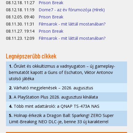
08.12.18. 11:27
Prison Break
08.12.18. 11:19
Dome7 - az év fórumozója (Hírek)
08.12.05. 09:40
Prison Break
08.11.30. 11:31
Filmsarok - mit láttál mostanában?
08.11.27. 19:14
Prison Break
08.11.23. 12:09
Filmsarok - mit láttál mostanában?
Legnépszerűbb cikkek
1.
Őrület és okkultizmus a vadnyugaton – új gameplay-
bemutatót kapott a Guns of Eschaton, Viktor Antonov
utolsó játéka
2.
Várható megjelenések – 2026. augusztus
3.
A PlayStation Plus 2026. augusztusi kínálata
4.
Több mint adattároló: a QNAP TS-473A NAS
5.
Holnap érkezik a Dragon Ball: Sparking! ZERO Super
Limit-Breaking NEO DLC-je, benne 33 új karakterrel