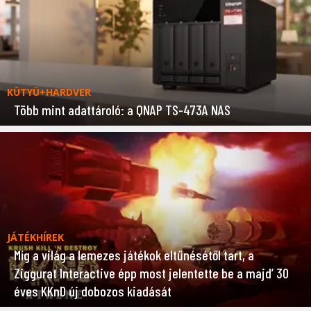
KÜTYÜ+HARDVER
Több mint adattároló: a QNAP TS-473A NAS
JÁTÉKHÍREK
Míg a világ a lemezes játékok eltűnésétől tart, a
Ziggurat Interactive épp most jelentette be a majd’ 30
éves KKnD új dobozos kiadását