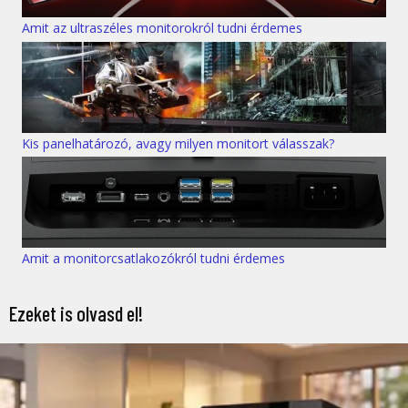
Amit az ultraszéles monitorokról tudni érdemes
Kis panelhatározó, avagy milyen monitort válasszak?
Amit a monitorcsatlakozókról tudni érdemes
Ezeket is olvasd el!