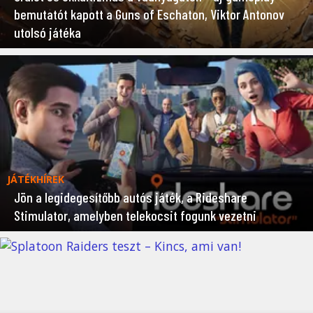
bemutatót kapott a Guns of Eschaton, Viktor Antonov
utolsó játéka
JÁTÉKHÍREK
Jön a legidegesítőbb autós játék, a Rideshare
Stimulator, amelyben telekocsit fogunk vezetni