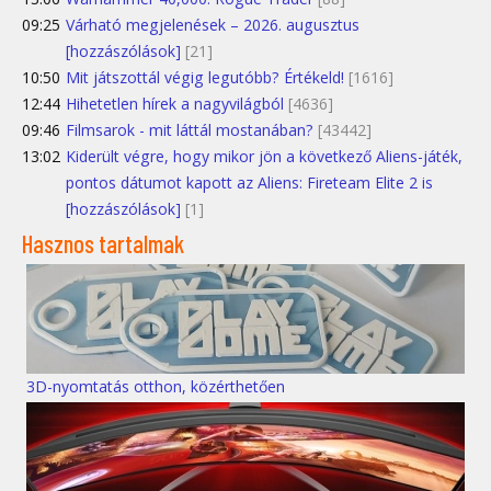
09:25
Várható megjelenések – 2026. augusztus
[hozzászólások]
[21]
10:50
Mit játszottál végig legutóbb? Értékeld!
[1616]
12:44
Hihetetlen hírek a nagyvilágból
[4636]
09:46
Filmsarok - mit láttál mostanában?
[43442]
13:02
Kiderült végre, hogy mikor jön a következő Aliens-játék,
pontos dátumot kapott az Aliens: Fireteam Elite 2 is
[hozzászólások]
[1]
Hasznos tartalmak
3D-nyomtatás otthon, közérthetően