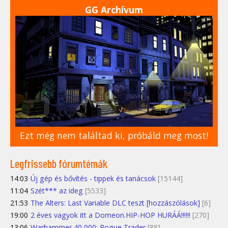
GG Archívum
Ezt még nem találtad ki, próbáld meg most!
Legfrissebb fórumtémák
14:03
Új gép és bővítés - tippek és tanácsok
[15144]
11:04
Szét*** az ideg
[5533]
21:53
The Alters: Last Variable DLC teszt [hozzászólások]
[6]
19:00
2 éves vagyok itt a Domeon.HIP-HOP HURÁÁ!!!!!!
[270]
13:06
Warhammer 40,000: Rogue Trader
[88]