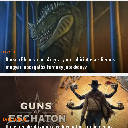
EGYÉB
Darken Bloodstone: Arcytaryum Labirintusa – Remek
magyar lapozgatós fantasy játékkönyv
JÁTÉKHÍREK
Őrület és okkultizmus a vadnyugaton – új gameplay-