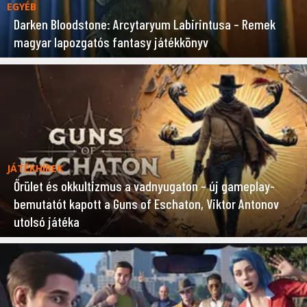
EGYÉB
Darken Bloodstone: Arcytaryum Labirintusa – Remek
magyar lapozgatós fantasy játékkönyv
JÁTÉKHÍREK
Őrület és okkultizmus a vadnyugaton – új gameplay-
bemutatót kapott a Guns of Eschaton, Viktor Antonov
utolsó játéka