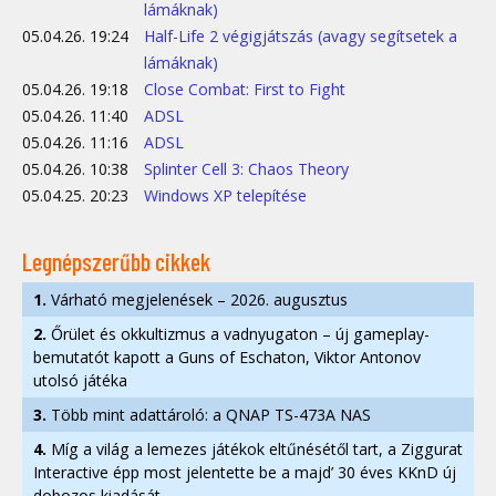
lámáknak)
05.04.26. 19:24
Half-Life 2 végigjátszás (avagy segítsetek a
lámáknak)
05.04.26. 19:18
Close Combat: First to Fight
05.04.26. 11:40
ADSL
05.04.26. 11:16
ADSL
05.04.26. 10:38
Splinter Cell 3: Chaos Theory
05.04.25. 20:23
Windows XP telepítése
Legnépszerűbb cikkek
1.
Várható megjelenések – 2026. augusztus
2.
Őrület és okkultizmus a vadnyugaton – új gameplay-
bemutatót kapott a Guns of Eschaton, Viktor Antonov
utolsó játéka
3.
Több mint adattároló: a QNAP TS-473A NAS
4.
Míg a világ a lemezes játékok eltűnésétől tart, a Ziggurat
Interactive épp most jelentette be a majd’ 30 éves KKnD új
dobozos kiadását