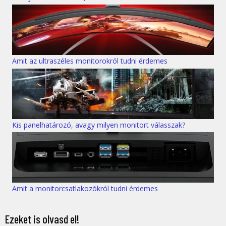
Amit az ultraszéles monitorokról tudni érdemes
Kis panelhatározó, avagy milyen monitort válasszak?
Amit a monitorcsatlakozókról tudni érdemes
Ezeket is olvasd el!