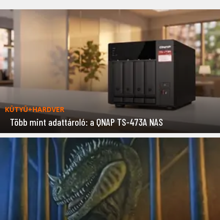
KÜTYÜ+HARDVER
Több mint adattároló: a QNAP TS-473A NAS