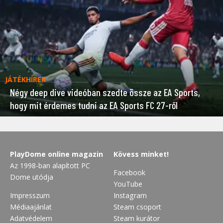
JÁTÉKHÍREK
Négy deep dive videóban szedte össze az EA Sports,
hogy mit érdemes tudni az EA Sports FC 27-ről
PlayDome online magazin
Kövess minket!
Az 1998-ban alapított PC
Facebook
Dome utódja
YouTube
Impresszum
Instagram
Médiaajánlat
Steam csoport
Adatvédelem
Steam kurátor