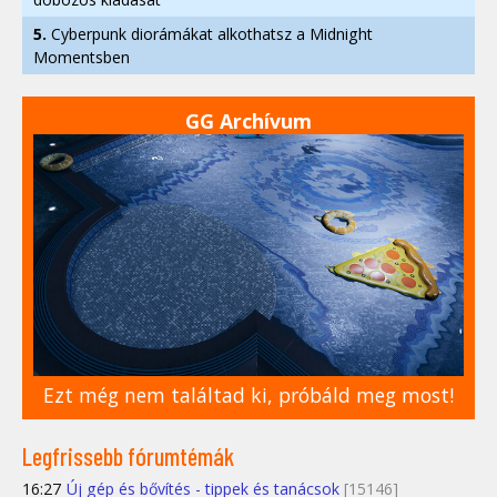
5.
Cyberpunk diorámákat alkothatsz a Midnight
Momentsben
GG Archívum
Ezt még nem találtad ki, próbáld meg most!
Legfrissebb fórumtémák
16:27
Új gép és bővítés - tippek és tanácsok
[15146]