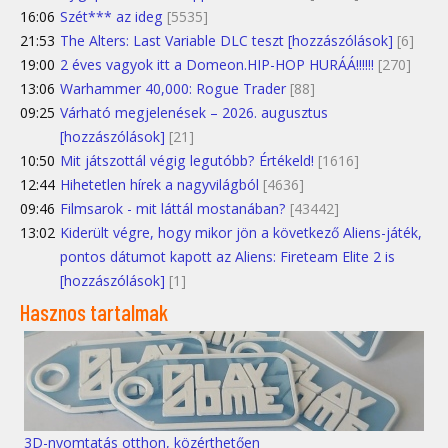
16:06
Szét*** az ideg
[5535]
21:53
The Alters: Last Variable DLC teszt [hozzászólások]
[6]
19:00
2 éves vagyok itt a Domeon.HIP-HOP HURÁÁ!!!!!!
[270]
13:06
Warhammer 40,000: Rogue Trader
[88]
09:25
Várható megjelenések – 2026. augusztus
[hozzászólások]
[21]
10:50
Mit játszottál végig legutóbb? Értékeld!
[1616]
12:44
Hihetetlen hírek a nagyvilágból
[4636]
09:46
Filmsarok - mit láttál mostanában?
[43442]
13:02
Kiderült végre, hogy mikor jön a következő Aliens-játék,
pontos dátumot kapott az Aliens: Fireteam Elite 2 is
[hozzászólások]
[1]
Hasznos tartalmak
3D-nyomtatás otthon, közérthetően