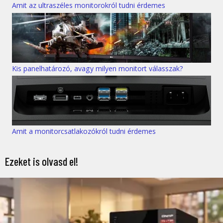
Amit az ultraszéles monitorokról tudni érdemes
Kis panelhatározó, avagy milyen monitort válasszak?
Amit a monitorcsatlakozókról tudni érdemes
Ezeket is olvasd el!