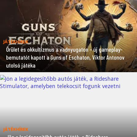
JÁTÉKHÍREK
Őrület és okkultizmus a vadnyugaton – új gameplay-
bemutatót kapott a Guns of Eschaton, Viktor Antonov
utolsó játéka
JÁTÉKHÍREK