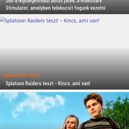
Jön a legidegesítőbb autós játék, a Rideshare
Stimulator, amelyben telekocsit fogunk vezetni
ISMERTETŐ/TESZT
Splatoon Raiders teszt – Kincs, ami van!