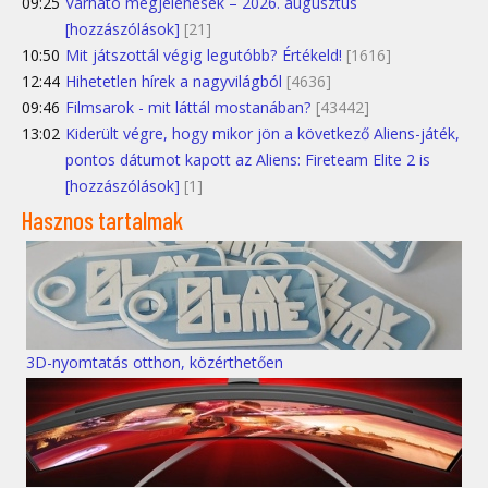
09:25
Várható megjelenések – 2026. augusztus
[hozzászólások]
[21]
10:50
Mit játszottál végig legutóbb? Értékeld!
[1616]
12:44
Hihetetlen hírek a nagyvilágból
[4636]
09:46
Filmsarok - mit láttál mostanában?
[43442]
13:02
Kiderült végre, hogy mikor jön a következő Aliens-játék,
pontos dátumot kapott az Aliens: Fireteam Elite 2 is
[hozzászólások]
[1]
Hasznos tartalmak
3D-nyomtatás otthon, közérthetően