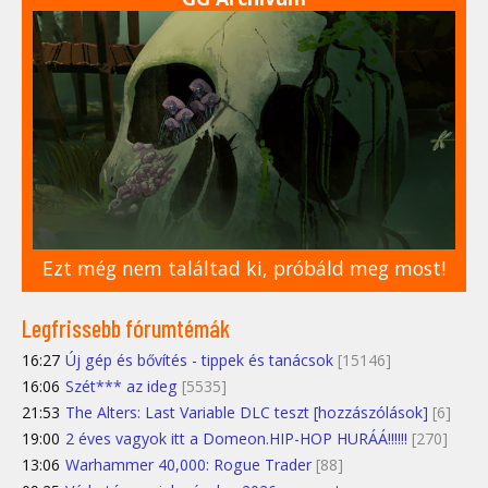
Ezt még nem találtad ki, próbáld meg most!
Legfrissebb fórumtémák
16:27
Új gép és bővítés - tippek és tanácsok
[15146]
16:06
Szét*** az ideg
[5535]
21:53
The Alters: Last Variable DLC teszt [hozzászólások]
[6]
19:00
2 éves vagyok itt a Domeon.HIP-HOP HURÁÁ!!!!!!
[270]
13:06
Warhammer 40,000: Rogue Trader
[88]