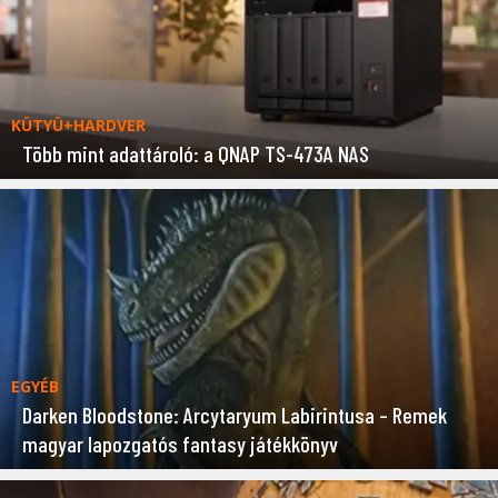
KÜTYÜ+HARDVER
Több mint adattároló: a QNAP TS-473A NAS
EGYÉB
Darken Bloodstone: Arcytaryum Labirintusa – Remek
magyar lapozgatós fantasy játékkönyv