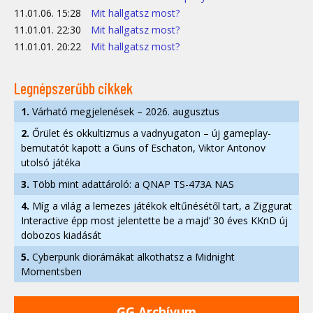
11.01.06. 15:28
Mit hallgatsz most?
11.01.01. 22:30
Mit hallgatsz most?
11.01.01. 20:22
Mit hallgatsz most?
Legnépszerűbb cikkek
1.
Várható megjelenések – 2026. augusztus
2.
Őrület és okkultizmus a vadnyugaton – új gameplay-
bemutatót kapott a Guns of Eschaton, Viktor Antonov
utolsó játéka
3.
Több mint adattároló: a QNAP TS-473A NAS
4.
Míg a világ a lemezes játékok eltűnésétől tart, a Ziggurat
Interactive épp most jelentette be a majd’ 30 éves KKnD új
dobozos kiadását
5.
Cyberpunk diorámákat alkothatsz a Midnight
Momentsben
GG Archívum