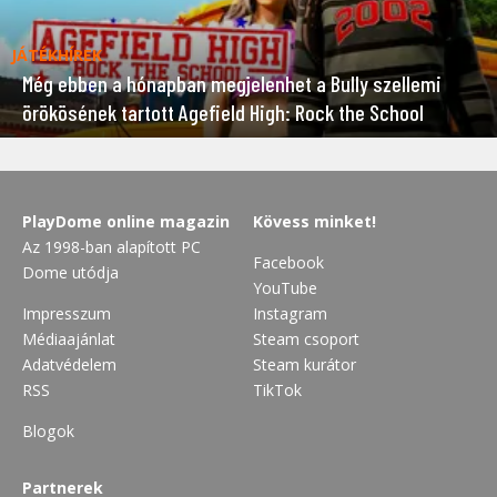
JÁTÉKHÍREK
Még ebben a hónapban megjelenhet a Bully szellemi
örökösének tartott Agefield High: Rock the School
PlayDome online magazin
Kövess minket!
Az 1998-ban alapított PC
Facebook
Dome utódja
YouTube
Impresszum
Instagram
Médiaajánlat
Steam csoport
Adatvédelem
Steam kurátor
RSS
TikTok
Blogok
Partnerek