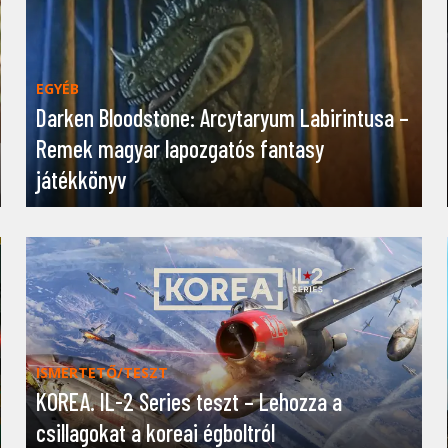
EGYÉB
Darken Bloodstone: Arcytaryum Labirintusa –
Remek magyar lapozgatós fantasy
játékkönyv
ISMERTETŐ/TESZT
KOREA. IL-2 Series teszt – Lehozza a
csillagokat a koreai égboltról