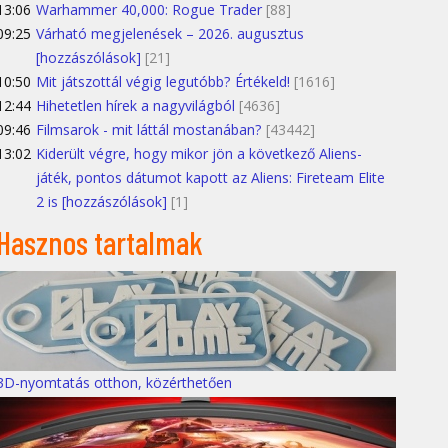
13:06
Warhammer 40,000: Rogue Trader
[88]
09:25
Várható megjelenések – 2026. augusztus
[hozzászólások]
[21]
10:50
Mit játszottál végig legutóbb? Értékeld!
[1616]
12:44
Hihetetlen hírek a nagyvilágból
[4636]
09:46
Filmsarok - mit láttál mostanában?
[43442]
13:02
Kiderült végre, hogy mikor jön a következő Aliens-
játék, pontos dátumot kapott az Aliens: Fireteam Elite
2 is [hozzászólások]
[1]
Hasznos tartalmak
3D-nyomtatás otthon, közérthetően