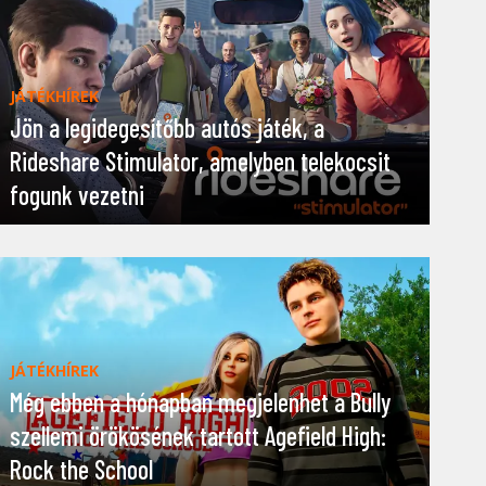
JÁTÉKHÍREK
Jön a legidegesítőbb autós játék, a
Rideshare Stimulator, amelyben telekocsit
fogunk vezetni
JÁTÉKHÍREK
Még ebben a hónapban megjelenhet a Bully
szellemi örökösének tartott Agefield High:
Rock the School