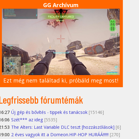
GG Archívum
Ezt még nem találtad ki, próbáld meg most!
Legfrissebb fórumtémák
16:27
Új gép és bővítés - tippek és tanácsok
[15146]
16:06
Szét*** az ideg
[5535]
21:53
The Alters: Last Variable DLC teszt [hozzászólások]
[6]
19:00
2 éves vagyok itt a Domeon.HIP-HOP HURÁÁ!!!!!!
[270]