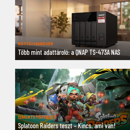
KÜTYÜ+HARDVER
Több mint adattároló: a QNAP TS-473A NAS
ISMERTETŐ/TESZT
Splatoon Raiders teszt – Kincs, ami van!