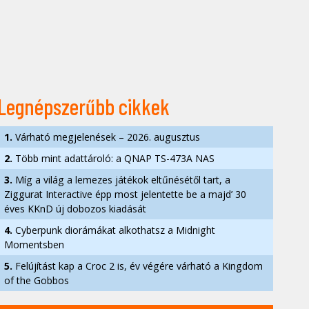
Legnépszerűbb cikkek
1.
Várható megjelenések – 2026. augusztus
2.
Több mint adattároló: a QNAP TS-473A NAS
3.
Míg a világ a lemezes játékok eltűnésétől tart, a
Ziggurat Interactive épp most jelentette be a majd’ 30
éves KKnD új dobozos kiadását
4.
Cyberpunk diorámákat alkothatsz a Midnight
Momentsben
5.
Felújítást kap a Croc 2 is, év végére várható a Kingdom
of the Gobbos