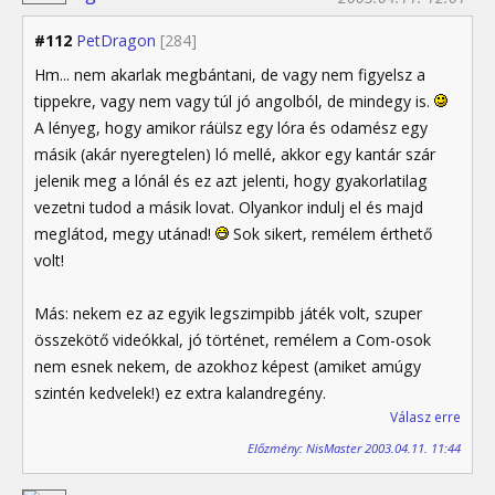
#112
PetDragon
[284]
Hm... nem akarlak megbántani, de vagy nem figyelsz a
tippekre, vagy nem vagy túl jó angolból, de mindegy is.
A lényeg, hogy amikor ráülsz egy lóra és odamész egy
másik (akár nyeregtelen) ló mellé, akkor egy kantár szár
jelenik meg a lónál és ez azt jelenti, hogy gyakorlatilag
vezetni tudod a másik lovat. Olyankor indulj el és majd
meglátod, megy utánad!
Sok sikert, remélem érthető
volt!
Más: nekem ez az egyik legszimpibb játék volt, szuper
összekötő videókkal, jó történet, remélem a Com-osok
nem esnek nekem, de azokhoz képest (amiket amúgy
szintén kedvelek!) ez extra kalandregény.
Válasz erre
Előzmény: NisMaster 2003.04.11. 11:44