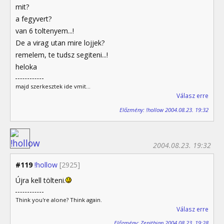
mit?
a fegyvert?
van 6 toltenyem...!
De a virag utan mire lojjek?
remelem, te tudsz segiteni...!
heloka
majd szerkesztek ide vmit...
Válasz erre
Előzmény: !hollow 2004.08.23. 19:32
2004.08.23. 19:32
#119
!hollow
[2925]
Újra kell tölteni.
Think you're alone? Think again.
Válasz erre
Előzmény: Zenithian 2004.08.23. 19:28