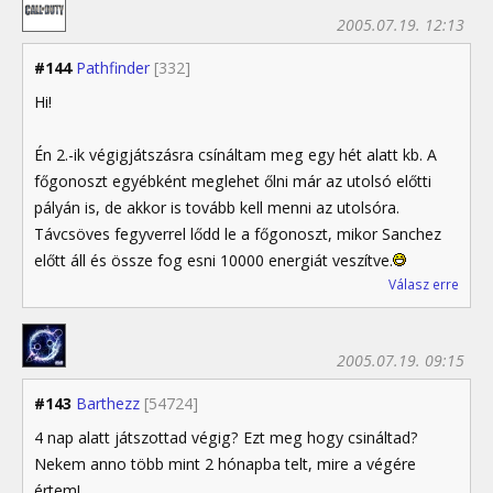
2005.07.19. 12:13
#144
Pathfinder
[332]
Hi!
Én 2.-ik végigjátszásra csínáltam meg egy hét alatt kb. A
főgonoszt egyébként meglehet őlni már az utolsó előtti
pályán is, de akkor is tovább kell menni az utolsóra.
Távcsöves fegyverrel lődd le a főgonoszt, mikor Sanchez
előtt áll és össze fog esni 10000 energiát veszítve.
Válasz erre
2005.07.19. 09:15
#143
Barthezz
[54724]
4 nap alatt játszottad végig? Ezt meg hogy csináltad?
Nekem anno több mint 2 hónapba telt, mire a végére
értem!