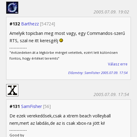
2005.07.09. 19:02
#132
Barthezz
[54724]
Amelyik topicban meg most vagy, egy Commandos-szerű
RTS, szal ne itt keresgélj
"évtizedeken át a légkörbe mérget vetettek, ezért lett különösen
fontos, hogy értéket teremts"
Válasz erre
Előzmény: SamFisher 2005.07.09. 17:54
2005.07.09. 17:54
#131
SamFisher
[56]
De ezek verekedősek,csak a xtrem beach volleyball
nem,mert az labdás,de az is csak xbox-ra jött ki!
Good by