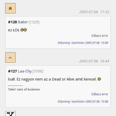
2005.07.08. 17:22
#128
Baker
[1329]
ez ŁOŁ
Válasz erre
Előzmény: SamFisher 2005.07.08. 15:08
2005.07.08. 16:44
#127
Laa-Chy
[1036]
loall. Ez nagyon nem az a Dead or Alive amit keresel.
Takin' care of business
Válasz erre
Előzmény: SamFisher 2005.07.08. 15:08