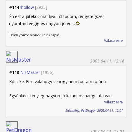
#114
!hollow
[2925]
Én ezt a játékot már kívülről tudom, rengetegszer
nyomtam végig és nagyon jó volt.
Think you're alone? Think again.
Válasz erre
2003.04.11. 12:16
#113
NisMaster
[1956]
Köszike. Erre valahogy sehogy nem tudtam rájönni.
Egyébként tényleg nagyon jó kalandos hangulata van.
Válasz erre
Előzmény: PetDragon 2003.04.11. 12:01
2003.04.11. 12:01