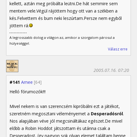
kellett, aztán meg próbálta leütni.De hát semmire sem
mentem vele.Végül rájöttem hogy ott van a székben a
kés.Felvettem és bum neki leszúrtam.Persze nem egyből
jöttem rá.
A legrosszabb dolog a világon az, amikor a szorgalom párosul a
hülyeséggel.
Válasz erre
2005.07.16. 07:20
#141
Arnee
[64]
Helló fórumozók!!!
Mivel nekem is van szerencsém kipróbálni ezt a játékot,
szeretném megosztani véleményemet a
Desperadósról
.
Nos alapjában véve jól megcsináltákaz egészet.De mivel
előbb a Robin Hoddot játszottam és utánna csak a
Desperadost, így nagyon sok olyan elemet találtam benne