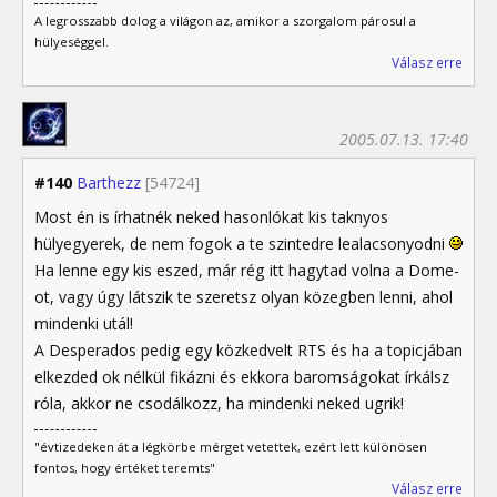
A legrosszabb dolog a világon az, amikor a szorgalom párosul a
hülyeséggel.
Válasz erre
2005.07.13. 17:40
#140
Barthezz
[54724]
Most én is írhatnék neked hasonlókat kis taknyos
hülyegyerek, de nem fogok a te szintedre lealacsonyodni
Ha lenne egy kis eszed, már rég itt hagytad volna a Dome-
ot, vagy úgy látszik te szeretsz olyan közegben lenni, ahol
mindenki utál!
A Desperados pedig egy közkedvelt RTS és ha a topicjában
elkezded ok nélkül fikázni és ekkora baromságokat írkálsz
róla, akkor ne csodálkozz, ha mindenki neked ugrik!
"évtizedeken át a légkörbe mérget vetettek, ezért lett különösen
fontos, hogy értéket teremts"
Válasz erre