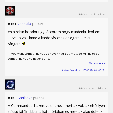
2005.09.01. 21:26
#151
VodevilX
[11345]
én a robin hoodot ugy jáccotam hogy mindenkit leöltem
kurva jó volt bnne a kardozás csak az egeret kellett
rángatni
“If you want something you've never had You must be willing to do
something you've never done.”
Válasz erre
Előzmény: Arnee 2005.07.20. 06:33
2005.07.20. 14:02
#150
Barthezz
[54724]
A Commandos 1 azért volt nehéz, mert az volt az első ilyen
stílusú játék ebben a kategóriában és még az alap dolgok