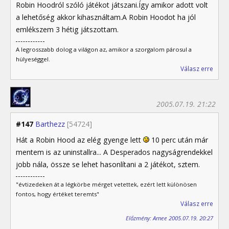
Robin Hoodról szóló játékot játszani.Így amikor adott volt
a lehetőség akkor kihasználtam.A Robin Hoodot ha jól
emlékszem 3 hétig játszottam.
A legrosszabb dolog a világon az, amikor a szorgalom párosul a
hülyeséggel.
Válasz erre
2005.07.19. 21:22
#147
Barthezz
[54724]
Hát a Robin Hood az elég gyenge lett
10 perc után már
mentem is az uninstallra... A Desperados nagyságrendekkel
jobb nála, össze se lehet hasonlítani a 2 játékot, sztem.
"évtizedeken át a légkörbe mérget vetettek, ezért lett különösen
fontos, hogy értéket teremts"
Válasz erre
Előzmény: Arnee 2005.07.19. 20:27