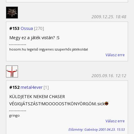
2009.12.25. 18:48
#153
Ossua
[270]
Megy ez a játék vistán? :S
hosom.hu legelső ingyenes szuperhős játékoldal
Válasz erre
2005.09.16. 12:12
#152
metal4ever
[1]
KÜLDJETEK NEKEM CHASER
VÉGIGJÁTSZÁST!MOOOOOST!KÖNYÖRGÖM.:sick
gringo
Válasz erre
Előzmény: Gabeboy 2001.04.23. 15:53