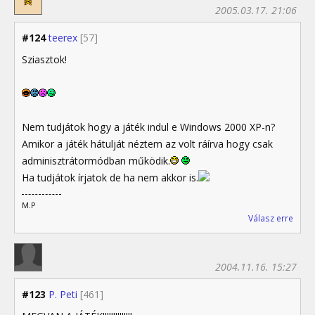
2005.03.17. 21:06
#124
teerex
[57]
Sziasztok!
Nem tudjátok hogy a játék indul e Windows 2000 XP-n?
Amikor a játék hátulját néztem az volt ráírva hogy csak
adminisztrátormódban működik.
Ha tudjátok írjatok de ha nem akkor is.
M.P
Válasz erre
2004.11.16. 15:27
#123
P. Peti
[461]