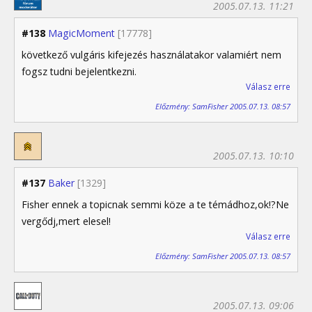
2005.07.13. 11:21
#138
MagicMoment
[17778]
következő vulgáris kifejezés használatakor valamiért nem
fogsz tudni bejelentkezni.
Válasz erre
Előzmény: SamFisher 2005.07.13. 08:57
2005.07.13. 10:10
#137
Baker
[1329]
Fisher ennek a topicnak semmi köze a te témádhoz,ok!?Ne
vergődj,mert elesel!
Válasz erre
Előzmény: SamFisher 2005.07.13. 08:57
2005.07.13. 09:06