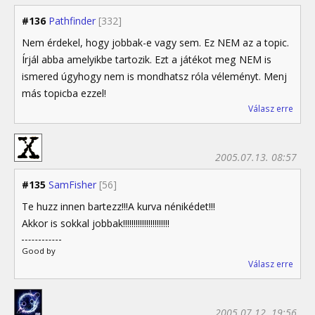
#136
Pathfinder
[332]
Nem érdekel, hogy jobbak-e vagy sem. Ez NEM az a topic.
Írjál abba amelyikbe tartozik. Ezt a játékot meg NEM is
ismered úgyhogy nem is mondhatsz róla véleményt. Menj
más topicba ezzel!
Válasz erre
2005.07.13. 08:57
#135
SamFisher
[56]
Te huzz innen bartezz!!!A kurva nénikédet!!!
Akkor is sokkal jobbak!!!!!!!!!!!!!!!!!!!!!!
Good by
Válasz erre
2005.07.12. 19:56