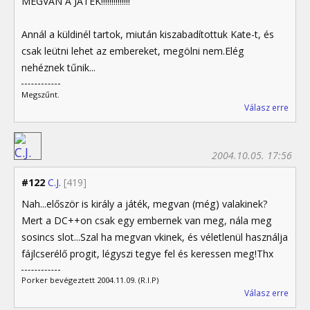
MEGVAN A JÁTÉK!!!!!!!!!!!!!!
Annál a küldinél tartok, miután kiszabadítottuk Kate-t, és
csak leütni lehet az embereket, megölni nem.Elég
nehéznek tűnik...
Megszűnt.
Válasz erre
2004.10.05. 17:56
#122
C.J.
[419]
Nah...először is király a játék, megvan (még) valakinek?
Mert a DC++on csak egy embernek van meg, nála meg
sosincs slot...Szal ha megvan vkinek, és véletlenül használja
fájlcserélő progit, légyszi tegye fel és keressen meg!Thx
Porker bevégeztett 2004.11.09. (R.I.P)
Válasz erre