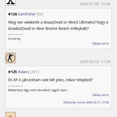
2005.07.08. 15:08
#126
SamFisher
[56]
Meg van valakinek a doau(Dead or Alive2 Ultimate)?Vagy a
doaxbv(Dead or Alive Xtreme Beach Volleyball)?
Good by
Válasz erre
2005.03.18. 17:34
#125
Kulacs
[261]
Én XP-n játszottam vele.Mit jelez, mikor telepíted?
Milliárdnyi légy nem tévedhet: egyél szart.
Válasz erre
Előzmény: teerex 2005.03.17. 21:06