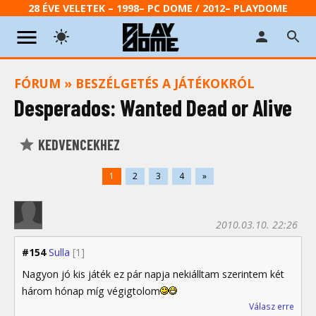
28 ÉVE VELETEK – 1998– PC DOME / 2012– PLAYDOME
FÓRUM
»
BESZÉLGETÉS A JÁTÉKOKRÓL
Desperados: Wanted Dead or Alive
KEDVENCEKHEZ
1
2
3
4
»
2010.03.10. 22:26
#154
Sulla
[1]
Nagyon jó kis játék ez pár napja nekiálltam szerintem két
három hónap míg végigtolom
Válasz erre