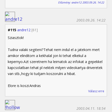
Előzmény: andre12 2003.09.26. 14:22
2003.09.26. 14:22
#115
andre12
[61]
Sziasztok!
Tudna valaki segiteni?Tehat nem indul el a jatekom mert
amikor elinditom a kekhalal jon ki tehat elkekul a
kepernyo.Azt szeretnem ha leirnatok az infokat a gepekkel
kapcsolatban tehat pl nektek milyen videokartya driveretek
van stb.,hogy ki tudjam koszorulni a hibat.
Elore is koszi:Andras
Válasz erre
2003.04.11. 18:54