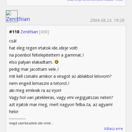
2004.08.23. 19:28
#118
Zenithian
[430]
csá!
hat eleg regen irtatok ide..ideje volt!
na poenbol feltelepitettem a gammat..!
elso palyan elakadtam..
pedig mar jacottam vele..!
mit kell csinalni amikor a viragot az ablakbol lelovom?
nem enged lemaszni a tetorol..!
aki meg emlexik ra az irjon!
Vagy hol van jatekleiras, vagy vmi vegigjatszas neten?
azt irjatok mar meg, mert nagyon felba..ta, az agyam!
helo!
majd szerkesztek ide vmit...
Válasz erre