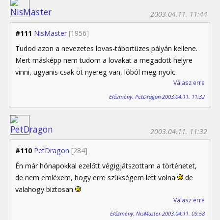
2003.04.11. 11:44
#111
NisMaster
[1956]
Tudod azon a nevezetes lovas-tábortüzes pályán kellene.
Mert másképp nem tudom a lovakat a megadott helyre
vinni, ugyanis csak öt nyereg van, lóból meg nyolc.
Válasz erre
Előzmény: PetDragon 2003.04.11. 11:32
2003.04.11. 11:32
#110
PetDragon
[284]
Én már hónapokkal ezelőtt végigjátszottam a történetet,
de nem emléxem, hogy erre szükségem lett volna
de
valahogy biztosan
Válasz erre
Előzmény: NisMaster 2003.04.11. 09:58