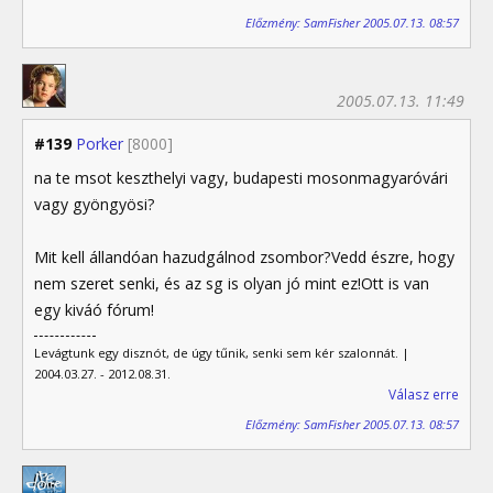
Előzmény: SamFisher 2005.07.13. 08:57
2005.07.13. 11:49
#139
Porker
[8000]
na te msot keszthelyi vagy, budapesti mosonmagyaróvári
vagy gyöngyösi?
Mit kell állandóan hazudgálnod zsombor?Vedd észre, hogy
nem szeret senki, és az sg is olyan jó mint ez!Ott is van
egy kiváó fórum!
Levágtunk egy disznót, de úgy tűnik, senki sem kér szalonnát. |
2004.03.27. - 2012.08.31.
Válasz erre
Előzmény: SamFisher 2005.07.13. 08:57