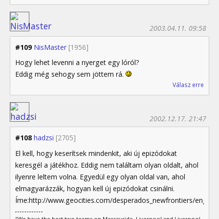
2003.04.11. 09:58
#109
NisMaster
[1956]
Hogy lehet levenni a nyerget egy lóról?
Eddig még sehogy sem jöttem rá.
Válasz erre
2002.12.17. 21:47
#108
hadzsi
[2705]
El kell, hogy keserítsek mindenkit, aki új epizódokat
keresgél a játékhoz. Eddig nem találtam olyan oldalt, ahol
ilyenre leltem volna. Egyedül egy olyan oldal van, ahol
elmagyarázzák, hogyan kell új epizódokat csinálni.
Íme:http://www.geocities.com/desperados_newfrontiers/english
"We have the best two teams on Merseyside, Liverpool and Liverpool