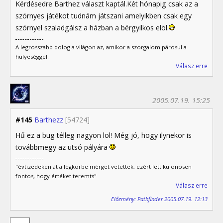
Kérdésedre Barthez választ kaptál.Két hónapig csak az a
szörnyes játékot tudnám játszani amelyikben csak egy
szörnyel szaladgálsz a házban a bérgyilkos elöl.
A legrosszabb dolog a világon az, amikor a szorgalom párosul a
hülyeséggel.
Válasz erre
2005.07.19. 15:25
#145
Barthezz
[54724]
Hű ez a bug télleg nagyon lol! Még jó, hogy ilynekor is
továbbmegy az utsó pályára
"évtizedeken át a légkörbe mérget vetettek, ezért lett különösen
fontos, hogy értéket teremts"
Válasz erre
Előzmény: Pathfinder 2005.07.19. 12:13