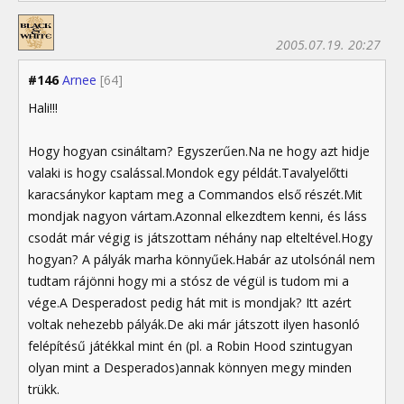
2005.07.19. 20:27
#146
Arnee
[64]
Hali!!!
Hogy hogyan csináltam? Egyszerűen.Na ne hogy azt hidje
valaki is hogy csalással.Mondok egy példát.Tavalyelőtti
karacsánykor kaptam meg a Commandos első részét.Mit
mondjak nagyon vártam.Azonnal elkezdtem kenni, és láss
csodát már végig is játszottam néhány nap elteltével.Hogy
hogyan? A pályák marha könnyűek.Habár az utolsónál nem
tudtam rájönni hogy mi a stósz de végül is tudom mi a
vége.A Desperadost pedig hát mit is mondjak? Itt azért
voltak nehezebb pályák.De aki már játszott ilyen hasonló
felépítésű játékkal mint én (pl. a Robin Hood szintugyan
olyan mint a Desperados)annak könnyen megy minden
trükk.