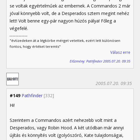
se voltak egyértelműek az embernek. A Commandos 2 már
jóval könnyebb volt, de a Desperados sztem megint nehéz
lett! Volt benne egy-pár nagyon húzós pálya! Főleg a
végefelé.
"évtizedeken át a légkörbe mérget vetettek, ezért lett különösen
fontos, hogy értéket teremts"
Válasz erre
Előzmény: Pathfinder 2005.07.20. 09:35
2005.07.20. 09:35
#149
Pathfinder
[332]
Hi!
Szerintem a Commandos azért nehezebb volt mint a
Desperados, vagy Robin Hood. A két utódban már annyi
újítás és könnyítés volt (golyószóró, Kate tulajdonságai,