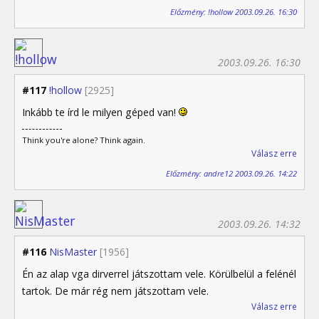
Előzmény: !hollow 2003.09.26. 16:30
2003.09.26. 16:30
#117
!hollow
[2925]
Inkább te írd le milyen géped van!
Think you're alone? Think again.
Válasz erre
Előzmény: andre12 2003.09.26. 14:22
2003.09.26. 14:32
#116
NisMaster
[1956]
Én az alap vga dirverrel játszottam vele. Körülbelül a felénél
tartok. De már rég nem játszottam vele.
Válasz erre