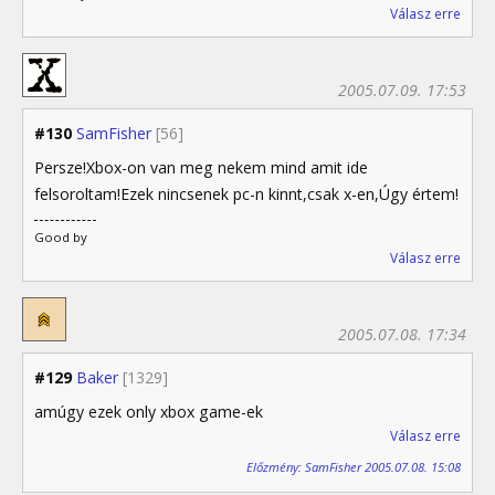
Válasz erre
2005.07.09. 17:53
#130
SamFisher
[56]
Persze!Xbox-on van meg nekem mind amit ide
felsoroltam!Ezek nincsenek pc-n kinnt,csak x-en,Úgy értem!
Good by
Válasz erre
2005.07.08. 17:34
#129
Baker
[1329]
amúgy ezek only xbox game-ek
Válasz erre
Előzmény: SamFisher 2005.07.08. 15:08