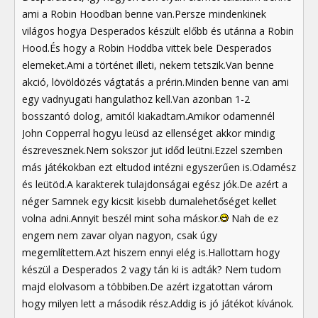
ami a Robin Hoodban benne van.Persze mindenkinek
világos hogya Desperados készült előbb és utánna a Robin
Hood.És hogy a Robin Hoddba vittek bele Desperados
elemeket.Ami a történet illeti, nekem tetszik.Van benne
akció, lövöldözés vágtatás a prérin.Minden benne van ami
egy vadnyugati hangulathoz kell.Van azonban 1-2
bosszantó dolog, amitól kiakadtam.Amikor odamennél
John Copperral hogyu leüsd az ellenséget akkor mindig
észrevesznek.Nem sokszor jut időd leütni.Ezzel szemben
más játékokban ezt eltudod intézni egyszerűen is.Odamész
és leütöd.A karakterek tulajdonságai egész jók.De azért a
néger Samnek egy kicsit kisebb dumalehetőséget kellet
volna adni.Annyit beszél mint soha máskor.
Nah de ez
engem nem zavar olyan nagyon, csak úgy
megemlítettem.Azt hiszem ennyi elég is.Hallottam hogy
készül a Desperados 2 vagy tán ki is adták? Nem tudom
majd elolvasom a többiben.De azért izgatottan várom
hogy milyen lett a második rész.Addig is jó játékot kívánok.