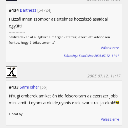
#134
Barthezz
[54724]
Húzzál innen zsombor az értelmes hozzászólásaiddal
együtt!
"évtizedeken át a légkörbe mérget vetettek, ezért lett különösen
fontos, hogy értéket teremts"
Válasz erre
Előzmény: SamFisher 2005.07.12. 11:17
2005.07.12. 11:17
#133
SamFisher
[56]
NYugi emberek,amiket én ide felsoroltam az ezerszer jobb
mint amit ti nyomtatok ide,uyanis ezek szar strat jatekok!!
Good by
Válasz erre