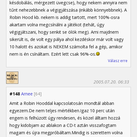
késdobálás, mérgezett üvegcse), hogy nekem annyira nem
tűnt nehezebbnek a végigjátszása (inkább könnyebbnek). A
Robin Hood kb. nekem is addig tartott, mert 100%-osra
akartam volna megcsínálni a játékot (tehát, úgy
végigjátszani, hogy senkit se ölök meg). Ami majdnem
sikerült is, de volt egy pálya ahol kezdéskor már volt vagy
10 halott és azokat is NEKEM számolta fel a gép, amikor
nem is én csínáltam. Ezért lett csak 96%-os.
Válasz erre
2005.07.20. 06:33
#148
Arnee
[64]
Amit a Robin Hooddal kapcsolatosán mondtál abban
egyezem.De nem teljes mértékben.Igaz 10 perc után
engem is felhúzott úgy rendesen, és közel álltam hozzá
hogy kidobjam az ablakon a CD-t aztán visszafogtam
magam és újra megpróbáltam.Mindig is szerettem volna