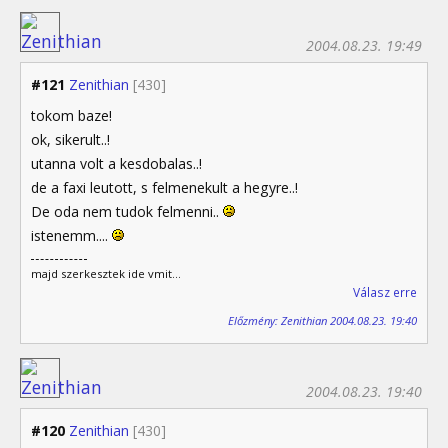
2004.08.23. 19:49
#121
Zenithian
[430]
tokom baze!
ok, sikerult..!
utanna volt a kesdobalas..!
de a faxi leutott, s felmenekult a hegyre..!
De oda nem tudok felmenni..
istenemm....
majd szerkesztek ide vmit...
Válasz erre
Előzmény: Zenithian 2004.08.23. 19:40
2004.08.23. 19:40
#120
Zenithian
[430]