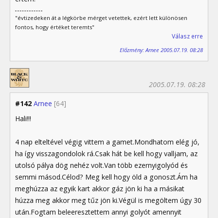
"évtizedeken át a légkörbe mérget vetettek, ezért lett különösen
fontos, hogy értéket teremts"
Válasz erre
Előzmény: Arnee 2005.07.19. 08:28
2005.07.19. 08:28
#142
Arnee
[64]
Hali!!!
4 nap elteltével végig vittem a gamet.Mondhatom elég jó,
ha így visszagondolok rá.Csak hát be kell hogy valljam, az
utolsó pálya dög nehéz volt.Van több ezernyigolyód és
semmi másod.Célod? Meg kell hogy öld a gonoszt.Ám ha
meghúzza az egyik kart akkor gáz jön ki ha a másikat
húzza meg akkor meg tűz jön ki.Végül is megöltem úgy 30
után.Fogtam beleeresztettem annyi golyót amennyit