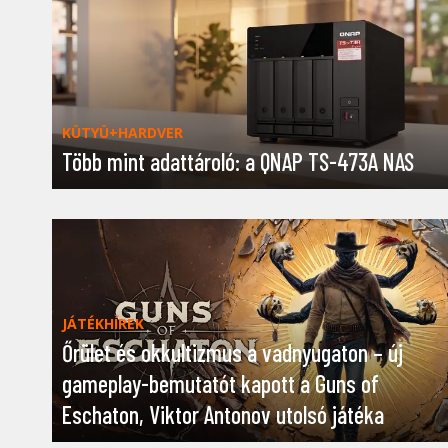
KÜTYÜ+HARDVER
Több mint adattároló: a QNAP TS-473A NAS
JÁTÉKHÍREK
Őrület és okkultizmus a vadnyugaton – új
gameplay-bemutatót kapott a Guns of
Eschaton, Viktor Antonov utolsó játéka