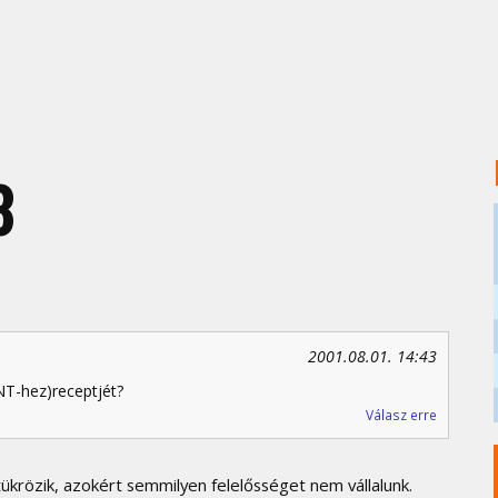
8
2001.08.01. 14:43
INT-hez)receptjét?
Válasz erre
krözik, azokért semmilyen felelősséget nem vállalunk.