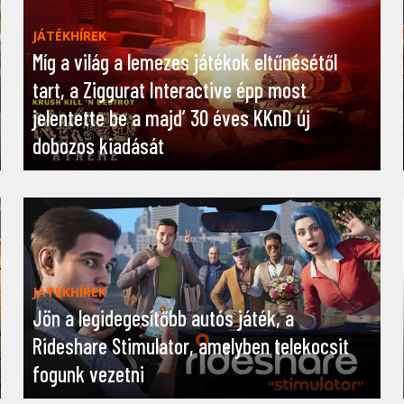
JÁTÉKHÍREK
Míg a világ a lemezes játékok eltűnésétől
tart, a Ziggurat Interactive épp most
jelentette be a majd’ 30 éves KKnD új
dobozos kiadását
JÁTÉKHÍREK
Jön a legidegesítőbb autós játék, a
Rideshare Stimulator, amelyben telekocsit
fogunk vezetni