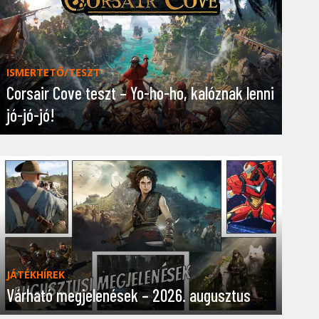
ISMERTETŐ/TESZT
Corsair Cove teszt – Yo-ho-ho, kalóznak lenni
jó-jó-jó!
JÁTÉKHÍREK
Várható megjelenések – 2026. augusztus