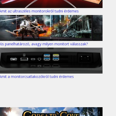
Amit az ultraszéles monitorokról tudni érdemes
Kis panelhatározó, avagy milyen monitort válasszak?
Amit a monitorcsatlakozókról tudni érdemes