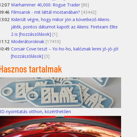
12:07
Warhammer 40,000: Rogue Trader
[86]
09:46
Filmsarok - mit láttál mostanában?
[43442]
13:02
Kiderült végre, hogy mikor jön a következő Aliens-
játék, pontos dátumot kapott az Aliens: Fireteam Elite
2 is [hozzászólások]
[1]
11:12
Moderátoroknak
[17410]
10:49
Corsair Cove teszt – Yo-ho-ho, kalóznak lenni jó-jó-jó!
[hozzászólások]
[3]
Hasznos tartalmak
3D-nyomtatás otthon, közérthetően