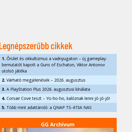
Legnépszerűbb cikkek
1.
Őrület és okkultizmus a vadnyugaton – új gameplay-
bemutatót kapott a Guns of Eschaton, Viktor Antonov
utolsó játéka
2.
Várható megjelenések – 2026. augusztus
3.
A PlayStation Plus 2026. augusztusi kínálata
4.
Corsair Cove teszt – Yo-ho-ho, kalóznak lenni jó-jó-jó!
5.
Több mint adattároló: a QNAP TS-473A NAS
GG Archívum