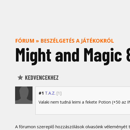
FÓRUM
»
BESZÉLGETÉS A JÁTÉKOKRÓL
Might and Magic 
KEDVENCEKHEZ
#1
T.A.Z.
[1]
Valaki nem tudná leirni a fekete Potion (+50 az 
A fórumon szereplő hozzászólások olvasóink véleményét tü