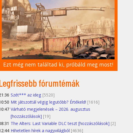
Ezt még nem találtad ki, próbáld meg most!
Legfrissebb fórumtémák
21:36
Szét*** az ideg
[5520]
10:50
Mit játszottál végig legutóbb? Értékeld!
[1616]
10:47
Várható megjelenések – 2026. augusztus
[hozzászólások]
[19]
08:31
The Alters: Last Variable DLC teszt [hozzászólások]
[2]
12:44
Hihetetlen hírek a nagyvilágból
[4636]