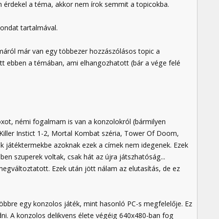
érdekel a téma, akkor nem írok semmit a topicokba.
ondat tartalmával.
émáról már van egy többezer hozzászólásos topic a
t ebben a témában, ami elhangozhatott (bár a vége felé
xot, némi fogalmam is van a konzolokról (bármilyen
Killer Instict 1-2, Mortal Kombat széria, Tower Of Doom,
rnak játéktermekbe azoknak ezek a címek nem idegenek. Ezek
n szuperek voltak, csak hát az újra játszhatóság...
gváltoztatott. Ezek után jött nálam az elutasítás, de ez
öbbre egy konzolos játék, mint hasonló PC-s megfelelője. Ez
ni. A konzolos delikvens élete végéig 640x480-ban fog