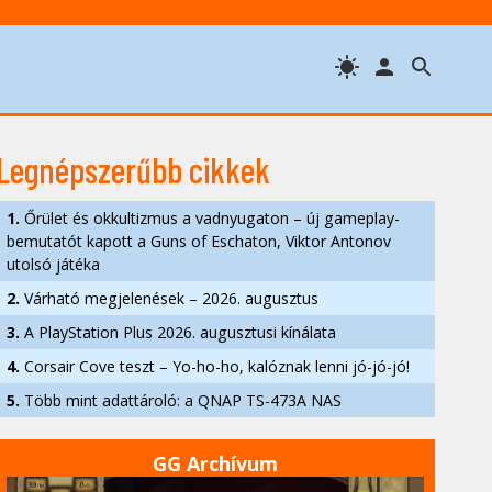
Legnépszerűbb cikkek
1.
Őrület és okkultizmus a vadnyugaton – új gameplay-
bemutatót kapott a Guns of Eschaton, Viktor Antonov
utolsó játéka
2.
Várható megjelenések – 2026. augusztus
3.
A PlayStation Plus 2026. augusztusi kínálata
4.
Corsair Cove teszt – Yo-ho-ho, kalóznak lenni jó-jó-jó!
5.
Több mint adattároló: a QNAP TS-473A NAS
GG Archívum