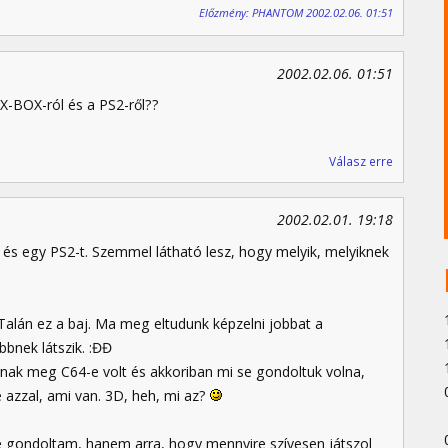
Előzmény: PHANTOM 2002.02.06. 01:51
2002.02.06. 01:51
 X-BOX-ról és a PS2-ről??
Válasz erre
2002.02.01. 19:18
 és egy PS2-t. Szemmel látható lesz, hogy melyik, melyiknek
 Talán ez a baj. Ma meg eltudunk képzelni jobbat a
bbnek látszik. :ĐĐ
nak meg C64-e volt és akkoriban mi se gondoltuk volna,
 azzal, ami van. 3D, heh, mi az?
re gondoltam, hanem arra, hogy mennyire szívesen játszol