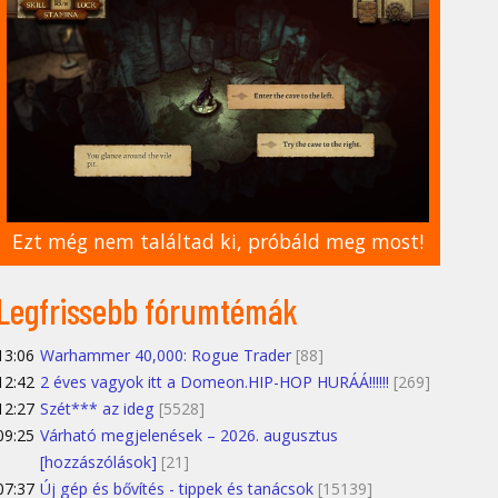
Ezt még nem találtad ki, próbáld meg most!
Legfrissebb fórumtémák
13:06
Warhammer 40,000: Rogue Trader
[88]
12:42
2 éves vagyok itt a Domeon.HIP-HOP HURÁÁ!!!!!!
[269]
12:27
Szét*** az ideg
[5528]
09:25
Várható megjelenések – 2026. augusztus
[hozzászólások]
[21]
07:37
Új gép és bővítés - tippek és tanácsok
[15139]