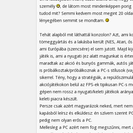
személy
, de látom most mindenképpen porig a
tudod mit? Semmi kedvem most megint 20 oldalt g
lényegében semmit se mondtam.
Tehát alapból mit láthattál konzolon? Azt, ami 
tömeggyártás és a lakásba került (NES, Atari, ős 
ami Európába (szencsére) el sem jutott. Majd kij
játék is, ami a nyugati (ez alatt magunkat is ért
maradtak az akció és bunyós gammák, autós játé
is próbálkoztak/próbálkoznak a PC-s stílusok (
sikerrel. Tény, hogy a stratégiák, a repülőszimul
akciójátékokon belül az FPS-ek tipikusan PC-s m
gépen nem rossz a nyugati/keleti játékok arány
keleti piacra készült.
Persze csak azért magyarázok neked, mert nem 
kapásból leírsz és elküldesz: én szívem szerint
pedig nem olyan erős a PC.
Mellesleg a PC azért nem fog megszűnni, mert a