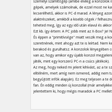
személyi számítógép (amibe elvileg a konzolok is
gépek, amelyek számolnak, de ezzel most ne kava
lecserélhető, akkor is PC-d marad. A lényeg az
alaktrészeket, amikből a kisebb cégek / felhasz
teheted meg, így az egy idő után elavul és akkor
Ezt kb. így értem: A PC jobb mint az X-Box? Je!
És éppen a "primitívsége" miatt veszik meg a ko
szeretnének, mint ahogy azt te is leírtad. Nem ke
berakod és gurulhatsz. A konzolok lényegében cél
van az, hogy amikor egy újabb konzol megjelenik
játék, mint egy korszerű PC-n a csúcs játékok).
Az meg, hogy neked mi jelent kihívást, az a te 
elítélném, mert amíg nem ismered, addig nem tud
begyűjtött infók alapján). Ez meg teljesen a te
fan. Én eddig minden új konzollal (már amelyik
jelentettem ki, hogy mégis maradok a PC mellet