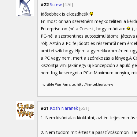
#22
Screw
[476]
Idősebbek is elkezdhetik
Én most onnan szeretném megközelíteni a kérd
Enterprise-on (hú a Curse-t, hogy imádtam
) ,
PC-nél a szerpentines autoszimulátorral játszva 
ról). Aztán a PC fejlődött és részemről nem ér
ami tetszik hogy éljem a gyerekkorom (mert ugy
a PC vagy nem, mert a szórakozás a lényeg.A C64 
kiszorítja vmi (akár egy új koncepción alapuló gép
nem fog keseregni a PC-n.Maximum annyira, min
Invisible War Fan site: http://invitel.hu/screw
#21
Kosh Naranek
[651]
1. Nem kívántalak kioktatni, azt én teljesen más 
2. Nem tudom mit értesz a passzívitásomon. Tav