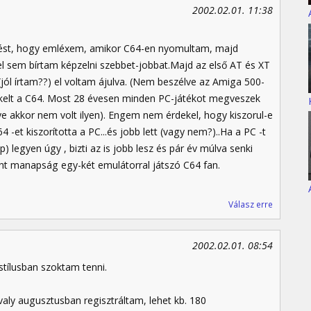
2002.02.01. 11:38
ést, hogy emléxem, amikor C64-en nyomultam, majd
el sem bírtam képzelni szebbet-jobbat.Majd az első AT és XT
(jól írtam??) el voltam ájulva. (Nem beszélve az Amiga 500-
dekelt a C64. Most 28 évesen minden PC-játékot megveszek
e akkor nem volt ilyen). Engem nem érdekel, hogy kiszorul-e
-et kiszorította a PC...és jobb lett (vagy nem?)..Ha a PC -t
) legyen úgy , bizti az is jobb lesz és pár év múlva senki
t manapság egy-két emulátorral játszó C64 fan.
Válasz erre
2002.02.01. 08:54
stílusban szoktam tenni.
aly augusztusban regisztráltam, lehet kb. 180