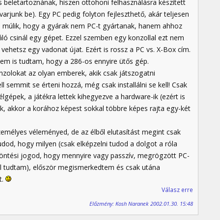
 beletartoznának, hiszen ottohoni felhasználásra készített
rjunk be). Egy PC pedig folyton fejleszthető, akár teljesen
on múlik, hogy a gyárak nem PC-t gyártanak, hanem ahhoz
náló csinál egy gépet. Ezzel szemben egy konzollal ezt nem
 vehetsz egy vadonat újat. Ezért is rossz a PC vs. X-Box cím.
 Nem is tudtam, hogy a 286-os ennyire ütős gép.
nzolokat az olyan emberek, akik csak játszogatni
ll semmit se érteni hozzá, még csak installálni se kell! Csak
gépek, a játékra lettek kihegyezve a hardware-ik (ezért is
, akkor a korához képest sokkal többre képes rajta egy-két
személyes véleményed, de az élből elutasítást megint csak
od, hogy milyen (csak elképzelni tudod a dolgot a róla
 döntési jogod, hogy mennyire vagy passzív, megrögzött PC-
kel tudtam), először megismerkedtem és csak utána
t.
Válasz erre
Előzmény: Kosh Naranek 2002.01.30. 15:48