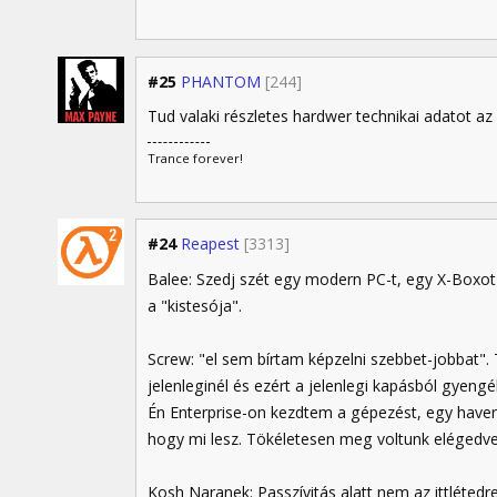
#25
PHANTOM
[244]
Tud valaki részletes hardwer technikai adatot az
Trance forever!
#24
Reapest
[3313]
Balee: Szedj szét egy modern PC-t, egy X-Boxot
a "kistesója".
Screw: "el sem bírtam képzelni szebbet-jobbat".
jelenleginél és ezért a jelenlegi kapásból gyengé
Én Enterprise-on kezdtem a gépezést, egy haver
hogy mi lesz. Tökéletesen meg voltunk elégedve
Kosh Naranek: Passzívitás alatt nem az ittléted