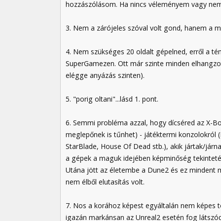
hozzászólásom. Ha nincs véleményem vagy nem 
3. Nem a zárójeles szóval volt gond, hanem a m
4. Nem szükséges 20 oldalt gépelned, erről a t
SuperGamezen. Ott már szinte minden elhangzot
elégge anyázás szinten).
5. "porig oltani"...lásd 1. pont.
6. Semmi probléma azzal, hogy dícséred az X-Bo
meglepőnek is tűnhet) - játéktermi konzolokról (
StarBlade, House Of Dead stb.), akik jártak/já
a gépek a maguk idejében képminőség tekintetébe
Utána jött az életembe a Dune2 és ez mindent me
nem élből elutasítás volt.
7. Nos a korához képest egyáltalán nem képes t
igazán markánsan az Unreal2 esetén fog látszód