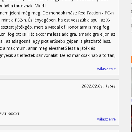
riádba tartoznak. Mind1.
al 2 nem jelent még meg. De mondok mást: Red Faction - PC-n
int a PS2-n. És lényegében, ha ezt vesszük alapul, az X-
lesztett játékgép, mert a Medal of Honor arra is meg fog
ni fog ott is! Hát akkor mi lesz addigra, ameddigre eljön az
ai, az átlagosnál egy picit erősebb gépen is játszható lesz.
 a maximum, amin még élvezhető lesz a játék és
nyesik az effectek színvonalát. De ez már csak hab a tortán,
Válasz erre
2002.02.01. 11:41
E ATI 9600XT
Válasz erre