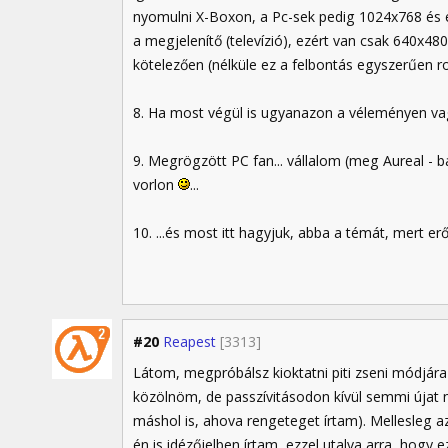
nyomulni X-Boxon, a Pc-sek pedig 1024x768 és e
a megjelenítő (televízió), ezért van csak 640x48
kötelezően (nélküle ez a felbontás egyszerűen ro
8. Ha most végül is ugyanazon a véleményen vag
9. Megrögzött PC fan... vállalom (meg Aureal -
vorlon
...
10. ...és most itt hagyjuk, abba a témát, mert er
#20
Reapest
[3313]
Látom, megpróbálsz kioktatni piti zseni módjára
közölnöm, de passzívitásodon kívül semmi újat 
máshol is, ahova rengeteget írtam). Mellesleg a
én is idézőjelben írtam, ezzel utalva arra, hogy