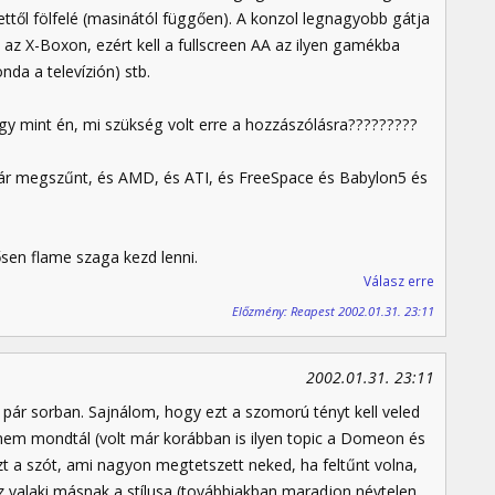
ttől fölfelé (masinától függően). A konzol legnagyobb gátja
0 az X-Boxon, ezért kell a fullscreen AA az ilyen gamékba
nda a televízión) stb.
y mint én, mi szükség volt erre a hozzászólásra?????????
 bár megszűnt, és AMD, és ATI, és FreeSpace és Babylon5 és
ősen flame szaga kezd lenni.
Válasz erre
Előzmény: Reapest 2002.01.31. 23:11
2002.01.31. 23:11
 pár sorban. Sajnálom, hogy ezt a szomorú tényt kell veled
nem mondtál (volt már korábban is ilyen topic a Domeon és
zt a szót, ami nagyon megtetszett neked, ha feltűnt volna,
 ez valaki másnak a stílusa (továbbiakban maradjon névtelen