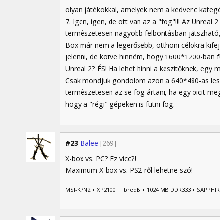
olyan játékokkal, amelyek nem a kedvenc kategó
7. Igen, igen, de ott van az a "fog"!!! Az Unre
természetesen nagyobb felbontásban játszható, m
Box már nem a legerősebb, otthoni célokra kifej
jelenni, de kötve hinném, hogy 1600*1200-ban fut
Unreal 2? ÉS! Ha lehet hinni a készítőknek, egy m
Csak mondjuk gondolom azon a 640*480-as lesz
természetesen az se fog ártani, ha egy picit meg
hogy a "régi" gépeken is futni fog.
#23
Balee
[269]
X-box vs. PC? Ez vicc?!
Maximum X-box vs. PS2-ről lehetne szó!
MSI-K7N2 + XP2100+ TbredB + 1024 MB DDR333 + SAPPHIR