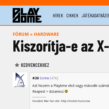
HÍREK
CIKKEK
JÁTÉKADATBÁZI
FÓRUM
»
HARDWARE
Kiszorítja-e az X
KEDVENCEKHEZ
#26
Screw
[476]
Azt hiszem a Playtime első vagy második számáb
Reapest > dzsanesz
Invisible War Fan site: http://invitel.hu/screw