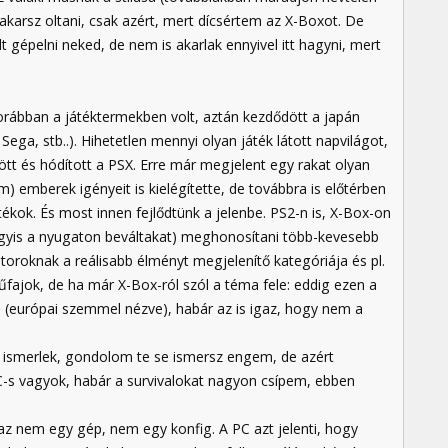
karsz oltani, csak azért, mert dícsértem az X-Boxot. De
épelni neked, de nem is akarlak ennyivel itt hagyni, mert
korábban a játéktermekben volt, aztán kezdődött a japán
Sega, stb..). Hihetetlen mennyi olyan játék látott napvilágot,
ött és hódított a PSX. Erre már megjelent egy rakat olyan
em) emberek igényeit is kielégítette, de továbbra is előtérben
kok. És most innen fejlődtünk a jelenbe. PS2-n is, X-Box-on
vagyis a nyugaton beváltakat) meghonosítani több-kevesebb
átoroknak a reálisabb élményt megjelenítő kategóriája és pl.
űfajok, de ha már X-Box-ról szól a téma fele: eddig ezen a
a (európai szemmel nézve), habár az is igaz, hogy nem a
ismerlek, gondolom te se ismersz engem, de azért
 PC-s vagyok, habár a survivalokat nagyon csípem, ebben
z nem egy gép, nem egy konfig. A PC azt jelenti, hogy