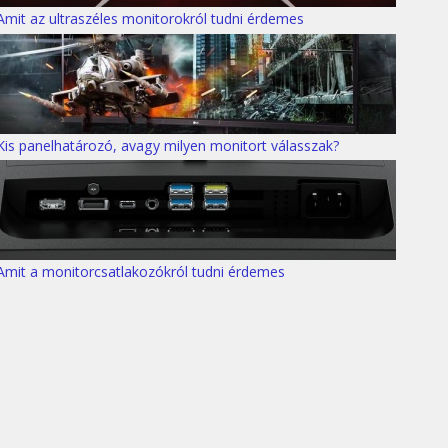
Amit az ultraszéles monitorokról tudni érdemes
Kis panelhatározó, avagy milyen monitort válasszak?
Amit a monitorcsatlakozókról tudni érdemes