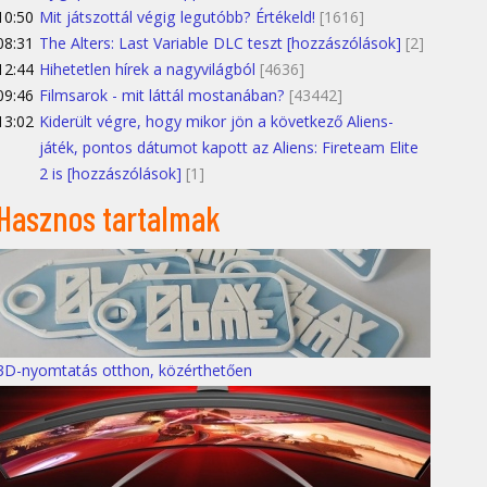
10:50
Mit játszottál végig legutóbb? Értékeld!
[1616]
08:31
The Alters: Last Variable DLC teszt [hozzászólások]
[2]
12:44
Hihetetlen hírek a nagyvilágból
[4636]
09:46
Filmsarok - mit láttál mostanában?
[43442]
13:02
Kiderült végre, hogy mikor jön a következő Aliens-
játék, pontos dátumot kapott az Aliens: Fireteam Elite
2 is [hozzászólások]
[1]
Hasznos tartalmak
3D-nyomtatás otthon, közérthetően