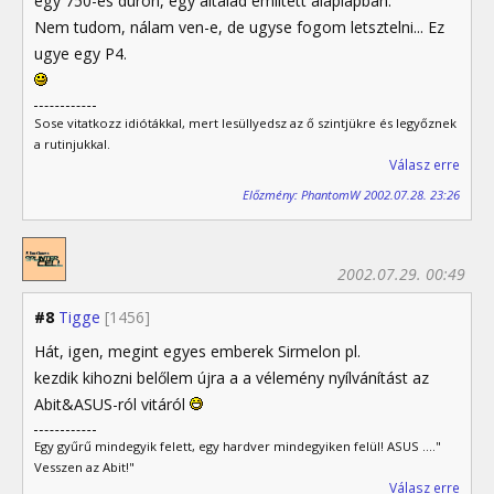
egy 750-es duron, egy általad említett alaplapban.
Nem tudom, nálam ven-e, de ugyse fogom letsztelni... Ez
ugye egy P4.
Sose vitatkozz idiótákkal, mert lesüllyedsz az ő szintjükre és legyőznek
a rutinjukkal.
Válasz erre
Előzmény: PhantomW 2002.07.28. 23:26
2002.07.29. 00:49
#8
Tigge
[1456]
Hát, igen, megint egyes emberek Sirmelon pl.
kezdik kihozni belőlem újra a a vélemény nyílvánítást az
Abit&ASUS-ról vitáról
Egy gyűrű mindegyik felett, egy hardver mindegyiken felül! ASUS ...."
Vesszen az Abit!"
Válasz erre