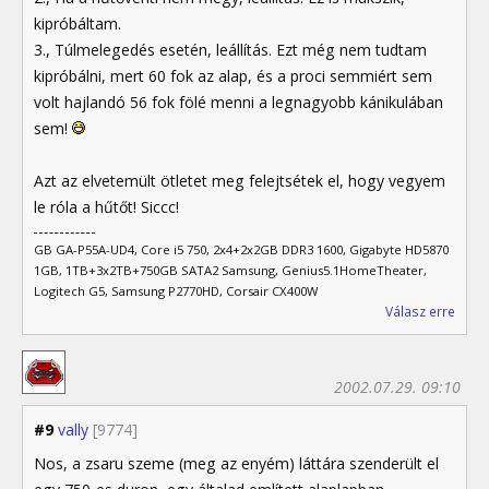
kipróbáltam.
3., Túlmelegedés esetén, leállítás. Ezt még nem tudtam
kipróbálni, mert 60 fok az alap, és a proci semmiért sem
volt hajlandó 56 fok fölé menni a legnagyobb kánikulában
sem!
Azt az elvetemült ötletet meg felejtsétek el, hogy vegyem
le róla a hűtőt! Siccc!
GB GA-P55A-UD4, Core i5 750, 2x4+2x2GB DDR3 1600, Gigabyte HD5870
1GB, 1TB+3x2TB+750GB SATA2 Samsung, Genius5.1HomeTheater,
Logitech G5, Samsung P2770HD, Corsair CX400W
Válasz erre
2002.07.29. 09:10
#9
vally
[9774]
Nos, a zsaru szeme (meg az enyém) láttára szenderült el