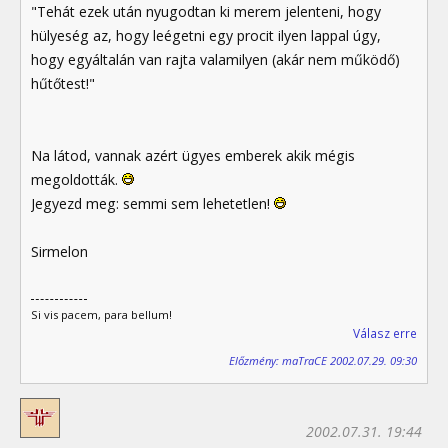
"Tehát ezek után nyugodtan ki merem jelenteni, hogy
hülyeség az, hogy leégetni egy procit ilyen lappal úgy,
hogy egyáltalán van rajta valamilyen (akár nem működő)
hűtőtest!"
Na látod, vannak azért ügyes emberek akik mégis
megoldották.
Jegyezd meg: semmi sem lehetetlen!
Sirmelon
Si vis pacem, para bellum!
Válasz erre
Előzmény: maTraCE 2002.07.29. 09:30
2002.07.31. 19:44