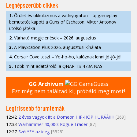
Legnépszerűbb cikkek
1.
Őrület és okkultizmus a vadnyugaton – új gameplay-
bemutatót kapott a Guns of Eschaton, Viktor Antonov
utolsó játéka
2.
Várható megjelenések – 2026. augusztus
3.
A PlayStation Plus 2026. augusztusi kínálata
4.
Corsair Cove teszt – Yo-ho-ho, kalóznak lenni jó-jó-jó!
5.
Több mint adattároló: a QNAP TS-473A NAS
GG Archívum
Ezt még nem találtad ki, próbáld meg most!
Legfrissebb fórumtémák
12:42
2 éves vagyok itt a Domeon.HIP-HOP HURÁÁ!!!!!!
[269]
12:33
Warhammer 40,000: Rogue Trader
[87]
12:27
Szét*** az ideg
[5528]