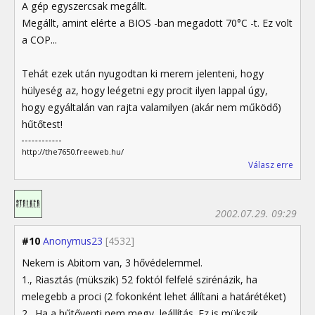
A gép egyszercsak megállt.
Megállt, amint elérte a BIOS -ban megadott 70°C -t. Ez volt
a COP...
Tehát ezek után nyugodtan ki merem jelenteni, hogy
hülyeség az, hogy leégetni egy procit ilyen lappal úgy,
hogy egyáltalán van rajta valamilyen (akár nem működő)
hűtőtest!
http://the7650.freeweb.hu/
Válasz erre
2002.07.29. 09:29
#10
Anonymus23
[4532]
Nekem is Abitom van, 3 hővédelemmel.
1., Riasztás (mükszik) 52 foktól felfelé szirénázik, ha
melegebb a proci (2 fokonként lehet állítani a határétéket)
2., Ha a hűtőventi nem megy, leállítás. Ez is mükszik,