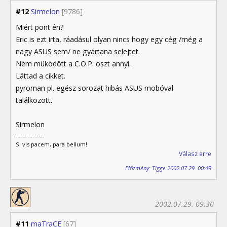
#12
Sirmelon
[9786]
Miért pont én?
Eric is ezt irta, ráadásul olyan nincs hogy egy cég /még a
nagy ASUS sem/ ne gyártana selejtet.
Nem müködött a C.O.P. oszt annyi.
Láttad a cikket.
pyroman pl. egész sorozat hibás ASUS mobóval
találkozott.
Sirmelon
Si vis pacem, para bellum!
Válasz erre
Előzmény: Tigge 2002.07.29. 00:49
2002.07.29. 09:30
#11
maTraCE
[67]