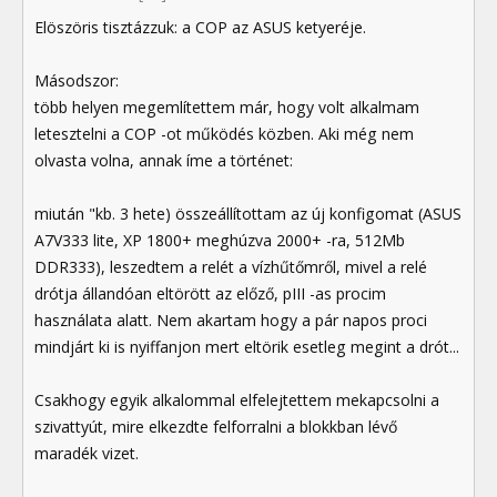
Elöszöris tisztázzuk: a COP az ASUS ketyeréje.
Másodszor:
több helyen megemlítettem már, hogy volt alkalmam
letesztelni a COP -ot működés közben. Aki még nem
olvasta volna, annak íme a történet:
miután "kb. 3 hete) összeállítottam az új konfigomat (ASUS
A7V333 lite, XP 1800+ meghúzva 2000+ -ra, 512Mb
DDR333), leszedtem a relét a vízhűtőmről, mivel a relé
drótja állandóan eltörött az előző, pIII -as procim
használata alatt. Nem akartam hogy a pár napos proci
mindjárt ki is nyiffanjon mert eltörik esetleg megint a drót...
Csakhogy egyik alkalommal elfelejtettem mekapcsolni a
szivattyút, mire elkezdte felforralni a blokkban lévő
maradék vizet.