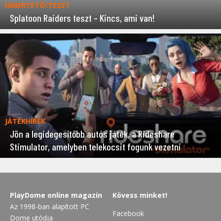
ISMERTETŐ/TESZT
Splatoon Raiders teszt – Kincs, ami van!
JÁTÉKHÍREK
Jön a legidegesítőbb autós játék, a Rideshare
Stimulator, amelyben telekocsit fogunk vezetni
PlayDome online magazin
Kövess minket!
Az 1998-ban alapított PC
Facebook
Dome utódja