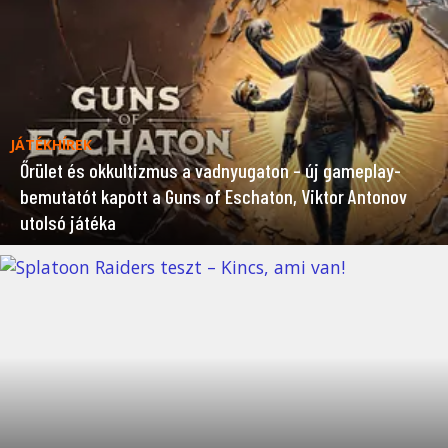
JÁTÉKHÍREK
Őrület és okkultizmus a vadnyugaton – új gameplay-
bemutatót kapott a Guns of Eschaton, Viktor Antonov
utolsó játéka