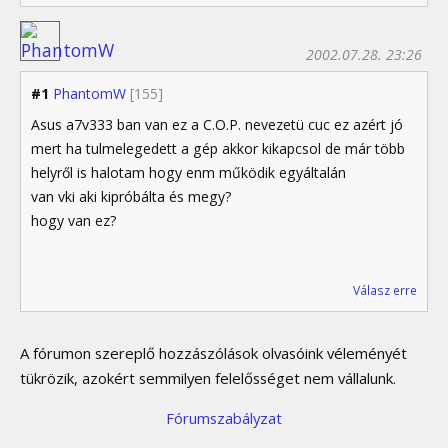
2002.07.28. 23:26
#1
PhantomW
[155]
Asus a7v333 ban van ez a C.O.P. nevezetü cuc ez azért jó
mert ha tulmelegedett a gép akkor kikapcsol de már több
helyről is halotam hogy enm működik egyáltalán
van vki aki kipróbálta és megy?
hogy van ez?
Válasz erre
A fórumon szereplő hozzászólások olvasóink véleményét
tükrözik, azokért semmilyen felelősséget nem vállalunk.
Fórumszabályzat