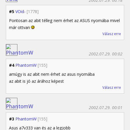
2002.07.29. 00:18
#5
VOid-
[1778]
Pontosan az abit télleg nem érhet az ASUS nyomába mivel
már ottvan
Válasz erre
2002.07.29. 00:02
#4
PhantomW
[155]
amúgy is az abit nem érhet az asus nyomába
az abit is jó az árához képest
Válasz erre
2002.07.29. 00:01
#3
PhantomW
[155]
Asus a7v333 van és az a legjobb