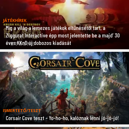
JÁTÉKHÍREK
Míg a világ a lemezes játékok eltűnésétől tart, a
Ziggurat Interactive épp most jelentette be a majd’ 30
éves KKnD új dobozos kiadását
ISMERTETŐ/TESZT
Corsair Cove teszt – Yo-ho-ho, kalóznak lenni jó-jó-jó!