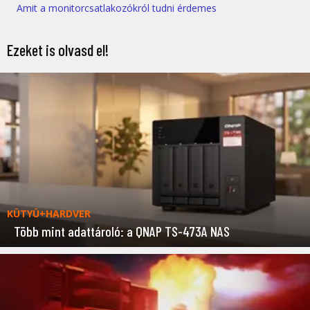
Amit a monitorcsatlakozókról tudni érdemes
Ezeket is olvasd el!
KÜTYÜ+HARDVER
Több mint adattároló: a QNAP TS-473A NAS