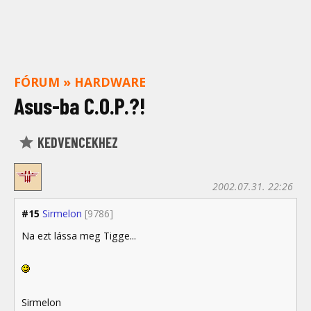
FÓRUM
»
HARDWARE
Asus-ba C.O.P.?!
KEDVENCEKHEZ
2002.07.31. 22:26
#15
Sirmelon
[9786]
Na ezt lássa meg Tigge...
Sirmelon