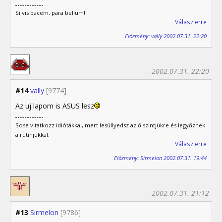
Si vis pacem, para bellum!
Válasz erre
Előzmény: vally 2002.07.31. 22:20
2002.07.31. 22:20
#14
vally
[9774]
Az uj lapom is ASUS lesz
Sose vitatkozz idiótákkal, mert lesüllyedsz az ő szintjükre és legyőznek
a rutinjukkal.
Válasz erre
Előzmény: Sirmelon 2002.07.31. 19:44
2002.07.31. 21:12
#13
Sirmelon
[9786]