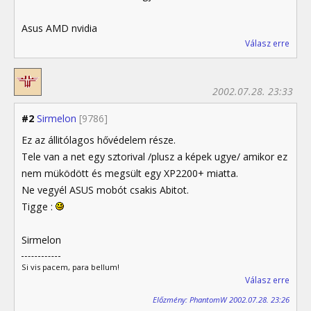
Asus AMD nvidia
Válasz erre
2002.07.28. 23:33
#2
Sirmelon
[9786]
Ez az állitólagos hővédelem része.
Tele van a net egy sztorival /plusz a képek ugye/ amikor ez
nem müködött és megsült egy XP2200+ miatta.
Ne vegyél ASUS mobót csakis Abitot.
Tigge :
Sirmelon
Si vis pacem, para bellum!
Válasz erre
Előzmény: PhantomW 2002.07.28. 23:26