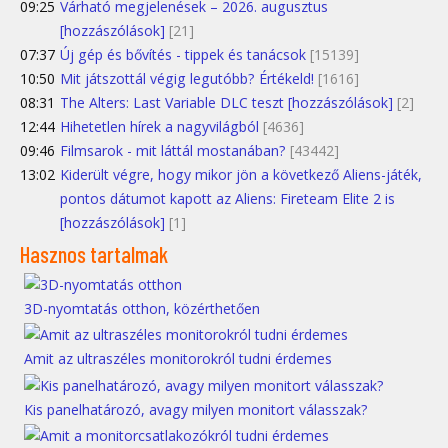
09:25
Várható megjelenések – 2026. augusztus
[hozzászólások]
[21]
07:37
Új gép és bővítés - tippek és tanácsok
[15139]
10:50
Mit játszottál végig legutóbb? Értékeld!
[1616]
08:31
The Alters: Last Variable DLC teszt [hozzászólások]
[2]
12:44
Hihetetlen hírek a nagyvilágból
[4636]
09:46
Filmsarok - mit láttál mostanában?
[43442]
13:02
Kiderült végre, hogy mikor jön a következő Aliens-játék,
pontos dátumot kapott az Aliens: Fireteam Elite 2 is
[hozzászólások]
[1]
Hasznos tartalmak
3D-nyomtatás otthon, közérthetően
Amit az ultraszéles monitorokról tudni érdemes
Kis panelhatározó, avagy milyen monitort válasszak?