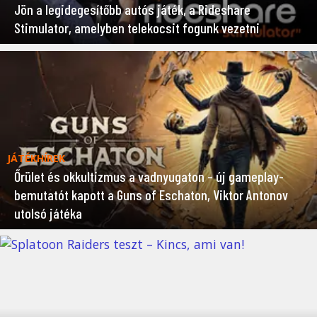
Jön a legidegesítőbb autós játék, a Rideshare
Stimulator, amelyben telekocsit fogunk vezetni
JÁTÉKHÍREK
Őrület és okkultizmus a vadnyugaton – új gameplay-
bemutatót kapott a Guns of Eschaton, Viktor Antonov
utolsó játéka