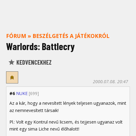
FÓRUM
»
BESZÉLGETÉS A JÁTÉKOKRÓL
Warlords: Battlecry
KEDVENCEKHEZ
2000.07.08. 20:47
#6
NUKE
[699]
Az a kár, hogy a nevesített lények teljesen ugyanazok, mint
az nemnevesített társaik!
Pl.: Volt egy Kontrul nevű licsem, és tejjesen ugyanaz volt
mint egy sima Liche nevű élőhalott!