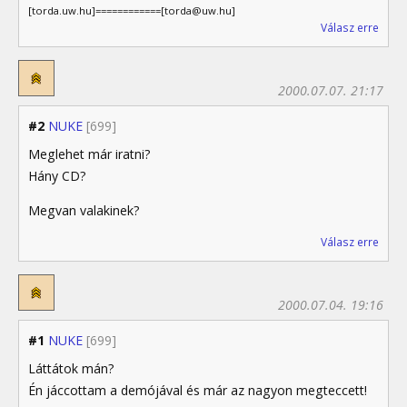
[torda.uw.hu]============[torda@uw.hu]
Válasz erre
2000.07.07. 21:17
#2
NUKE
[699]
Meglehet már iratni?
Hány CD?
Megvan valakinek?
Válasz erre
2000.07.04. 19:16
#1
NUKE
[699]
Láttátok mán?
Én jáccottam a demójával és már az nagyon megteccett!