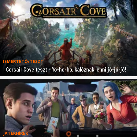
ISMERTETŐ/TESZT
Corsair Cove teszt – Yo-ho-ho, kalóznak lenni jó-jó-jó!
JÁTÉKHÍREK