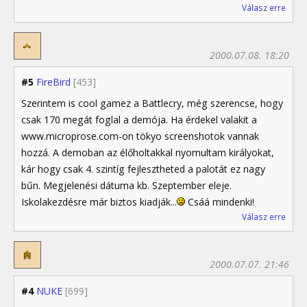
Válasz erre
2000.07.08. 18:20
#5
FireBird
[453]
Szerintem is cool gamez a Battlecry, még szerencse, hogy
csak 170 megát foglal a demója. Ha érdekel valakit a
www.microprose.com-on tökyo screenshotok vannak
hozzá. A demoban az élőholtakkal nyomultam királyokat,
kár hogy csak 4. szintíg fejlesztheted a palotát ez nagy
bűn. Megjelenési dátuma kb. Szeptember eleje.
Iskolakezdésre már biztos kiadják...
Csáá mindenki!
Válasz erre
2000.07.07. 21:46
#4
NUKE
[699]