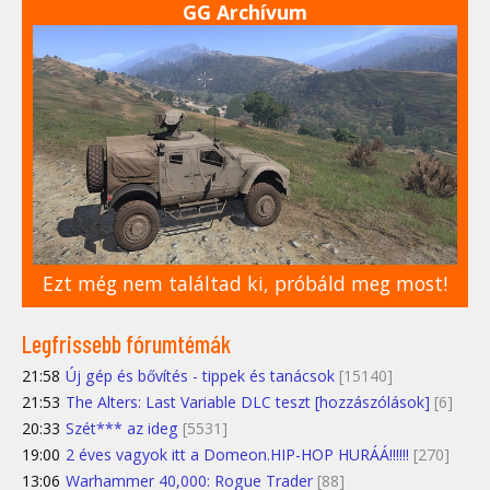
GG Archívum
Ezt még nem találtad ki, próbáld meg most!
Legfrissebb fórumtémák
21:58
Új gép és bővítés - tippek és tanácsok
[15140]
21:53
The Alters: Last Variable DLC teszt [hozzászólások]
[6]
20:33
Szét*** az ideg
[5531]
19:00
2 éves vagyok itt a Domeon.HIP-HOP HURÁÁ!!!!!!
[270]
13:06
Warhammer 40,000: Rogue Trader
[88]