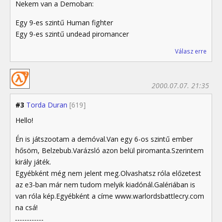
Nekem van a Demoban:
Egy 9-es szintű Human fighter
Egy 9-es szintű undead piromancer
Válasz erre
2000.07.07. 21:35
#3
Torda Duran
[619]
Hello!
Én is játszootam a demóval.Van egy 6-os szintű ember
hősöm, Belzebub.Varázsló azon belül piromanta.Szerintem
király játék.
Egyébként még nem jelent meg.Olvashatsz róla előzetest
az e3-ban már nem tudom melyik kiadónál.Galériában is
van róla kép.Egyébként a címe www.warlordsbattlecry.com
na csá!