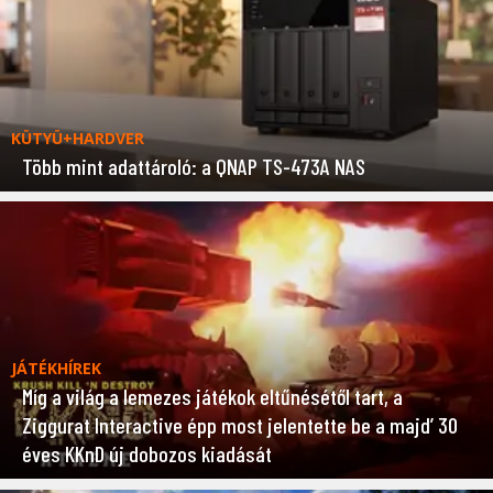
KÜTYÜ+HARDVER
Több mint adattároló: a QNAP TS-473A NAS
JÁTÉKHÍREK
Míg a világ a lemezes játékok eltűnésétől tart, a
Ziggurat Interactive épp most jelentette be a majd’ 30
éves KKnD új dobozos kiadását