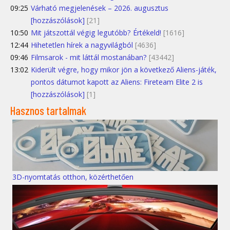
09:25
Várható megjelenések – 2026. augusztus
[hozzászólások]
[21]
10:50
Mit játszottál végig legutóbb? Értékeld!
[1616]
12:44
Hihetetlen hírek a nagyvilágból
[4636]
09:46
Filmsarok - mit láttál mostanában?
[43442]
13:02
Kiderült végre, hogy mikor jön a következő Aliens-játék,
pontos dátumot kapott az Aliens: Fireteam Elite 2 is
[hozzászólások]
[1]
Hasznos tartalmak
3D-nyomtatás otthon, közérthetően