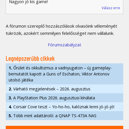
Nagyon jó kis game!
Válasz erre
A fórumon szereplő hozzászólások olvasóink véleményét
tükrözik, azokért semmilyen felelősséget nem vállalunk.
Fórumszabályzat
Legnépszerűbb cikkek
1.
Őrület és okkultizmus a vadnyugaton – új gameplay-
bemutatót kapott a Guns of Eschaton, Viktor Antonov
utolsó játéka
2.
Várható megjelenések – 2026. augusztus
3.
A PlayStation Plus 2026. augusztusi kínálata
4.
Corsair Cove teszt – Yo-ho-ho, kalóznak lenni jó-jó-jó!
5.
Több mint adattároló: a QNAP TS-473A NAS