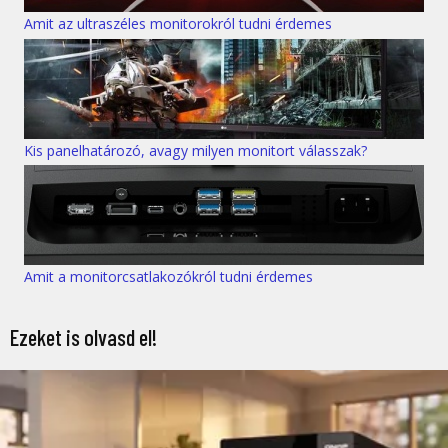
Amit az ultraszéles monitorokról tudni érdemes
Kis panelhatározó, avagy milyen monitort válasszak?
Amit a monitorcsatlakozókról tudni érdemes
Ezeket is olvasd el!