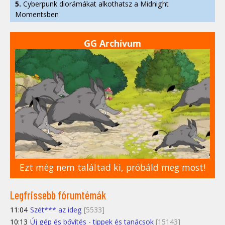
5.
Cyberpunk diorámákat alkothatsz a Midnight
Momentsben
GG Archívum
Ezt még nem találtad ki, próbáld meg most!
Legfrissebb fórumtémák
11:04
Szét*** az ideg
[5533]
10:13
Új gép és bővítés - tippek és tanácsok
[15143]