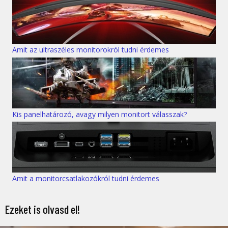
Amit az ultraszéles monitorokról tudni érdemes
Kis panelhatározó, avagy milyen monitort válasszak?
Amit a monitorcsatlakozókról tudni érdemes
Ezeket is olvasd el!