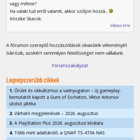
vagy mifene?
Ha valaki tud erről valamit, akkor szóljon hozzá...
Köszike Skacok.
Válasz erre
A fórumon szereplő hozzászólások olvasóink véleményét
tükrözik, azokért semmilyen felelősséget nem vállalunk.
Fórumszabályzat
Legnépszerűbb cikkek
1.
Őrület és okkultizmus a vadnyugaton – új gameplay-
bemutatót kapott a Guns of Eschaton, Viktor Antonov
utolsó játéka
2.
Várható megjelenések – 2026. augusztus
3.
A PlayStation Plus 2026. augusztusi kínálata
4.
Több mint adattároló: a QNAP TS-473A NAS