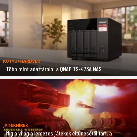
KÜTYÜ+HARDVER
Több mint adattároló: a QNAP TS-473A NAS
JÁTÉKHÍREK
Míg a világ a lemezes játékok eltűnésétől tart, a