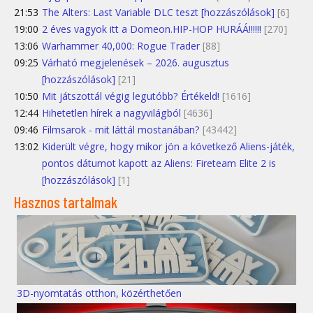
21:53
The Alters: Last Variable DLC teszt [hozzászólások]
[6]
19:00
2 éves vagyok itt a Domeon.HIP-HOP HURÁÁ!!!!!!
[270]
13:06
Warhammer 40,000: Rogue Trader
[88]
09:25
Várható megjelenések – 2026. augusztus
[hozzászólások]
[21]
10:50
Mit játszottál végig legutóbb? Értékeld!
[1616]
12:44
Hihetetlen hírek a nagyvilágból
[4636]
09:46
Filmsarok - mit láttál mostanában?
[43442]
13:02
Kiderült végre, hogy mikor jön a következő Aliens-játék,
pontos dátumot kapott az Aliens: Fireteam Elite 2 is
[hozzászólások]
[1]
Hasznos tartalmak
3D-nyomtatás otthon, közérthetően