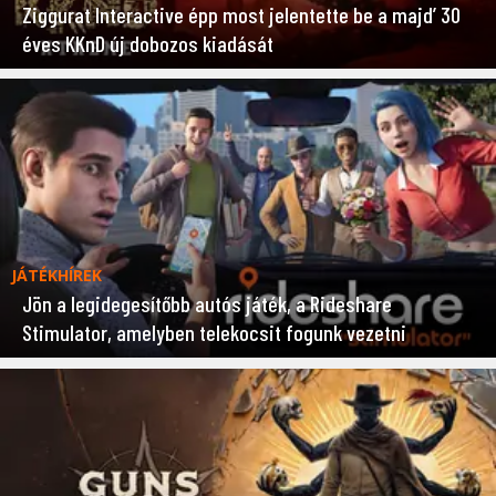
Ziggurat Interactive épp most jelentette be a majd’ 30
éves KKnD új dobozos kiadását
JÁTÉKHÍREK
Jön a legidegesítőbb autós játék, a Rideshare
Stimulator, amelyben telekocsit fogunk vezetni