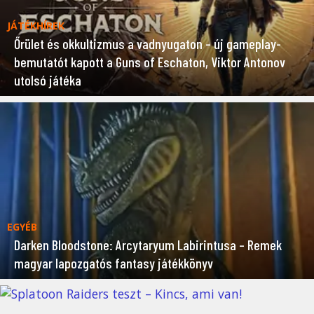
JÁTÉKHÍREK
Őrület és okkultizmus a vadnyugaton – új gameplay-
bemutatót kapott a Guns of Eschaton, Viktor Antonov
utolsó játéka
EGYÉB
Darken Bloodstone: Arcytaryum Labirintusa – Remek
magyar lapozgatós fantasy játékkönyv