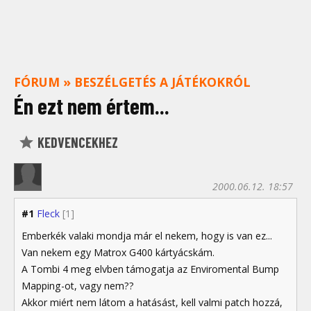
FÓRUM
»
BESZÉLGETÉS A JÁTÉKOKRÓL
Én ezt nem értem...
KEDVENCEKHEZ
2000.06.12. 18:57
#1
Fleck
[1]
Emberkék valaki mondja már el nekem, hogy is van ez...
Van nekem egy Matrox G400 kártyácskám.
A Tombi 4 meg elvben támogatja az Enviromental Bump
Mapping-ot, vagy nem??
Akkor miért nem látom a hatásást, kell valmi patch hozzá,