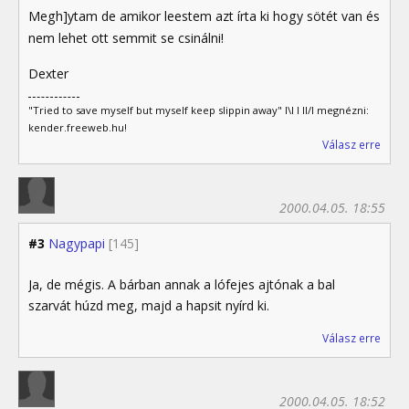
Megh]ytam de amikor leestem azt írta ki hogy sötét van és
nem lehet ott semmit se csinálni!
Dexter
"Tried to save myself but myself keep slippin away" I\I I II/I megnézni:
kender.freeweb.hu!
Válasz erre
2000.04.05. 18:55
#3
Nagypapi
[145]
Ja, de mégis. A bárban annak a lófejes ajtónak a bal
szarvát húzd meg, majd a hapsit nyírd ki.
Válasz erre
2000.04.05. 18:52