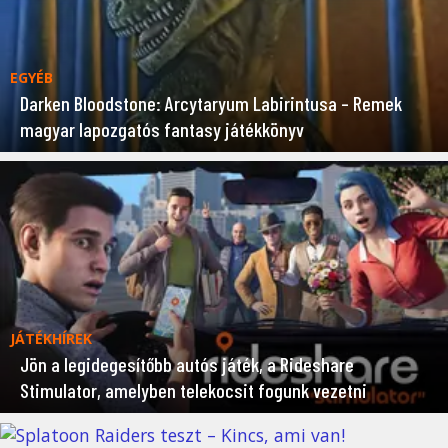
EGYÉB
Darken Bloodstone: Arcytaryum Labirintusa – Remek
magyar lapozgatós fantasy játékkönyv
JÁTÉKHÍREK
Jön a legidegesítőbb autós játék, a Rideshare
Stimulator, amelyben telekocsit fogunk vezetni