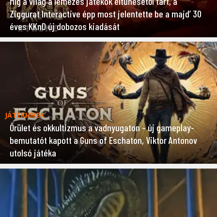
Míg a világ a lemezes játékok eltűnésétől tart, a
Ziggurat Interactive épp most jelentette be a majd’ 30
éves KKnD új dobozos kiadását
JÁTÉKHÍREK
Őrület és okkultizmus a vadnyugaton – új gameplay-
bemutatót kapott a Guns of Eschaton, Viktor Antonov
utolsó játéka