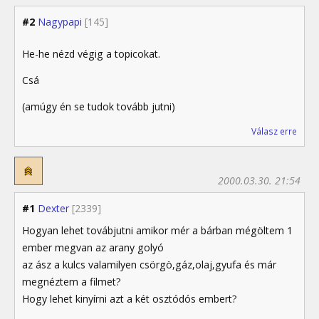
#2
Nagypapi
[145]
He-he nézd végig a topicokat.
Csá
(amúgy én se tudok tovább jutni)
Válasz erre
2000.03.30. 21:54
#1
Dexter
[2339]
Hogyan lehet továbjutni amikor mér a bárban mégöltem 1
ember megvan az arany golyó
az ász a kulcs valamilyen csörgö,gáz,olaj,gyufa és már
megnéztem a filmet?
Hogy lehet kinyírni azt a két osztódós embert?