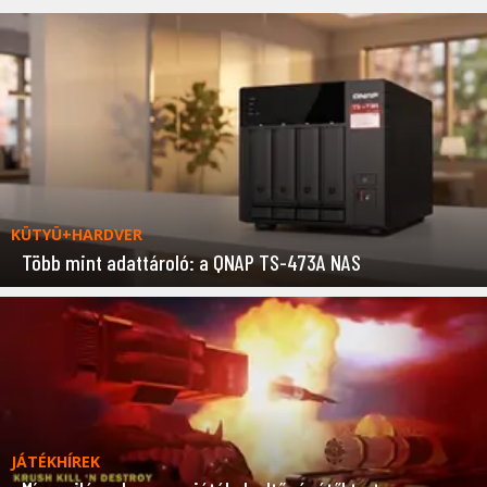
KÜTYÜ+HARDVER
Több mint adattároló: a QNAP TS-473A NAS
JÁTÉKHÍREK