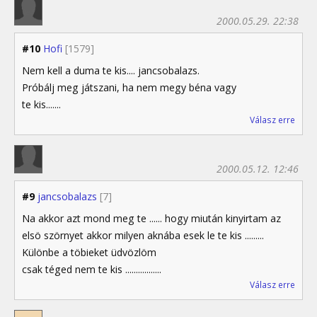
2000.05.29. 22:38
#10
Hofi
[1579]
Nem kell a duma te kis.... jancsobalazs.
Próbálj meg játszani, ha nem megy béna vagy
te kis.......
Válasz erre
2000.05.12. 12:46
#9
jancsobalazs
[7]
Na akkor azt mond meg te ...... hogy miután kinyirtam az
elsö szörnyet akkor milyen aknába esek le te kis .........
Különbe a töbieket üdvözlöm
csak téged nem te kis .................
Válasz erre