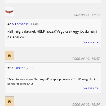
2002.08.24. 17:17
#16
Tomsess
[1440]
Kell még valakinek HELP hozzá?Vagy csak egy jót dumálni
a GAME-ről?
Válasz erre
2000.06.09. 19:57
#15
Dexter
[2339]
"Tried to save myself but myself keep slippin away" I\I I II/I megnézni:
kender.freeweb.hu!
Válasz erre
2000.06.09. 19:54