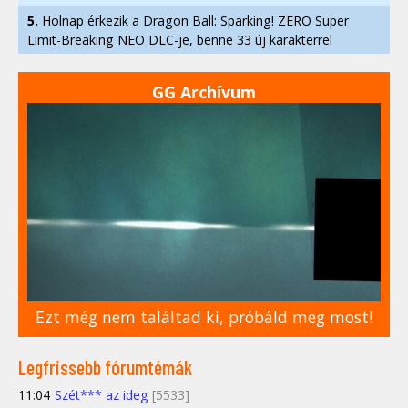
5.
Holnap érkezik a Dragon Ball: Sparking! ZERO Super
Limit-Breaking NEO DLC-je, benne 33 új karakterrel
GG Archívum
Ezt még nem találtad ki, próbáld meg most!
Legfrissebb fórumtémák
11:04
Szét*** az ideg
[5533]