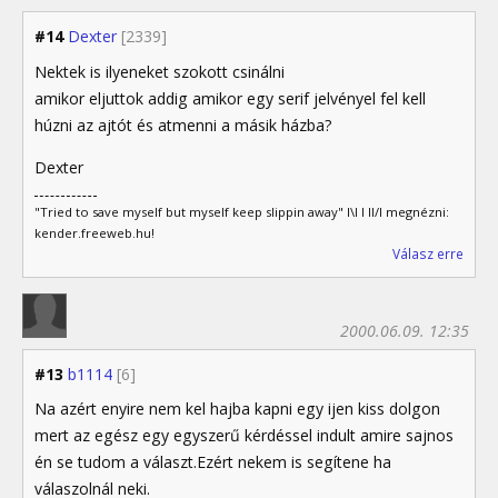
#14
Dexter
[2339]
Nektek is ilyeneket szokott csinálni
amikor eljuttok addig amikor egy serif jelvényel fel kell
húzni az ajtót és atmenni a másik házba?
Dexter
"Tried to save myself but myself keep slippin away" I\I I II/I megnézni:
kender.freeweb.hu!
Válasz erre
2000.06.09. 12:35
#13
b1114
[6]
Na azért enyire nem kel hajba kapni egy ijen kiss dolgon
mert az egész egy egyszerű kérdéssel indult amire sajnos
én se tudom a választ.Ezért nekem is segítene ha
válaszolnál neki.