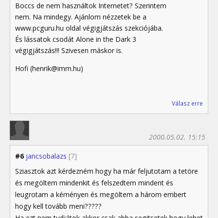
Boccs de nem használtok Internetet? Szerintem
nem. Na mindegy. Ajánlom nézzetek be a
www.pcguru.hu oldal végigjátszás szekciójába.
És lássatok csodát Alone in the Dark 3
végigjátszás!!! Szivesen máskor is.
Hofi (henrik@imm.hu)
Válasz erre
2000.05.02. 15:15
#6
jancsobalazs
[7]
Sziasztok azt kérdezném hogy ha már feljutotam a tetöre
és megöltem mindenkit és felszedtem mindent és
leugrotam a kéményen és megöltem a három embert
hogy kell tovább meni?????
Ha ezt nem tudjátok akkor csak abba segitsetek hogy lehet