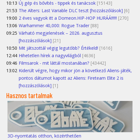
10:13
Új gép és bővítés - tippek és tanácsok
[15143]
21:53
The Alters: Last Variable DLC teszt [hozzászólások]
[6]
19:00
2 éves vagyok itt a Domeon.HIP-HOP HURÁÁ!!!!!!
[270]
13:06
Warhammer 40,000: Rogue Trader
[88]
09:25
Várható megjelenések – 2026. augusztus
[hozzászólások]
[21]
10:50
Mit játszottál végig legutóbb? Értékeld!
[1616]
12:44
Hihetetlen hírek a nagyvilágból
[4636]
09:46
Filmsarok - mit láttál mostanában?
[43442]
13:02
Kiderült végre, hogy mikor jön a következő Aliens-játék,
pontos dátumot kapott az Aliens: Fireteam Elite 2 is
[hozzászólások]
[1]
Hasznos tartalmak
3D-nyomtatás otthon, közérthetően