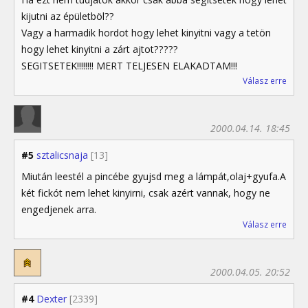
kijutni az épületböl??
Vagy a harmadik hordot hogy lehet kinyitni vagy a tetön
hogy lehet kinyitni a zárt ajtot?????
SEGITSETEK!!!!!!!! MERT TELJESEN ELAKADTAM!!!
Válasz erre
2000.04.14. 18:45
#5
sztalicsnaja
[13]
Miután leestél a pincébe gyujsd meg a lámpát,olaj+gyufa.A
két fickót nem lehet kinyirni, csak azért vannak, hogy ne
engedjenek arra.
Válasz erre
2000.04.05. 20:52
#4
Dexter
[2339]