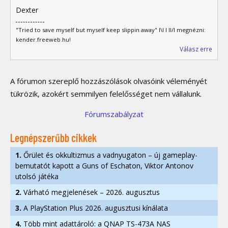
Dexter
"Tried to save myself but myself keep slippin away" I\I I II/I megnézni:
kender.freeweb.hu!
Válasz erre
A fórumon szereplő hozzászólások olvasóink véleményét
tükrözik, azokért semmilyen felelősséget nem vállalunk.
Fórumszabályzat
Legnépszerűbb cikkek
1.
Őrület és okkultizmus a vadnyugaton – új gameplay-
bemutatót kapott a Guns of Eschaton, Viktor Antonov
utolsó játéka
2.
Várható megjelenések – 2026. augusztus
3.
A PlayStation Plus 2026. augusztusi kínálata
4.
Több mint adattároló: a QNAP TS-473A NAS