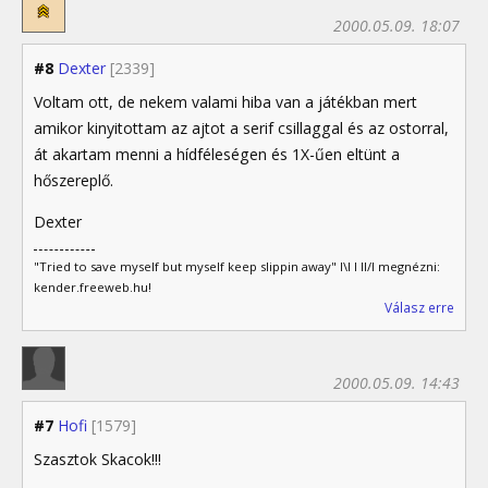
2000.05.09. 18:07
#8
Dexter
[2339]
Voltam ott, de nekem valami hiba van a játékban mert
amikor kinyitottam az ajtot a serif csillaggal és az ostorral,
át akartam menni a hídféleségen és 1X-űen eltünt a
hőszereplő.
Dexter
"Tried to save myself but myself keep slippin away" I\I I II/I megnézni:
kender.freeweb.hu!
Válasz erre
2000.05.09. 14:43
#7
Hofi
[1579]
Szasztok Skacok!!!