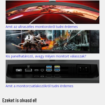
Amit az ultraszéles monitorokról tudni érdemes
Kis panelhatározó, avagy milyen monitort válasszak?
Amit a monitorcsatlakozókról tudni érdemes
Ezeket is olvasd el!