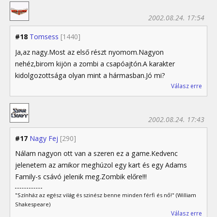
2002.08.24. 17:54
#18
Tomsess
[1440]
Ja,az nagy.Most az első részt nyomom.Nagyon
nehéz,birom kijön a zombi a csapóajtón.A karakter
kidolgozottsága olyan mint a hármasban.Jó mi?
Válasz erre
2002.08.24. 17:43
#17
Nagy Fej
[290]
Nálam nagyon ott van a szeren ez a game.Kedvenc
jelenetem az amikor meghúzol egy kart és egy Adams
Family-s csávó jelenik meg.Zombik előre!!!
"Színház az egész világ és szinész benne minden férfi és nő!" (William
Shakespeare)
Válasz erre