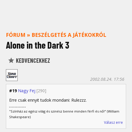
FÓRUM
»
BESZÉLGETÉS A JÁTÉKOKRÓL
Alone in the Dark 3
KEDVENCEKHEZ
2002.08.24. 17:56
#19
Nagy Fej
[290]
Erre csak ennyit tudok mondani: Rulezzz.
"Színház az egész világ és szinész benne minden férfi és nő!" (William
Shakespeare)
Válasz erre