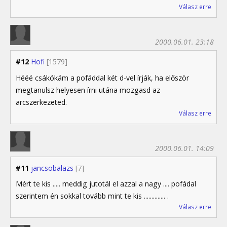
Válasz erre
2000.06.01. 23:18
#12
Hofi
[1579]
Hééé csákókám a pofáddal két d-vel írják, ha először
megtanulsz helyesen írni utána mozgasd az
arcszerkezeted.
Válasz erre
2000.06.01. 14:09
#11
jancsobalazs
[7]
Mért te kis ..... meddig jutotál el azzal a nagy .... pofádal
szerintem én sokkal tovább mint te kis .............. .
Válasz erre