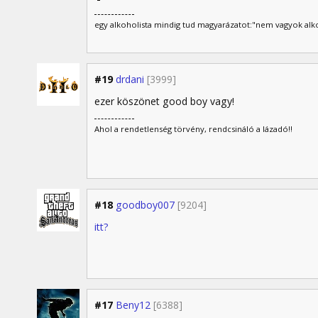
egy alkoholista mindig tud magyarázatot:"nem vagyok alko
#19
drdani
[3999]
ezer köszönet good boy vagy!
Ahol a rendetlenség törvény, rendcsináló a lázadó!!
#18
goodboy007
[9204]
itt?
#17
Beny12
[6388]