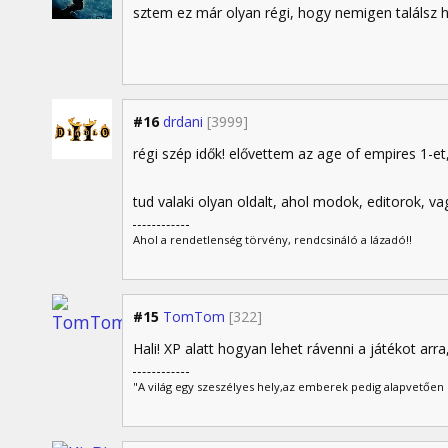
sztem ez már olyan régi, hogy nemigen találsz 
#16
drdani
[3999]
régi szép idők! elővettem az age of empires 1-et,
tud valaki olyan oldalt, ahol modok, editorok, v
Ahol a rendetlenség törvény, rendcsináló a lázadó!!
#15
TomTom
[322]
Hali! XP alatt hogyan lehet rávenni a játékot arr
"A világ egy szeszélyes hely,az emberek pedig alapvetően r