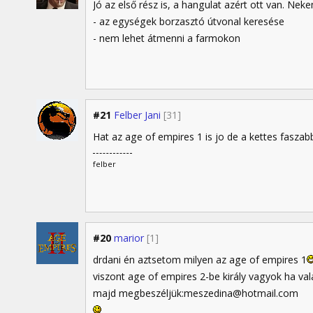
Jó az első rész is, a hangulat azért ott van. Ne
- az egységek borzasztó útvonal keresése
- nem lehet átmenni a farmokon
#21
Felber Jani
[31]
Hat az age of empires 1 is jo de a kettes faszabb
felber
#20
marior
[1]
drdani én aztsetom milyen az age of empires 1
viszont age of empires 2-be király vagyok ha va
majd megbeszéljük:meszedina@hotmail.com