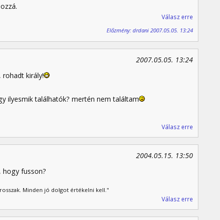
hozzá.
Válasz erre
Előzmény: drdani 2007.05.05. 13:24
2007.05.05. 13:24
 rohadt király!
agy ilyesmik találhatók? mertén nem találtam
Válasz erre
2004.05.15. 13:50
a, hogy fusson?
osszak. Minden jó dolgot értékelni kell."
Válasz erre