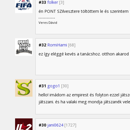
#33
folker
[3]
én PONT SZilvesztere töltöttem le és szerintem 
Veres Dávid
#32
RomiHami
[68]
ez így eléggé kevés a tanácshoz. otthon akarod
#31
gogo1
[30]
hello! imádom az empirest és folyton ezzel játs
játszani. és ha valaki meg mondja játszanék vele
#30
jani0624
[1727]