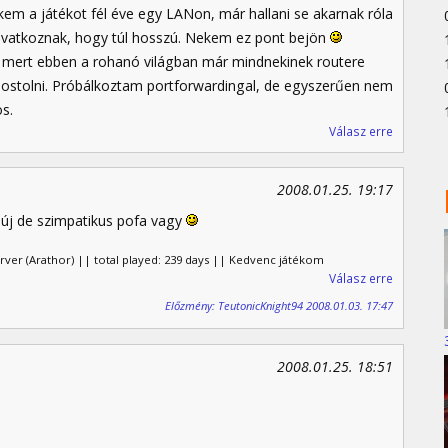
kem a játékot fél éve egy LANon, már hallani se akarnak róla
ivatkoznak, hogy túl hosszú. Nekem ez pont bejön
 mert ebben a rohanó világban már mindnekinek routere
ostolni. Próbálkoztam portforwardingal, de egyszerűen nem
s.
Válasz erre
2008.01.25. 19:17
 új de szimpatikus pofa vagy
erver (Arathor) || total played: 239 days || Kedvenc játékom
Válasz erre
Előzmény: TeutonicKnight94 2008.01.03. 17:47
2008.01.25. 18:51