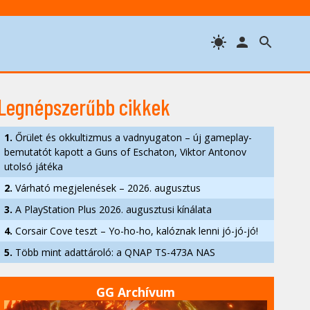
Legnépszerűbb cikkek
1.
Őrület és okkultizmus a vadnyugaton – új gameplay-
bemutatót kapott a Guns of Eschaton, Viktor Antonov
utolsó játéka
2.
Várható megjelenések – 2026. augusztus
3.
A PlayStation Plus 2026. augusztusi kínálata
4.
Corsair Cove teszt – Yo-ho-ho, kalóznak lenni jó-jó-jó!
5.
Több mint adattároló: a QNAP TS-473A NAS
GG Archívum