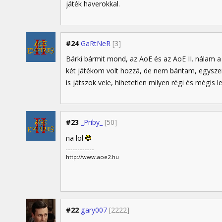
játék haverokkal.
#24
GaRtNeR
[3]
Bárki bármit mond, az AoE és az AoE II. nálam a
két játékom volt hozzá, de nem bántam, egysze
is játszok vele, hihetetlen milyen régi és mégis le
#23
_Priby_
[50]
na lol
http://www.aoe2.hu
#22
gary007
[2222]