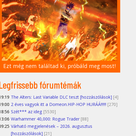
Ezt még nem találtad ki, próbáld meg most!
Legfrissebb fórumtémák
19:19
The Alters: Last Variable DLC teszt [hozzászólások]
[4]
19:00
2 éves vagyok itt a Domeon.HIP-HOP HURÁÁ!!!!!!
[270]
18:56
Szét*** az ideg
[5530]
13:06
Warhammer 40,000: Rogue Trader
[88]
09:25
Várható megjelenések – 2026. augusztus
[hozzászólások]
[21]