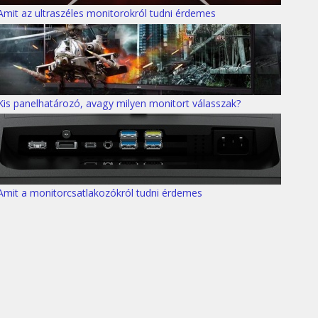
Amit az ultraszéles monitorokról tudni érdemes
Kis panelhatározó, avagy milyen monitort válasszak?
Amit a monitorcsatlakozókról tudni érdemes