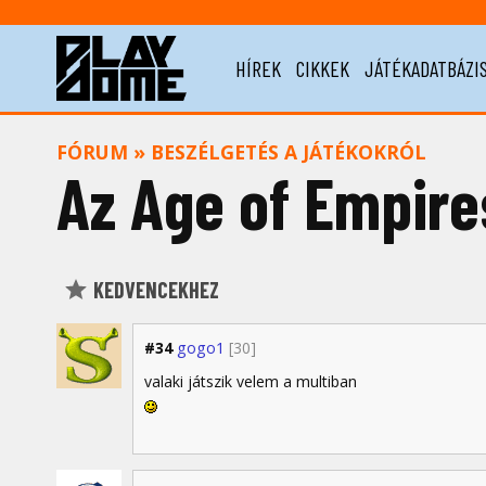
HÍREK
CIKKEK
JÁTÉKADATBÁZI
FÓRUM
»
BESZÉLGETÉS A JÁTÉKOKRÓL
Az Age of Empires
KEDVENCEKHEZ
#34
gogo1
[30]
valaki játszik velem a multiban