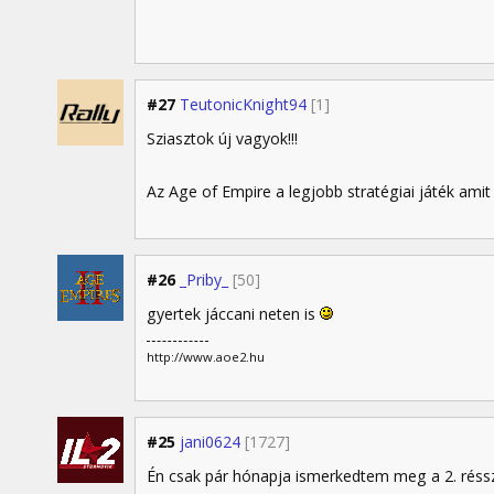
#27
TeutonicKnight94
[1]
Sziasztok új vagyok!!!
Az Age of Empire a legjobb stratégiai játék amit
#26
_Priby_
[50]
gyertek jáccani neten is
http://www.aoe2.hu
#25
jani0624
[1727]
Én csak pár hónapja ismerkedtem meg a 2. rés