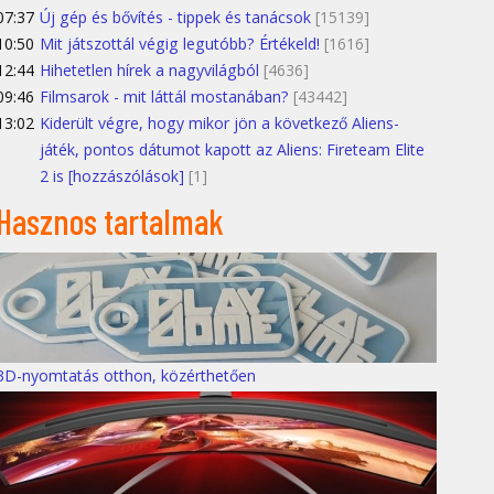
07:37
Új gép és bővítés - tippek és tanácsok
[15139]
10:50
Mit játszottál végig legutóbb? Értékeld!
[1616]
12:44
Hihetetlen hírek a nagyvilágból
[4636]
09:46
Filmsarok - mit láttál mostanában?
[43442]
13:02
Kiderült végre, hogy mikor jön a következő Aliens-
játék, pontos dátumot kapott az Aliens: Fireteam Elite
2 is [hozzászólások]
[1]
Hasznos tartalmak
3D-nyomtatás otthon, közérthetően