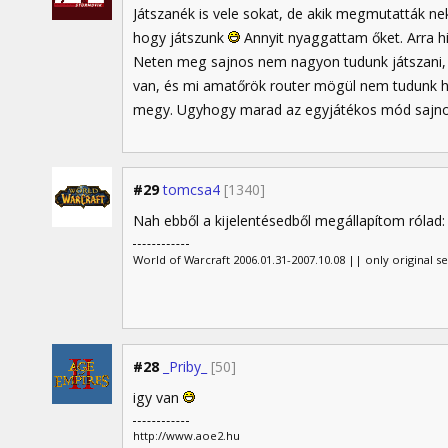
Játszanék is vele sokat, de akik megmutatták ne
hogy játszunk
Annyit nyaggattam őket. Arra h
Neten meg sajnos nem nagyon tudunk játszani,
van, és mi amatőrök router mögül nem tudunk h
megy. Ugyhogy marad az egyjátékos mód sajno
#29
tomcsa4
[1340]
Nah ebből a kijelentésedből megállapítom rólad:
World of Warcraft 2006.01.31-2007.10.08 || only original s
#28
_Priby_
[50]
igy van
http://www.aoe2.hu