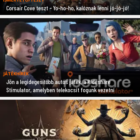
Corsair Cove teszt – Yo-ho-ho, kalóznak lenni jó-jó-jó!
JÁTÉKHÍREK
Jön a legidegesítőbb autós játék, a Rideshare
Stimulator, amelyben telekocsit fogunk vezetni