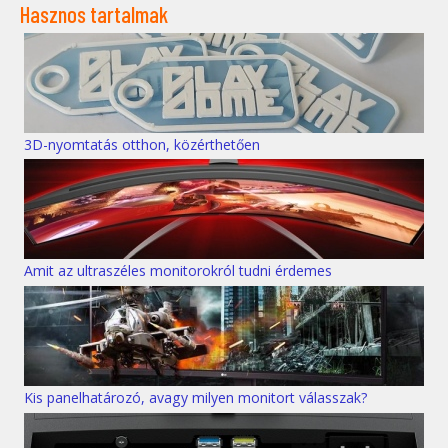
Hasznos tartalmak
3D-nyomtatás otthon, közérthetően
Amit az ultraszéles monitorokról tudni érdemes
Kis panelhatározó, avagy milyen monitort válasszak?