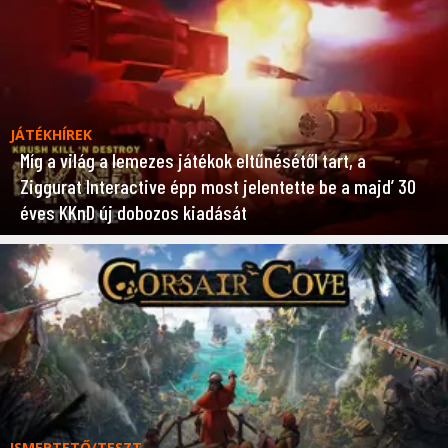
JÁTÉKHÍREK
Míg a világ a lemezes játékok eltűnésétől tart, a
Ziggurat Interactive épp most jelentette be a majd’ 30
éves KKnD új dobozos kiadását
ISMERTETŐ/TESZT