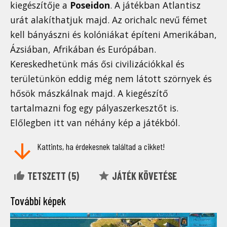
kiegészítője a
Poseidon
. A játékban Atlantisz
urát alakíthatjuk majd. Az orichalc nevű fémet
kell bányászni és kolóniákat építeni Amerikában,
Ázsiában, Afrikában és Európában.
Kereskedhetünk más ősi civilizációkkal és
területünkön eddig még nem látott szörnyek és
hősök mászkálnak majd. A kiegészítő
tartalmazni fog egy pályaszerkesztőt is.
Előlegben itt van néhány kép a játékból.
Kattints, ha érdekesnek találtad a cikket!
TETSZETT (
5
)
JÁTÉK KÖVETÉSE
További képek