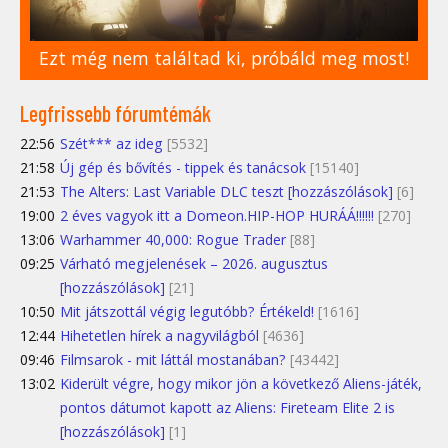
Ezt még nem találtad ki, próbáld meg most!
Legfrissebb fórumtémák
22:56
Szét*** az ideg
[5532]
21:58
Új gép és bővítés - tippek és tanácsok
[15140]
21:53
The Alters: Last Variable DLC teszt [hozzászólások]
[6]
19:00
2 éves vagyok itt a Domeon.HIP-HOP HURÁÁ!!!!!!
[270]
13:06
Warhammer 40,000: Rogue Trader
[88]
09:25
Várható megjelenések – 2026. augusztus
[hozzászólások]
[21]
10:50
Mit játszottál végig legutóbb? Értékeld!
[1616]
12:44
Hihetetlen hírek a nagyvilágból
[4636]
09:46
Filmsarok - mit láttál mostanában?
[43442]
13:02
Kiderült végre, hogy mikor jön a következő Aliens-játék,
pontos dátumot kapott az Aliens: Fireteam Elite 2 is
[hozzászólások]
[1]