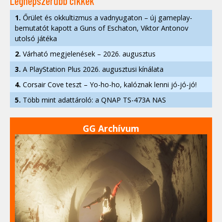
Legnépszerűbb cikkek
1.
Őrület és okkultizmus a vadnyugaton – új gameplay-
bemutatót kapott a Guns of Eschaton, Viktor Antonov
utolsó játéka
2.
Várható megjelenések – 2026. augusztus
3.
A PlayStation Plus 2026. augusztusi kínálata
4.
Corsair Cove teszt – Yo-ho-ho, kalóznak lenni jó-jó-jó!
5.
Több mint adattároló: a QNAP TS-473A NAS
GG Archívum