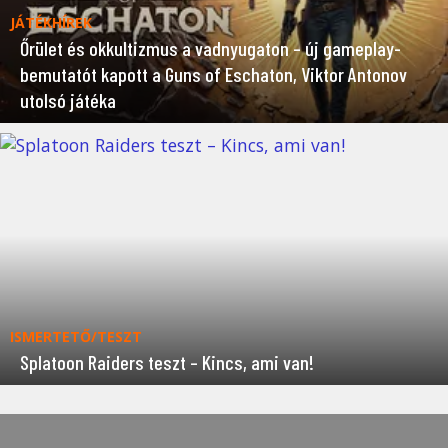
JÁTÉKHÍREK
Őrület és okkultizmus a vadnyugaton – új gameplay-
bemutatót kapott a Guns of Eschaton, Viktor Antonov
utolsó játéka
ISMERTETŐ/TESZT
Splatoon Raiders teszt – Kincs, ami van!