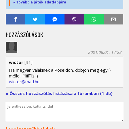
» Tovább a játék adatlapjára
HOZZÁSZÓLÁSOK
2001.08.01. 17:28
wictor
[31]
Ha megvan valakinek a Poseidon, dobjon meg egy í-
méllel. Plíííííííz :)
wictor@mad.hu
» Összes hozzászólás listázása a fórumban (1 db)