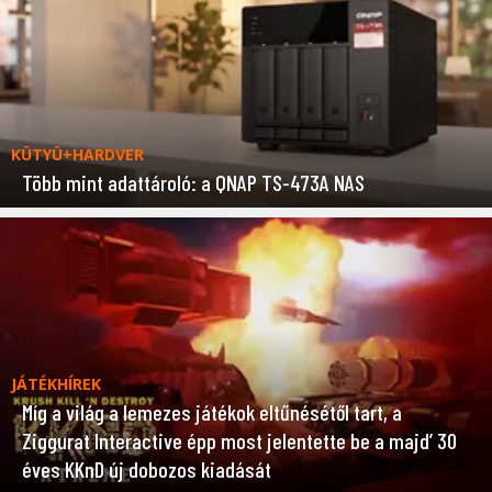
KÜTYÜ+HARDVER
Több mint adattároló: a QNAP TS-473A NAS
JÁTÉKHÍREK
Míg a világ a lemezes játékok eltűnésétől tart, a
Ziggurat Interactive épp most jelentette be a majd’ 30
éves KKnD új dobozos kiadását