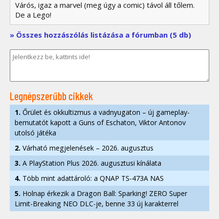
Várós, igaz a marvel (meg úgy a comic) távol áll tőlem.
De a Lego!
» Összes hozzászólás listázása a fórumban (5 db)
Legnépszerűbb cikkek
1.
Őrület és okkultizmus a vadnyugaton – új gameplay-
bemutatót kapott a Guns of Eschaton, Viktor Antonov
utolsó játéka
2.
Várható megjelenések – 2026. augusztus
3.
A PlayStation Plus 2026. augusztusi kínálata
4.
Több mint adattároló: a QNAP TS-473A NAS
5.
Holnap érkezik a Dragon Ball: Sparking! ZERO Super
Limit-Breaking NEO DLC-je, benne 33 új karakterrel