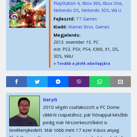
PlayStation 4
Xbox 360
Xbox One
Nintendo DS
Nintendo 3DS
Wii U
Fejlesztő:
TT Games
Kiadó:
Warner Bros. Games
Megjelenés:
2013. november 15.
PC
n/a:
PS3, PSV, PS4, X360, X1, DS,
3DS, WiiU
» Tovább a játék adatlapjára
GeryG
2010 végén csatlakozott a PC Dome
cikkírói csapatához, pár hónappal később
pedig már hírszerkesztőként is
tevékenykedett. Már több mint 17 ezer írásos anyag