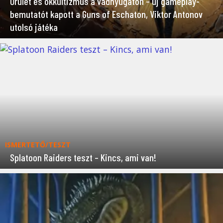
Őrület és okkultizmus a vadnyugaton – új gameplay-
bemutatót kapott a Guns of Eschaton, Viktor Antonov
utolsó játéka
ISMERTETŐ/TESZT
Splatoon Raiders teszt – Kincs, ami van!