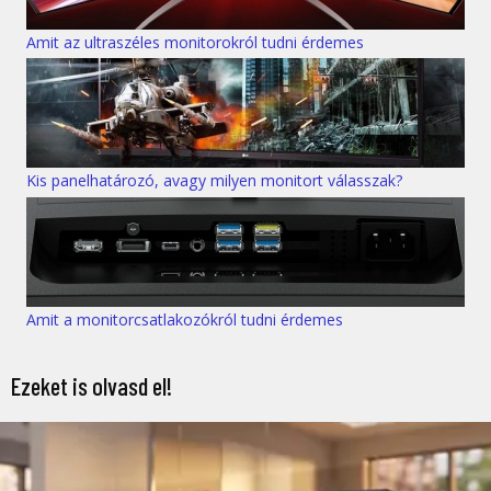
Amit az ultraszéles monitorokról tudni érdemes
Kis panelhatározó, avagy milyen monitort válasszak?
Amit a monitorcsatlakozókról tudni érdemes
Ezeket is olvasd el!