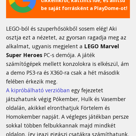
cikkeinkről, kattints ide, és állítsd
be saját forrásként a PlayDome-ot!
LEGO-ból és szuperhősökből sosem elég! Aki
osztja ezt a nézetet, az gyorsan ragadja meg az
alkalmat, ugyanis megjelent a
LEGO Marvel
Super Heroes
PC-s demója. A játék
számítógépek mellett konzolokra is elkészül, ám
a demo PS3-ra és X360-ra csak a hét második
felében érkezik meg.
A kipróbálható verzióban
egy fejezetet
játszhatunk végig Pókember, Hulk és Vasember
oldalán, akikkel elronthatjuk Förtelem és
Homokember napját. A végleges játékban persze
sokkal többen felbukkannak majd mindkét
oldalon, így igazi gigászi csatákra számíthatunk.