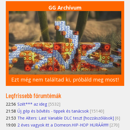
GG Archívum
Ezt még nem találtad ki, próbáld meg most!
Legfrissebb fórumtémák
22:56
Szét*** az ideg
[5532]
21:58
Új gép és bővítés - tippek és tanácsok
[15140]
21:53
The Alters: Last Variable DLC teszt [hozzászólások]
[6]
19:00
2 éves vagyok itt a Domeon.HIP-HOP HURÁÁ!!!!!!
[270]