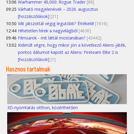
13:06
Warhammer 40,000: Rogue Trader
[88]
09:25
Várható megjelenések – 2026. augusztus
[hozzászólások]
[21]
10:50
Mit játszottál végig legutóbb? Értékeld!
[1616]
12:44
Hihetetlen hírek a nagyvilágból
[4636]
09:46
Filmsarok - mit láttál mostanában?
[43442]
13:02
Kiderült végre, hogy mikor jön a következő Aliens-játék,
pontos dátumot kapott az Aliens: Fireteam Elite 2 is
[hozzászólások]
[1]
Hasznos tartalmak
3D-nyomtatás otthon, közérthetően