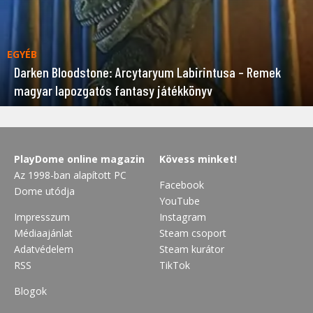
EGYÉB
Darken Bloodstone: Arcytaryum Labirintusa – Remek
magyar lapozgatós fantasy játékkönyv
PlayDome online magazin
Kövess minket!
Az 1998-ban alapított PC
Facebook
Dome utódja
YouTube
Impresszum
Instagram
Médiaajánlat
Steam csoport
Adatvédelem
Steam kurátor
RSS
TikTok
Blogok