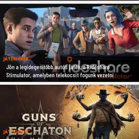
JÁTÉKHÍREK
Jön a legidegesítőbb autós játék, a Rideshare
Stimulator, amelyben telekocsit fogunk vezetni
JÁTÉKHÍREK