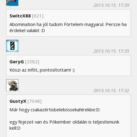
2013.10.15. 17:39
SwitcX88
[621]
Abomination ha jól tudom Förtelem magyarul. Persze ha
érdekel valakit :D
2013.10.15. 17:35
GeryG
[2382]
Köszi az infót, pontosítottam! :)
2013.10.15. 17:32
GustyX
[7048]
Már hogy csakazértisbelekössekahírekbe:D:
egy fejezet van és Pókember oldalán is teljesítenünk
kell:D