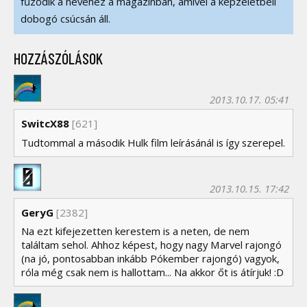
fűződik a nevéhez a magazinban, amivel a képzeletbeli
dobogó csúcsán áll.
HOZZÁSZÓLÁSOK
2013.10.17. 05:41
SwitcX88
[621]
Tudtommal a második Hulk film leírásánál is így szerepel.
2013.10.15. 17:42
GeryG
[2382]
Na ezt kifejezetten kerestem is a neten, de nem
találtam sehol. Ahhoz képest, hogy nagy Marvel rajongó
(na jó, pontosabban inkább Pókember rajongó) vagyok,
róla még csak nem is hallottam... Na akkor őt is átírjuk! :D