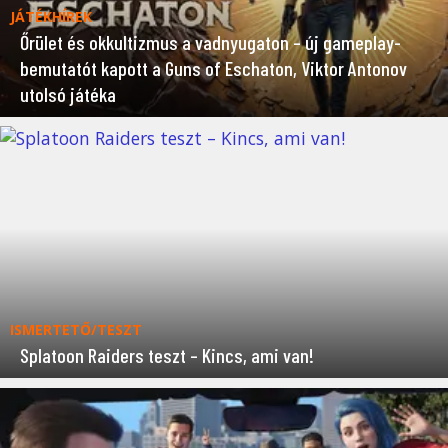
JÁTÉKHÍREK
Őrület és okkultizmus a vadnyugaton – új gameplay-
bemutatót kapott a Guns of Eschaton, Viktor Antonov
utolsó játéka
ISMERTETŐ/TESZT
Splatoon Raiders teszt – Kincs, ami van!