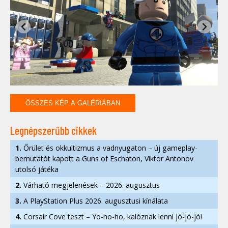
ÖSSZES KÉP A GALÉRIÁBAN
Legnépszerűbb cikkek
1.
Őrület és okkultizmus a vadnyugaton – új gameplay-
bemutatót kapott a Guns of Eschaton, Viktor Antonov
utolsó játéka
2.
Várható megjelenések – 2026. augusztus
3.
A PlayStation Plus 2026. augusztusi kínálata
4.
Corsair Cove teszt – Yo-ho-ho, kalóznak lenni jó-jó-jó!