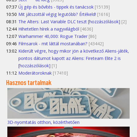
07:37
Új gép és bővítés - tippek és tanácsok
[15139]
10:50
Mit játszottál végig legutóbb? Értékeld!
[1616]
08:31
The Alters: Last Variable DLC teszt [hozzászólások]
[2]
12:44
Hihetetlen hírek a nagyvilágból
[4636]
12:07
Warhammer 40,000: Rogue Trader
[86]
09:46
Filmsarok - mit láttál mostanában?
[43442]
13:02
Kiderült végre, hogy mikor jön a következő Aliens-játék,
pontos dátumot kapott az Aliens: Fireteam Elite 2 is
[hozzászólások]
[1]
11:12
Moderátoroknak
[17410]
Hasznos tartalmak
3D-nyomtatás otthon, közérthetően