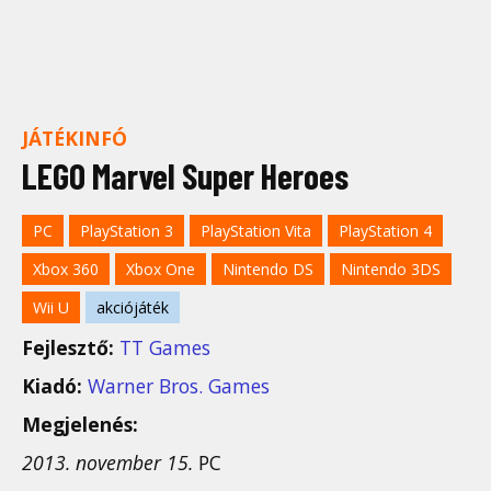
JÁTÉKINFÓ
LEGO Marvel Super Heroes
PC
PlayStation 3
PlayStation Vita
PlayStation 4
Xbox 360
Xbox One
Nintendo DS
Nintendo 3DS
Wii U
akciójáték
Fejlesztő:
TT Games
Kiadó:
Warner Bros. Games
Megjelenés:
2013. november 15.
PC