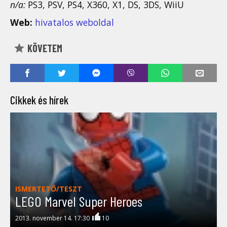
n/a:
PS3, PSV, PS4, X360, X1, DS, 3DS, WiiU
Web:
hivatalos weboldal
KÖVETEM
Cikkek és hírek
ISMERTETŐ/TESZT
LEGO Marvel Super Heroes
2013. november 14. 17:30
10