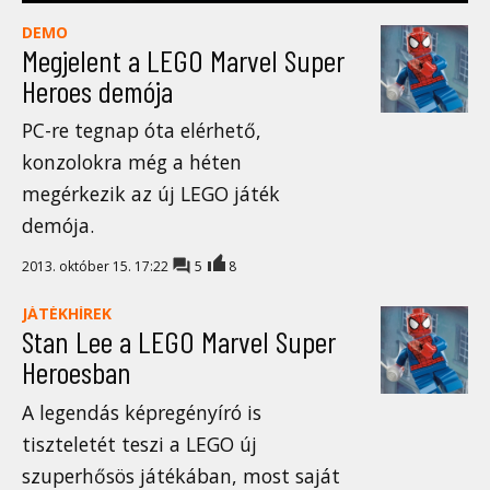
DEMO
Megjelent a LEGO Marvel Super
Heroes demója
PC-re tegnap óta elérhető,
konzolokra még a héten
megérkezik az új LEGO játék
demója.
2013. október 15. 17:22
5
8
JÁTÉKHÍREK
Stan Lee a LEGO Marvel Super
Heroesban
A legendás képregényíró is
tiszteletét teszi a LEGO új
szuperhősös játékában, most saját