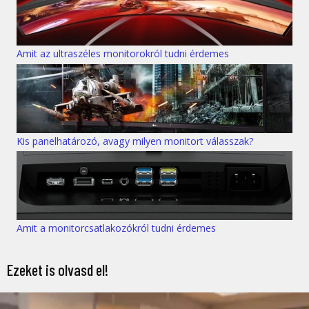
Amit az ultraszéles monitorokról tudni érdemes
Kis panelhatározó, avagy milyen monitort válasszak?
Amit a monitorcsatlakozókról tudni érdemes
Ezeket is olvasd el!