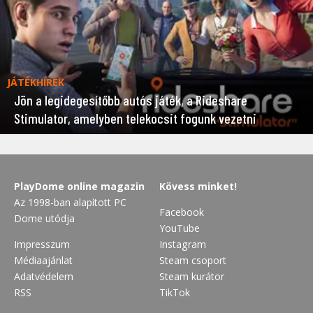
JÁTÉKHÍREK
Jön a legidegesítőbb autós játék, a Rideshare
Stimulator, amelyben telekocsit fogunk vezetni
PlayDome online magazin
Kövess minket!
Az 1998-ban alapított PC
Facebook
Dome utódja
YouTube
Impresszum
Instagram
Médiaajánlat
Steam csoport
Adatvédelem
Steam kurátor
RSS
TikTok