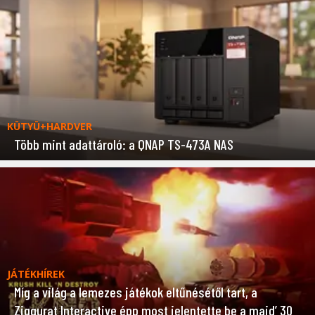
KÜTYÜ+HARDVER
Több mint adattároló: a QNAP TS-473A NAS
JÁTÉKHÍREK
Míg a világ a lemezes játékok eltűnésétől tart, a
Ziggurat Interactive épp most jelentette be a majd’ 30