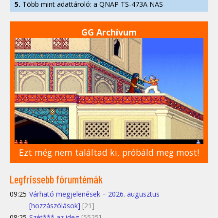
5.
Több mint adattároló: a QNAP TS-473A NAS
GG Archívum
Ezt még nem találtad ki, próbáld meg most!
Legfrissebb fórumtémák
09:25
Várható megjelenések – 2026. augusztus
[hozzászólások]
[21]
08:25
Szét*** az ideg
[5525]