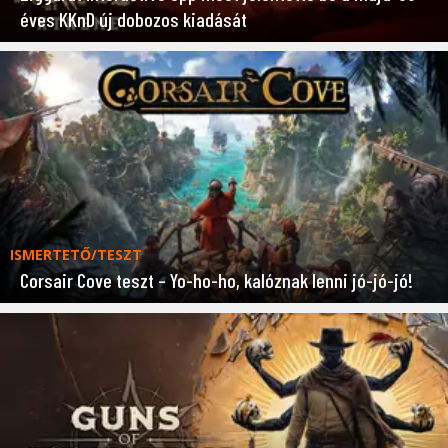
éves KKnD új dobozos kiadását
ISMERTETŐ/TESZT
Corsair Cove teszt – Yo-ho-ho, kalóznak lenni jó-jó-jó!