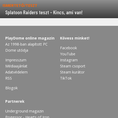
ISMERTETŐ/TESZT
Splatoon Raiders teszt – Kincs, ami van!
PlayDome online magazin
Kövess minket!
Az 1998-ban alapított PC
Facebook
Dome utódja
YouTube
Impresszum
Instagram
Médiaajánlat
Steam csoport
Adatvédelem
Steam kurátor
RSS
TikTok
Blogok
Partnerek
Underground magazin
Pogessor - Hearts of Iron