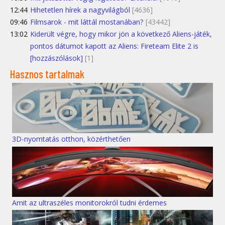
12:44
Hihetetlen hírek a nagyvilágból
[4636]
09:46
Filmsarok - mit láttál mostanában?
[43442]
13:02
Kiderült végre, hogy mikor jön a következő Aliens-játék,
pontos dátumot kapott az Aliens: Fireteam Elite 2 is
[hozzászólások]
[1]
Hasznos tartalmak
3D-nyomtatás otthon, közérthetően
Amit az ultraszéles monitorokról tudni érdemes