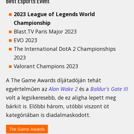
Best Esports Event
2023 League of Legends World
Championship
Blast.TV Paris Major 2023
EVO 2023
The International DotA 2 Championships
2023
Valorant Champions 2023
A The Game Awards díjátadóján tehát
egyértelműen az
Alan Wake 2
és a
Baldur's Gate III
volt a legsikeresebb, de ez aligha lepett meg
bárkit is. Előbbi három, utóbbi viszont öt
kategóriában is diadalmaskodott.
The Game Awards