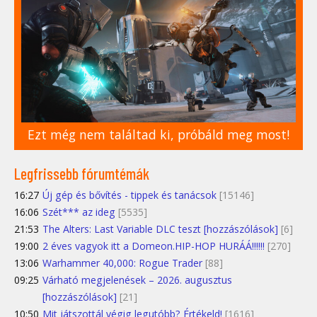
Ezt még nem találtad ki, próbáld meg most!
Legfrissebb fórumtémák
16:27
Új gép és bővítés - tippek és tanácsok
[15146]
16:06
Szét*** az ideg
[5535]
21:53
The Alters: Last Variable DLC teszt [hozzászólások]
[6]
19:00
2 éves vagyok itt a Domeon.HIP-HOP HURÁÁ!!!!!!
[270]
13:06
Warhammer 40,000: Rogue Trader
[88]
09:25
Várható megjelenések – 2026. augusztus
[hozzászólások]
[21]
10:50
Mit játszottál végig legutóbb? Értékeld!
[1616]