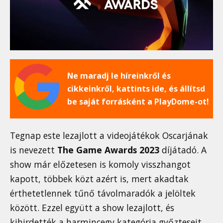
Ne maradj le híreinkről és
cikkeinkről, kattints ide, és állítsd
be saját forrásként a PlayDome-ot!
Tegnap este lezajlott a videojátékok Oscarjának
is nevezett
The Game Awards 2023
díjátadó. A
show már előzetesen is komoly visszhangot
kapott, többek közt azért is, mert akadtak
érthetetlennek tűnő távolmaradók a jelöltek
között. Ezzel együtt a show lezajlott, és
kihirdették a harmincegy kategória győzteseit.