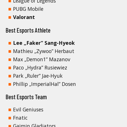
League of Legends
PUBG Mobile
Valorant
Best Esports Athlete
Lee „Faker” Sang-Hyeok
Mathieu „Zywoo” Herbaut
Max „Demon1” Mazanov
Paco „Hydra” Rusiewiez
Park „Ruler” Jae-Hyuk
Phillip „ImperialHal” Dosen
Best Esports Team
Evil Geniuses
Fnatic
Gaimin Gladiators