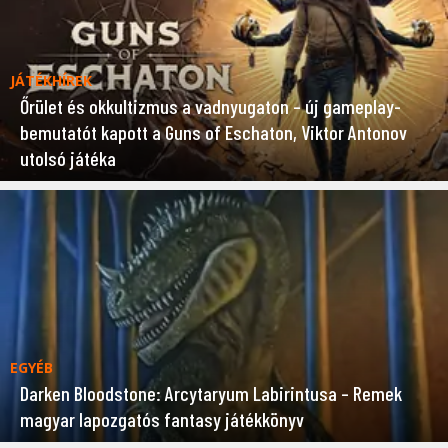
JÁTÉKHÍREK
Őrület és okkultizmus a vadnyugaton – új gameplay-
bemutatót kapott a Guns of Eschaton, Viktor Antonov
utolsó játéka
EGYÉB
Darken Bloodstone: Arcytaryum Labirintusa – Remek
magyar lapozgatós fantasy játékkönyv