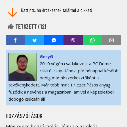
Kattints, ha érdekesnek találtad a cikket!
TETSZETT (
12
)
GeryG
2010 végén csatlakozott a PC Dome
cikkírói csapatához, pár hónappal később
pedig már hírszerkesztőként is
tevékenykedett. Már több mint 17 ezer írásos anyag
fűződik a nevéhez a magazinban, amivel a képzeletbeli
dobogó csúcsán áll.
HOZZÁSZÓLÁSOK
Még nincs hozzászólás, légy Te az első!