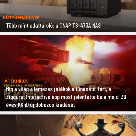
KÜTYÜ+HARDVER
Több mint adattároló: a QNAP TS-473A NAS
JÁTÉKHÍREK
Míg a világ a lemezes játékok eltűnésétől tart, a
Ziggurat Interactive épp most jelentette be a majd’ 30
éves KKnD új dobozos kiadását