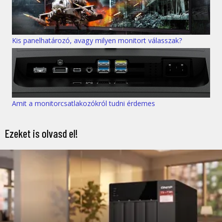
Kis panelhatározó, avagy milyen monitort válasszak?
Amit a monitorcsatlakozókról tudni érdemes
Ezeket is olvasd el!