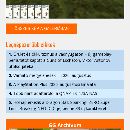
ÖSSZES KÉP A GALÉRIÁBAN
Legnépszerűbb cikkek
1.
Őrület és okkultizmus a vadnyugaton – új gameplay-
bemutatót kapott a Guns of Eschaton, Viktor Antonov
utolsó játéka
2.
Várható megjelenések – 2026. augusztus
3.
A PlayStation Plus 2026. augusztusi kínálata
4.
Több mint adattároló: a QNAP TS-473A NAS
5.
Holnap érkezik a Dragon Ball: Sparking! ZERO Super
Limit-Breaking NEO DLC-je, benne 33 új karakterrel
GG Archívum