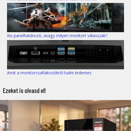
Kis panelhatározó, avagy milyen monitort válasszak?
Amit a monitorcsatlakozókról tudni érdemes
Ezeket is olvasd el!