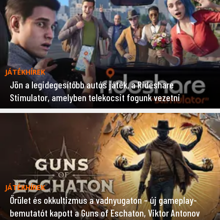
JÁTÉKHÍREK
Jön a legidegesítőbb autós játék, a Rideshare
Stimulator, amelyben telekocsit fogunk vezetni
JÁTÉKHÍREK
Őrület és okkultizmus a vadnyugaton – új gameplay-
bemutatót kapott a Guns of Eschaton, Viktor Antonov