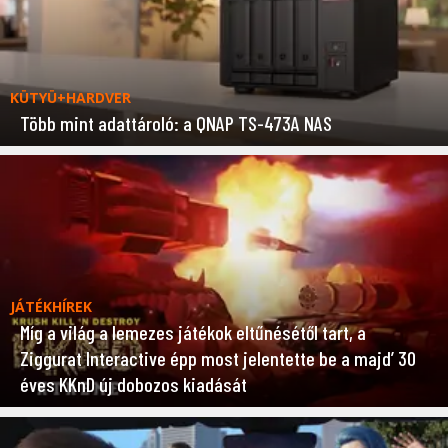
KÜTYÜ+HARDVER
Több mint adattároló: a QNAP TS-473A NAS
JÁTÉKHÍREK
Míg a világ a lemezes játékok eltűnésétől tart, a
Ziggurat Interactive épp most jelentette be a majd’ 30
éves KKnD új dobozos kiadását