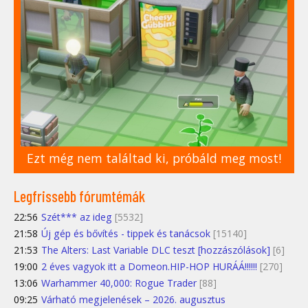
Ezt még nem találtad ki, próbáld meg most!
Legfrissebb fórumtémák
22:56
Szét*** az ideg
[5532]
21:58
Új gép és bővítés - tippek és tanácsok
[15140]
21:53
The Alters: Last Variable DLC teszt [hozzászólások]
[6]
19:00
2 éves vagyok itt a Domeon.HIP-HOP HURÁÁ!!!!!!
[270]
13:06
Warhammer 40,000: Rogue Trader
[88]
09:25
Várható megjelenések – 2026. augusztus