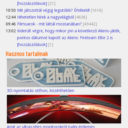
[hozzászólások]
[21]
10:50
Mit játszottál végig legutóbb? Értékeld!
[1616]
12:44
Hihetetlen hírek a nagyvilágból
[4636]
09:46
Filmsarok - mit láttál mostanában?
[43442]
13:02
Kiderült végre, hogy mikor jön a következő Aliens-játék,
pontos dátumot kapott az Aliens: Fireteam Elite 2 is
[hozzászólások]
[1]
Hasznos tartalmak
3D-nyomtatás otthon, közérthetően
Amit az ultraszéles monitorokról tudni érdemes