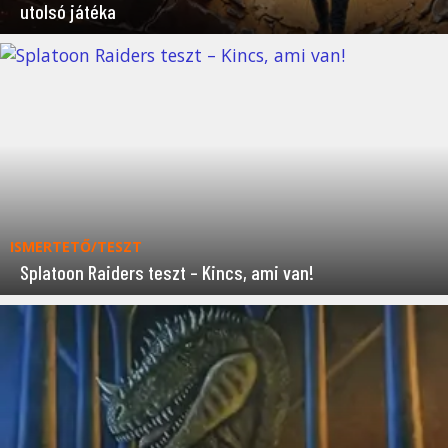
utolsó játéka
ISMERTETŐ/TESZT
Splatoon Raiders teszt – Kincs, ami van!