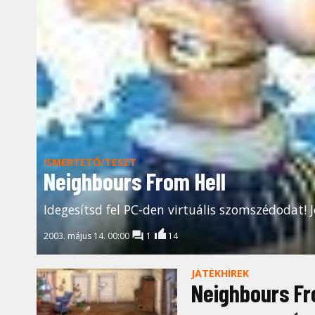
ISMERTETŐ/TESZT
Neighbours From Hell
Idegesítsd fel PC-den virtuális szomszédodat! 
2003. május 14. 00:00
1
14
JÁTÉKHÍREK
Neighbours Fr