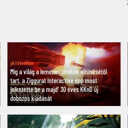
JÁTÉKHÍREK
Míg a világ a lemezes játékok eltűnésétől
tart, a Ziggurat Interactive épp most
jelentette be a majd’ 30 éves KKnD új
dobozos kiadását