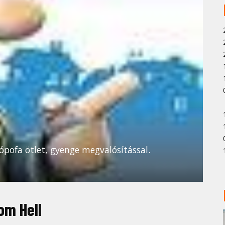
Jópofa ötlet, gyenge megvalósítással.
om Hell