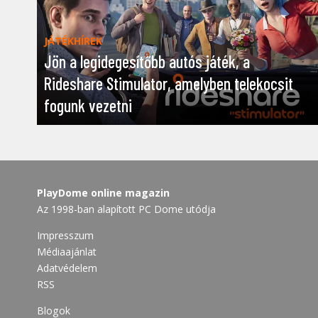
JÁTÉKHÍREK
Jön a legidegesítőbb autós játék, a
Rideshare Stimulator, amelyben telekocsit
fogunk vezetni
PlayDome online magazin
Az 1998-ban alapított PC Dome utódja
Impresszum
Médiaajánlat
Adatvédelem
RSS
Blogok