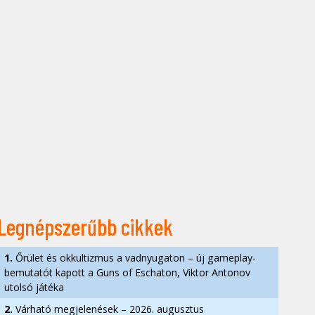
Legnépszerűbb cikkek
1.
Őrület és okkultizmus a vadnyugaton – új gameplay-
bemutatót kapott a Guns of Eschaton, Viktor Antonov
utolsó játéka
2.
Várható megjelenések – 2026. augusztus