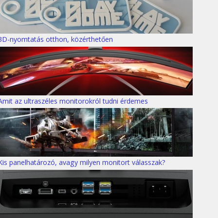
3D-nyomtatás otthon, közérthetően
Amit az ultraszéles monitorokról tudni érdemes
Kis panelhatározó, avagy milyen monitort válasszak?