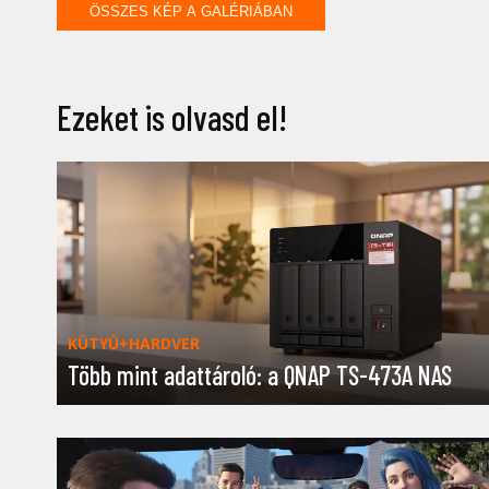
ÖSSZES KÉP A GALÉRIÁBAN
Ezeket is olvasd el!
KÜTYÜ+HARDVER
Több mint adattároló: a QNAP TS-473A NAS