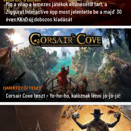
Míg a világ a lemezes játékok eltűnésétől tart, a
Ziggurat Interactive épp most jelentette be a majd’ 30
éves KKnD új dobozos kiadását
ISMERTETŐ/TESZT
Corsair Cove teszt – Yo-ho-ho, kalóznak lenni jó-jó-jó!