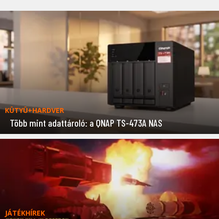
KÜTYÜ+HARDVER
Több mint adattároló: a QNAP TS-473A NAS
JÁTÉKHÍREK