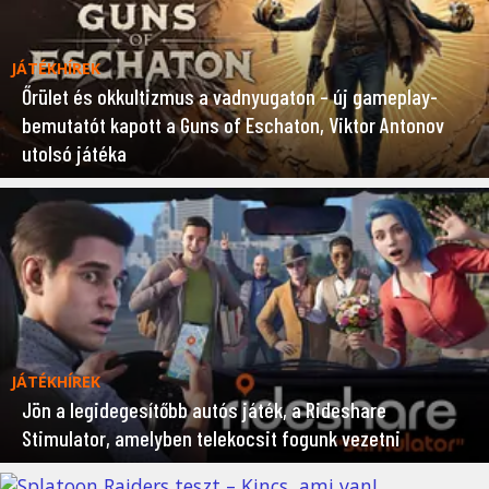
JÁTÉKHÍREK
Őrület és okkultizmus a vadnyugaton – új gameplay-
bemutatót kapott a Guns of Eschaton, Viktor Antonov
utolsó játéka
JÁTÉKHÍREK
Jön a legidegesítőbb autós játék, a Rideshare
Stimulator, amelyben telekocsit fogunk vezetni