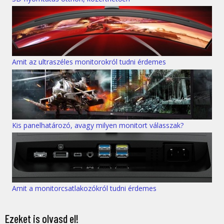
Amit az ultraszéles monitorokról tudni érdemes
Kis panelhatározó, avagy milyen monitort válasszak?
Amit a monitorcsatlakozókról tudni érdemes
Ezeket is olvasd el!