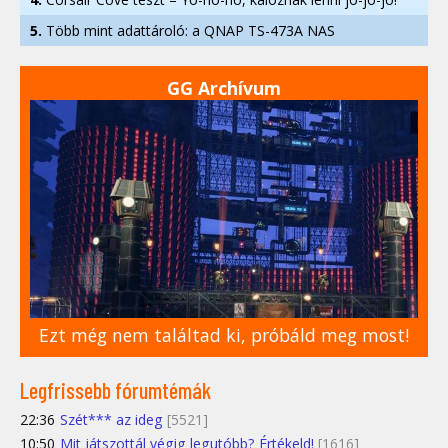
5.
Több mint adattároló: a QNAP TS-473A NAS
GG Archívum
Ezt még nem találtad ki, próbáld meg most!
Legfrissebb fórumtémák
22:36
Szét*** az ideg
[5521]
10:50
Mit játszottál végig legutóbb? Értékeld!
[1616]