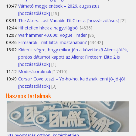
10:47
Várható megjelenések – 2026. augusztus
[hozzászólások]
[19]
08:31
The Alters: Last Variable DLC teszt [hozzászólások]
[2]
12:44
Hihetetlen hírek a nagyvilágból
[4636]
12:07
Warhammer 40,000: Rogue Trader
[86]
09:46
Filmsarok - mit láttál mostanában?
[43442]
13:02
Kiderült végre, hogy mikor jön a következő Aliens-játék,
pontos dátumot kapott az Aliens: Fireteam Elite 2 is
[hozzászólások]
[1]
11:12
Moderátoroknak
[17410]
10:49
Corsair Cove teszt – Yo-ho-ho, kalóznak lenni jó-jó-jó!
[hozzászólások]
[3]
Hasznos tartalmak
3D-nyomtatás otthon, közérthetően