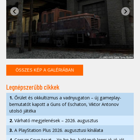
ÖSSZES KÉP A GALÉRIÁBAN
Legnépszerűbb cikkek
1.
Őrület és okkultizmus a vadnyugaton – új gameplay-
bemutatót kapott a Guns of Eschaton, Viktor Antonov
utolsó játéka
2.
Várható megjelenések – 2026. augusztus
3.
A PlayStation Plus 2026. augusztusi kínálata
4.
Corsair Cove teszt – Yo-ho-ho, kalóznak lenni jó-jó-jó!