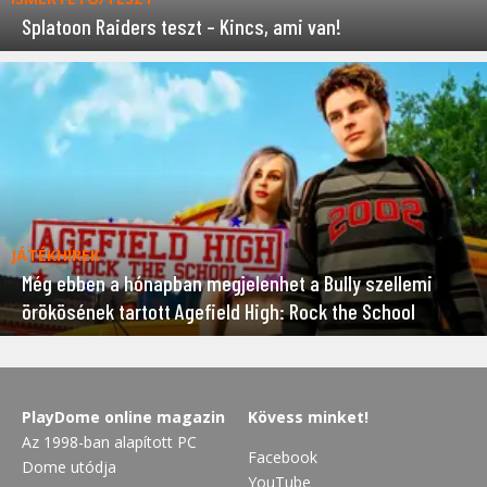
Splatoon Raiders teszt – Kincs, ami van!
JÁTÉKHÍREK
Még ebben a hónapban megjelenhet a Bully szellemi
örökösének tartott Agefield High: Rock the School
PlayDome online magazin
Kövess minket!
Az 1998-ban alapított PC
Facebook
Dome utódja
YouTube