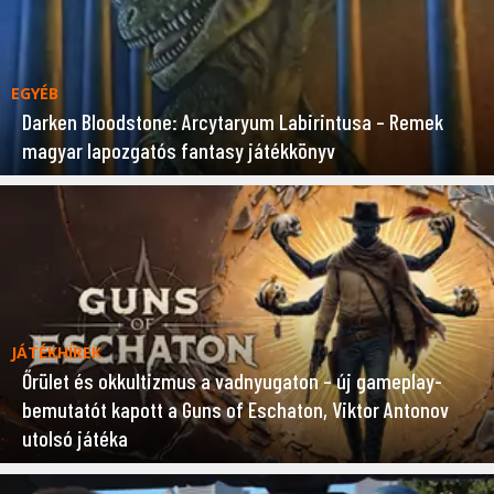
EGYÉB
Darken Bloodstone: Arcytaryum Labirintusa – Remek
magyar lapozgatós fantasy játékkönyv
JÁTÉKHÍREK
Őrület és okkultizmus a vadnyugaton – új gameplay-
bemutatót kapott a Guns of Eschaton, Viktor Antonov
utolsó játéka