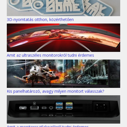
3D-nyomtatás otthon, közérthetően
Amit az ultraszéles monitorokról tudni érdemes
Kis panelhatározó, avagy milyen monitort válasszak?
Amit a monitorcsatlakozókról tudni érdemes