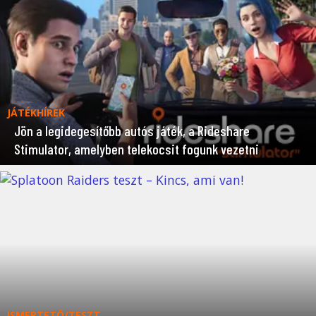
JÁTÉKHÍREK
Jön a legidegesítőbb autós játék, a Rideshare
Stimulator, amelyben telekocsit fogunk vezetni
ISMERTETŐ/TESZT