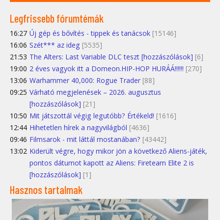
Legfrissebb fórumtémák
16:27
Új gép és bővítés - tippek és tanácsok
[15146]
16:06
Szét*** az ideg
[5535]
21:53
The Alters: Last Variable DLC teszt [hozzászólások]
[6]
19:00
2 éves vagyok itt a Domeon.HIP-HOP HURÁÁ!!!!!!
[270]
13:06
Warhammer 40,000: Rogue Trader
[88]
09:25
Várható megjelenések – 2026. augusztus
[hozzászólások]
[21]
10:50
Mit játszottál végig legutóbb? Értékeld!
[1616]
12:44
Hihetetlen hírek a nagyvilágból
[4636]
09:46
Filmsarok - mit láttál mostanában?
[43442]
13:02
Kiderült végre, hogy mikor jön a következő Aliens-játék,
pontos dátumot kapott az Aliens: Fireteam Elite 2 is
[hozzászólások]
[1]
Hasznos tartalmak