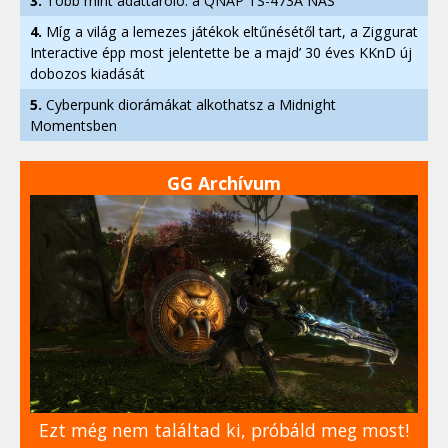
3.
Több mint adattároló: a QNAP TS-473A NAS
4.
Míg a világ a lemezes játékok eltűnésétől tart, a Ziggurat
Interactive épp most jelentette be a majd’ 30 éves KKnD új
dobozos kiadását
5.
Cyberpunk diorámákat alkothatsz a Midnight
Momentsben
GG Archívum
Ezt még nem találtad ki, próbáld meg most!