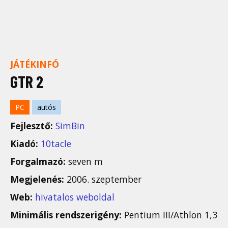
JÁTÉKINFÓ
GTR 2
PC
autós
Fejlesztő:
SimBin
Kiadó:
10tacle
Forgalmazó:
seven m
Megjelenés:
2006. szeptember
Web:
hivatalos weboldal
Minimális rendszerigény:
Pentium III/Athlon 1,3