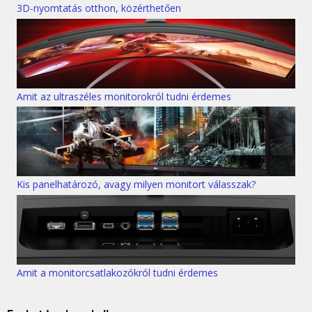
3D-nyomtatás otthon, közérthetően
Amit az ultraszéles monitorokról tudni érdemes
Kis panelhatározó, avagy milyen monitort válasszak?
Amit a monitorcsatlakozókról tudni érdemes