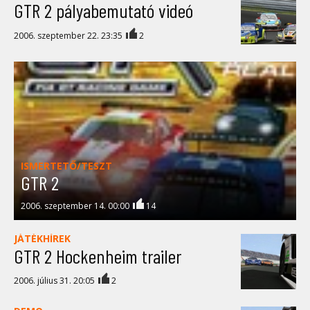
GTR 2 pályabemutató videó
2006. szeptember 22. 23:35
2
ISMERTETŐ/TESZT
GTR 2
2006. szeptember 14. 00:00
14
JÁTÉKHÍREK
GTR 2 Hockenheim trailer
2006. július 31. 20:05
2