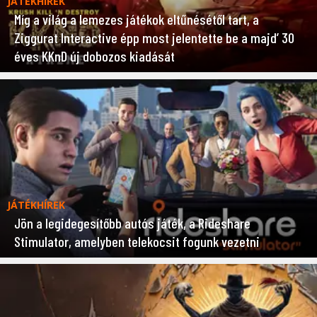
JÁTÉKHÍREK
Míg a világ a lemezes játékok eltűnésétől tart, a
Ziggurat Interactive épp most jelentette be a majd’ 30
éves KKnD új dobozos kiadását
JÁTÉKHÍREK
Jön a legidegesítőbb autós játék, a Rideshare
Stimulator, amelyben telekocsit fogunk vezetni