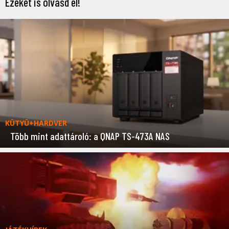
Ezeket is olvasd el!
KÜTYÜ+HARDVER
Több mint adattároló: a QNAP TS-473A NAS