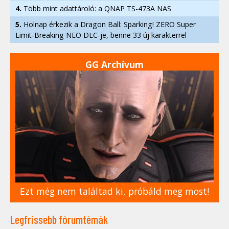
4.
Több mint adattároló: a QNAP TS-473A NAS
5.
Holnap érkezik a Dragon Ball: Sparking! ZERO Super
Limit-Breaking NEO DLC-je, benne 33 új karakterrel
GG Archívum
Ezt még nem találtad ki, próbáld meg most!
Legfrissebb fórumtémák