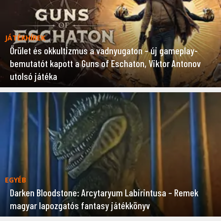
JÁTÉKHÍREK
Őrület és okkultizmus a vadnyugaton – új gameplay-
bemutatót kapott a Guns of Eschaton, Viktor Antonov
utolsó játéka
EGYÉB
Darken Bloodstone: Arcytaryum Labirintusa – Remek
magyar lapozgatós fantasy játékkönyv