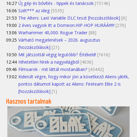
16:27
Új gép és bővítés - tippek és tanácsok
[15146]
16:06
Szét*** az ideg
[5535]
21:53
The Alters: Last Variable DLC teszt [hozzászólások]
[6]
19:00
2 éves vagyok itt a Domeon.HIP-HOP HURÁÁ!!!!!!
[270]
13:06
Warhammer 40,000: Rogue Trader
[88]
09:25
Várható megjelenések – 2026. augusztus
[hozzászólások]
[21]
10:50
Mit játszottál végig legutóbb? Értékeld!
[1616]
12:44
Hihetetlen hírek a nagyvilágból
[4636]
09:46
Filmsarok - mit láttál mostanában?
[43442]
13:02
Kiderült végre, hogy mikor jön a következő Aliens-játék,
pontos dátumot kapott az Aliens: Fireteam Elite 2 is
[hozzászólások]
[1]
Hasznos tartalmak