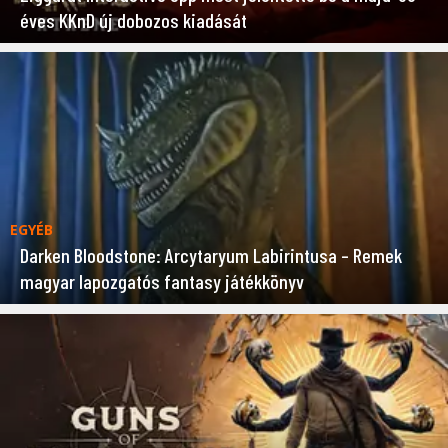
éves KKnD új dobozos kiadását
EGYÉB
Darken Bloodstone: Arcytaryum Labirintusa – Remek
magyar lapozgatós fantasy játékkönyv