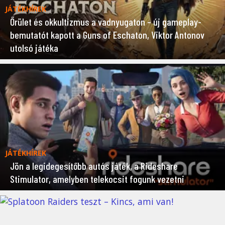
JÁTÉKHÍREK
Őrület és okkultizmus a vadnyugaton – új gameplay-
bemutatót kapott a Guns of Eschaton, Viktor Antonov
utolsó játéka
JÁTÉKHÍREK
Jön a legidegesítőbb autós játék, a Rideshare
Stimulator, amelyben telekocsit fogunk vezetni