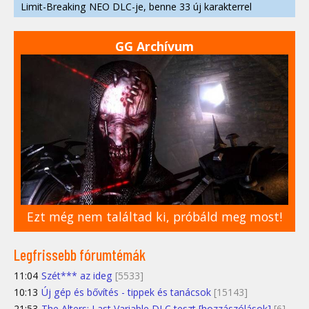
Limit-Breaking NEO DLC-je, benne 33 új karakterrel
GG Archívum
Ezt még nem találtad ki, próbáld meg most!
Legfrissebb fórumtémák
11:04
Szét*** az ideg
[5533]
10:13
Új gép és bővítés - tippek és tanácsok
[15143]
21:53
The Alters: Last Variable DLC teszt [hozzászólások]
[6]