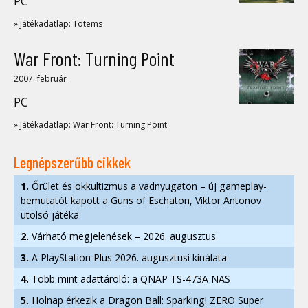
PC
» Játékadatlap: Totems
War Front: Turning Point
2007. február
PC
» Játékadatlap: War Front: Turning Point
Legnépszerűbb cikkek
1.
Őrület és okkultizmus a vadnyugaton – új gameplay-
bemutatót kapott a Guns of Eschaton, Viktor Antonov
utolsó játéka
2.
Várható megjelenések – 2026. augusztus
3.
A PlayStation Plus 2026. augusztusi kínálata
4.
Több mint adattároló: a QNAP TS-473A NAS
5.
Holnap érkezik a Dragon Ball: Sparking! ZERO Super