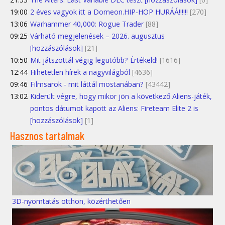
19:00
2 éves vagyok itt a Domeon.HIP-HOP HURÁÁ!!!!!!
[270]
13:06
Warhammer 40,000: Rogue Trader
[88]
09:25
Várható megjelenések – 2026. augusztus
[hozzászólások]
[21]
10:50
Mit játszottál végig legutóbb? Értékeld!
[1616]
12:44
Hihetetlen hírek a nagyvilágból
[4636]
09:46
Filmsarok - mit láttál mostanában?
[43442]
13:02
Kiderült végre, hogy mikor jön a következő Aliens-játék,
pontos dátumot kapott az Aliens: Fireteam Elite 2 is
[hozzászólások]
[1]
Hasznos tartalmak
3D-nyomtatás otthon, közérthetően