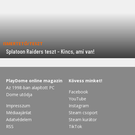
ISMERTETŐ/TESZT
Splatoon Raiders teszt – Kincs, ami van!
PlayDome online magazin
Kövess minket!
Az 1998-ban alapított PC
Facebook
Dome utódja
YouTube
Impresszum
Instagram
Médiaajánlat
Steam csoport
Adatvédelem
Steam kurátor
RSS
TikTok