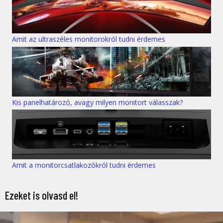
Amit az ultraszéles monitorokról tudni érdemes
Kis panelhatározó, avagy milyen monitort válasszak?
Amit a monitorcsatlakozókról tudni érdemes
Ezeket is olvasd el!