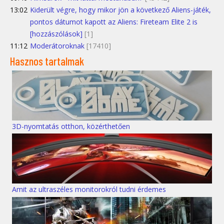
13:02
Kiderült végre, hogy mikor jön a következő Aliens-játék,
pontos dátumot kapott az Aliens: Fireteam Elite 2 is
[hozzászólások]
[1]
11:12
Moderátoroknak
[17410]
Hasznos tartalmak
3D-nyomtatás otthon, közérthetően
Amit az ultraszéles monitorokról tudni érdemes