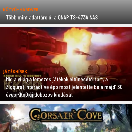
KÜTYÜ+HARDVER
Több mint adattároló: a QNAP TS-473A NAS
JÁTÉKHÍREK
Míg a világ a lemezes játékok eltűnésétől tart, a
Ziggurat Interactive épp most jelentette be a majd’ 30
éves KKnD új dobozos kiadását