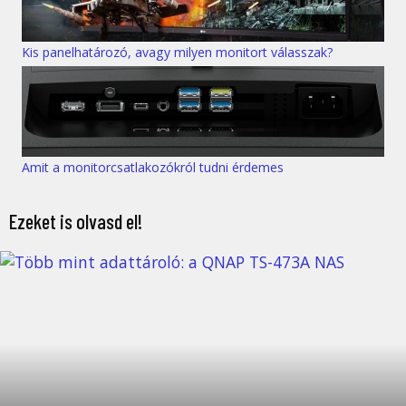
Kis panelhatározó, avagy milyen monitort válasszak?
Amit a monitorcsatlakozókról tudni érdemes
Ezeket is olvasd el!