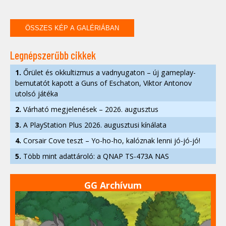
ÖSSZES KÉP A GALÉRIÁBAN
Legnépszerűbb cikkek
1.
Őrület és okkultizmus a vadnyugaton – új gameplay-
bemutatót kapott a Guns of Eschaton, Viktor Antonov
utolsó játéka
2.
Várható megjelenések – 2026. augusztus
3.
A PlayStation Plus 2026. augusztusi kínálata
4.
Corsair Cove teszt – Yo-ho-ho, kalóznak lenni jó-jó-jó!
5.
Több mint adattároló: a QNAP TS-473A NAS
GG Archívum