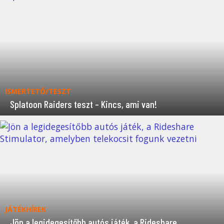
ISMERTETŐ/TESZT
Splatoon Raiders teszt – Kincs, ami van!
JÁTÉKHÍREK
Jön a legidegesítőbb autós játék, a Rideshare