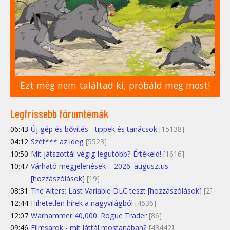
Ezt még nem találtad ki, próbáld meg most!
Legfrissebb fórumtémák
06:43
Új gép és bővítés - tippek és tanácsok
[15138]
04:12
Szét*** az ideg
[5523]
10:50
Mit játszottál végig legutóbb? Értékeld!
[1616]
10:47
Várható megjelenések – 2026. augusztus
[hozzászólások]
[19]
08:31
The Alters: Last Variable DLC teszt [hozzászólások]
[2]
12:44
Hihetetlen hírek a nagyvilágból
[4636]
12:07
Warhammer 40,000: Rogue Trader
[86]
09:46
Filmsarok - mit láttál mostanában?
[43442]