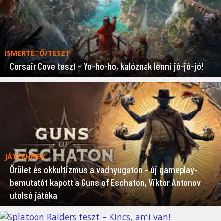
ISMERTETŐ/TESZT
Corsair Cove teszt – Yo-ho-ho, kalóznak lenni jó-jó-jó!
JÁTÉKHÍREK
Őrület és okkultizmus a vadnyugaton – új gameplay-
bemutatót kapott a Guns of Eschaton, Viktor Antonov
utolsó játéka