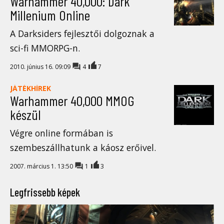
Warhammer 40,000: Dark
Millenium Online
A Darksiders fejlesztői dolgoznak a
sci-fi MMORPG-n.
2010. június 16. 09:09
4
7
JÁTÉKHÍREK
Warhammer 40,000 MMOG
készül
Végre online formában is
szembeszállhatunk a káosz erőivel.
2007. március 1. 13:50
1
3
Legfrissebb képek