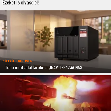
Ezeket is olvasd el!
KÜTYÜ+HARDVER
Több mint adattároló: a QNAP TS-473A NAS