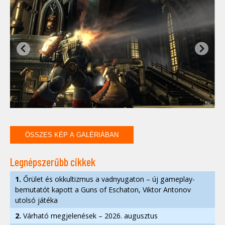
ÖSSZES KÉP A GALÉRIÁBAN
Legnépszerűbb cikkek
1.
Őrület és okkultizmus a vadnyugaton – új gameplay-
bemutatót kapott a Guns of Eschaton, Viktor Antonov
utolsó játéka
2.
Várható megjelenések – 2026. augusztus