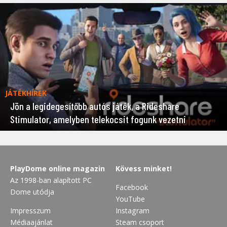
JÁTÉKHÍREK
Jön a legidegesítőbb autós játék, a Rideshare
Stimulator, amelyben telekocsit fogunk vezetni
PlayDome online magazin
Kövess minket!
Az 1998-ban alapított PC
Facebook
Dome utódja
YouTube
Impresszum
Instagram
Médiaajánlat
Steam csoport