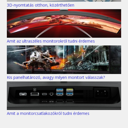
3D-nyomtatás otthon, közérthetően
Amit az ultraszéles monitorokról tudni érdemes
Kis panelhatározó, avagy milyen monitort válasszak?
Amit a monitorcsatlakozókról tudni érdemes