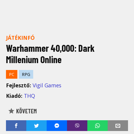
JÁTÉKINFÓ
Warhammer 40,000: Dark
Millenium Online
PC
RPG
Fejlesztő:
Vigil Games
Kiadó:
THQ
KÖVETEM