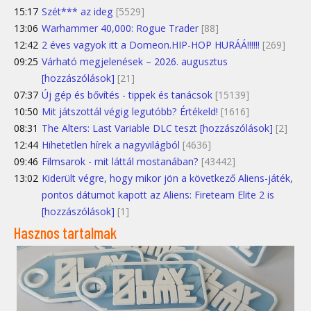
15:17
Szét*** az ideg
[5529]
13:06
Warhammer 40,000: Rogue Trader
[88]
12:42
2 éves vagyok itt a Domeon.HIP-HOP HURÁÁ!!!!!!
[269]
09:25
Várható megjelenések – 2026. augusztus
[hozzászólások]
[21]
07:37
Új gép és bővítés - tippek és tanácsok
[15139]
10:50
Mit játszottál végig legutóbb? Értékeld!
[1616]
08:31
The Alters: Last Variable DLC teszt [hozzászólások]
[2]
12:44
Hihetetlen hírek a nagyvilágból
[4636]
09:46
Filmsarok - mit láttál mostanában?
[43442]
13:02
Kiderült végre, hogy mikor jön a következő Aliens-játék,
pontos dátumot kapott az Aliens: Fireteam Elite 2 is
[hozzászólások]
[1]
Hasznos tartalmak