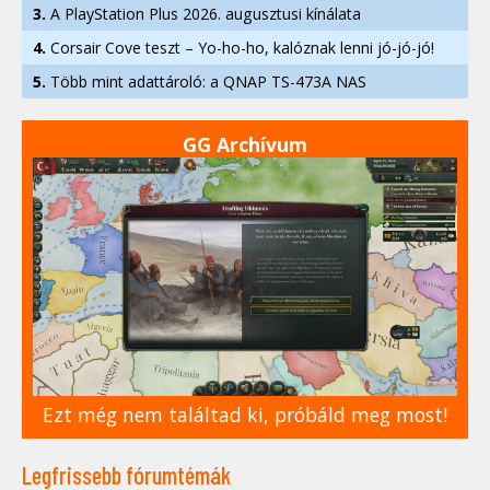
3.
A PlayStation Plus 2026. augusztusi kínálata
4.
Corsair Cove teszt – Yo-ho-ho, kalóznak lenni jó-jó-jó!
5.
Több mint adattároló: a QNAP TS-473A NAS
GG Archívum
Ezt még nem találtad ki, próbáld meg most!
Legfrissebb fórumtémák