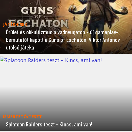
JÁTÉKHÍREK
Őrület és okkultizmus a vadnyugaton – új gameplay-
bemutatót kapott a Guns of Eschaton, Viktor Antonov
utolsó játéka
ISMERTETŐ/TESZT
Splatoon Raiders teszt – Kincs, ami van!