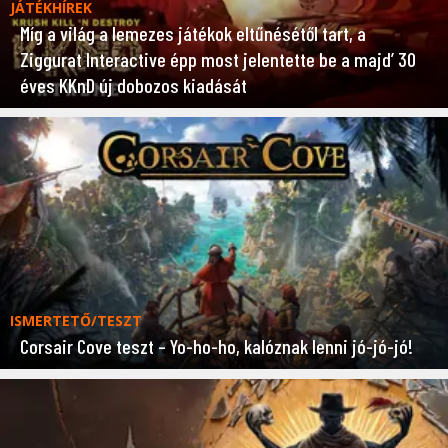
JÁTÉKHÍREK
Míg a világ a lemezes játékok eltűnésétől tart, a
Ziggurat Interactive épp most jelentette be a majd’ 30
éves KKnD új dobozos kiadását
ISMERTETŐ/TESZT
Corsair Cove teszt – Yo-ho-ho, kalóznak lenni jó-jó-jó!