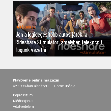
JÁTÉKHÍREK
Jön a legidegesítőbb autós játék, a
Rideshare Stimulator, amelyben telekocsit
fogunk vezetni
PlayDome online magazin
Az 1998-ban alapított PC Dome utódja
Impresszum
Médiaajánlat
Adatvédelem