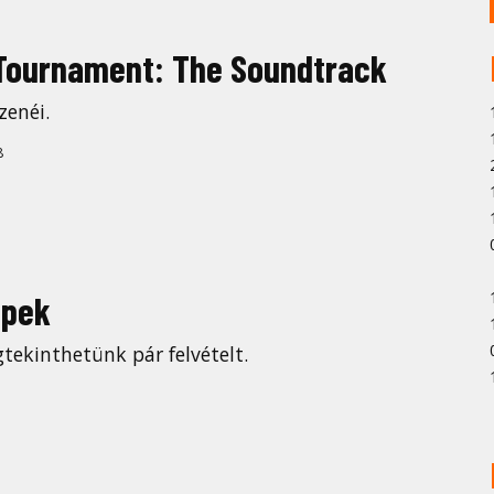
 Tournament: The Soundtrack
zenéi.
8
épek
tekinthetünk pár felvételt.