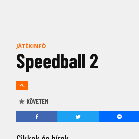
JÁTÉKINFÓ
Speedball 2
PC
KÖVETEM
Cikkek és hírek