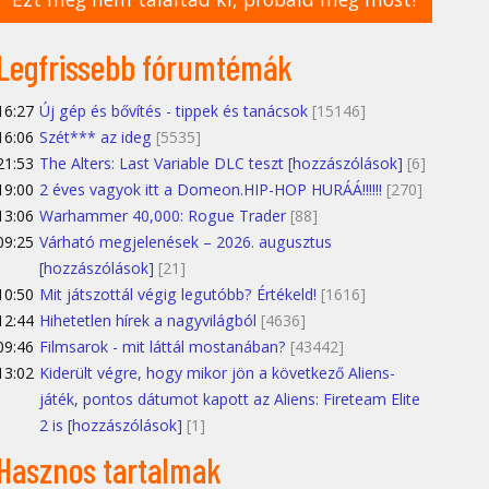
Legfrissebb fórumtémák
16:27
Új gép és bővítés - tippek és tanácsok
[15146]
16:06
Szét*** az ideg
[5535]
21:53
The Alters: Last Variable DLC teszt [hozzászólások]
[6]
19:00
2 éves vagyok itt a Domeon.HIP-HOP HURÁÁ!!!!!!
[270]
13:06
Warhammer 40,000: Rogue Trader
[88]
09:25
Várható megjelenések – 2026. augusztus
[hozzászólások]
[21]
10:50
Mit játszottál végig legutóbb? Értékeld!
[1616]
12:44
Hihetetlen hírek a nagyvilágból
[4636]
09:46
Filmsarok - mit láttál mostanában?
[43442]
13:02
Kiderült végre, hogy mikor jön a következő Aliens-
játék, pontos dátumot kapott az Aliens: Fireteam Elite
2 is [hozzászólások]
[1]
Hasznos tartalmak