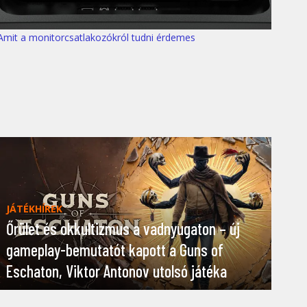
Amit a monitorcsatlakozókról tudni érdemes
JÁTÉKHÍREK
Őrület és okkultizmus a vadnyugaton – új
gameplay-bemutatót kapott a Guns of
Eschaton, Viktor Antonov utolsó játéka