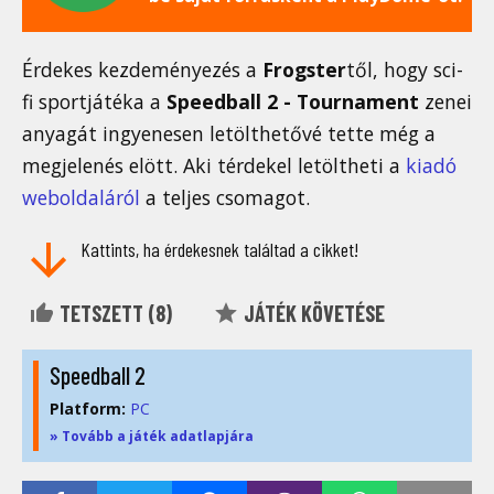
Érdekes kezdeményezés a
Frogster
től, hogy sci-
fi sportjátéka a
Speedball 2 - Tournament
zenei
anyagát ingyenesen letölthetővé tette még a
megjelenés elött. Aki térdekel letöltheti a
kiadó
weboldaláról
a teljes csomagot.
Kattints, ha érdekesnek találtad a cikket!
TETSZETT (
8
)
JÁTÉK KÖVETÉSE
Speedball 2
Platform:
PC
» Tovább a játék adatlapjára