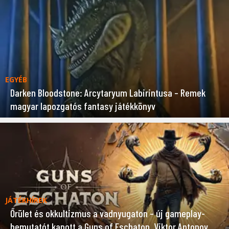
EGYÉB
Darken Bloodstone: Arcytaryum Labirintusa – Remek
magyar lapozgatós fantasy játékkönyv
JÁTÉKHÍREK
Őrület és okkultizmus a vadnyugaton – új gameplay-
bemutatót kapott a Guns of Eschaton, Viktor Antonov