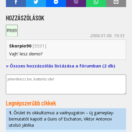
HOZZÁSZÓLÁSOK
2008.01.08. 19:33
Skorpio90
[5531]
Vajh' lesz demo?
» Összes hozzászólás listázása a fórumban (2 db)
Legnépszerűbb cikkek
1.
Őrület és okkultizmus a vadnyugaton – új gameplay-
bemutatót kapott a Guns of Eschaton, Viktor Antonov
utolsó játéka