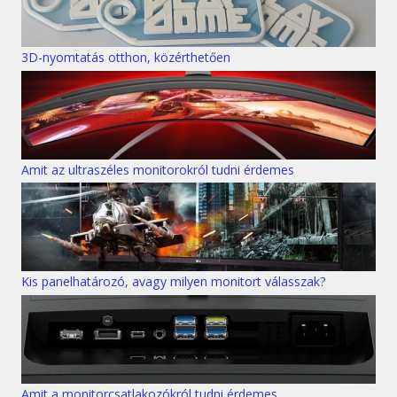
3D-nyomtatás otthon, közérthetően
Amit az ultraszéles monitorokról tudni érdemes
Kis panelhatározó, avagy milyen monitort válasszak?
Amit a monitorcsatlakozókról tudni érdemes