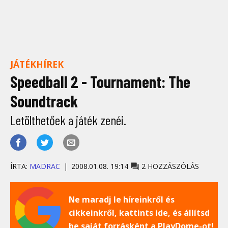
JÁTÉKHÍREK
Speedball 2 - Tournament: The
Soundtrack
Letölthetőek a játék zenéi.
ÍRTA:
MADRAC
2008.01.08. 19:14
2 HOZZÁSZÓLÁS
Ne maradj le híreinkről és
cikkeinkről, kattints ide, és állítsd
be saját forrásként a PlayDome-ot!