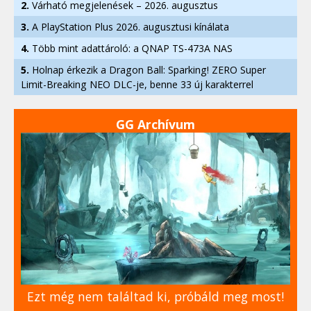
2.
Várható megjelenések – 2026. augusztus
3.
A PlayStation Plus 2026. augusztusi kínálata
4.
Több mint adattároló: a QNAP TS-473A NAS
5.
Holnap érkezik a Dragon Ball: Sparking! ZERO Super
Limit-Breaking NEO DLC-je, benne 33 új karakterrel
GG Archívum
Ezt még nem találtad ki, próbáld meg most!