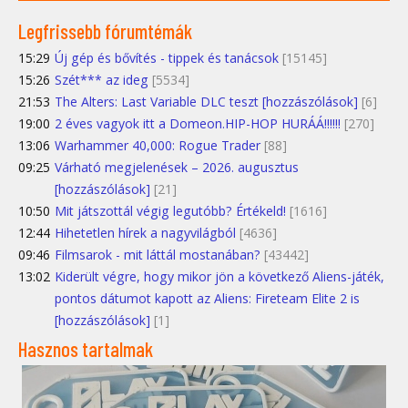
Legfrissebb fórumtémák
15:29
Új gép és bővítés - tippek és tanácsok
[15145]
15:26
Szét*** az ideg
[5534]
21:53
The Alters: Last Variable DLC teszt [hozzászólások]
[6]
19:00
2 éves vagyok itt a Domeon.HIP-HOP HURÁÁ!!!!!!
[270]
13:06
Warhammer 40,000: Rogue Trader
[88]
09:25
Várható megjelenések – 2026. augusztus
[hozzászólások]
[21]
10:50
Mit játszottál végig legutóbb? Értékeld!
[1616]
12:44
Hihetetlen hírek a nagyvilágból
[4636]
09:46
Filmsarok - mit láttál mostanában?
[43442]
13:02
Kiderült végre, hogy mikor jön a következő Aliens-játék,
pontos dátumot kapott az Aliens: Fireteam Elite 2 is
[hozzászólások]
[1]
Hasznos tartalmak