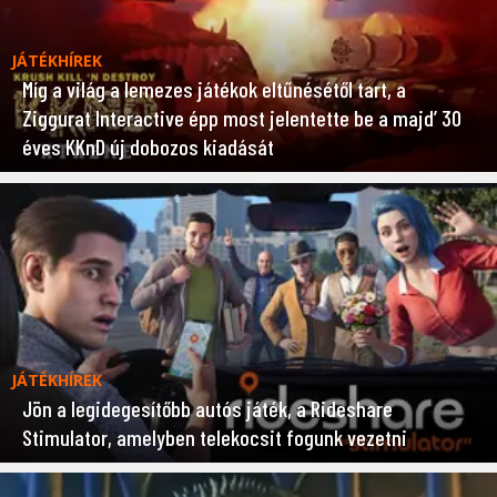
JÁTÉKHÍREK
Míg a világ a lemezes játékok eltűnésétől tart, a
Ziggurat Interactive épp most jelentette be a majd’ 30
éves KKnD új dobozos kiadását
JÁTÉKHÍREK
Jön a legidegesítőbb autós játék, a Rideshare
Stimulator, amelyben telekocsit fogunk vezetni