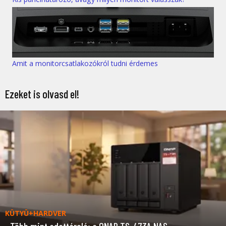
Amit a monitorcsatlakozókról tudni érdemes
Ezeket is olvasd el!
KÜTYÜ+HARDVER
Több mint adattároló: a QNAP TS-473A NAS