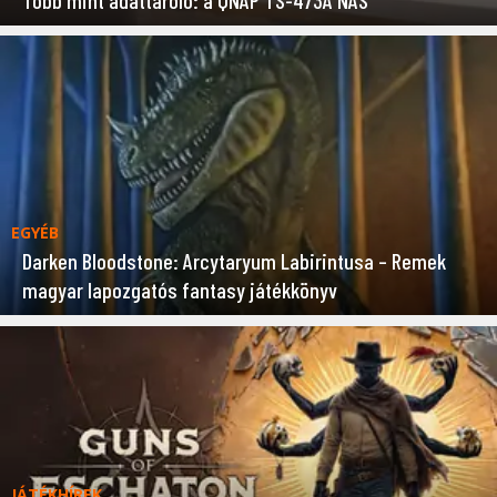
EGYÉB
Darken Bloodstone: Arcytaryum Labirintusa – Remek
magyar lapozgatós fantasy játékkönyv
JÁTÉKHÍREK