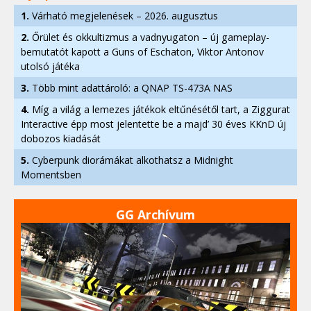
1.
Várható megjelenések – 2026. augusztus
2.
Őrület és okkultizmus a vadnyugaton – új gameplay-
bemutatót kapott a Guns of Eschaton, Viktor Antonov
utolsó játéka
3.
Több mint adattároló: a QNAP TS-473A NAS
4.
Míg a világ a lemezes játékok eltűnésétől tart, a Ziggurat
Interactive épp most jelentette be a majd’ 30 éves KKnD új
dobozos kiadását
5.
Cyberpunk diorámákat alkothatsz a Midnight
Momentsben
GG Archívum