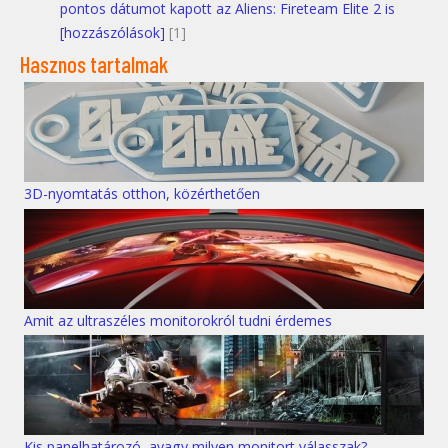
pontos dátumot kapott az Aliens: Fireteam Elite 2 is
[hozzászólások]
[1]
Hasznos tartalmak
3D-nyomtatás otthon, közérthetően
Amit az ultraszéles monitorokról tudni érdemes
Kis panelhatározó, avagy milyen monitort válasszak?