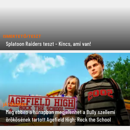
ISMERTETŐ/TESZT
Splatoon Raiders teszt – Kincs, ami van!
JÁTÉKHÍREK
Még ebben a hónapban megjelenhet a Bully szellemi
örökösének tartott Agefield High: Rock the School