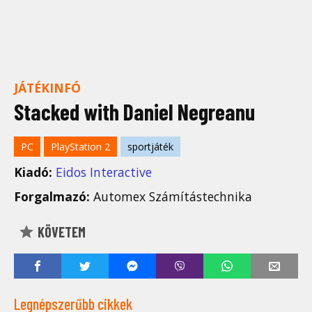
JÁTÉKINFÓ
Stacked with Daniel Negreanu
PC
PlayStation 2
sportjáték
Kiadó:
Eidos Interactive
Forgalmazó:
Automex Számítástechnika
KÖVETEM
Legnépszerűbb cikkek