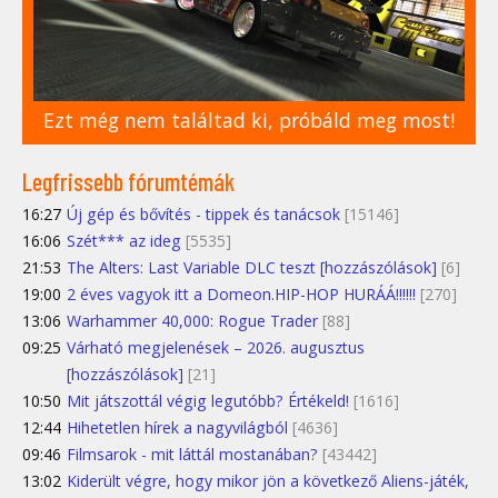
Ezt még nem találtad ki, próbáld meg most!
Legfrissebb fórumtémák
16:27
Új gép és bővítés - tippek és tanácsok
[15146]
16:06
Szét*** az ideg
[5535]
21:53
The Alters: Last Variable DLC teszt [hozzászólások]
[6]
19:00
2 éves vagyok itt a Domeon.HIP-HOP HURÁÁ!!!!!!
[270]
13:06
Warhammer 40,000: Rogue Trader
[88]
09:25
Várható megjelenések – 2026. augusztus
[hozzászólások]
[21]
10:50
Mit játszottál végig legutóbb? Értékeld!
[1616]
12:44
Hihetetlen hírek a nagyvilágból
[4636]
09:46
Filmsarok - mit láttál mostanában?
[43442]
13:02
Kiderült végre, hogy mikor jön a következő Aliens-játék,