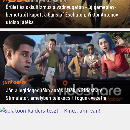
Őrület és okkultizmus a vadnyugaton – új gameplay-
bemutatót kapott a Guns of Eschaton, Viktor Antonov
utolsó játéka
JÁTÉKHÍREK
Jön a legidegesítőbb autós játék, a Rideshare
Stimulator, amelyben telekocsit fogunk vezetni