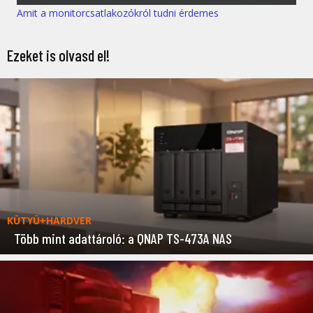
Amit a monitorcsatlakozókról tudni érdemes
Ezeket is olvasd el!
KÜTYÜ+HARDVER
Több mint adattároló: a QNAP TS-473A NAS