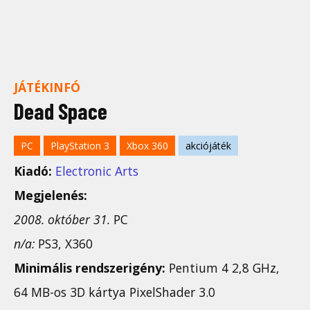
JÁTÉKINFÓ
Dead Space
PC
PlayStation 3
Xbox 360
akciójáték
Kiadó:
Electronic Arts
Megjelenés:
2008. október 31.
PC
n/a:
PS3, X360
Minimális rendszerigény:
Pentium 4 2,8 GHz,
64 MB-os 3D kártya PixelShader 3.0