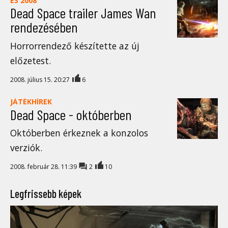
E3 2008
Dead Space trailer James Wan
rendezésében
Horrorrendező készítette az új
előzetest.
2008. július 15. 20:27
6
JÁTÉKHÍREK
Dead Space - októberben
Októberben érkeznek a konzolos
verziók.
2008. február 28. 11:39
2
10
Legfrissebb képek