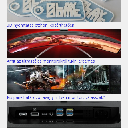
3D-nyomtatás otthon, közérthetően
Amit az ultraszéles monitorokról tudni érdemes
Kis panelhatározó, avagy milyen monitort válasszak?