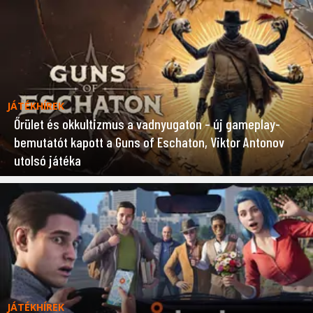
JÁTÉKHÍREK
Őrület és okkultizmus a vadnyugaton – új gameplay-
bemutatót kapott a Guns of Eschaton, Viktor Antonov
utolsó játéka
JÁTÉKHÍREK