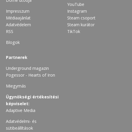
Dome utódja
YouTube
Impresszum
Instagram
Médiaajánlat
Steam csoport
Adatvédelem
Steam kurátor
RSS
TikTok
Blogok
Partnerek
Underground magazin
Pogessor - Hearts of Iron
Miegymás
Ügynökségi értékesítési
képviselet:
Adaptive Media
Adatvédelmi- és
sütibeállítások