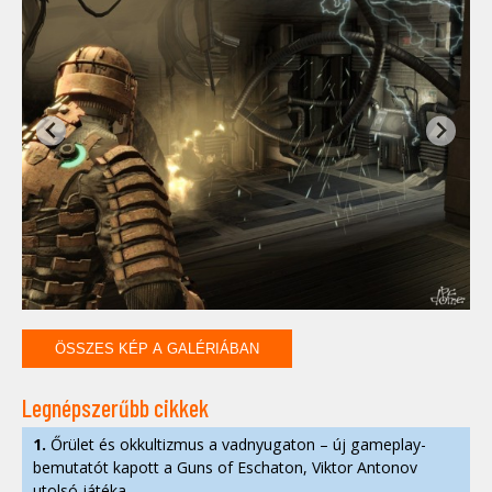
ÖSSZES KÉP A GALÉRIÁBAN
Legnépszerűbb cikkek
1.
Őrület és okkultizmus a vadnyugaton – új gameplay-
bemutatót kapott a Guns of Eschaton, Viktor Antonov
utolsó játéka