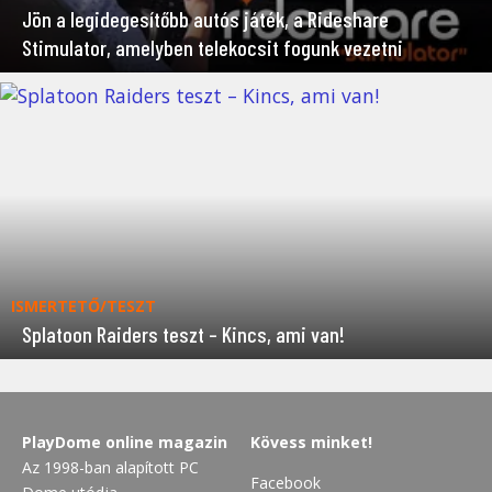
Jön a legidegesítőbb autós játék, a Rideshare
Stimulator, amelyben telekocsit fogunk vezetni
ISMERTETŐ/TESZT
Splatoon Raiders teszt – Kincs, ami van!
PlayDome online magazin
Kövess minket!
Az 1998-ban alapított PC
Facebook