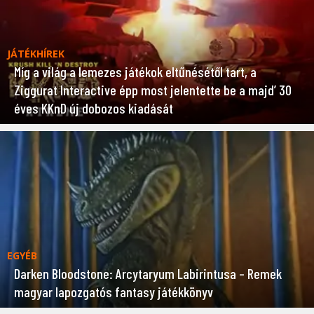
JÁTÉKHÍREK
Míg a világ a lemezes játékok eltűnésétől tart, a
Ziggurat Interactive épp most jelentette be a majd’ 30
éves KKnD új dobozos kiadását
EGYÉB
Darken Bloodstone: Arcytaryum Labirintusa – Remek
magyar lapozgatós fantasy játékkönyv