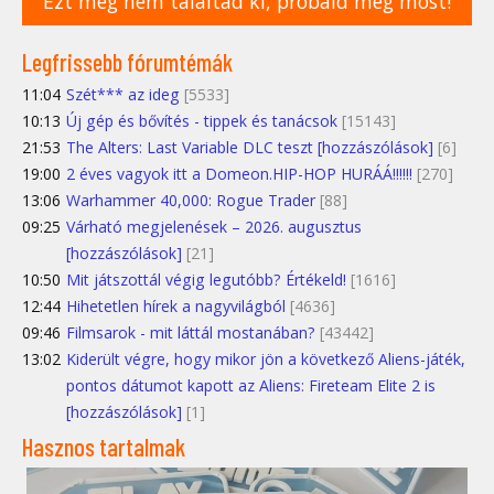
Ezt még nem találtad ki, próbáld meg most!
Legfrissebb fórumtémák
11:04
Szét*** az ideg
[5533]
10:13
Új gép és bővítés - tippek és tanácsok
[15143]
21:53
The Alters: Last Variable DLC teszt [hozzászólások]
[6]
19:00
2 éves vagyok itt a Domeon.HIP-HOP HURÁÁ!!!!!!
[270]
13:06
Warhammer 40,000: Rogue Trader
[88]
09:25
Várható megjelenések – 2026. augusztus
[hozzászólások]
[21]
10:50
Mit játszottál végig legutóbb? Értékeld!
[1616]
12:44
Hihetetlen hírek a nagyvilágból
[4636]
09:46
Filmsarok - mit láttál mostanában?
[43442]
13:02
Kiderült végre, hogy mikor jön a következő Aliens-játék,
pontos dátumot kapott az Aliens: Fireteam Elite 2 is
[hozzászólások]
[1]
Hasznos tartalmak