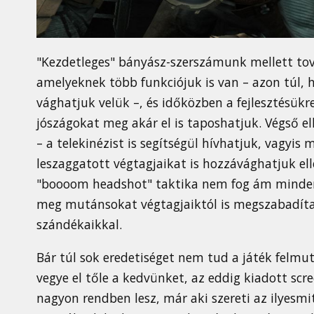
"Kezdetleges" bányász-szerszámunk mellett tov
amelyeknek több funkciójuk is van – azon túl, h
vághatjuk velük –, és időközben a fejlesztésükre
jószágokat meg akár el is taposhatjuk. Végső e
– a telekinézist is segítségül hívhatjuk, vagyi
leszaggatott végtagjaikat is hozzávághatjuk ell
"boooom headshot" taktika nem fog ám minden e
meg mutánsokat végtagjaiktól is megszabadíta
szándékaikkal.
Bár túl sok eredetiséget nem tud a játék felmu
vegye el tőle a kedvünket, az eddig kiadott scr
nagyon rendben lesz, már aki szereti az ilyesmit.