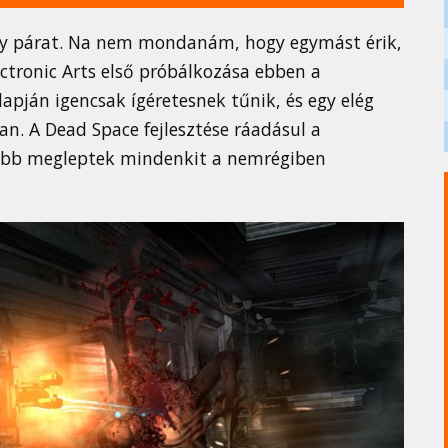
egy párat. Na nem mondanám, hogy egymást érik,
ectronic Arts első próbálkozása ebben a
apján igencsak ígéretesnek tűnik, és egy elég
. A Dead Space fejlesztése ráadásul a
nkább megleptek mindenkit a nemrégiben