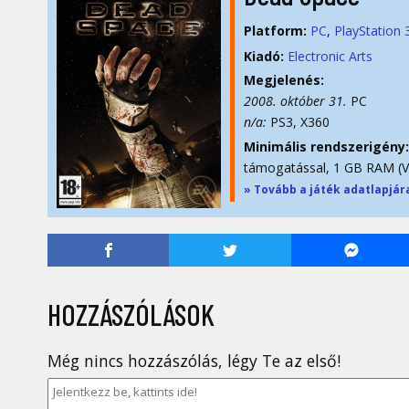
Platform:
PC
PlayStation 
Kiadó:
Electronic Arts
Megjelenés:
2008. október 31.
PC
n/a:
PS3, X360
Minimális rendszerigény:
támogatással, 1 GB RAM (
» Tovább a játék adatlapjár
HOZZÁSZÓLÁSOK
Még nincs hozzászólás, légy Te az első!