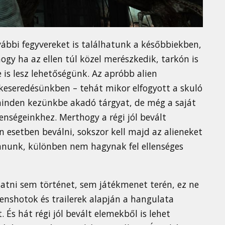
ábbi fegyvereket is találhatunk a későbbiekben,
ogy ha az ellen túl közel merészkedik, tarkón is
 is lesz lehetőségünk. Az apróbb alien
lkeseredésünkben – tehát mikor elfogyott a skuló
s minden kezünkbe akadó tárgyat, de még a saját
enségeinkhez. Merthogy a régi jól bevált
setben beválni, sokszor kell majd az alieneket
nunk, különben nem hagynak fel ellenséges
tatni sem történet, sem játékmenet terén, ez ne
eenshotok és trailerek alapján a hangulata
 És hát régi jól bevált elemekből is lehet