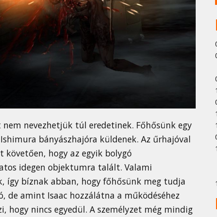
t nem nevezhetjük túl eredetinek. Főhősünk egy
 Ishimura bányászhajóra küldenek. Az űrhajóval
t követően, hogy az egyik bolygó
atos idegen objektumra talált. Valami
, így bíznak abban, hogy főhősünk meg tudja
hajó, de amint Isaac hozzálátna a működéséhez
zi, hogy nincs egyedül. A személyzet még mindig