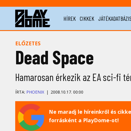
HÍREK
CIKKEK
JÁTÉKADATBÁZI
ELŐZETES
Dead Space
Hamarosan érkezik az EA sci-fi té
ÍRTA:
PHOENIX
2008.10.17. 00:00
Ne maradj le híreinkről és cikkei
forrásként a PlayDome-ot!