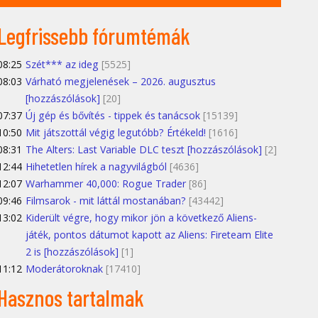
Legfrissebb fórumtémák
08:25
Szét*** az ideg
[5525]
08:03
Várható megjelenések – 2026. augusztus
[hozzászólások]
[20]
07:37
Új gép és bővítés - tippek és tanácsok
[15139]
10:50
Mit játszottál végig legutóbb? Értékeld!
[1616]
08:31
The Alters: Last Variable DLC teszt [hozzászólások]
[2]
12:44
Hihetetlen hírek a nagyvilágból
[4636]
12:07
Warhammer 40,000: Rogue Trader
[86]
09:46
Filmsarok - mit láttál mostanában?
[43442]
13:02
Kiderült végre, hogy mikor jön a következő Aliens-
játék, pontos dátumot kapott az Aliens: Fireteam Elite
2 is [hozzászólások]
[1]
11:12
Moderátoroknak
[17410]
Hasznos tartalmak