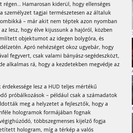
 régen... Hamarosan kiderül, hogy ellenséges
 a személyzet tagjai természetesen az általuk
 zombikká – már akit nem téptek azon nyomban
az lesz, hogy élve kijussunk a hajóról, közben
említett objektumot az idegen bolygóra, és
fedélzetén. Apró nehézséget okoz ugyebár, hogy
al fegyvert, csak valami bányász-segédeszközt,
de alkalmas rá, hogy a kezdetekben megvédje az
ik érdekessége lesz a HUD teljes mértékű
ödő próbálkozások – például csak a számadatok
oldották meg a helyzetet a fejlesztők, hogy a
nféle hologramok formájában fognak
 végighúzódó, többszegmenses kijelző fogja
etített hologram, míg a térkép a valós