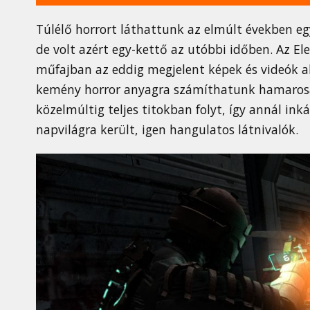
Túlélő horrort láthattunk az elmúlt években 
de volt azért egy-kettő az utóbbi időben. Az El
műfajban az eddig megjelent képek és videók al
kemény horror anyagra számíthatunk hamarosan
közelmúltig teljes titokban folyt, így annál i
napvilágra került, igen hangulatos látnivalók.