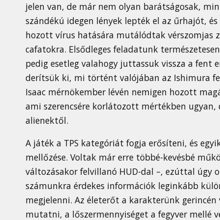
jelen van, de már nem olyan barátságosak, mint
szándékú idegen lények lepték el az űrhajót, és
hozott vírus hatására mutálódtak vérszomjas
cafatokra. Elsődleges feladatunk természetesen 
pedig esetleg valahogy juttassuk vissza a fent 
derítsük ki, mi történt valójában az Ishimura 
Isaac mérnökember lévén nemigen hozott magáv
ami szerencsére korlátozott mértékben ugyan, 
alienektől.
A játék a TPS kategóriát fogja erősíteni, és egy
mellőzése. Voltak már erre többé-kevésbé műk
változásakor felvillanó HUD-dal –, ezúttal úgy 
számunkra érdekes információk leginkább külö
megjelenni. Az életerőt a karakterünk gerincén
mutatni, a lőszermennyiséget a fegyver mellé v