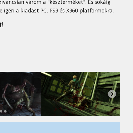
 kíváncsian várom a "készterméket". És sokáig
e ígéri a kiadást PC, PS3 és X360 platformokra.
t!