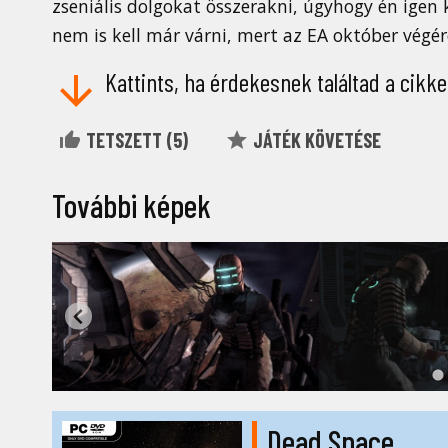
zseniális dolgokat összerakni, úgyhogy én igen
nem is kell már várni, mert az EA október végér
Kattints, ha érdekesnek találtad a cikke
TETSZETT (
5
)
JÁTÉK KÖVETÉSE
További képek
Dead Space