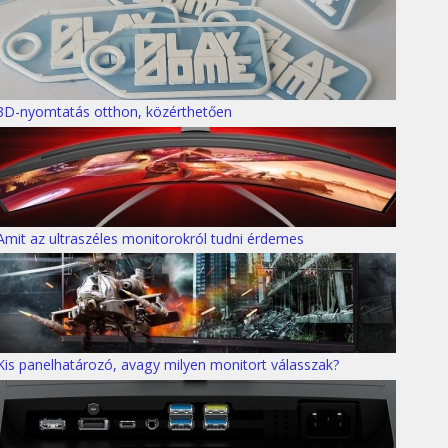
3D-nyomtatás otthon, közérthetően
Amit az ultraszéles monitorokról tudni érdemes
Kis panelhatározó, avagy milyen monitort válasszak?