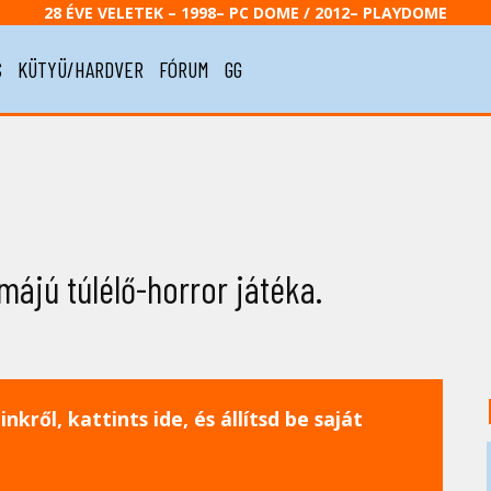
28 ÉVE VELETEK – 1998– PC DOME / 2012– PLAYDOME
S
KÜTYÜ/HARDVER
FÓRUM
GG
májú túlélő-horror játéka.
nkről, kattints ide, és állítsd be saját