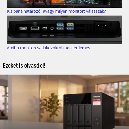
Kis panelhatározó, avagy milyen monitort válasszak?
Amit a monitorcsatlakozókról tudni érdemes
Ezeket is olvasd el!