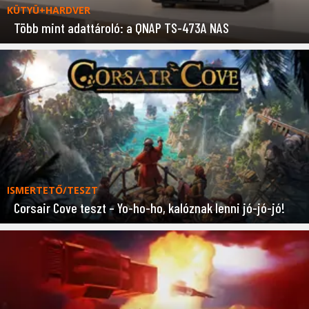
KÜTYÜ+HARDVER
Több mint adattároló: a QNAP TS-473A NAS
ISMERTETŐ/TESZT
Corsair Cove teszt – Yo-ho-ho, kalóznak lenni jó-jó-jó!