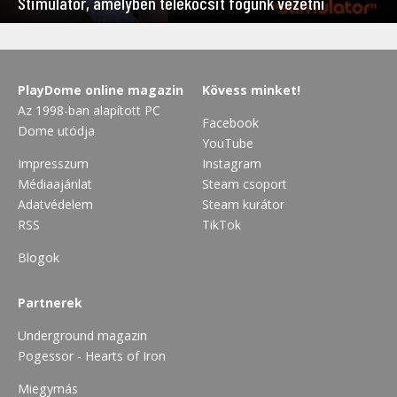
Stimulator, amelyben telekocsit fogunk vezetni
PlayDome online magazin
Kövess minket!
Az 1998-ban alapított PC
Facebook
Dome utódja
YouTube
Impresszum
Instagram
Médiaajánlat
Steam csoport
Adatvédelem
Steam kurátor
RSS
TikTok
Blogok
Partnerek
Underground magazin
Pogessor - Hearts of Iron
Miegymás