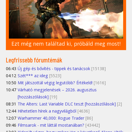
Ezt még nem találtad ki, próbáld meg most!
Legfrissebb fórumtémák
06:43
Új gép és bővítés - tippek és tanácsok
[15138]
04:12
Szét*** az ideg
[5523]
10:50
Mit játszottál végig legutóbb? Értékeld!
[1616]
10:47
Várható megjelenések – 2026. augusztus
[hozzászólások]
[19]
08:31
The Alters: Last Variable DLC teszt [hozzászólások]
[2]
12:44
Hihetetlen hírek a nagyvilágból
[4636]
12:07
Warhammer 40,000: Rogue Trader
[86]
09:46
Filmsarok - mit láttál mostanában?
[43442]