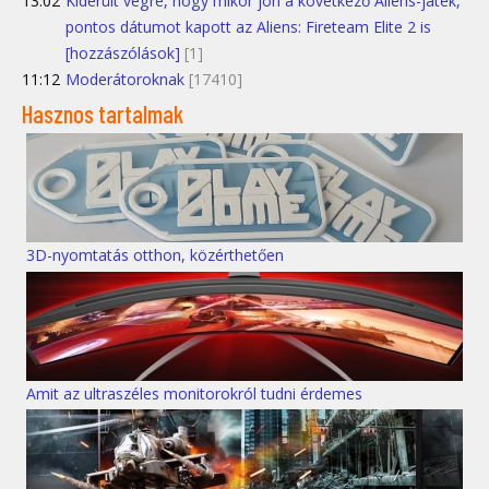
13:02
Kiderült végre, hogy mikor jön a következő Aliens-játék,
pontos dátumot kapott az Aliens: Fireteam Elite 2 is
[hozzászólások]
[1]
11:12
Moderátoroknak
[17410]
Hasznos tartalmak
3D-nyomtatás otthon, közérthetően
Amit az ultraszéles monitorokról tudni érdemes