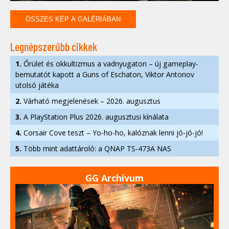
ÖSSZES KÉP A GALÉRIÁBAN
Legnépszerűbb cikkek
1.
Őrület és okkultizmus a vadnyugaton – új gameplay-
bemutatót kapott a Guns of Eschaton, Viktor Antonov
utolsó játéka
2.
Várható megjelenések – 2026. augusztus
3.
A PlayStation Plus 2026. augusztusi kínálata
4.
Corsair Cove teszt – Yo-ho-ho, kalóznak lenni jó-jó-jó!
5.
Több mint adattároló: a QNAP TS-473A NAS
GG Archívum