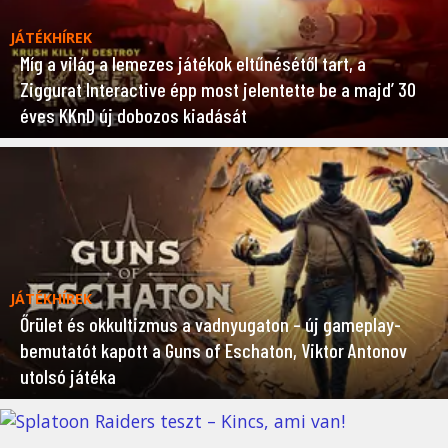
JÁTÉKHÍREK
Míg a világ a lemezes játékok eltűnésétől tart, a
Ziggurat Interactive épp most jelentette be a majd’ 30
éves KKnD új dobozos kiadását
JÁTÉKHÍREK
Őrület és okkultizmus a vadnyugaton – új gameplay-
bemutatót kapott a Guns of Eschaton, Viktor Antonov
utolsó játéka