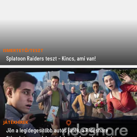
ISMERTETŐ/TESZT
Splatoon Raiders teszt – Kincs, ami van!
JÁTÉKHÍREK
Jön a legidegesítőbb autós játék, a Rideshare