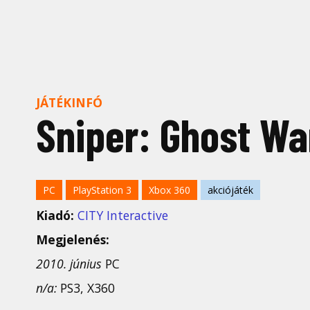
JÁTÉKINFÓ
Sniper: Ghost Wa
PC
PlayStation 3
Xbox 360
akciójáték
Kiadó:
CITY Interactive
Megjelenés:
2010. június
PC
n/a:
PS3, X360