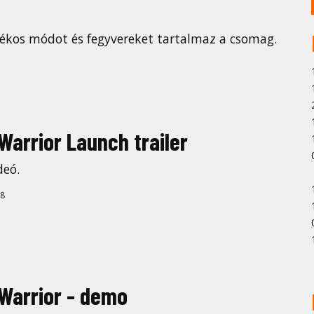
tékos módot és fegyvereket tartalmaz a csomag.
Warrior Launch trailer
deó.
8
 Warrior - demo