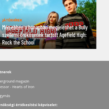
JÁTÉKHÍREK
Még ebben a hónapban megjelenhet a Bully
szellemi örökösének tartott Agefield High:
Rock the School
tnerek
erground magazin
essor - Hearts of Iron
gymás
nökségi értékesítési képviselet: