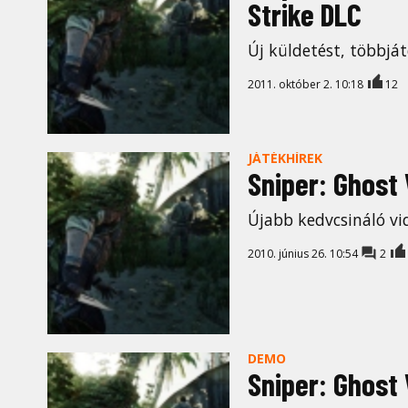
Strike DLC
Új küldetést, többjá
2011. október 2. 10:18
12
JÁTÉKHÍREK
Sniper: Ghost 
Újabb kedvcsináló vi
2010. június 26. 10:54
2
DEMO
Sniper: Ghost