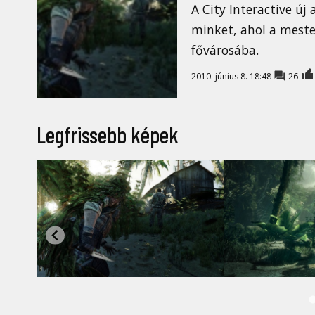
A City Interactive új 
minket, ahol a meste
fővárosába.
2010. június 8. 18:48
26
Legfrissebb képek