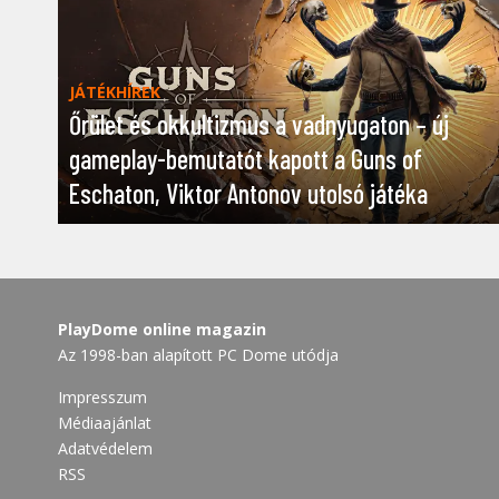
JÁTÉKHÍREK
Őrület és okkultizmus a vadnyugaton – új
gameplay-bemutatót kapott a Guns of
Eschaton, Viktor Antonov utolsó játéka
PlayDome online magazin
Az 1998-ban alapított PC Dome utódja
Impresszum
Médiaajánlat
Adatvédelem
RSS