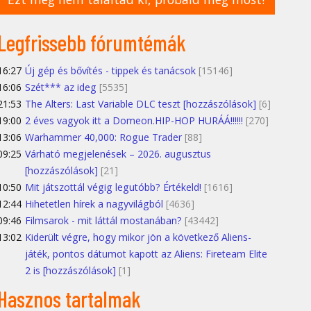
Legfrissebb fórumtémák
16:27
Új gép és bővítés - tippek és tanácsok
[15146]
16:06
Szét*** az ideg
[5535]
21:53
The Alters: Last Variable DLC teszt [hozzászólások]
[6]
19:00
2 éves vagyok itt a Domeon.HIP-HOP HURÁÁ!!!!!!
[270]
13:06
Warhammer 40,000: Rogue Trader
[88]
09:25
Várható megjelenések – 2026. augusztus
[hozzászólások]
[21]
10:50
Mit játszottál végig legutóbb? Értékeld!
[1616]
12:44
Hihetetlen hírek a nagyvilágból
[4636]
09:46
Filmsarok - mit láttál mostanában?
[43442]
13:02
Kiderült végre, hogy mikor jön a következő Aliens-
játék, pontos dátumot kapott az Aliens: Fireteam Elite
2 is [hozzászólások]
[1]
Hasznos tartalmak