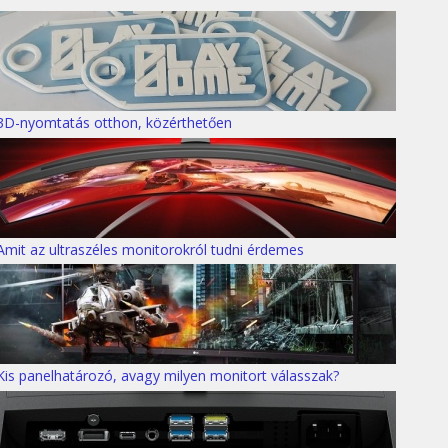
3D-nyomtatás otthon, közérthetően
Amit az ultraszéles monitorokról tudni érdemes
Kis panelhatározó, avagy milyen monitort válasszak?