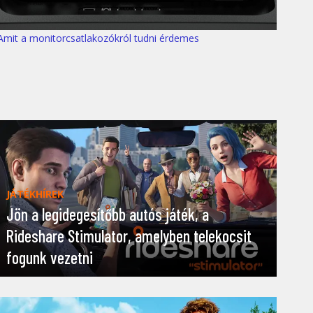
Amit a monitorcsatlakozókról tudni érdemes
JÁTÉKHÍREK
Jön a legidegesítőbb autós játék, a
Rideshare Stimulator, amelyben telekocsit
fogunk vezetni