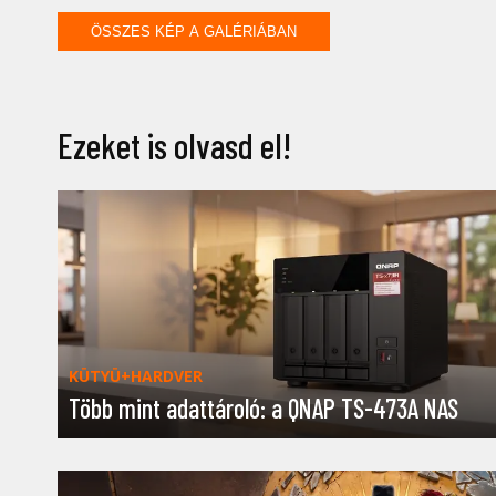
ÖSSZES KÉP A GALÉRIÁBAN
Ezeket is olvasd el!
KÜTYÜ+HARDVER
Több mint adattároló: a QNAP TS-473A NAS