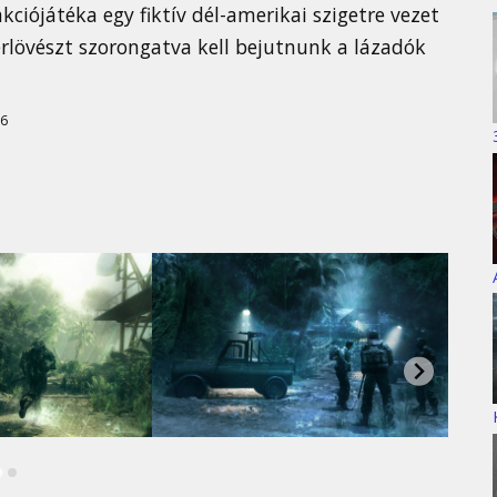
akciójátéka egy fiktív dél-amerikai szigetre vezet
rlövészt szorongatva kell bejutnunk a lázadók
6