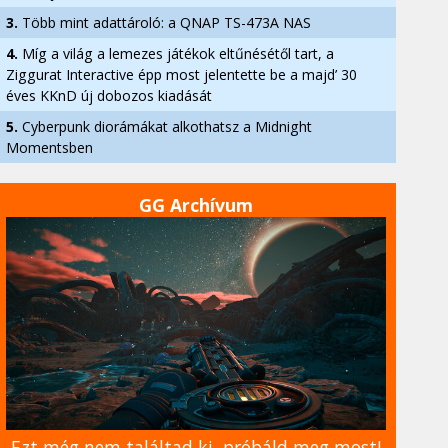
3.
Több mint adattároló: a QNAP TS-473A NAS
4.
Míg a világ a lemezes játékok eltűnésétől tart, a
Ziggurat Interactive épp most jelentette be a majd’ 30
éves KKnD új dobozos kiadását
5.
Cyberpunk diorámákat alkothatsz a Midnight
Momentsben
GG Archívum
Ezt még nem találtad ki, próbáld meg most!