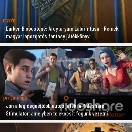
EGYÉB
Darken Bloodstone: Arcytaryum Labirintusa – Remek
magyar lapozgatós fantasy játékkönyv
JÁTÉKHÍREK
Jön a legidegesítőbb autós játék, a Rideshare
Stimulator, amelyben telekocsit fogunk vezetni