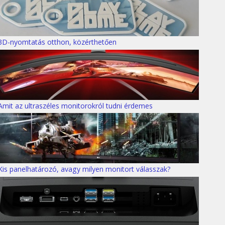
3D-nyomtatás otthon, közérthetően
Amit az ultraszéles monitorokról tudni érdemes
Kis panelhatározó, avagy milyen monitort válasszak?