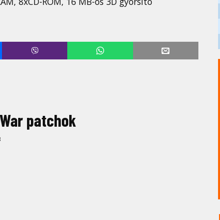
RAM, 8xCD-ROM, 16 MB-os 3D gyorsító
 War patchok
3