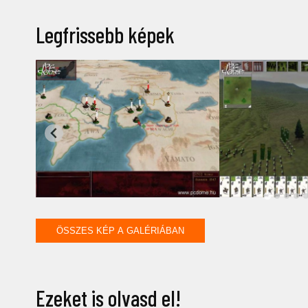
Legfrissebb képek
ÖSSZES KÉP A GALÉRIÁBAN
Ezeket is olvasd el!