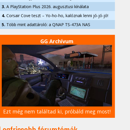
3.
A PlayStation Plus 2026. augusztusi kínálata
4.
Corsair Cove teszt – Yo-ho-ho, kalóznak lenni jó-jó-jó!
5.
Több mint adattároló: a QNAP TS-473A NAS
GG Archívum
Ezt még nem találtad ki, próbáld meg most!
Legfrissebb fórumtémák