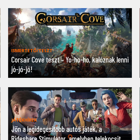
ISMERTETŐ/TESZT
Corsair Cove teszt – Yo-ho-ho, kalóznak lenni
jó-jó-jó!
JÁTÉKHÍREK
Jön a legidegesítőbb autós játék, a
Rideshare Stimulator, amelyben telekocsit