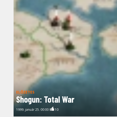
ELŐZETES
Shogun: Total War
1999. január 25. 00:00
10