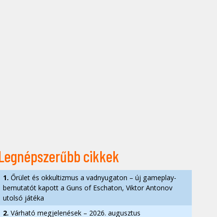
Legnépszerűbb cikkek
1.
Őrület és okkultizmus a vadnyugaton – új gameplay-
bemutatót kapott a Guns of Eschaton, Viktor Antonov
utolsó játéka
2.
Várható megjelenések – 2026. augusztus