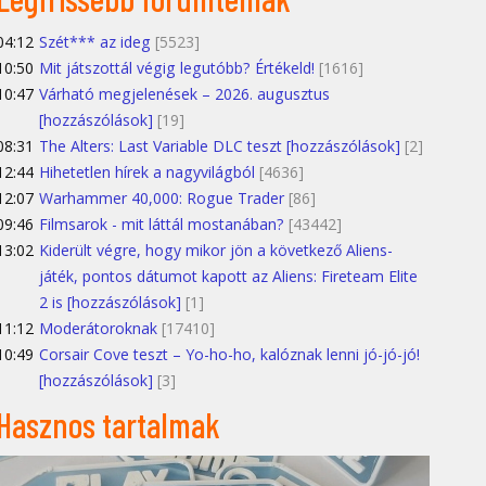
04:12
Szét*** az ideg
[5523]
10:50
Mit játszottál végig legutóbb? Értékeld!
[1616]
10:47
Várható megjelenések – 2026. augusztus
[hozzászólások]
[19]
08:31
The Alters: Last Variable DLC teszt [hozzászólások]
[2]
12:44
Hihetetlen hírek a nagyvilágból
[4636]
12:07
Warhammer 40,000: Rogue Trader
[86]
09:46
Filmsarok - mit láttál mostanában?
[43442]
13:02
Kiderült végre, hogy mikor jön a következő Aliens-
játék, pontos dátumot kapott az Aliens: Fireteam Elite
2 is [hozzászólások]
[1]
11:12
Moderátoroknak
[17410]
10:49
Corsair Cove teszt – Yo-ho-ho, kalóznak lenni jó-jó-jó!
[hozzászólások]
[3]
Hasznos tartalmak