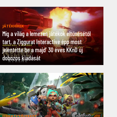
JÁTÉKHÍREK
Míg a világ a lemezes játékok eltűnésétől
tart, a Ziggurat Interactive épp most
jelentette be a majd’ 30 éves KKnD új
dobozos kiadását
ISMERTETŐ/TESZT