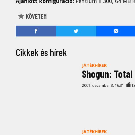
Ajánlott konfiguráció:
Pentium II 300, 64 MB 
KÖVETEM
Cikkek és hírek
JÁTÉKHÍREK
Shogun: Total
2001. december 3. 16:31
1
JÁTÉKHÍREK