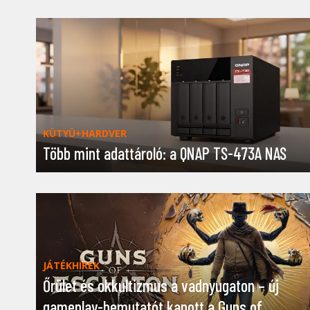
KÜTYÜ+HARDVER
Több mint adattároló: a QNAP TS-473A NAS
JÁTÉKHÍREK
Őrület és okkultizmus a vadnyugaton – új
gameplay-bemutatót kapott a Guns of