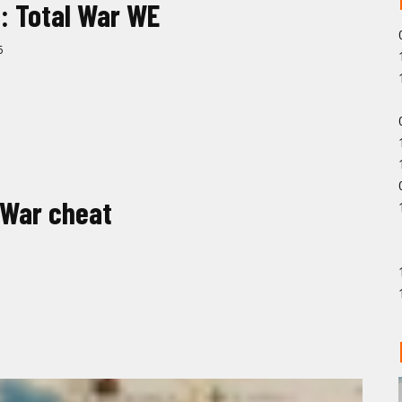
: Total War WE
6
 War cheat