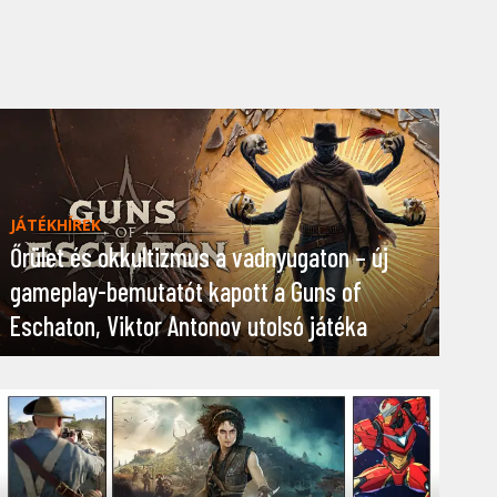
JÁTÉKHÍREK
Őrület és okkultizmus a vadnyugaton – új
gameplay-bemutatót kapott a Guns of
Eschaton, Viktor Antonov utolsó játéka