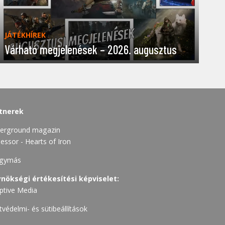
JÁTÉKHÍREK
Várható megjelenések – 2026. augusztus
tnerek
erground magazin
essor - Hearts of Iron
gymás
nökségi értékesítési képviselet:
ptive Media
tvédelmi- és sütibeállítások