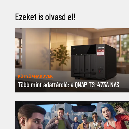
Ezeket is olvasd el!
KÜTYÜ+HARDVER
Több mint adattároló: a QNAP TS-473A NAS