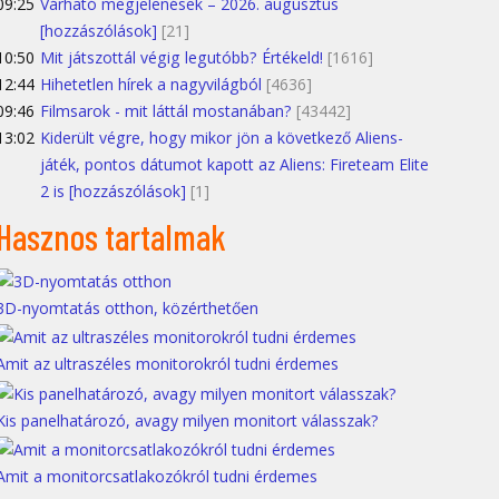
09:25
Várható megjelenések – 2026. augusztus
[hozzászólások]
[21]
10:50
Mit játszottál végig legutóbb? Értékeld!
[1616]
12:44
Hihetetlen hírek a nagyvilágból
[4636]
09:46
Filmsarok - mit láttál mostanában?
[43442]
13:02
Kiderült végre, hogy mikor jön a következő Aliens-
játék, pontos dátumot kapott az Aliens: Fireteam Elite
2 is [hozzászólások]
[1]
Hasznos tartalmak
3D-nyomtatás otthon, közérthetően
Amit az ultraszéles monitorokról tudni érdemes
Kis panelhatározó, avagy milyen monitort válasszak?
Amit a monitorcsatlakozókról tudni érdemes