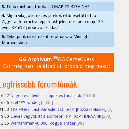
3.
Több mint adattároló: a QNAP TS-473A NAS
4.
Míg a világ a lemezes játékok eltűnésétől tart, a
Ziggurat Interactive épp most jelentette be a majd’ 30
éves KKnD új dobozos kiadását
5.
Cyberpunk diorámákat alkothatsz a Midnight
Momentsben
GG Archívum
Ezt még nem találtad ki, próbáld meg most!
Legfrissebb fórumtémák
16:27
Új gép és bővítés - tippek és tanácsok
[15146]
16:06
Szét*** az ideg
[5535]
21:53
The Alters: Last Variable DLC teszt [hozzászólások]
[6]
19:00
2 éves vagyok itt a Domeon.HIP-HOP HURÁÁ!!!!!!
[270]
13:06
Warhammer 40,000: Rogue Trader
[88]