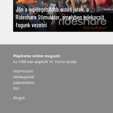
JÁTÉKHÍREK
Jön a legidegesítőbb autós játék, a
Rideshare Stimulator, amelyben telekocsit
fogunk vezetni
PlayDome online magazin
Az 1998-ban alapított PC Dome utódja
Impresszum
Médiaajánlat
Adatvédelem
RSS
Blogok