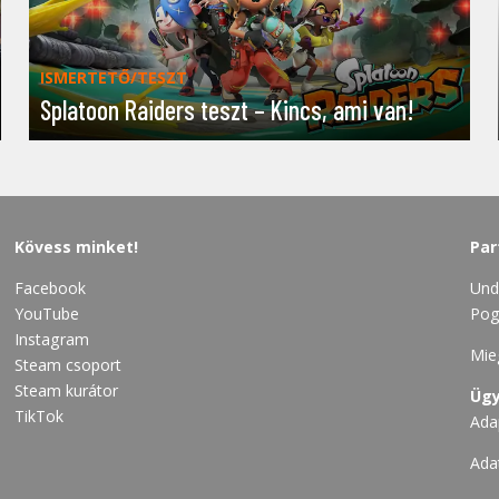
ISMERTETŐ/TESZT
Splatoon Raiders teszt – Kincs, ami van!
Kövess minket!
Par
Facebook
Und
YouTube
Pog
Instagram
Mie
Steam csoport
Steam kurátor
Ügy
TikTok
Ada
Ada