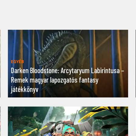
EGYÉB
Darken Bloodstone: Arcytaryum Labirintusa –
Remek magyar lapozgatós fantasy
játékkönyv