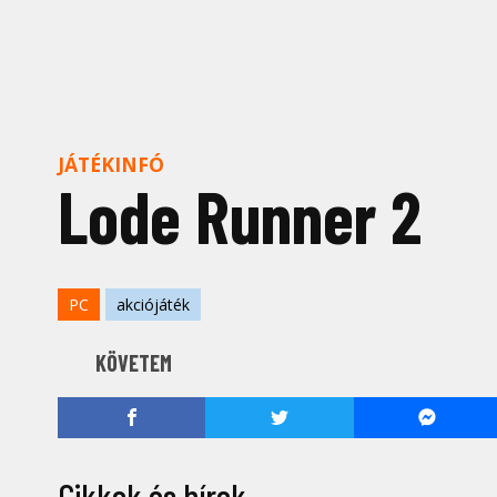
JÁTÉKINFÓ
Lode Runner 2
PC
akciójáték
KÖVETEM
Cikkek és hírek