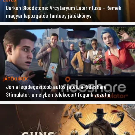
Darken Bloodstone: Arcytaryum Labirintusa – Remek
magyar lapozgatós fantasy játékkönyv
JÁTÉKHÍREK
Jön a legidegesítőbb autós játék, a Rideshare
Stimulator, amelyben telekocsit fogunk vezetni