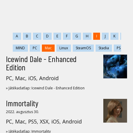
A
B
C
D
E
F
G
H
I
J
K
L
MIND
PC
Mac
Linux
SteamOS
Stadia
PS
PS
Icewind Dale - Enhanced
Edition
PC, Mac, iOS, Android
» Játékadatlap: Icewind Dale - Enhanced Edition
Immortality
2022. augusztus 30.
PC, Mac, PS5, XSX, iOS, Android
» Játékadatlap: Immortality