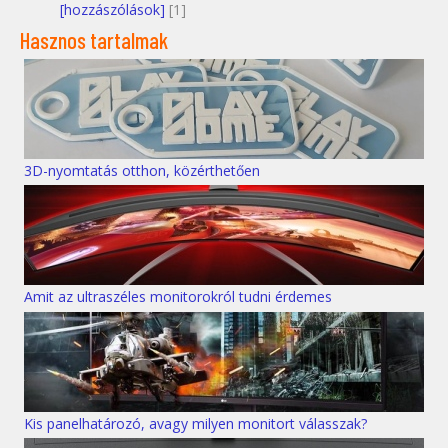
[hozzászólások]
[1]
Hasznos tartalmak
3D-nyomtatás otthon, közérthetően
Amit az ultraszéles monitorokról tudni érdemes
Kis panelhatározó, avagy milyen monitort válasszak?