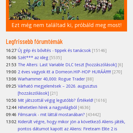
Ezt még nem találtad ki, próbáld meg most!
Legfrissebb fórumtémák
16:27
Új gép és bővítés - tippek és tanácsok
[15146]
16:06
Szét*** az ideg
[5535]
21:53
The Alters: Last Variable DLC teszt [hozzászólások]
[6]
19:00
2 éves vagyok itt a Domeon.HIP-HOP HURÁÁ!!!!!!
[270]
13:06
Warhammer 40,000: Rogue Trader
[88]
09:25
Várható megjelenések – 2026. augusztus
[hozzászólások]
[21]
10:50
Mit játszottál végig legutóbb? Értékeld!
[1616]
12:44
Hihetetlen hírek a nagyvilágból
[4636]
09:46
Filmsarok - mit láttál mostanában?
[43442]
13:02
Kiderült végre, hogy mikor jön a következő Aliens-játék,
pontos dátumot kapott az Aliens: Fireteam Elite 2 is