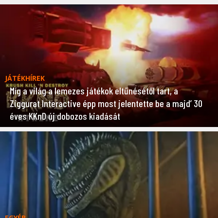
JÁTÉKHÍREK
Míg a világ a lemezes játékok eltűnésétől tart, a
Ziggurat Interactive épp most jelentette be a majd’ 30
éves KKnD új dobozos kiadását
EGYÉB