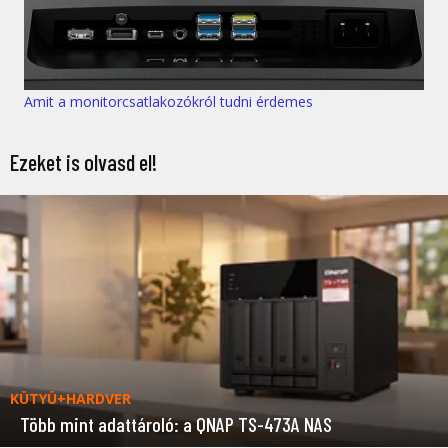
Amit a monitorcsatlakozókról tudni érdemes
Ezeket is olvasd el!
KÜTYÜ+HARDVER
Több mint adattároló: a QNAP TS-473A NAS