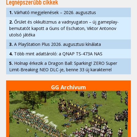
Legnépszerűbb cikkek
1.
Várható megjelenések – 2026. augusztus
2.
Őrület és okkultizmus a vadnyugaton – új gameplay-
bemutatót kapott a Guns of Eschaton, Viktor Antonov
utolsó játéka
3.
A PlayStation Plus 2026. augusztusi kínálata
4.
Több mint adattároló: a QNAP TS-473A NAS
5.
Holnap érkezik a Dragon Ball: Sparking! ZERO Super
Limit-Breaking NEO DLC-je, benne 33 új karakterrel
GG Archívum