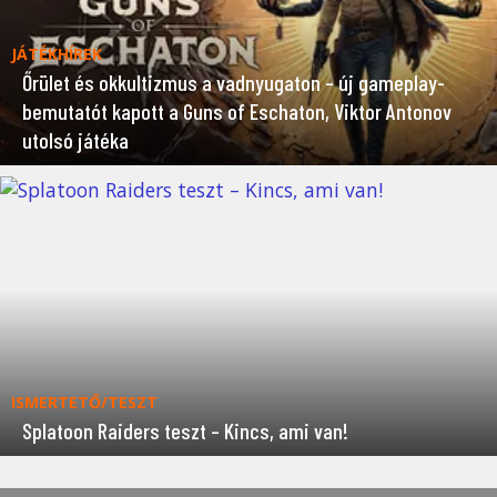
JÁTÉKHÍREK
Őrület és okkultizmus a vadnyugaton – új gameplay-
bemutatót kapott a Guns of Eschaton, Viktor Antonov
utolsó játéka
ISMERTETŐ/TESZT
Splatoon Raiders teszt – Kincs, ami van!