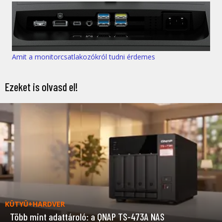
Amit a monitorcsatlakozókról tudni érdemes
Ezeket is olvasd el!
KÜTYÜ+HARDVER
Több mint adattároló: a QNAP TS-473A NAS