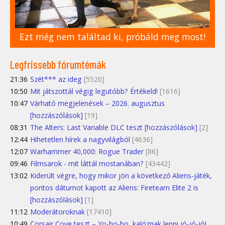
Ezt még nem találtad ki, próbáld meg most!
Legfrissebb fórumtémák
21:36
Szét*** az ideg
[5520]
10:50
Mit játszottál végig legutóbb? Értékeld!
[1616]
10:47
Várható megjelenések – 2026. augusztus
[hozzászólások]
[19]
08:31
The Alters: Last Variable DLC teszt [hozzászólások]
[2]
12:44
Hihetetlen hírek a nagyvilágból
[4636]
12:07
Warhammer 40,000: Rogue Trader
[86]
09:46
Filmsarok - mit láttál mostanában?
[43442]
13:02
Kiderült végre, hogy mikor jön a következő Aliens-játék,
pontos dátumot kapott az Aliens: Fireteam Elite 2 is
[hozzászólások]
[1]
11:12
Moderátoroknak
[17410]
10:49
Corsair Cove teszt – Yo-ho-ho, kalóznak lenni jó-jó-jó!