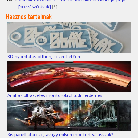
[hozzászólások]
[3]
Hasznos tartalmak
3D-nyomtatás otthon, közérthetően
Amit az ultraszéles monitorokról tudni érdemes
Kis panelhatározó, avagy milyen monitort válasszak?