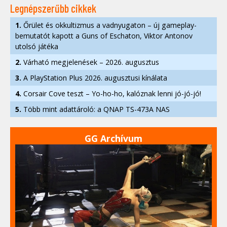
Legnépszerűbb cikkek
1.
Őrület és okkultizmus a vadnyugaton – új gameplay-
bemutatót kapott a Guns of Eschaton, Viktor Antonov
utolsó játéka
2.
Várható megjelenések – 2026. augusztus
3.
A PlayStation Plus 2026. augusztusi kínálata
4.
Corsair Cove teszt – Yo-ho-ho, kalóznak lenni jó-jó-jó!
5.
Több mint adattároló: a QNAP TS-473A NAS
GG Archívum