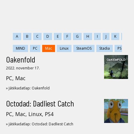
A
B
C
D
E
F
G
H
I
J
K
L
MIND
PC
Mac
Linux
SteamOS
Stadia
PS
PS
Oakenfold
2022. november 17.
PC, Mac
» Játékadatlap: Oakenfold
Octodad: Dadliest Catch
PC, Mac, Linux, PS4
» Játékadatlap: Octodad: Dadliest Catch