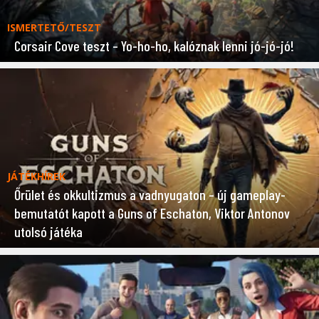
ISMERTETŐ/TESZT
Corsair Cove teszt – Yo-ho-ho, kalóznak lenni jó-jó-jó!
JÁTÉKHÍREK
Őrület és okkultizmus a vadnyugaton – új gameplay-
bemutatót kapott a Guns of Eschaton, Viktor Antonov
utolsó játéka