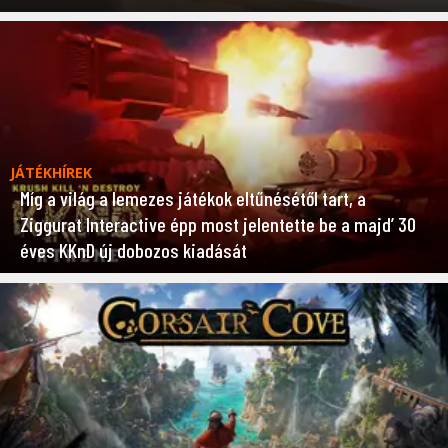
JÁTÉKHÍREK
Míg a világ a lemezes játékok eltűnésétől tart, a
Ziggurat Interactive épp most jelentette be a majd’ 30
éves KKnD új dobozos kiadását