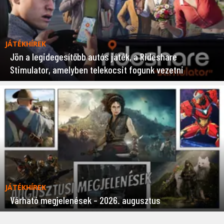
JÁTÉKHÍREK
Jön a legidegesítőbb autós játék, a Rideshare
Stimulator, amelyben telekocsit fogunk vezetni
JÁTÉKHÍREK
Várható megjelenések – 2026. augusztus