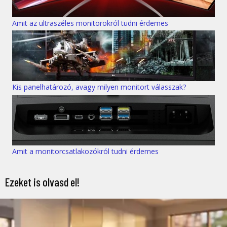
Amit az ultraszéles monitorokról tudni érdemes
Kis panelhatározó, avagy milyen monitort válasszak?
Amit a monitorcsatlakozókról tudni érdemes
Ezeket is olvasd el!