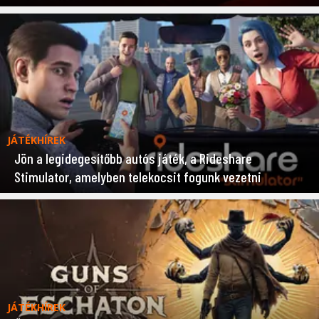
JÁTÉKHÍREK
Jön a legidegesítőbb autós játék, a Rideshare
Stimulator, amelyben telekocsit fogunk vezetni
JÁTÉKHÍREK