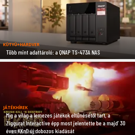
KÜTYÜ+HARDVER
Több mint adattároló: a QNAP TS-473A NAS
JÁTÉKHÍREK
Míg a világ a lemezes játékok eltűnésétől tart, a
Ziggurat Interactive épp most jelentette be a majd’ 30
éves KKnD új dobozos kiadását