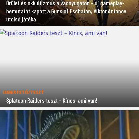
Őrület és okkultizmus a vadnyugaton – új gameplay-
bemutatót kapott a Guns of Eschaton, Viktor Antonov
utolsó játéka
ISMERTETŐ/TESZT
Splatoon Raiders teszt – Kincs, ami van!