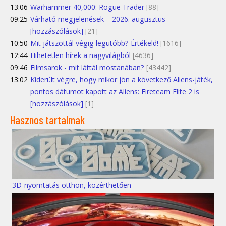
13:06
Warhammer 40,000: Rogue Trader
[88]
09:25
Várható megjelenések – 2026. augusztus
[hozzászólások]
[21]
10:50
Mit játszottál végig legutóbb? Értékeld!
[1616]
12:44
Hihetetlen hírek a nagyvilágból
[4636]
09:46
Filmsarok - mit láttál mostanában?
[43442]
13:02
Kiderült végre, hogy mikor jön a következő Aliens-játék,
pontos dátumot kapott az Aliens: Fireteam Elite 2 is
[hozzászólások]
[1]
Hasznos tartalmak
3D-nyomtatás otthon, közérthetően