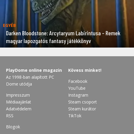
EGYÉB
Darken Bloodstone: Arcytaryum Labirintusa – Remek
magyar lapozgatós fantasy játékkönyv
PlayDome online magazin
Kövess minket!
Az 1998-ban alapított PC
Facebook
Dome utódja
YouTube
Impresszum
Instagram
Médiaajánlat
Steam csoport
Adatvédelem
Steam kurátor
RSS
TikTok
Blogok