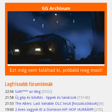
GG Archívum
Ezt még nem találtad ki, próbáld meg most!
Legfrissebb fórumtémák
22:56
Szét*** az ideg
[5532]
21:58
Új gép és bővítés - tippek és tanácsok
[15140]
21:53
The Alters: Last Variable DLC teszt [hozzászólások]
[6]
19:00
2 éves vagyok itt a Domeon.HIP-HOP HURÁÁ!!!!!!
[270]