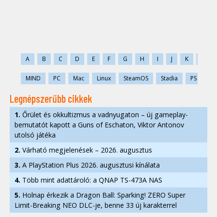
A
B
C
D
E
F
G
H
I
J
K
L
MIND
PC
Mac
Linux
SteamOS
Stadia
PS
PS
Legnépszerűbb cikkek
1.
Őrület és okkultizmus a vadnyugaton – új gameplay-
bemutatót kapott a Guns of Eschaton, Viktor Antonov
utolsó játéka
2.
Várható megjelenések – 2026. augusztus
3.
A PlayStation Plus 2026. augusztusi kínálata
4.
Több mint adattároló: a QNAP TS-473A NAS
5.
Holnap érkezik a Dragon Ball: Sparking! ZERO Super
Limit-Breaking NEO DLC-je, benne 33 új karakterrel