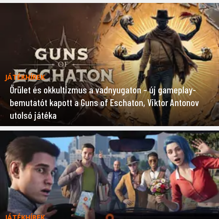
JÁTÉKHÍREK
Őrület és okkultizmus a vadnyugaton – új gameplay-
bemutatót kapott a Guns of Eschaton, Viktor Antonov
utolsó játéka
JÁTÉKHÍREK