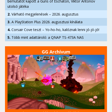
bemutatót kapott a Guns of Eschaton, Viktor Antonov
utolsó játéka
2.
Várható megjelenések – 2026. augusztus
3.
A PlayStation Plus 2026. augusztusi kínálata
4.
Corsair Cove teszt – Yo-ho-ho, kalóznak lenni jó-jó-jó!
5.
Több mint adattároló: a QNAP TS-473A NAS
GG Archívum