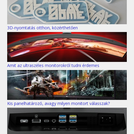
3D-nyomtatás otthon, közérthetően
Amit az ultraszéles monitorokról tudni érdemes
Kis panelhatározó, avagy milyen monitort válasszak?