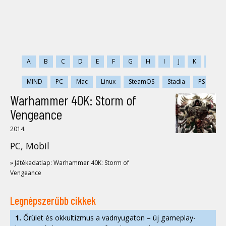
A
B
C
D
E
F
G
H
I
J
K
L
MIND
PC
Mac
Linux
SteamOS
Stadia
PS
PS
Warhammer 40K: Storm of
Vengeance
2014.
PC, Mobil
» Játékadatlap: Warhammer 40K: Storm of
Vengeance
Legnépszerűbb cikkek
1.
Őrület és okkultizmus a vadnyugaton – új gameplay-