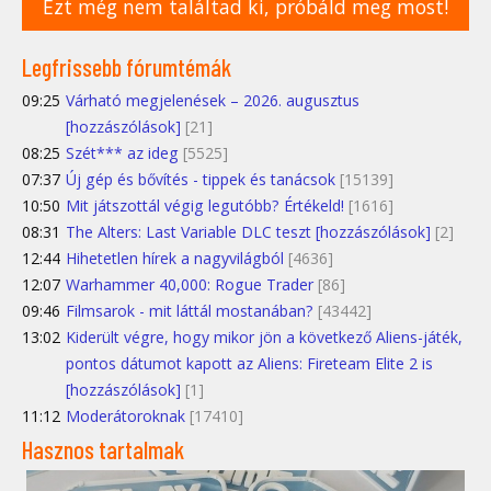
Ezt még nem találtad ki, próbáld meg most!
Legfrissebb fórumtémák
09:25
Várható megjelenések – 2026. augusztus
[hozzászólások]
[21]
08:25
Szét*** az ideg
[5525]
07:37
Új gép és bővítés - tippek és tanácsok
[15139]
10:50
Mit játszottál végig legutóbb? Értékeld!
[1616]
08:31
The Alters: Last Variable DLC teszt [hozzászólások]
[2]
12:44
Hihetetlen hírek a nagyvilágból
[4636]
12:07
Warhammer 40,000: Rogue Trader
[86]
09:46
Filmsarok - mit láttál mostanában?
[43442]
13:02
Kiderült végre, hogy mikor jön a következő Aliens-játék,
pontos dátumot kapott az Aliens: Fireteam Elite 2 is
[hozzászólások]
[1]
11:12
Moderátoroknak
[17410]
Hasznos tartalmak