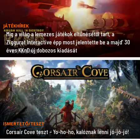
JÁTÉKHÍREK
Míg a világ a lemezes játékok eltűnésétől tart, a
Ziggurat Interactive épp most jelentette be a majd’ 30
éves KKnD új dobozos kiadását
ISMERTETŐ/TESZT
Corsair Cove teszt – Yo-ho-ho, kalóznak lenni jó-jó-jó!