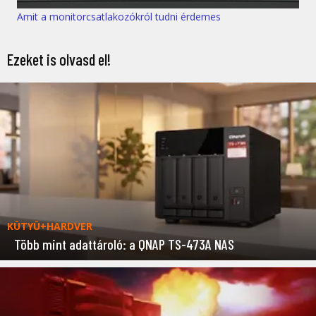
Amit a monitorcsatlakozókról tudni érdemes
Ezeket is olvasd el!
KÜTYÜ+HARDVER
Több mint adattároló: a QNAP TS-473A NAS