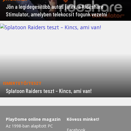
Jön a legidegesítőbb autós játék, a Rideshare
Stimulator, amelyben telekocsit fogunk vezetni
ISMERTETŐ/TESZT
Splatoon Raiders teszt – Kincs, ami van!
PlayDome online magazin
Kövess minket!
Az 1998-ban alapított PC
Facebook