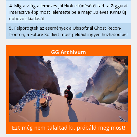
4.
Míg a világ a lemezes játékok eltűnésétől tart, a Ziggurat
Interactive épp most jelentette be a majd’ 30 éves KKnD új
dobozos kiadását
5.
Felpörögtek az események a Ubisoftnál Ghost Recon-
fronton, a Future Soldiert most például ingyen húzhatod be!
GG Archívum
Ezt még nem találtad ki, próbáld meg most!