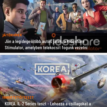
JÁTÉKHÍREK
Jön a legidegesítőbb autós játék, a Rideshare
Stimulator, amelyben telekocsit fogunk vezetni
ISMERTETŐ/TESZT
KOREA. IL-2 Series teszt – Lehozza a csillagokat a