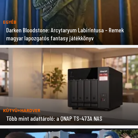
EGYÉB
Darken Bloodstone: Arcytaryum Labirintusa – Remek
magyar lapozgatós fantasy játékkönyv
KÜTYÜ+HARDVER
Több mint adattároló: a QNAP TS-473A NAS