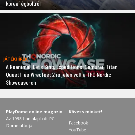
koreai égboltról
JÁTÉKHÍREK
A Reanimal, Let’s Sing, Expeditions: Samurai, Titan
Quest II és Wrecfest 2 is jelen volt a THQ Nordic
Showcase-en
PlayDome online magazin
Kövess minket!
Az 1998-ban alapított PC
Facebook
Dome utódja
YouTube