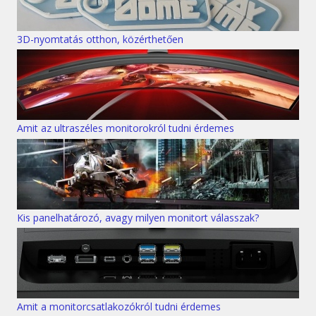
3D-nyomtatás otthon, közérthetően
Amit az ultraszéles monitorokról tudni érdemes
Kis panelhatározó, avagy milyen monitort válasszak?
Amit a monitorcsatlakozókról tudni érdemes