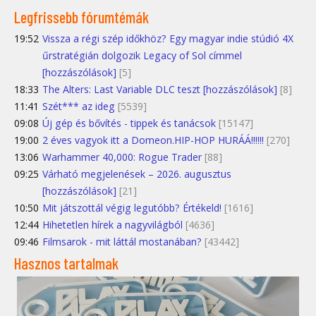
Legfrissebb fórumtémák
19:52
Vissza a régi szép időkhöz? Egy magyar indie stúdió 4X
űrstratégián dolgozik Legacy of Sol címmel
[hozzászólások]
[5]
18:33
The Alters: Last Variable DLC teszt [hozzászólások]
[8]
11:41
Szét*** az ideg
[5539]
09:08
Új gép és bővítés - tippek és tanácsok
[15147]
19:00
2 éves vagyok itt a Domeon.HIP-HOP HURÁÁ!!!!!!
[270]
13:06
Warhammer 40,000: Rogue Trader
[88]
09:25
Várható megjelenések – 2026. augusztus
[hozzászólások]
[21]
10:50
Mit játszottál végig legutóbb? Értékeld!
[1616]
12:44
Hihetetlen hírek a nagyvilágból
[4636]
09:46
Filmsarok - mit láttál mostanában?
[43442]
Hasznos tartalmak