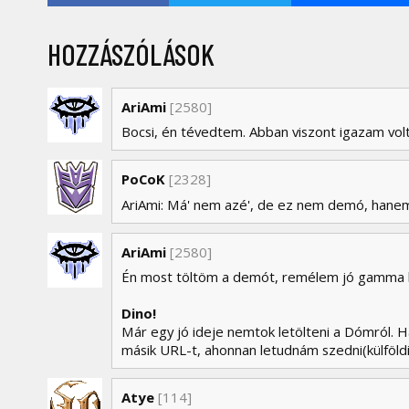
HOZZÁSZÓLÁSOK
AriAmi
[2580]
Bocsi, én tévedtem. Abban viszont igazam volt,
PoCoK
[2328]
AriAmi: Má' nem azé', de ez nem demó, hanem m
AriAmi
[2580]
Én most töltöm a demót, remélem jó gamma l
Dino!
Már egy jó ideje nemtok letölteni a Dómról. H
másik URL-t, ahonnan letudnám szedni(külföldi i
Atye
[114]