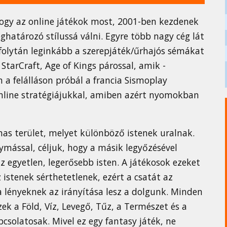
hogy az online játékok most, 2001-ben kezdenek
határozó stílussá válni. Egyre több nagy cég lát
folytán leginkább a szerepjáték/űrhajós sémákat
StarCraft, Age of Kings párossal, amik -
 a felálláson próbál a francia Sismoplay
nline stratégiájukkal, amiben azért nyomokban
mas terület, melyet különböző istenek uralnak.
mással, céljuk, hogy a másik legyőzésével
z egyetlen, legerősebb isten. A játékosok ezeket
istenek sérthetetlenek, ezért a csatát az
a lényeknek az irányítása lesz a dolgunk. Minden
ek a Föld, Víz, Levegő, Tűz, a Természet és a
csolatosak. Mivel ez egy fantasy játék, ne