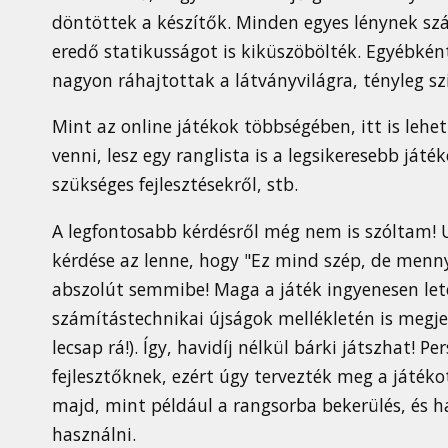
döntöttek a készítők. Minden egyes lénynek szá
eredő statikusságot is kiküszöbölték. Egyébként
nagyon ráhajtottak a látványvilágra, tényleg sz
Mint az online játékok többségében, itt is lehet
venni, lesz egy ranglista is a legsikeresebb ját
szükséges fejlesztésekről, stb.
A legfontosabb kérdésről még nem is szóltam! U
kérdése az lenne, hogy "Ez mind szép, de menny
abszolút semmibe! Maga a játék ingyenesen letöl
számítástechnikai újságok mellékletén is megje
lecsap rá!). Így, havidíj nélkül bárki játszhat! Pe
fejlesztőknek, ezért úgy tervezték meg a játékot
majd, mint például a rangsorba bekerülés, és h
használni.