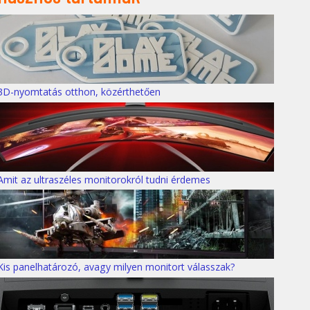
3D-nyomtatás otthon, közérthetően
Amit az ultraszéles monitorokról tudni érdemes
Kis panelhatározó, avagy milyen monitort válasszak?