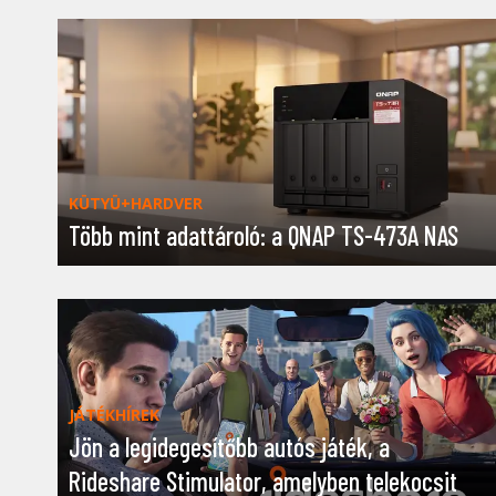
KÜTYÜ+HARDVER
Több mint adattároló: a QNAP TS-473A NAS
JÁTÉKHÍREK
Jön a legidegesítőbb autós játék, a
Rideshare Stimulator, amelyben telekocsit