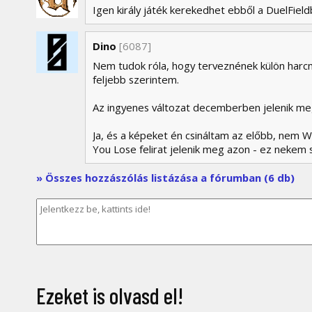
Igen király játék kerekedhet ebből a DuelFieldb
Dino
[6087]
Nem tudok róla, hogy terveznének külön harc
feljebb szerintem.
Az ingyenes változat decemberben jelenik me
Ja, és a képeket én csináltam az előbb, nem W
You Lose felirat jelenik meg azon - ez nekem sz
» Összes hozzászólás listázása a fórumban (6 db)
Ezeket is olvasd el!