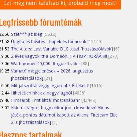
Ezt még nem találtad ki, próbáld meg most!
Legfrissebb fórumtémák
22:56
Szét*** az ideg
[5532]
21:58
Új gép és bővítés - tippek és tanácsok
[15140]
21:53
The Alters: Last Variable DLC teszt [hozzászólások]
[6]
19:00
2 éves vagyok itt a Domeon.HIP-HOP HURÁÁ!!!!!!
[270]
13:06
Warhammer 40,000: Rogue Trader
[88]
09:25
Várható megjelenések – 2026. augusztus
[hozzászólások]
[21]
10:50
Mit játszottál végig legutóbb? Értékeld!
[1616]
12:44
Hihetetlen hírek a nagyvilágból
[4636]
09:46
Filmsarok - mit láttál mostanában?
[43442]
13:02
Kiderült végre, hogy mikor jön a következő Aliens-
játék, pontos dátumot kapott az Aliens: Fireteam Elite
2 is [hozzászólások]
[1]
Hasznos tartalmak