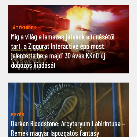
JÁTÉKHÍREK
Míg a világ a lemezes játékok eltűnésétől
tart, a Ziggurat Interactive épp most
jelentette be a majd’ 30 éves KKnD új
dobozos kiadását
EGYÉB
Darken Bloodstone: Arcytaryum Labirintusa –
Remek magyar lapozgatós fantasy