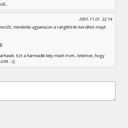
ől...
2001.11.01. 22:14
mezőt, mindenki ugyanazon a ranglétrán kerülhet majd
g.
arhawk. Ezt a harmadik kép miatt írom, tekintve, hogy
ólt :-))