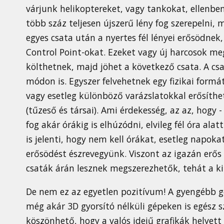
várjunk helikoptereket, vagy tankokat, ellenben a
több száz teljesen újszerű lény fog szerepelni,
egyes csata után a nyertes fél lényei erősödnek,
Control Point-okat. Ezeket vagy új harcosok meg
költhetnek, majd jöhet a következő csata. A cs
módon is. Egyszer felvehetnek egy fizikai formá
vagy esetleg különböző varázslatokkal erősítheti
(tűzeső és társai). Ami érdekesség, az az, hogy -
fog akár órákig is elhúzódni, elvileg fél óra al
is jelenti, hogy nem kell órákat, esetleg napoka
erősödést észrevegyünk. Viszont az igazán erős
csaták árán lesznek megszerezhetők, tehát a ki
De nem ez az egyetlen pozitívum! A gyengébb gé
még akár 3D gyorsító nélküli gépeken is egész s
köszönhető, hogy a valós idejű grafikák helyett