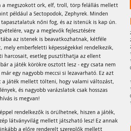
 megszokott ork, elf, troll, törp felállás mellett
 mint például a Sectopodok, Zephyrek. Minden
 tapasztalatuk nőni fog, és az istenük is kap ún.
vételére, vagy a meglevők fejlesztésére
atába az istenek is beavatkozhatnak, kétféle
t, mely emberfeletti képességekkel rendelkezik,
 harcosait, esetleg pusztíthatja az ellent
 bár a játék körökre osztott lesz - egy csata nem
att már egy nagyobb meccsi si lezavarható. Ez azt
t a játék mellett tölteni, hogy valami változást,
 lények, és nagyobb varázslatok csak hosszas
hívás is megvan!
ppel rendelkezők is örülhetnek, hiszen a játék,
zép látványvilág mellett játszható lesz! Ez annak
 inkább a előre renderelt szereplők mellett