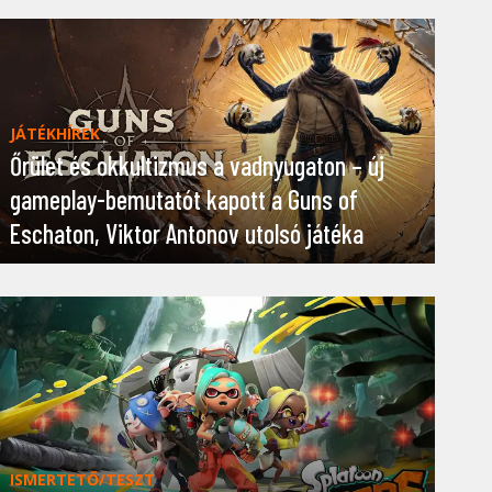
JÁTÉKHÍREK
Őrület és okkultizmus a vadnyugaton – új
gameplay-bemutatót kapott a Guns of
Eschaton, Viktor Antonov utolsó játéka
ISMERTETŐ/TESZT