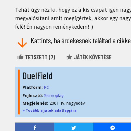
Tehát úgy néz ki, hogy ez a kis csapat igen nagy
megvalósítani amit megígértek, akkor egy nag
felé! Én nagyon reménykedem! :)
Kattints, ha érdekesnek találtad a cikke
TETSZETT (
7
)
JÁTÉK KÖVETÉSE
DuelField
Platform:
PC
Fejlesztő:
Sismoplay
Megjelenés:
2001. IV. negyedév
» Tovább a játék adatlapjára