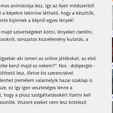
mos animációja lesz, így az ilyen módszerből
 a képekre tekintve látható, hogy a készítők,
inte kijönnek a képről egyes lények!
 majd szövetségeket kötni, lényeket cserélni,
ékosokról, sorozatos közvélemény kutatás, a
gyebár aki ismeri az online játékokat, az első
ibe kerül majd ez nekem?". Nos - dobpergés -
thető lesz, illetve kis szerencsével
lenhet (remélem valamelyik hazai szaklap is
rsze, ez így igen veszteséges lenne a
, hogy a plusz szolgáltatásokért fizetni kell
asonlók. Viszont ezeket nem lesz kötelező