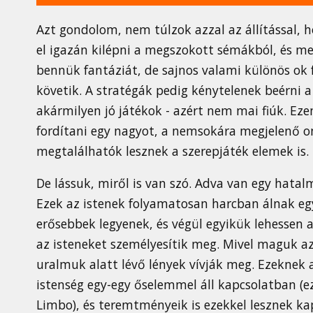
Azt gondolom, nem túlzok azzal az állítással, 
el igazán kilépni a megszokott sémákból, és meg
bennük fantáziát, de sajnos valami különös ok 
követik. A stratégák pedig kénytelenek beérni a 
akármilyen jó játékok - azért nem mai fiúk. Ezen
fordítani egy nagyot, a nemsokára megjelenő o
megtalálhatók lesznek a szerepjáték elemek is.
De lássuk, miről is van szó. Adva van egy hatal
Ezek az istenek folyamatosan harcban álnak egy
erősebbek legyenek, és végül egyikük lehessen a
az isteneket személyesítik meg. Mivel maguk az 
uralmuk alatt lévő lények vívják meg. Ezeknek 
istenség egy-egy őselemmel áll kapcsolatban (ez
Limbo), és teremtményeik is ezekkel lesznek kap