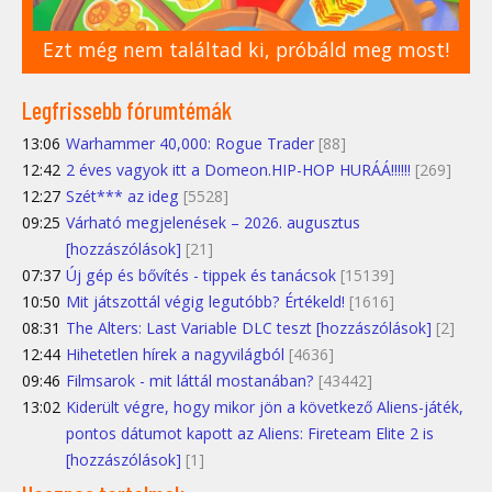
Ezt még nem találtad ki, próbáld meg most!
Legfrissebb fórumtémák
13:06
Warhammer 40,000: Rogue Trader
[88]
12:42
2 éves vagyok itt a Domeon.HIP-HOP HURÁÁ!!!!!!
[269]
12:27
Szét*** az ideg
[5528]
09:25
Várható megjelenések – 2026. augusztus
[hozzászólások]
[21]
07:37
Új gép és bővítés - tippek és tanácsok
[15139]
10:50
Mit játszottál végig legutóbb? Értékeld!
[1616]
08:31
The Alters: Last Variable DLC teszt [hozzászólások]
[2]
12:44
Hihetetlen hírek a nagyvilágból
[4636]
09:46
Filmsarok - mit láttál mostanában?
[43442]
13:02
Kiderült végre, hogy mikor jön a következő Aliens-játék,
pontos dátumot kapott az Aliens: Fireteam Elite 2 is
[hozzászólások]
[1]