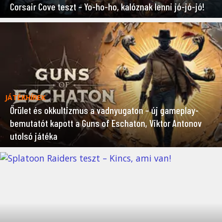
Corsair Cove teszt – Yo-ho-ho, kalóznak lenni jó-jó-jó!
JÁTÉKHÍREK
Őrület és okkultizmus a vadnyugaton – új gameplay-
bemutatót kapott a Guns of Eschaton, Viktor Antonov
utolsó játéka