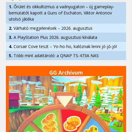
1.
Őrület és okkultizmus a vadnyugaton – új gameplay-
bemutatót kapott a Guns of Eschaton, Viktor Antonov
utolsó játéka
2.
Várható megjelenések – 2026. augusztus
3.
A PlayStation Plus 2026. augusztusi kínálata
4.
Corsair Cove teszt – Yo-ho-ho, kalóznak lenni jó-jó-jó!
5.
Több mint adattároló: a QNAP TS-473A NAS
GG Archívum