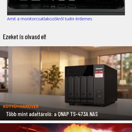
Amit a monitorcsatlakozókról tudni érdemes
Ezeket is olvasd el!
KÜTYÜ+HARDVER
Több mint adattároló: a QNAP TS-473A NAS