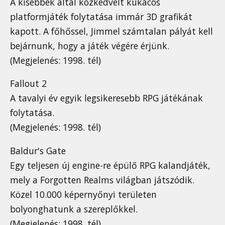
A kisebbek által közkedvelt kukacos
platformjáték folytatása immár 3D grafikát
kapott. A főhőssel, Jimmel számtalan pályát kell
bejárnunk, hogy a játék végére érjünk.
(Megjelenés: 1998. tél)
Fallout 2
A tavalyi év egyik legsikeresebb RPG játékának
folytatása.
(Megjelenés: 1998. tél)
Baldur's Gate
Egy teljesen új engine-re épülő RPG kalandjáték,
mely a Forgotten Realms világban játszódik.
Közel 10.000 képernyőnyi területen
bolyonghatunk a szereplőkkel.
(Megjelenés: 1998. tél)