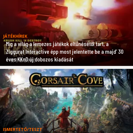
JÁTÉKHÍREK
Míg a világ a lemezes játékok eltűnésétől tart, a
Ziggurat Interactive épp most jelentette be a majd’ 30
éves KKnD új dobozos kiadását
ISMERTETŐ/TESZT