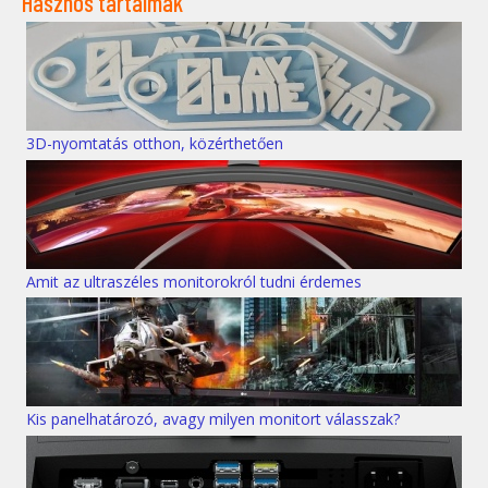
Hasznos tartalmak
3D-nyomtatás otthon, közérthetően
Amit az ultraszéles monitorokról tudni érdemes
Kis panelhatározó, avagy milyen monitort válasszak?