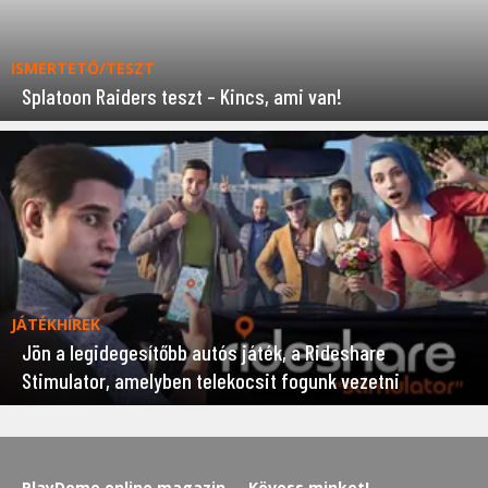
ISMERTETŐ/TESZT
Splatoon Raiders teszt – Kincs, ami van!
JÁTÉKHÍREK
Jön a legidegesítőbb autós játék, a Rideshare
Stimulator, amelyben telekocsit fogunk vezetni
PlayDome online magazin
Kövess minket!