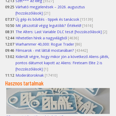
12:13
Szét*** az ideg
[5527]
09:25
Várható megjelenések – 2026. augusztus
[hozzászólások]
[21]
07:37
Új gép és bővítés - tippek és tanácsok
[15139]
10:50
Mit játszottál végig legutóbb? Értékeld!
[1616]
08:31
The Alters: Last Variable DLC teszt [hozzászólások]
[2]
12:44
Hihetetlen hírek a nagyvilágból
[4636]
12:07
Warhammer 40,000: Rogue Trader
[86]
09:46
Filmsarok - mit láttál mostanában?
[43442]
13:02
Kiderült végre, hogy mikor jön a következő Aliens-játék,
pontos dátumot kapott az Aliens: Fireteam Elite 2 is
[hozzászólások]
[1]
11:12
Moderátoroknak
[17410]
Hasznos tartalmak