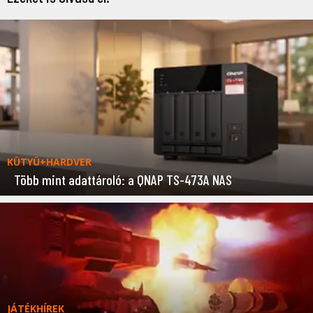
KÜTYÜ+HARDVER
Több mint adattároló: a QNAP TS-473A NAS
JÁTÉKHÍREK