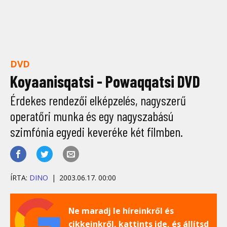
DVD
Koyaanisqatsi - Powaqqatsi DVD
Érdekes rendezői elképzelés, nagyszerű
operatőri munka és egy nagyszabású
szimfónia egyedi keveréke két filmben.
ÍRTA:
DINO
2003.06.17. 00:00
Ne maradj le híreinkről és
cikkeinkről, kattints ide, és állítsd