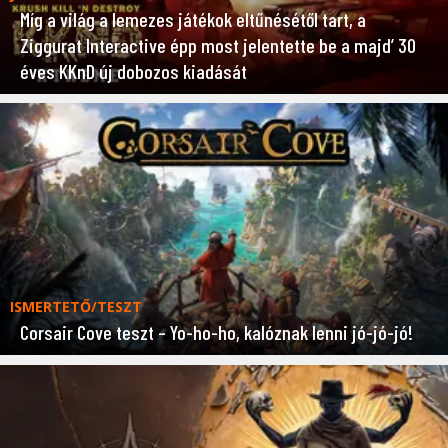
Míg a világ a lemezes játékok eltűnésétől tart, a
Ziggurat Interactive épp most jelentette be a majd’ 30
éves KKnD új dobozos kiadását
ISMERTETŐ/TESZT
Corsair Cove teszt – Yo-ho-ho, kalóznak lenni jó-jó-jó!