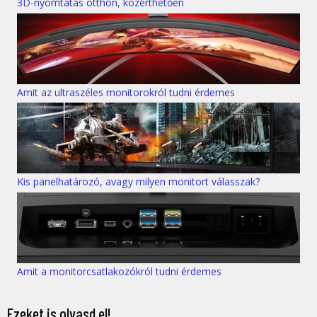
3D-nyomtatás otthon, közérthetően
Amit az ultraszéles monitorokról tudni érdemes
Kis panelhatározó, avagy milyen monitort válasszak?
Amit a monitorcsatlakozókról tudni érdemes
Ezeket is olvasd el!