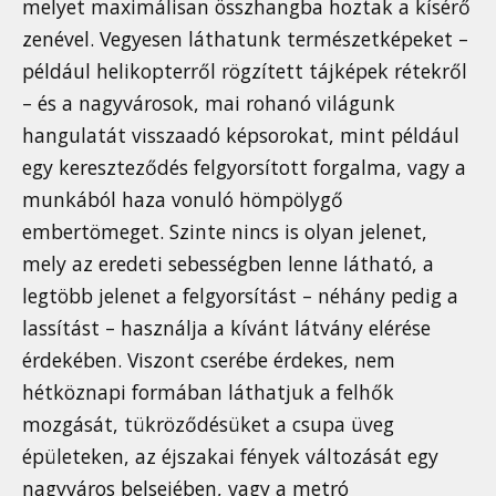
melyet maximálisan összhangba hoztak a kísérő
zenével. Vegyesen láthatunk természetképeket –
például helikopterről rögzített tájképek rétekről
– és a nagyvárosok, mai rohanó világunk
hangulatát visszaadó képsorokat, mint például
egy kereszteződés felgyorsított forgalma, vagy a
munkából haza vonuló hömpölygő
embertömeget. Szinte nincs is olyan jelenet,
mely az eredeti sebességben lenne látható, a
legtöbb jelenet a felgyorsítást – néhány pedig a
lassítást – használja a kívánt látvány elérése
érdekében. Viszont cserébe érdekes, nem
hétköznapi formában láthatjuk a felhők
mozgását, tükröződésüket a csupa üveg
épületeken, az éjszakai fények változását egy
nagyváros belsejében, vagy a metró