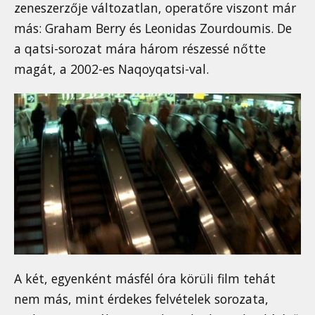
zeneszerzője változatlan, operatőre viszont már
más: Graham Berry és Leonidas Zourdoumis. De
a qatsi-sorozat mára három részessé nőtte
magát, a 2002-es Naqoyqatsi-val.
A két, egyenként másfél óra körüli film tehát
nem más, mint érdekes felvételek sorozata,