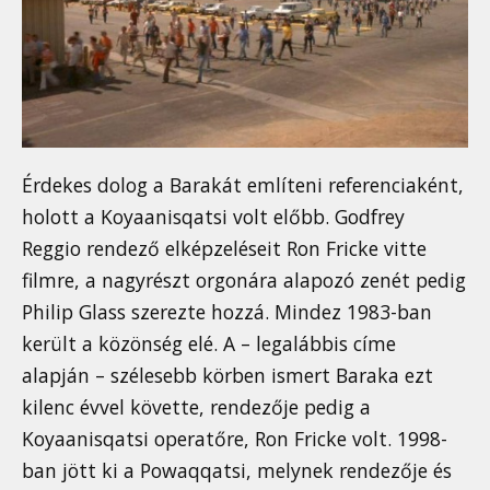
Érdekes dolog a Barakát említeni referenciaként,
holott a Koyaanisqatsi volt előbb. Godfrey
Reggio rendező elképzeléseit Ron Fricke vitte
filmre, a nagyrészt orgonára alapozó zenét pedig
Philip Glass szerezte hozzá. Mindez 1983-ban
került a közönség elé. A – legalábbis címe
alapján – szélesebb körben ismert Baraka ezt
kilenc évvel követte, rendezője pedig a
Koyaanisqatsi operatőre, Ron Fricke volt. 1998-
ban jött ki a Powaqqatsi, melynek rendezője és