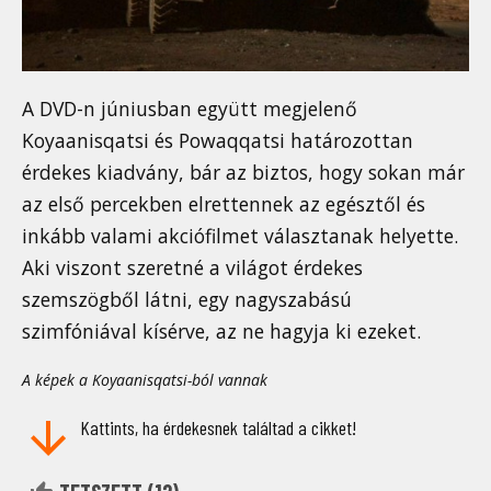
A DVD-n júniusban együtt megjelenő
Koyaanisqatsi és Powaqqatsi határozottan
érdekes kiadvány, bár az biztos, hogy sokan már
az első percekben elrettennek az egésztől és
inkább valami akciófilmet választanak helyette.
Aki viszont szeretné a világot érdekes
szemszögből látni, egy nagyszabású
szimfóniával kísérve, az ne hagyja ki ezeket.
A képek a Koyaanisqatsi-ból vannak
Kattints, ha érdekesnek találtad a cikket!