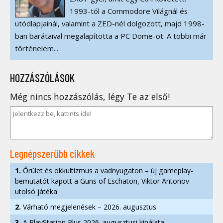
1993-tól a Commodore Világnál és
utódlapjainál, valamint a ZED-nél dolgozott, majd 1998-
ban barátaival megalapította a PC Dome-ot. A többi már
történelem...
HOZZÁSZÓLÁSOK
Még nincs hozzászólás, légy Te az első!
Legnépszerűbb cikkek
1.
Őrület és okkultizmus a vadnyugaton – új gameplay-
bemutatót kapott a Guns of Eschaton, Viktor Antonov
utolsó játéka
2.
Várható megjelenések – 2026. augusztus
3.
A PlayStation Plus 2026. augusztusi kínálata