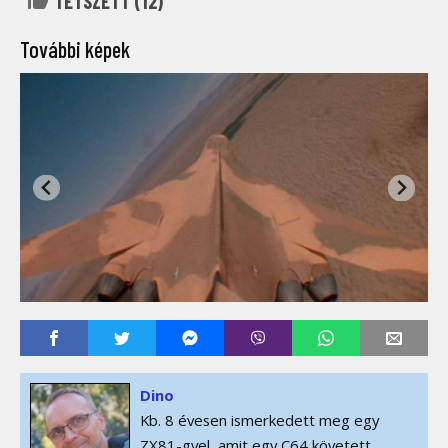
TETSZETT (
12
)
További képek
Dino
Kb. 8 évesen ismerkedett meg egy
ZX81-gyel, amit egy C64 követett.