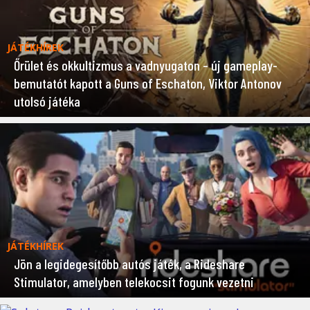
JÁTÉKHÍREK
Őrület és okkultizmus a vadnyugaton – új gameplay-
bemutatót kapott a Guns of Eschaton, Viktor Antonov
utolsó játéka
JÁTÉKHÍREK
Jön a legidegesítőbb autós játék, a Rideshare
Stimulator, amelyben telekocsit fogunk vezetni