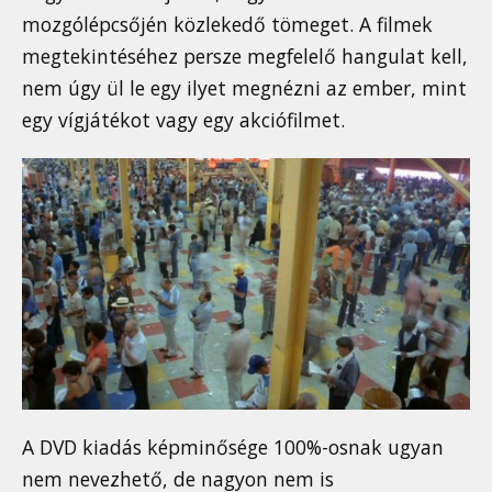
mozgólépcsőjén közlekedő tömeget. A filmek
megtekintéséhez persze megfelelő hangulat kell,
nem úgy ül le egy ilyet megnézni az ember, mint
egy vígjátékot vagy egy akciófilmet.
A DVD kiadás képminősége 100%-osnak ugyan
nem nevezhető, de nagyon nem is