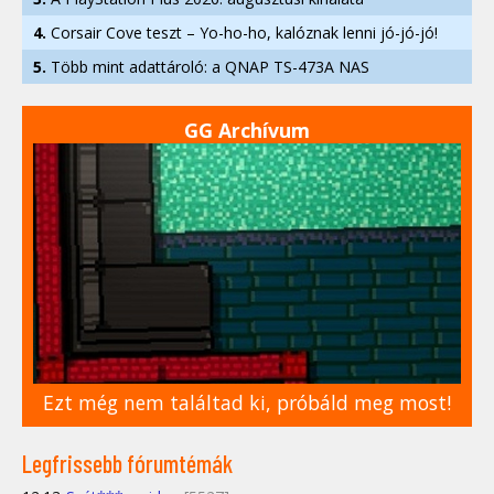
4.
Corsair Cove teszt – Yo-ho-ho, kalóznak lenni jó-jó-jó!
5.
Több mint adattároló: a QNAP TS-473A NAS
GG Archívum
Ezt még nem találtad ki, próbáld meg most!
Legfrissebb fórumtémák