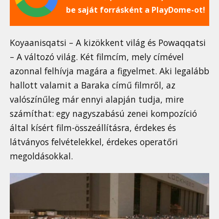
be saját forrásként a PlayDome-ot!
Koyaanisqatsi – A kizökkent világ és Powaqqatsi
– A változó világ. Két filmcím, mely címével
azonnal felhívja magára a figyelmet. Aki legalább
hallott valamit a Baraka című filmről, az
valószínűleg már ennyi alapján tudja, mire
számíthat: egy nagyszabású zenei kompozíció
által kísért film-összeállításra, érdekes és
látványos felvételekkel, érdekes operatőri
megoldásokkal.