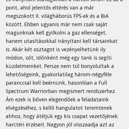
pont, ahol jelentős eltérés van a már
megszokott II. világháborús FPS-ek és a BiA
között. Ebben ugyanis már nem csak saját
magunknak kell gyilkolni a gaz ellenséget,
hanem utasításokkal irányítani kell társainkat
is. Akár két osztagot is vezényelhetünk ily
módon, sőt, időnként még egy tank is segíti
küzdelmeinket. Persze nem túl bonyolultak a
lehetőségeink, gyakorlatilag három-négyféle
paranccsal kell beérnünk, hasonlóan a Full
Spectrum Warriorban megismert rendszerhez.
Ám ezek is bőven elegendőek a feladataink
elvégzéséhez, s kellő hangulatot teremtenek
ahhoz, hogy átéljük egy kis csapat vezetőjének
harctéri érzéseit. Nagyon jól visszaadja azt az