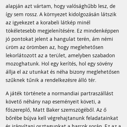
alapján azt vártam, hogy valósághűbb lesz, de
így sem rossz. A környezet kidolgozásán látszik
az igyekezet a korabeli látkép minél
tökéletesebb megjelenítésére. Ez mindenképpen
jó pontokat jelent a hangulat terén, ám némi
üröm az örömben az, hogy meglehetősen
lekorlátozott az a terület, amelyben szabadon
mozoghatunk. Hol egy kerítés, hol egy sövény
állja el az utunkat és néha bizony meglehetősen
szűknek tűnik a rendelkezésre álló tér.
A játék története a normandiai partraszállást
követő néhány nap eseményeit követi, a
főszereplő, Matt Baker szemszögéből. Az ő
bőrébe bújva kell végrehajtanunk feladatainkat
és irányítani osztagunkat a harcok során. Ez az a