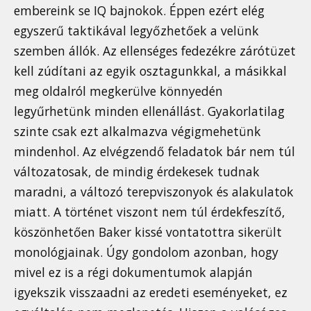
embereink se IQ bajnokok. Éppen ezért elég
egyszerű taktikával legyőzhetőek a velünk
szemben állók. Az ellenséges fedezékre zárótüzet
kell zúdítani az egyik osztagunkkal, a másikkal
meg oldalról megkerülve könnyedén
legyűrhetünk minden ellenállást. Gyakorlatilag
szinte csak ezt alkalmazva végigmehetünk
mindenhol. Az elvégzendő feladatok bár nem túl
változatosak, de mindig érdekesek tudnak
maradni, a változó terepviszonyok és alakulatok
miatt. A történet viszont nem túl érdekfeszítő,
köszönhetően Baker kissé vontatottra sikerült
monológjainak. Úgy gondolom azonban, hogy
mivel ez is a régi dokumentumok alapján
igyekszik visszaadni az eredeti eseményeket, ez