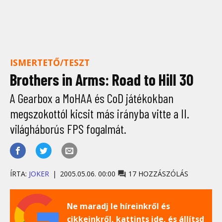
ISMERTETŐ/TESZT
Brothers in Arms: Road to Hill 30
A Gearbox a MoHAA és CoD játékokban
megszokottól kicsit más irányba vitte a II.
világháborús FPS fogalmát.
ÍRTA:
JOKER
2005.05.06. 00:00
17 HOZZÁSZÓLÁS
Ne maradj le híreinkről és
cikkeinkről, kattints ide, és állítsd