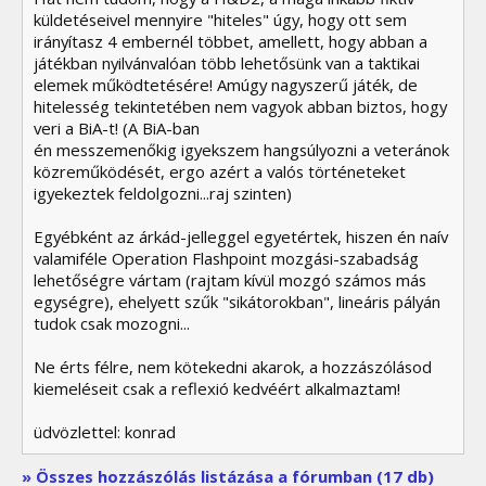
küldetéseivel mennyire "hiteles" úgy, hogy ott sem
irányítasz 4 embernél többet, amellett, hogy abban a
játékban nyilvánvalóan több lehetősünk van a taktikai
elemek működtetésére! Amúgy nagyszerű játék, de
hitelesség tekintetében nem vagyok abban biztos, hogy
veri a BiA-t! (A BiA-ban
én messzemenőkig igyekszem hangsúlyozni a veteránok
közreműködését, ergo azért a valós történeteket
igyekeztek feldolgozni...raj szinten)
Egyébként az árkád-jelleggel egyetértek, hiszen én naív
valamiféle Operation Flashpoint mozgási-szabadság
lehetőségre vártam (rajtam kívül mozgó számos más
egységre), ehelyett szűk "sikátorokban", lineáris pályán
tudok csak mozogni...
Ne érts félre, nem kötekedni akarok, a hozzászólásod
kiemeléseit csak a reflexió kedvéért alkalmaztam!
üdvözlettel: konrad
» Összes hozzászólás listázása a fórumban (17 db)