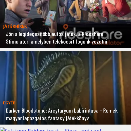
JÁTÉKHÍREK
Jön a legidegesítőbb autós játék, a Rideshare
Stimulator, amelyben telekocsit fogunk vezetni
EGYÉB
Darken Bloodstone: Arcytaryum Labirintusa – Remek
magyar lapozgatós fantasy játékkönyv