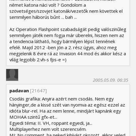
német katona náci volt ? Gondolom a
szövetséges/szovjet katonák/vezetők nem követtek el
semmilyen háborús bűnt ... bah ...
Az Operation Flashpoint szabadságát pedig valószinűleg
semmilyen játék nem fogja már überelni, hiszen nem az
a tendencia látható, hogy bármilyen lépst tennének
efelé. Majd 2012 -ben jön a 2. rész úgyis, ahoz meg
megjelenik 8 évre rá az Invasion 44 mod és akkor kész a
világ legjobb 2.vh-s fps-e =)
2005.05.09. 06:35
padavan
[21647]
Csodás grafika: Anyira azért nem csodás. Nem egy
hányinger,de a kissé szét van nyomva az egész ezzel az
idióta blur-rel. Ha az nem lenne, mindjárt kapnánk egy
MOHAA szintű gfx-et...
Egyedi téma: II. VH, roppant egyedi, ja...
Multiplayerhez nem volt szerencsém.
MI: No comment, ha neked kihívást okozott, akkor veled