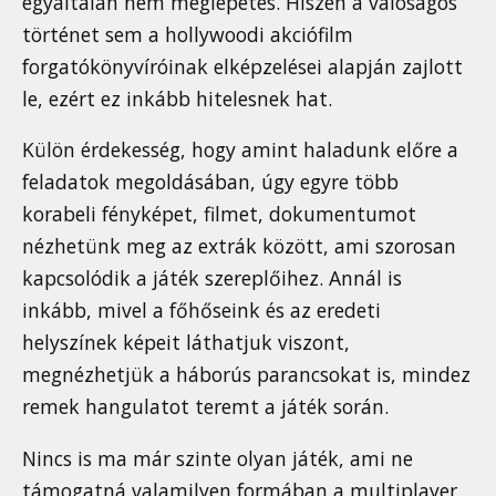
egyáltalán nem meglepetés. Hiszen a valóságos
történet sem a hollywoodi akciófilm
forgatókönyvíróinak elképzelései alapján zajlott
le, ezért ez inkább hitelesnek hat.
Külön érdekesség, hogy amint haladunk előre a
feladatok megoldásában, úgy egyre több
korabeli fényképet, filmet, dokumentumot
nézhetünk meg az extrák között, ami szorosan
kapcsolódik a játék szereplőihez. Annál is
inkább, mivel a főhőseink és az eredeti
helyszínek képeit láthatjuk viszont,
megnézhetjük a háborús parancsokat is, mindez
remek hangulatot teremt a játék során.
Nincs is ma már szinte olyan játék, ami ne
támogatná valamilyen formában a multiplayer