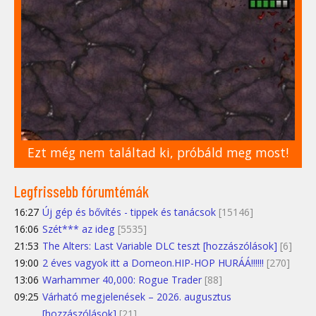
Ezt még nem találtad ki, próbáld meg most!
Legfrissebb fórumtémák
16:27
Új gép és bővítés - tippek és tanácsok
[15146]
16:06
Szét*** az ideg
[5535]
21:53
The Alters: Last Variable DLC teszt [hozzászólások]
[6]
19:00
2 éves vagyok itt a Domeon.HIP-HOP HURÁÁ!!!!!!
[270]
13:06
Warhammer 40,000: Rogue Trader
[88]
09:25
Várható megjelenések – 2026. augusztus
[hozzászólások]
[21]