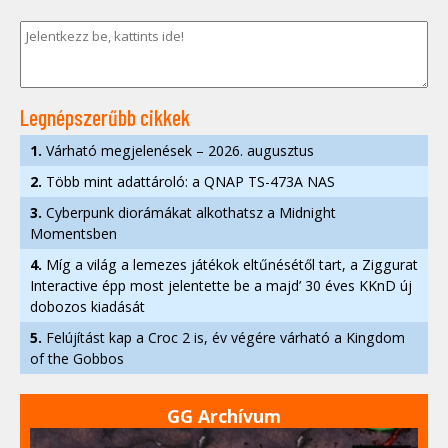
Legnépszerűbb cikkek
1.
Várható megjelenések – 2026. augusztus
2.
Több mint adattároló: a QNAP TS-473A NAS
3.
Cyberpunk diorámákat alkothatsz a Midnight
Momentsben
4.
Míg a világ a lemezes játékok eltűnésétől tart, a Ziggurat
Interactive épp most jelentette be a majd’ 30 éves KKnD új
dobozos kiadását
5.
Felújítást kap a Croc 2 is, év végére várható a Kingdom
of the Gobbos
GG Archívum