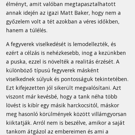
élményt, amit valóban megtapasztalhatott
annak idején az igazi Matt Baker, hogy nem a
győzelem volt a tét azokban a véres időkben,
hanem a túlélés.
A fegyverek viselkedését is lemodellezték, és
ezért a célzás is nehézkesebb, inog a kezünkben
a puska, ezzel is növelték a realitás érzését. A
különböző típusú fegyverek másként
viselkednek súlyuk és pontosságuk tekintetében.
Ezt kifejezetten jól sikerült megvalósítani. Azt
viszont már kevésbé, hogy a tank néha több
lövést is kibír egy másik harckocsitól, máskor
meg hasonló körülmények között villámgyorsan
kiiktatják. Arról nem is beszélve, amikor a saját
tankom átgázol az embereimen és ami a