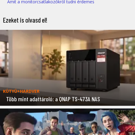
Amit a monitorcsatlakozókról tudni érdemes
Ezeket is olvasd el!
KÜTYÜ+HARDVER
Több mint adattároló: a QNAP TS-473A NAS