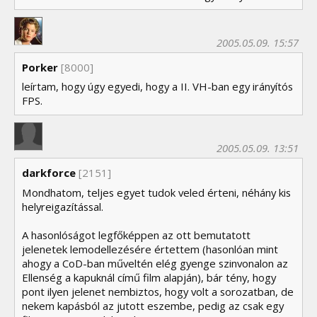
2005.05.09. 15:57
Porker
[8000]
leírtam, hogy úgy egyedi, hogy a II. VH-ban egy irányítós
FPS.
2005.05.09. 13:51
darkforce
[2151]
Mondhatom, teljes egyet tudok veled érteni, néhány kis
helyreigazítással.
A hasonlóságot legfőképpen az ott bemutatott
jelenetek lemodellezésére értettem (hasonlóan mint
ahogy a CoD-ban műveltén elég gyenge szinvonalon az
Ellenség a kapuknál című film alapján), bár tény, hogy
pont ilyen jelenet nembiztos, hogy volt a sorozatban, de
nekem kapásból az jutott eszembe, pedig az csak egy