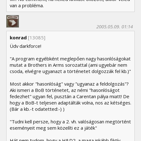
van a probléma.
2005.05.09. 01:14
konrad
[13085]
Üdv darkforce!
"A program egyébként meglepően nagy hasonlóságokat
mutat a Brothers in Arms sorozattal (ami ugyebár nem
csoda, elvégre ugyanazt a történetet dolgozzák fel kb.)"
Most akkor "hasonlóság" vagy "ugyanaz a feldolgozás"?
Aki ismeri a BoB történetet, az némi "hasonlóságot
fedezhet" ugyan fel, pusztán a Carentan pálya miatt! De
hogy a BoB-t teljesen adaptálták volna, nos az kétséges.
(Bár a kb.-t odatetted:-) )
"Tudni kell persze, hogy a 2. vh. valóságosan megtörtént
eseményeit meg sem közelíti ez a játék"
Hát nem tudom, hogy a H&D2, a maga inkább fiktív