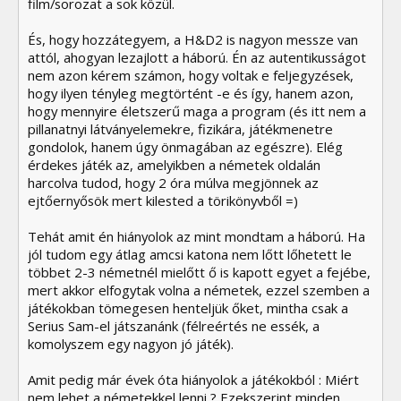
film/sorozat a sok közül.
És, hogy hozzátegyem, a H&D2 is nagyon messze van
attól, ahogyan lezajlott a háború. Én az autentikusságot
nem azon kérem számon, hogy voltak e feljegyzések,
hogy ilyen tényleg megtörtént -e és így, hanem azon,
hogy mennyire életszerű maga a program (és itt nem a
pillanatnyi látványelemekre, fizikára, játékmenetre
gondolok, hanem úgy önmagában az egészre). Elég
érdekes játék az, amelyikben a németek oldalán
harcolva tudod, hogy 2 óra múlva megjönnek az
ejtőernyősök mert kilested a törikönyvből =)
Tehát amit én hiányolok az mint mondtam a háború. Ha
jól tudom egy átlag amcsi katona nem lőtt lőhetett le
többet 2-3 németnél mielőtt ő is kapott egyet a fejébe,
mert akkor elfogytak volna a németek, ezzel szemben a
játékokban tömegesen henteljük őket, mintha csak a
Serius Sam-el játszanánk (félreértés ne essék, a
komolyszem egy nagyon jó játék).
Amit pedig már évek óta hiányolok a játékokból : Miért
nem lehet a németekkel lenni ? Ezekszerint minden