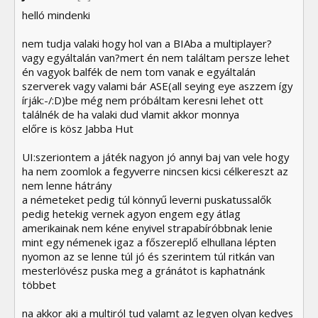
helló mindenki
nem tudja valaki hogy hol van a BIAba a multiplayer?
vagy egyáltalán van?mert én nem találtam persze lehet
én vagyok balfék de nem tom vanak e egyáltalán
szerverek vagy valami bár ASE(all seying eye aszzem így
írják:-/:D)be még nem próbáltam keresni lehet ott
találnék de ha valaki dud vlamit akkor monnya
előre is kösz Jabba Hut
UI:szeriontem a játék nagyon jó annyi baj van vele hogy
ha nem zoomlok a fegyverre nincsen kicsi célkereszt az
nem lenne hátrány
a németeket pedig túl könnyű leverni puskatussalők
pedig hetekig vernek agyon engem egy átlag
amerikainak nem kéne enyivel strapabíróbbnak lenie
mint egy némenek igaz a főszereplő elhullana lépten
nyomon az se lenne túl jó és szerintem túl ritkán van
mesterlövész puska meg a gránátot is kaphatnánk
többet
na akkor aki a multiról tud valamt az legyen olyan kedves