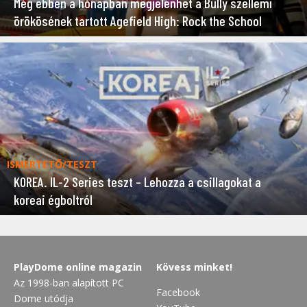
Még ebben a hónapban megjelenhet a Bully szellemi
örökösének tartott Agefield High: Rock the School
ISMERTETŐ/TESZT
KOREA. IL-2 Series teszt – Lehozza a csillagokat a
koreai égboltról
PlayDome online magazin
Kövess minket!
Az 1998-ban alapított PC
Facebook
Dome utódja