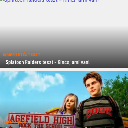
ISMERTETŐ/TESZT
Splatoon Raiders teszt – Kincs, ami van!
JÁTÉKHÍREK