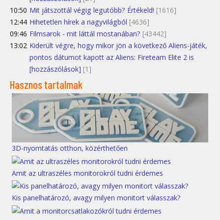
10:50
Mit játszottál végig legutóbb? Értékeld!
[1616]
12:44
Hihetetlen hírek a nagyvilágból
[4636]
09:46
Filmsarok - mit láttál mostanában?
[43442]
13:02
Kiderült végre, hogy mikor jön a következő Aliens-játék,
pontos dátumot kapott az Aliens: Fireteam Elite 2 is
[hozzászólások]
[1]
Hasznos tartalmak
3D-nyomtatás otthon, közérthetően
Amit az ultraszéles monitorokról tudni érdemes
Kis panelhatározó, avagy milyen monitort válasszak?