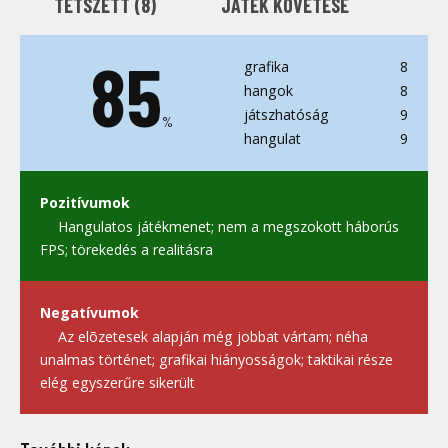
TETSZETT (
8
)
JÁTÉK KÖVETÉSE
85
grafika
8
hangok
8
játszhatóság
9
%
hangulat
9
Pozitívumok
Hangulatos játékmenet; nem a megszokott háborús
FPS; törekedés a realitásra
Negatívumok
Az elõzetesek alapján még jobbat vártam; néha
unalmas történet; grafikai hiányosságok; taktikai része
elég egyszerűre sikerült