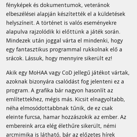
fényképek és dokumentumok, veteránok
elbeszélései alapján készítették el a küldetések
helyszíneit. A történet is valós eseményekre
alapulva rajzolódik ki előttünk a játék során.
Mindezek után joggal várta el mindenki, hogy
egy fantasztikus programmal rukkolnak elő a
srácok. Lássuk, hogy mennyire sikerült ez!
Akik egy MoHAA vagy CoD jellegű játékot vártak,
azoknak bizonyára csalódást fog jelenteni ez a
program. A grafika bár nagyon hasonlít az
említettekhez, mégis más. Kicsit elnagyoltabb,
néha elmosódottabbnak tűnik, de ez csak
eleinte furcsa, hamar hozzászokik az ember. Az
embereink arca elég élethűre sikerült, némi
arcmimika is látható, bár az előzetes hírek