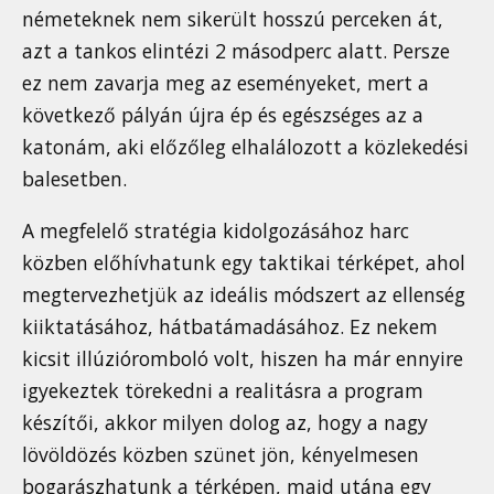
németeknek nem sikerült hosszú perceken át,
azt a tankos elintézi 2 másodperc alatt. Persze
ez nem zavarja meg az eseményeket, mert a
következő pályán újra ép és egészséges az a
katonám, aki előzőleg elhalálozott a közlekedési
balesetben.
A megfelelő stratégia kidolgozásához harc
közben előhívhatunk egy taktikai térképet, ahol
megtervezhetjük az ideális módszert az ellenség
kiiktatásához, hátbatámadásához. Ez nekem
kicsit illúzióromboló volt, hiszen ha már ennyire
igyekeztek törekedni a realitásra a program
készítői, akkor milyen dolog az, hogy a nagy
lövöldözés közben szünet jön, kényelmesen
bogarászhatunk a térképen, majd utána egy