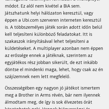
módot. Ez alól nem kivétel a BiA sem.
Játszhatunk helyi hálózaton keresztül, vagy
éppen a Ubi.com szerveren interneten keresztül
is. A többszemélyes játék során adott időn belül
kell teljesíteni különböző feladatokat. Itt is
szakaszok irányításával lehet teljesíteni a
küldetéseket. A multiplayer azonban nem éppen
az erőssége ennek a játéknak, szerintem az
egyjátékos rész jobban sikerült, de ezt inkább
döntse el mindenki maga, lehet, hogy csak az én
szájízemnek nem lett megfelelő.
Összességében egy nagyon jó játékot ismertem
meg a Brother in Arms révén, bár nem ilyennek
álmodtam meg, de így is sok élvezetes órát
köszönhetek neki. Vannak hiányosságai és