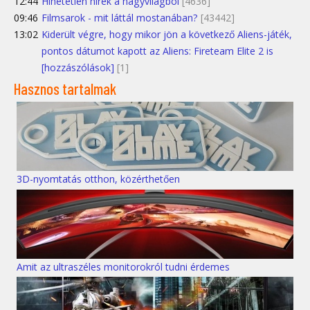
12:44
Hihetetlen hírek a nagyvilágból
[4636]
09:46
Filmsarok - mit láttál mostanában?
[43442]
13:02
Kiderült végre, hogy mikor jön a következő Aliens-játék,
pontos dátumot kapott az Aliens: Fireteam Elite 2 is
[hozzászólások]
[1]
Hasznos tartalmak
3D-nyomtatás otthon, közérthetően
Amit az ultraszéles monitorokról tudni érdemes