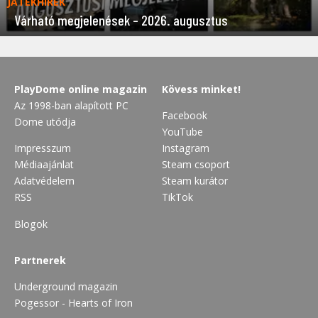
JÁTÉKHÍREK
Várható megjelenések – 2026. augusztus
PlayDome online magazin
Kövess minket!
Az 1998-ban alapított PC
Facebook
Dome utódja
YouTube
Impresszum
Instagram
Médiaajánlat
Steam csoport
Adatvédelem
Steam kurátor
RSS
TikTok
Blogok
Partnerek
Underground magazin
Pogessor - Hearts of Iron