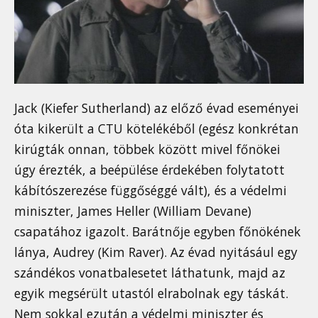
Jack (Kiefer Sutherland) az előző évad eseményei
óta kikerült a CTU kötelékéből (egész konkrétan
kirúgták onnan, többek között mivel főnökei
úgy érezték, a beépülése érdekében folytatott
kábítószerezése függőséggé vált), és a védelmi
miniszter, James Heller (William Devane)
csapatához igazolt. Barátnője egyben főnökének
lánya, Audrey (Kim Raver). Az évad nyitásául egy
szándékos vonatbalesetet láthatunk, majd az
egyik megsérült utastól elrabolnak egy táskát.
Nem sokkal ezután a védelmi miniszter és