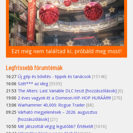
Ezt még nem találtad ki, próbáld meg most!
Legfrissebb fórumtémák
16:27
Új gép és bővítés - tippek és tanácsok
[15146]
16:06
Szét*** az ideg
[5535]
21:53
The Alters: Last Variable DLC teszt [hozzászólások]
[6]
19:00
2 éves vagyok itt a Domeon.HIP-HOP HURÁÁ!!!!!!
[270]
13:06
Warhammer 40,000: Rogue Trader
[88]
09:25
Várható megjelenések – 2026. augusztus
[hozzászólások]
[21]
10:50
Mit játszottál végig legutóbb? Értékeld!
[1616]