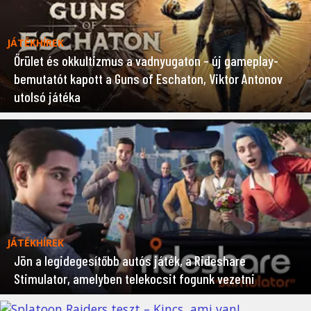
JÁTÉKHÍREK
Őrület és okkultizmus a vadnyugaton – új gameplay-
bemutatót kapott a Guns of Eschaton, Viktor Antonov
utolsó játéka
JÁTÉKHÍREK
Jön a legidegesítőbb autós játék, a Rideshare
Stimulator, amelyben telekocsit fogunk vezetni