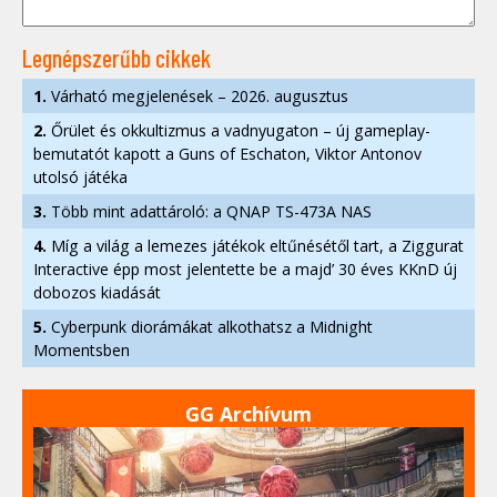
Legnépszerűbb cikkek
1.
Várható megjelenések – 2026. augusztus
2.
Őrület és okkultizmus a vadnyugaton – új gameplay-
bemutatót kapott a Guns of Eschaton, Viktor Antonov
utolsó játéka
3.
Több mint adattároló: a QNAP TS-473A NAS
4.
Míg a világ a lemezes játékok eltűnésétől tart, a Ziggurat
Interactive épp most jelentette be a majd’ 30 éves KKnD új
dobozos kiadását
5.
Cyberpunk diorámákat alkothatsz a Midnight
Momentsben
GG Archívum