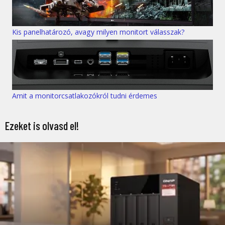
Kis panelhatározó, avagy milyen monitort válasszak?
Amit a monitorcsatlakozókról tudni érdemes
Ezeket is olvasd el!