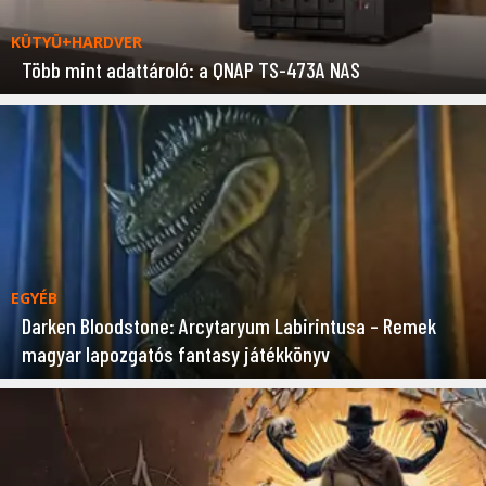
KÜTYÜ+HARDVER
Több mint adattároló: a QNAP TS-473A NAS
EGYÉB
Darken Bloodstone: Arcytaryum Labirintusa – Remek
magyar lapozgatós fantasy játékkönyv