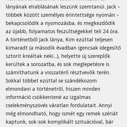
lányának elrablásának leszünk szemtanúi. Jack –
többek között személyes érintettsége nyomán –
bekapcsolódik a nyomozásba, és megkezdődik
az újabb, folyamatos feszültségekkel teli 24 óra.
A történetből Jack lánya, Kim ezúttal teljesen
kimaradt (a második évadban igencsak idegesítő
sztorit kreáltak neki...), helyette új szereplők
kerültek a sorozatba, és sok meglepetésre is
számíthatunk a visszatérő résztvevők terén.
Sokkal többet ezúttal se szándékozom
elmondani a történetről, hiszen minden
információ csökkentené az izgalmas
cselekményszövés váratlan fordulatait. Annyi
még elmondható, hogy ismét egy remek szériát
kaptunk, sok-sok komplikált szituációval, bár