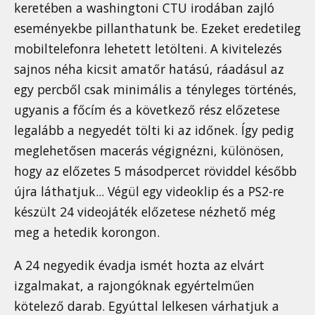
keretében a washingtoni CTU irodában zajló
eseményekbe pillanthatunk be. Ezeket eredetileg
mobiltelefonra lehetett letölteni. A kivitelezés
sajnos néha kicsit amatőr hatású, ráadásul az
egy percből csak minimális a tényleges történés,
ugyanis a főcím és a következő rész előzetese
legalább a negyedét tölti ki az időnek. Így pedig
meglehetősen macerás végignézni, különösen,
hogy az előzetes 5 másodpercet röviddel később
újra láthatjuk... Végül egy videoklip és a PS2-re
készült 24 videojáték előzetese nézhető még
meg a hetedik korongon.
A 24 negyedik évadja ismét hozta az elvárt
izgalmakat, a rajongóknak egyértelműen
kötelező darab. Egyúttal lelkesen várhatjuk a