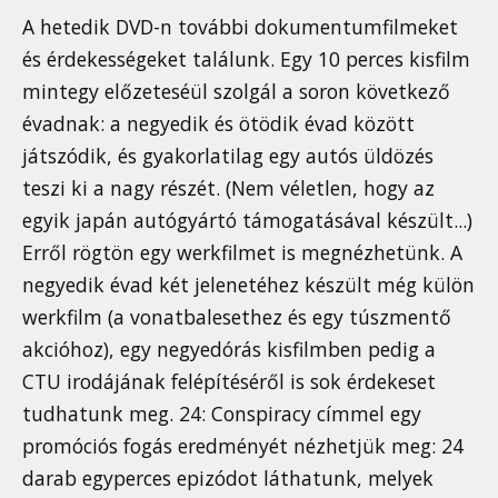
A hetedik DVD-n további dokumentumfilmeket
és érdekességeket találunk. Egy 10 perces kisfilm
mintegy előzeteséül szolgál a soron következő
évadnak: a negyedik és ötödik évad között
játszódik, és gyakorlatilag egy autós üldözés
teszi ki a nagy részét. (Nem véletlen, hogy az
egyik japán autógyártó támogatásával készült...)
Erről rögtön egy werkfilmet is megnézhetünk. A
negyedik évad két jelenetéhez készült még külön
werkfilm (a vonatbalesethez és egy túszmentő
akcióhoz), egy negyedórás kisfilmben pedig a
CTU irodájának felépítéséről is sok érdekeset
tudhatunk meg. 24: Conspiracy címmel egy
promóciós fogás eredményét nézhetjük meg: 24
darab egyperces epizódot láthatunk, melyek