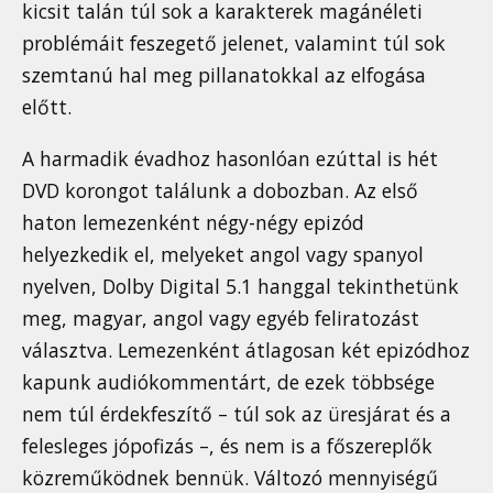
kicsit talán túl sok a karakterek magánéleti
problémáit feszegető jelenet, valamint túl sok
szemtanú hal meg pillanatokkal az elfogása
előtt.
A harmadik évadhoz hasonlóan ezúttal is hét
DVD korongot találunk a dobozban. Az első
haton lemezenként négy-négy epizód
helyezkedik el, melyeket angol vagy spanyol
nyelven, Dolby Digital 5.1 hanggal tekinthetünk
meg, magyar, angol vagy egyéb feliratozást
választva. Lemezenként átlagosan két epizódhoz
kapunk audiókommentárt, de ezek többsége
nem túl érdekfeszítő – túl sok az üresjárat és a
felesleges jópofizás –, és nem is a főszereplők
közreműködnek bennük. Változó mennyiségű