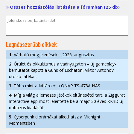
» Összes hozzászólás listázása a fórumban (25 db)
Legnépszerűbb cikkek
1.
Várható megjelenések – 2026. augusztus
2.
Őrület és okkultizmus a vadnyugaton – új gameplay-
bemutatót kapott a Guns of Eschaton, Viktor Antonov
utolsó játéka
3.
Több mint adattároló: a QNAP TS-473A NAS
4.
Míg a világ a lemezes játékok eltűnésétől tart, a Ziggurat
Interactive épp most jelentette be a majd’ 30 éves KKnD új
dobozos kiadását
5.
Cyberpunk diorámákat alkothatsz a Midnight
Momentsben