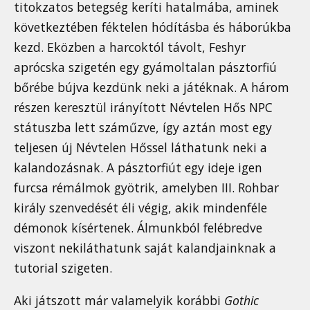
titokzatos betegség keríti hatalmába, aminek
következtében féktelen hódításba és háborúkba
kezd. Eközben a harcoktól távolt, Feshyr
aprócska szigetén egy gyámoltalan pásztorfiú
bőrébe bújva kezdünk neki a játéknak. A három
részen keresztül irányított Névtelen Hős NPC
státuszba lett száműzve, így aztán most egy
teljesen új Névtelen Hőssel láthatunk neki a
kalandozásnak. A pásztorfiút egy ideje igen
furcsa rémálmok gyötrik, amelyben III. Rohbar
király szenvedését éli végig, akik mindenféle
démonok kísértenek. Álmunkból felébredve
viszont nekiláthatunk saját kalandjainknak a
tutorial szigeten.
Aki játszott már valamelyik korábbi
Gothic