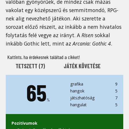
valóban gyönyörűek, de mindez csak mázas
vakolat egy középszerű és semmitmondó, RPG-
nek alig nevezhető játékon. Aki szerette a
sorozat előző részeit, az inkább a nem hivatalos
folytatás felé vegye az irányt. A
Risen
sokkal
inkább Gothic lett, mint az
Arcania: Gothic 4
.
Kattints, ha érdekesnek találtad a cikket!
TETSZETT (
7
)
JÁTÉK KÖVETÉSE
65
grafika
9
hangok
5
játszhatóság
7
%
hangulat
5
Pozitívumok