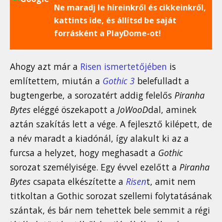
Ne maradj le híreinkről és cikkeinkről,
kattints ide, és állítsd be saját
forrásként a PlayDome-ot!
Ahogy azt már a
Risen ismertetőjében
is
említettem, miután a
Gothic 3
belefulladt a
bugtengerbe, a sorozatért addig felelős
Piranha
Bytes
eléggé öszekapott a
JoWooD
dal, aminek
aztán szakítás lett a vége. A fejlesztő kilépett, de
a név maradt a kiadónál, így alakult ki az a
furcsa a helyzet, hogy meghasadt a
Gothic
sorozat személyisége. Egy évvel ezelőtt a
Piranha
Bytes
csapata elkészítette a
Risen
t, amit nem
titkoltan a Gothic sorozat szellemi folytatásának
szántak, és bár nem tehettek bele semmit a régi