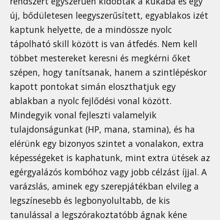
rendszert egyszerűen kidobták a kukába és egy
új, bődületesen leegyszerűsített, egyablakos izét
kaptunk helyette, de a mindössze nyolc
tápolható skill között is van átfedés. Nem kell
többet mestereket keresni és megkérni őket
szépen, hogy tanítsanak, hanem a szintlépéskor
kapott pontokat simán eloszthatjuk egy
ablakban a nyolc fejlődési vonal között.
Mindegyik vonal fejleszti valamelyik
tulajdonságunkat (HP, mana, stamina), és ha
elérünk egy bizonyos szintet a vonalakon, extra
képességeket is kaphatunk, mint extra ütések az
egérgyalázós kombóhoz vagy jobb célzást íjjal. A
varázslás, aminek egy szerepjátékban elvileg a
legszínesebb és legbonyolultabb, de kis
tanulással a legszórakoztatóbb ágnak kéne