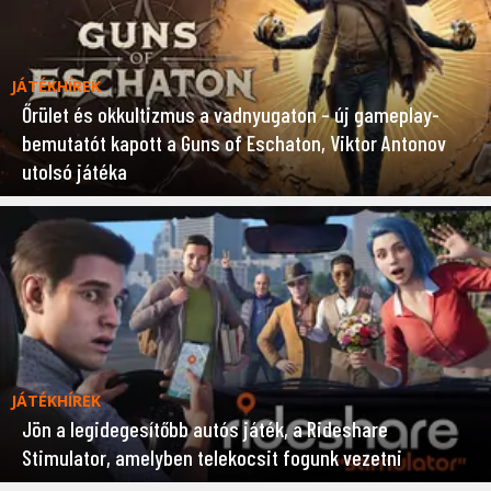
JÁTÉKHÍREK
Őrület és okkultizmus a vadnyugaton – új gameplay-
bemutatót kapott a Guns of Eschaton, Viktor Antonov
utolsó játéka
JÁTÉKHÍREK
Jön a legidegesítőbb autós játék, a Rideshare
Stimulator, amelyben telekocsit fogunk vezetni