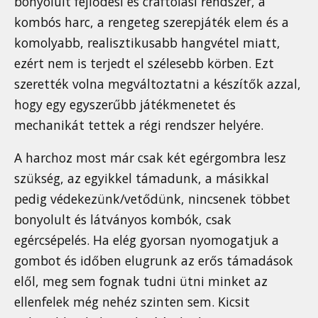
bonyolult fejlődési és craftolási rendszer, a
kombós harc, a rengeteg szerepjáték elem és a
komolyabb, realisztikusabb hangvétel miatt,
ezért nem is terjedt el szélesebb körben. Ezt
szerették volna megváltoztatni a készítők azzal,
hogy egy egyszerűbb játékmenetet és
mechanikát tettek a régi rendszer helyére.
A harchoz most már csak két egérgombra lesz
szükség, az egyikkel támadunk, a másikkal
pedig védekezünk/vetődünk, nincsenek többet
bonyolult és látványos kombók, csak
egércsépelés. Ha elég gyorsan nyomogatjuk a
gombot és időben elugrunk az erős támadások
elől, meg sem fognak tudni ütni minket az
ellenfelek még nehéz szinten sem. Kicsit