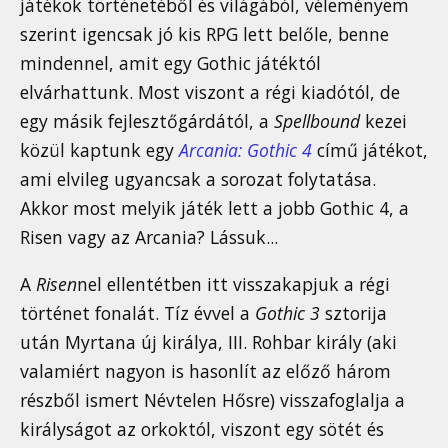
játékok történetéből és világából, véleményem
szerint igencsak jó kis RPG lett belőle, benne
mindennel, amit egy Gothic játéktól
elvárhattunk. Most viszont a régi kiadótól, de
egy másik fejlesztőgárdától, a
Spellbound
kezei
közül kaptunk egy
Arcania: Gothic 4
című játékot,
ami elvileg ugyancsak a sorozat folytatása.
Akkor most melyik játék lett a jobb Gothic 4, a
Risen vagy az Arcania? Lássuk...
A
Risen
nel ellentétben itt visszakapjuk a régi
történet fonalát. Tíz évvel a
Gothic 3
sztorija
után Myrtana új királya, III. Rohbar király (aki
valamiért nagyon is hasonlít az előző három
részből ismert Névtelen Hősre) visszafoglalja a
királyságot az orkoktól, viszont egy sötét és