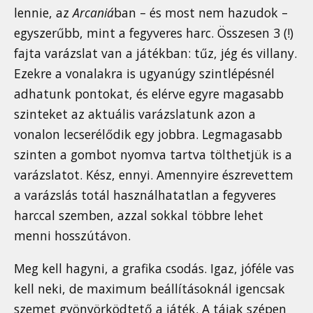
lennie, az
Arcaniá
ban – és most nem hazudok –
egyszerűbb, mint a fegyveres harc. Összesen 3 (!)
fajta varázslat van a játékban: tűz, jég és villany.
Ezekre a vonalakra is ugyanúgy szintlépésnél
adhatunk pontokat, és elérve egyre magasabb
szinteket az aktuális varázslatunk azon a
vonalon lecserélődik egy jobbra. Legmagasabb
szinten a gombot nyomva tartva tölthetjük is a
varázslatot. Kész, ennyi. Amennyire észrevettem
a varázslás totál használhatatlan a fegyveres
harccal szemben, azzal sokkal többre lehet
menni hosszútávon.
Meg kell hagyni, a grafika csodás. Igaz, jóféle vas
kell neki, de maximum beállításoknál igencsak
szemet gyönyörködtető a játék. A tájak szépen