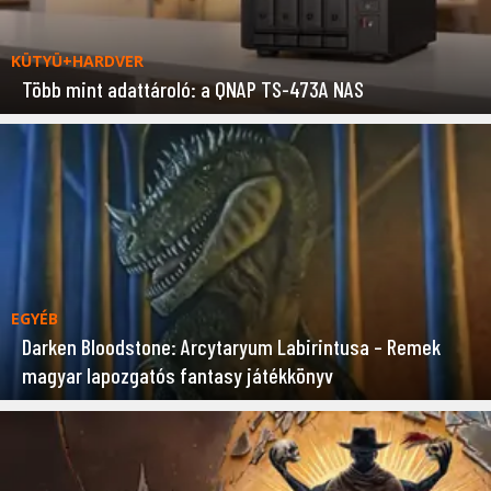
KÜTYÜ+HARDVER
Több mint adattároló: a QNAP TS-473A NAS
EGYÉB
Darken Bloodstone: Arcytaryum Labirintusa – Remek
magyar lapozgatós fantasy játékkönyv