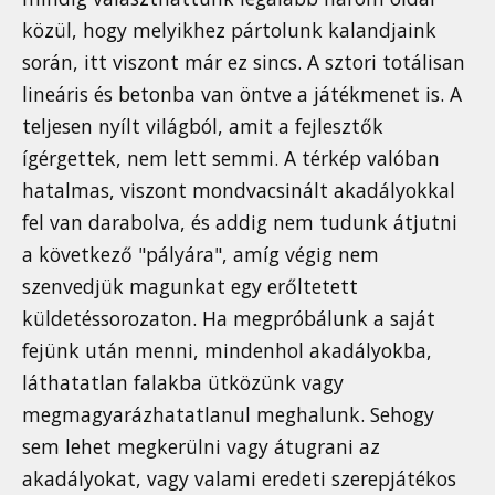
közül, hogy melyikhez pártolunk kalandjaink
során, itt viszont már ez sincs. A sztori totálisan
lineáris és betonba van öntve a játékmenet is. A
teljesen nyílt világból, amit a fejlesztők
ígérgettek, nem lett semmi. A térkép valóban
hatalmas, viszont mondvacsinált akadályokkal
fel van darabolva, és addig nem tudunk átjutni
a következő "pályára", amíg végig nem
szenvedjük magunkat egy erőltetett
küldetéssorozaton. Ha megpróbálunk a saját
fejünk után menni, mindenhol akadályokba,
láthatatlan falakba ütközünk vagy
megmagyarázhatatlanul meghalunk. Sehogy
sem lehet megkerülni vagy átugrani az
akadályokat, vagy valami eredeti szerepjátékos