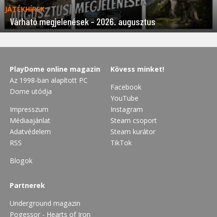
JÁTÉKHÍREK
Várható megjelenések – 2026. augusztus
PlayDome online magazin
Kövess minket!
Az 1998-ban alapított PC
Facebook
Dome utódja
YouTube
Impresszum
Instagram
Médiaajánlat
Steam csoport
Adatvédelem
Steam kurátor
RSS
TikTok
Blogok
Partnerek
Underground magazin
Pogessor - Hearts of Iron