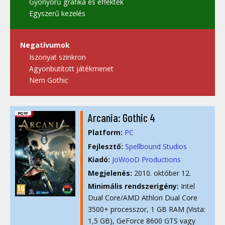
Gyönyörű grafika és effektek
Egyszerű kezelés
Negatívumok
Iszonyat szinkron
Agyonbutított játékmenet
Nem Gothic
Arcania: Gothic 4
Platform:
PC
Fejlesztő:
Spellbound Studios
Kiadó:
JoWooD Productions
Megjelenés:
2010. október 12.
Minimális rendszerigény:
Intel
Dual Core/AMD Athlon Dual Core
3500+ processzor, 1 GB RAM (Vista:
1,5 GB), GeForce 8600 GTS vagy