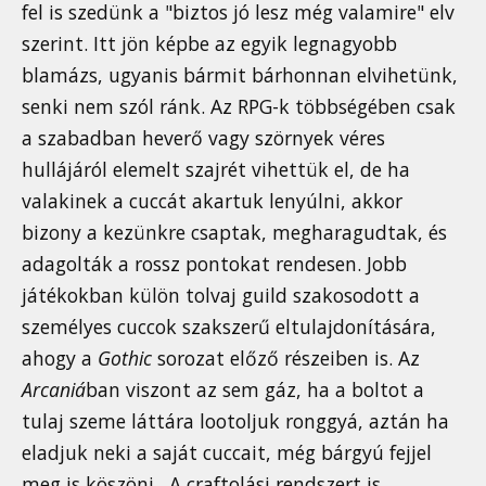
fel is szedünk a "biztos jó lesz még valamire" elv
szerint. Itt jön képbe az egyik legnagyobb
blamázs, ugyanis bármit bárhonnan elvihetünk,
senki nem szól ránk. Az RPG-k többségében csak
a szabadban heverő vagy szörnyek véres
hullájáról elemelt szajrét vihettük el, de ha
valakinek a cuccát akartuk lenyúlni, akkor
bizony a kezünkre csaptak, megharagudtak, és
adagolták a rossz pontokat rendesen. Jobb
játékokban külön tolvaj guild szakosodott a
személyes cuccok szakszerű eltulajdonítására,
ahogy a
Gothic
sorozat előző részeiben is. Az
Arcaniá
ban viszont az sem gáz, ha a boltot a
tulaj szeme láttára lootoljuk ronggyá, aztán ha
eladjuk neki a saját cuccait, még bárgyú fejjel
meg is köszöni . A craftolási rendszert is