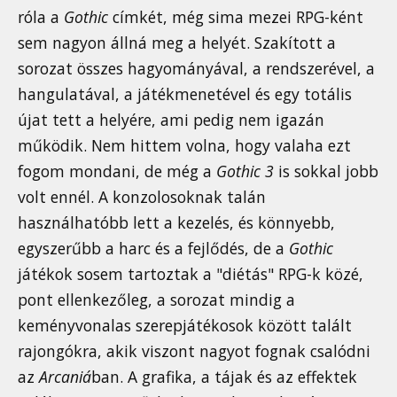
róla a
Gothic
címkét, még sima mezei RPG-ként
sem nagyon állná meg a helyét. Szakított a
sorozat összes hagyományával, a rendszerével, a
hangulatával, a játékmenetével és egy totális
újat tett a helyére, ami pedig nem igazán
működik. Nem hittem volna, hogy valaha ezt
fogom mondani, de még a
Gothic 3
is sokkal jobb
volt ennél. A konzolosoknak talán
használhatóbb lett a kezelés, és könnyebb,
egyszerűbb a harc és a fejlődés, de a
Gothic
játékok sosem tartoztak a "diétás" RPG-k közé,
pont ellenkezőleg, a sorozat mindig a
keményvonalas szerepjátékosok között talált
rajongókra, akik viszont nagyot fognak csalódni
az
Arcaniá
ban. A grafika, a tájak és az effektek