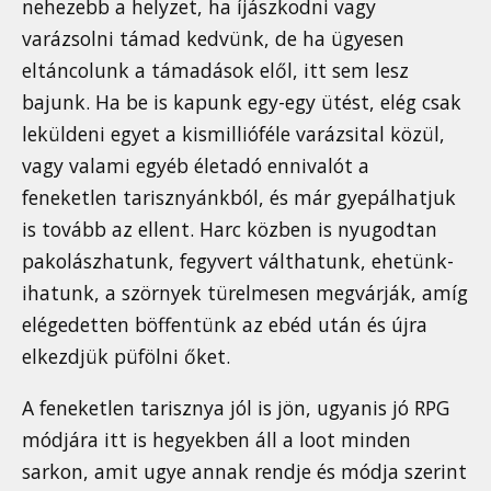
nehezebb a helyzet, ha íjászkodni vagy
varázsolni támad kedvünk, de ha ügyesen
eltáncolunk a támadások elől, itt sem lesz
bajunk. Ha be is kapunk egy-egy ütést, elég csak
leküldeni egyet a kismillióféle varázsital közül,
vagy valami egyéb életadó ennivalót a
feneketlen tarisznyánkból, és már gyepálhatjuk
is tovább az ellent. Harc közben is nyugodtan
pakolászhatunk, fegyvert válthatunk, ehetünk-
ihatunk, a szörnyek türelmesen megvárják, amíg
elégedetten böffentünk az ebéd után és újra
elkezdjük püfölni őket.
A feneketlen tarisznya jól is jön, ugyanis jó RPG
módjára itt is hegyekben áll a loot minden
sarkon, amit ugye annak rendje és módja szerint