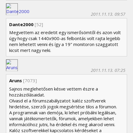
2011.11.13. 09:57
Dante2000
[52]
Megvettem az eredetit egy ismerősömtől és azon volt
úgy hogy csak 1440x900-as felbontás volt rajta lejjebb
nem lehetett venni és így a 19" monitoron szaggatott
kicsit mert nagy neki.
2011.11.13. 07:25
Aruns
[7073]
Sajnos meglehetősen késve vettem észre a
hozzászólásaidat.
Olvasd el a fórumszabályzatot: kalóz szoftverek
hirdetése, szerzői jogok megsértése tilos a fórumon.
A programnak van demója, ki lehet próbálni legálisan,
vannak játékismertetők, fórumok, amelyekben lehet
információhoz jutni, ha érdekel és meg akarod venni.
Kalóz szoftverekkel kapcsolatos kérdéseket a