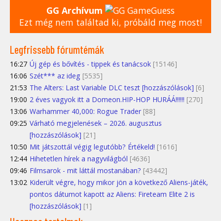
GG Archívum
Ezt még nem találtad ki, próbáld meg most!
Legfrissebb fórumtémák
16:27
Új gép és bővítés - tippek és tanácsok
[15146]
16:06
Szét*** az ideg
[5535]
21:53
The Alters: Last Variable DLC teszt [hozzászólások]
[6]
19:00
2 éves vagyok itt a Domeon.HIP-HOP HURÁÁ!!!!!!
[270]
13:06
Warhammer 40,000: Rogue Trader
[88]
09:25
Várható megjelenések – 2026. augusztus
[hozzászólások]
[21]
10:50
Mit játszottál végig legutóbb? Értékeld!
[1616]
12:44
Hihetetlen hírek a nagyvilágból
[4636]
09:46
Filmsarok - mit láttál mostanában?
[43442]
13:02
Kiderült végre, hogy mikor jön a következő Aliens-játék,
pontos dátumot kapott az Aliens: Fireteam Elite 2 is
[hozzászólások]
[1]