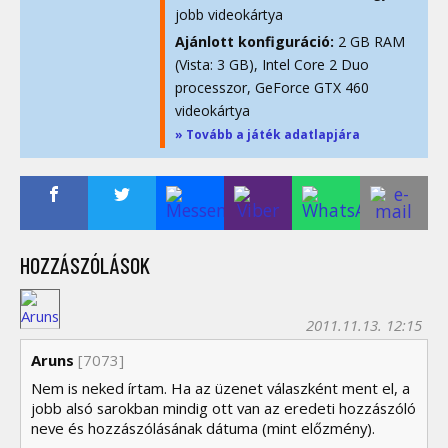
jobb videokártya
Ajánlott konfiguráció:
2 GB RAM
(Vista: 3 GB), Intel Core 2 Duo
processzor, GeForce GTX 460
videokártya
» Tovább a játék adatlapjára
HOZZÁSZÓLÁSOK
2011.11.13. 12:15
Aruns
[7073]
Nem is neked írtam. Ha az üzenet válaszként ment el, a
jobb alsó sarokban mindig ott van az eredeti hozzászóló
neve és hozzászólásának dátuma (mint előzmény).