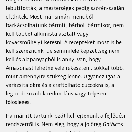
lebutították, a mesterségek pedig szőrén-szálán
eltűntek. Most már simán menüből
barkácsolhatunk bármit, bárhol, bármikor, nem
kell többet alkimista asztalt vagy
kovácsműhelyt keresni. A recepteket most is be
kell szereznünk, de semmiféle képzettség nem
kell és alapanyagból is annyi van, hogy
Amazonast lehetne vele rekeszteni, sokkal több,
mint amennyire szükség lenne. Ugyanez igaz a
varázsitalokra és a craftolható cuccokra is, a
legtöbb közülük redundáns vagy teljesen
fölösleges.
Ha már itt tartunk, szót kell ejtenünk a fejlődési
rendszerről is. Nem elég, hogy a jó öreg
Gothic
os