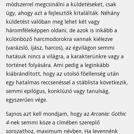
módszerrel megcsinálni a küldetéseket, csak
úgy, ahogy azt a fejlesztők kitalálták. Néhány
küldetést valóban meg lehet két vagy
háromféleképpen oldani, de azok is inkább a
különböző harcmodorokra vannak kiélezve
(varázsló, íjász, harcos), az égvilágon semmi
hatásuk nincs a világra, a karakterünkre vagy a
történet folyására. Ami pedig a leginkább
kiábrándított, hogy az utolsó főellenség után
egy hatalmas reccsenéssel a stáblista következik,
semmi epilógus, konklúzió vagy tanulság,
egyszerűen vége.
Sajnos azt kell mondjam, hogy az
Arcania: Gothic
4
-nek semmi köze a címében szereplő
sorozathoz, maximum névben. Ha levennénk