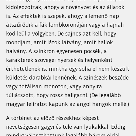
kidolgozottak, ahogy a növényzet és az állatok
is. Az effektek is szépek, ahogy a lemenő nap
átszűrődik a fák lombkoronáján vagy a hajnali
köd leül a völgyben. De sajnos azt kell, hogy
mondjam, amit látok látvány, amit hallok
halvány. A szinkron egyenesen pocsék, a
karakterek szövegei nyersek és helyenként
érthetetlenek is, mintha egy soha el nem készült
küldetés darabkái lennének. A színészek beszéde
vagy totálisan monoton, vagy annyira
túljátszott, hogy rossz hallgatni. (De legalább
magyar feliratot kapunk az angol hangok mellé.)
A történet az előző részekhez képest
nevetségesen gagyi és tele van lyukakkal. Eddig
mindig választhattunk legalább három oldal