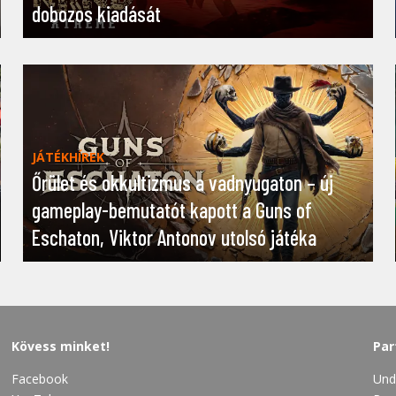
dobozos kiadását
JÁTÉKHÍREK
Őrület és okkultizmus a vadnyugaton – új
gameplay-bemutatót kapott a Guns of
Eschaton, Viktor Antonov utolsó játéka
Kövess minket!
Par
Facebook
Und