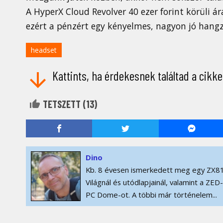
A HyperX Cloud Revolver 40 ezer forint körüli á
ezért a pénzért egy kényelmes, nagyon jó han
headset
Kattints, ha érdekesnek találtad a cikke
TETSZETT (
13
)
Dino
Kb. 8 évesen ismerkedett meg egy ZX81
Világnál és utódlapjainál, valamint a ZE
PC Dome-ot. A többi már történelem...