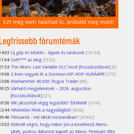
Ezt még nem találtad ki, próbáld meg most!
Legfrissebb fórumtémák
14:03
Új gép és bővítés - tippek és tanácsok
[15144]
11:04
Szét*** az ideg
[5533]
21:53
The Alters: Last Variable DLC teszt [hozzászólások]
[6]
19:00
2 éves vagyok itt a Domeon.HIP-HOP HURÁÁ!!!!!!
[270]
13:06
Warhammer 40,000: Rogue Trader
[88]
09:25
Várható megjelenések – 2026. augusztus
[hozzászólások]
[21]
10:50
Mit játszottál végig legutóbb? Értékeld!
[1616]
12:44
Hihetetlen hírek a nagyvilágból
[4636]
09:46
Filmsarok - mit láttál mostanában?
[43442]
13:02
Kiderült végre, hogy mikor jön a következő Aliens-
játék, pontos dátumot kapott az Aliens: Fireteam Elite