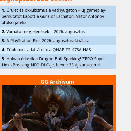
1.
Őrület és okkultizmus a vadnyugaton – új gameplay-
bemutatót kapott a Guns of Eschaton, Viktor Antonov
utolsó játéka
2.
Várható megjelenések – 2026. augusztus
3.
A PlayStation Plus 2026. augusztusi kínálata
4.
Több mint adattároló: a QNAP TS-473A NAS
5.
Holnap érkezik a Dragon Ball: Sparking! ZERO Super
Limit-Breaking NEO DLC-je, benne 33 új karakterrel
GG Archívum