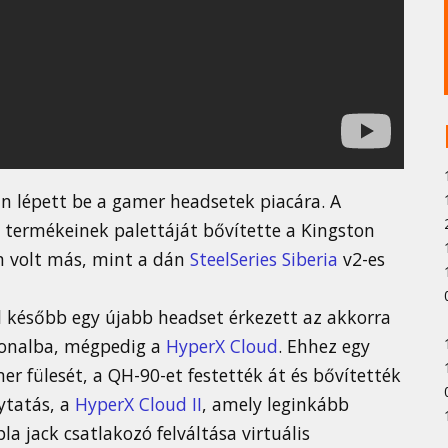
án lépett be a gamer headsetek piacára. A
 termékeinek palettáját bővítette a Kingston
m volt más, mint a dán
SteelSeries Siberia
v2-es
vel később egy újabb headset érkezett az akkorra
onalba, mégpedig a
HyperX Cloud
. Ehhez egy
r fülesét, a QH-90-et festették át és bővítették
lytatás, a
HyperX Cloud II
, amely leginkább
a jack csatlakozó felváltása virtuális