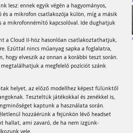
ünk lesz: ennek egyik végén a hagyományos,
ó és a mikrofon csatlakozója külön, míg a másik
s a mikrofonnémító kapcsolóval. Ide dughatjuk
ont a Cloud II-höz hasonlóan csatlakoztathatjuk,
ére. Ezúttal nincs műanyag sapka a foglalatra,
m, hogy elveszik az onnan a korábbi teszt során.
 megtalálhatjuk a megfelelő pozíciót szánk
k helyet, az előző modellhez képest fülünktől
angoknak. Teszteltük játékokkal és zenékkel is,
hangminőséget kaptunk a használata során.
életlenül hozzáérünk a fejünkön lévő headset
t hallat, ami zavaró, de ha nem izgünk-
kozunk vele.