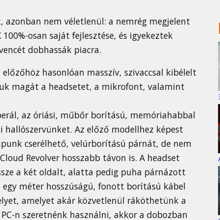
t, azonban nem véletlenül: a nemrég megjelent
100%-osan saját fejlesztése, és igyekeztek
vencét dobhassák piacra.
előzőhöz hasonlóan masszív, szivaccsal kibélelt
juk magát a headsetet, a mikrofont, valamint
 operál, az óriási, műbőr borítású, memóriahabbal
li hallószervünket. Az előző modellhez képest
punk cserélhető, velúrborítású párnát, de nem
Cloud Revolver hosszabb távon is. A headset
össze a két oldalt, alatta pedig puha párnázott
, egy méter hosszúságú, fonott borítású kábel
elyet, amelyet akár közvetlenül ráköthetünk a
a PC-n szeretnénk használni, akkor a dobozban