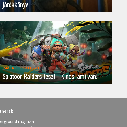
játékkönyv
ISMERTETŐ/TESZT
Splatoon Raiders teszt – Kincs, ami van!
tnerek
erground magazin