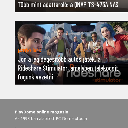
Több mint adattároló: a QNAP TS-473A NAS
JÁTÉKHÍREK
Jön a legidegesítőbb autós játék, a
Rideshare Stimulator, amelyben telekocsit
fogunk vezetni
PlayDome online magazin
Az 1998-ban alapított PC Dome utódja