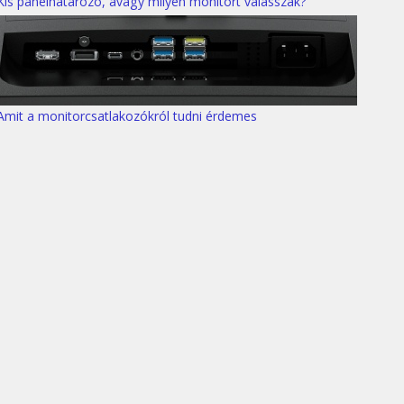
Kis panelhatározó, avagy milyen monitort válasszak?
Amit a monitorcsatlakozókról tudni érdemes