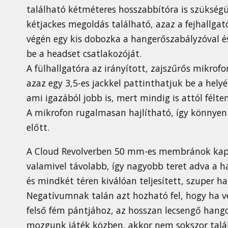
található kétméteres hosszabbítóra is szükség
kétjackes megoldás található, azaz a fejhallgat
végén egy kis dobozka a hangerőszabályzóval é
be a headset csatlakozóját.
A fülhallgatóra az irányított, zajszűrős mikrof
azaz egy 3,5-es jackkel pattinthatjuk be a hely
ami igazából jobb is, mert mindig is attól félte
A mikrofon rugalmasan hajlítható, így könnyen
előtt.
A Cloud Revolverben 50 mm-es membránok kapta
valamivel távolabb, így nagyobb teret adva a h
és mindkét téren kiválóan teljesített, szuper 
Negatívumnak talán azt hozható fel, hogy ha v
felső fém pántjához, az hosszan lecsengő hango
mozgunk játék közben, akkor nem sokszor talál