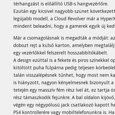
térhangzást is előállító USB-s hangvezérlőre.
Ezután egy kicsivel nagyobb szünet következet
legújabb modell, a Cloud Revolver már a HyperX 
mindent beleadni, hogy a gamerek egyik új ked
Már a csomagolásnak is megadták a módját: az 
dobozt rejt a külső karton, amelyben megtalál
egy vezérlőkkel felszerelt hosszabbítókábelt.
A design ezúttal is a fekete és piros színekkel
kitöltött puha fülpárna pedig teljesen körbeöle
talán visszalépésnek tűnhet, hogy most nem ka
is hiányzott, nagyon kényelmesnek bizonyult a 
tetején egy masszív fém rész ível át, ez tartja 
rész támaszkodik fejünkre. A bal oldalon kijövő
végén egy négypólusú jack csatlakozó kapott h
PS4 kontrollerére vagy mobiltelefonunkra is. H