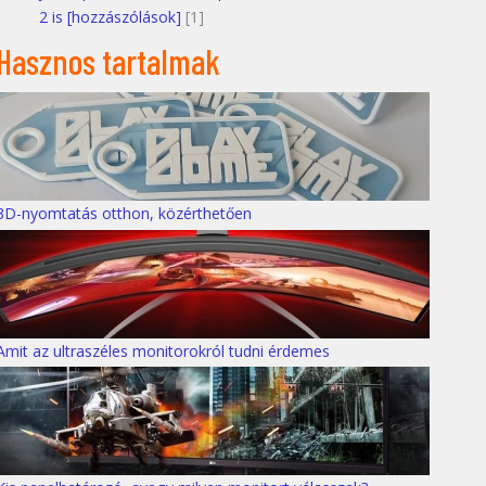
2 is [hozzászólások]
[1]
Hasznos tartalmak
3D-nyomtatás otthon, közérthetően
Amit az ultraszéles monitorokról tudni érdemes