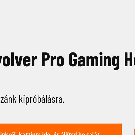
volver Pro Gaming 
zánk kipróbálásra.
nkről, kattints ide, és állítsd be saját