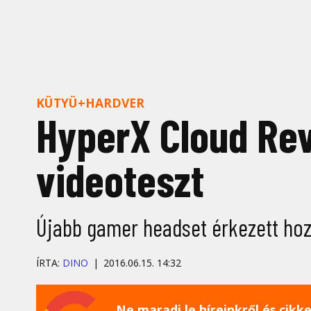
KÜTYÜ+HARDVER
HyperX Cloud Re
videoteszt
Újabb gamer headset érkezett hoz
ÍRTA:
DINO
2016.06.15. 14:32
Ne maradj le híreinkről és cikkei