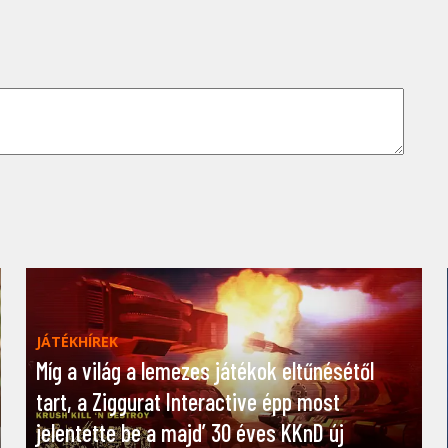
JÁTÉKHÍREK
Míg a világ a lemezes játékok eltűnésétől
tart, a Ziggurat Interactive épp most
jelentette be a majd’ 30 éves KKnD új