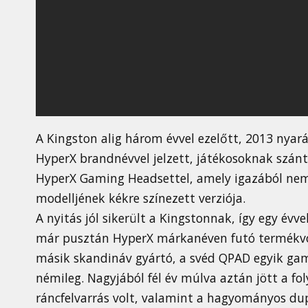
A Kingston alig három évvel ezelőtt, 2013 nyar
HyperX brandnévvel jelzett, játékosoknak szánt
HyperX Gaming Headsettel, amely igazából ne
modelljének kékre színezett verziója.
A nyitás jól sikerült a Kingstonnak, így egy év
már pusztán HyperX márkanéven futó termékv
másik skandináv gyártó, a svéd QPAD egyik game
némileg. Nagyjából fél év múlva aztán jött a fo
ráncfelvarrás volt, valamint a hagyományos dupl