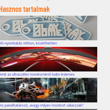
Hasznos tartalmak
3D-nyomtatás otthon, közérthetően
Amit az ultraszéles monitorokról tudni érdemes
Kis panelhatározó, avagy milyen monitort válasszak?