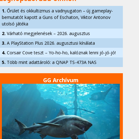
1.
Őrület és okkultizmus a vadnyugaton – új gameplay-
bemutatót kapott a Guns of Eschaton, Viktor Antonov
utolsó játéka
2.
Várható megjelenések – 2026. augusztus
3.
A PlayStation Plus 2026. augusztusi kínálata
4.
Corsair Cove teszt – Yo-ho-ho, kalóznak lenni jó-jó-jó!
5.
Több mint adattároló: a QNAP TS-473A NAS
GG Archívum