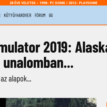
28 ÉVE VELETEK – 1998– PC DOME / 2012– PLAYDOME
S
KÜTYÜ/HARDVER
FÓRUM
GG
imulator 2019: Alask
 unalomban...
z alapok...