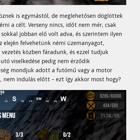
öznek is egymástól, de meglehetősen döglöttek
érni a célt. Verseny nincs, időt nem mér, csak
 sokkal jobban elő volt adva, és szerintem ilyen
sz elején felvehetünk némi üzemanyagot,
eg vezetés közben fáradunk, és ezzel tudjuk
 autó viselkedése pedig nem érződik
tőség mondjuk adott a futómű vagy a motor
, nem indulás előtt – ezt így akkor most hogy?