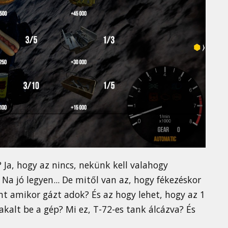
? Ja, hogy az nincs, nekünk kell valahogy
 Na jó legyen... De mitől van az, hogy fékezéskor
t amikor gázt adok? És az hogy lehet, hogy az 1
yakalt be a gép? Mi ez, T-72-es tank álcázva? És