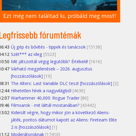
Ezt még nem találtad ki, próbáld meg most!
Legfrissebb fórumtémák
06:43
Új gép és bővítés - tippek és tanácsok
[15138]
04:12
Szét*** az ideg
[5523]
10:50
Mit játszottál végig legutóbb? Értékeld!
[1616]
10:47
Várható megjelenések – 2026. augusztus
[hozzászólások]
[19]
08:31
The Alters: Last Variable DLC teszt [hozzászólások]
[2]
12:44
Hihetetlen hírek a nagyvilágból
[4636]
12:07
Warhammer 40,000: Rogue Trader
[86]
09:46
Filmsarok - mit láttál mostanában?
[43442]
13:02
Kiderült végre, hogy mikor jön a következő Aliens-
játék, pontos dátumot kapott az Aliens: Fireteam Elite
2 is [hozzászólások]
[1]
11:12
Moderátoroknak
[17410]