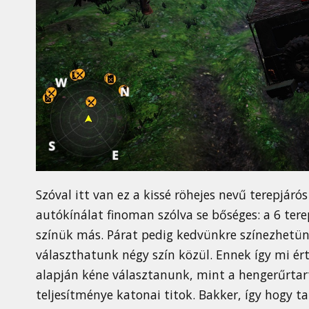
Szóval itt van ez a kissé röhejes nevű terepjár
autókínálat finoman szólva se bőséges: a 6 tere
színük más. Párat pedig kedvünkre színezhetü
választhatunk négy szín közül. Ennek így mi 
alapján kéne választanunk, mint a hengerűrtar
teljesítménye katonai titok. Bakker, így hogy ta