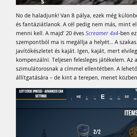
No de haladjunk! Van 8 pálya, ezek még különb
és fantáziátlanok. A cél pedig nem más, mint el
menni kell. A majd’ 20 éves
Screamer 4x4
-ben ez
szempontból ma is megállja a helyét... A szaka
javítókészletet és kaját. Igen, kaját, mert elvil
kompenzálni. Teljesen felesleges játékelem. Az
szimulátorosnak a címmel ellentétben. A lehe
állítgatására – de kint a terepen, menet közben