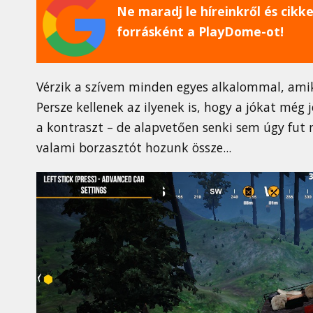
Ne maradj le híreinkről és cikkei
forrásként a PlayDome-ot!
Vérzik a szívem minden egyes alkalommal, amikor
Persze kellenek az ilyenek is, hogy a jókat mé
a kontraszt – de alapvetően senki sem úgy fut n
valami borzasztót hozunk össze...