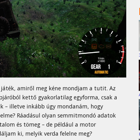
ós játék, amiről meg kéne mondjam a tutit. Az
pjáróból kettő gyakorlatilag egyforma, csak a
nk – illetve inkább úgy mondanám, hogy
értelme? Ráadásul olyan semmitmondó adatok
talom és tömeg – de például a motor
láljam ki, melyik verda felelne meg?