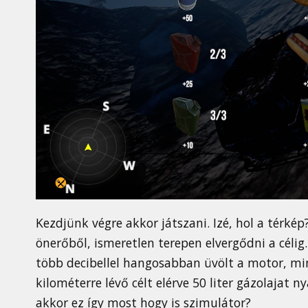
Kezdjünk végre akkor játszani. Izé, hol a térkép
önerőből, ismeretlen terepen elvergődni a célig.
több decibellel hangosabban üvölt a motor, min
kilométerre lévő célt elérve 50 liter gázolajat n
akkor ez így most hogy is szimulátor?