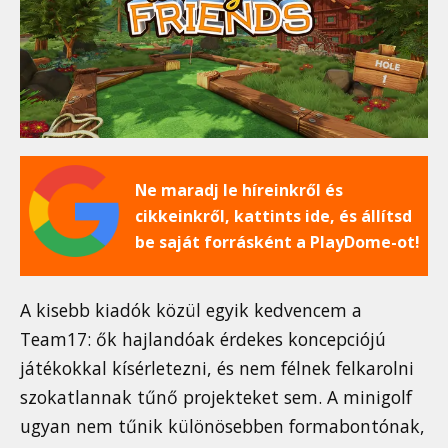
Ne maradj le híreinkről és
cikkeinkről, kattints ide, és állítsd
be saját forrásként a PlayDome-ot!
A kisebb kiadók közül egyik kedvencem a
Team17: ők hajlandóak érdekes koncepciójú
játékokkal kísérletezni, és nem félnek felkarolni
szokatlannak tűnő projekteket sem. A minigolf
ugyan nem tűnik különösebben formabontónak,