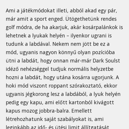
Ami a játékmódokat illeti, abból akad egy pár,
már amit a sport enged. Ütögethetünk rendes
golf módra, de ha akarjuk, akár kosárpalánkok is
lehetnek a lyukak helyén – ilyenkor ugrani is
tudunk a labdával. Nekem nem jött be ez a
mód, ugyanis nagyon könnyű olyan pozícióba
ütni a labdát, hogy onnan már-már Dark Soulst
idéző nehézséggel tudjuk normális helyzetbe
hozni a labdát, hogy utána kosárra ugorjunk. A
hoki mód viszont roppant szórakoztató, ekkor
ugyanis jégkorong lesz a labdából, a lyuk helyén
pedig egy kapu, ami előtt kartonból kivágott
kapus mozog jobbra-balra. Emellett
létrehozhatunk saját szabályokat is, ami
leginkább az idő- és ütési limit állítgatását