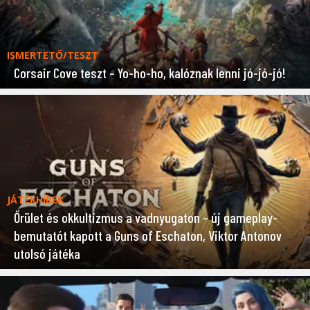
ISMERTETŐ/TESZT
Corsair Cove teszt – Yo-ho-ho, kalóznak lenni jó-jó-jó!
JÁTÉKHÍREK
Őrület és okkultizmus a vadnyugaton – új gameplay-
bemutatót kapott a Guns of Eschaton, Viktor Antonov
utolsó játéka