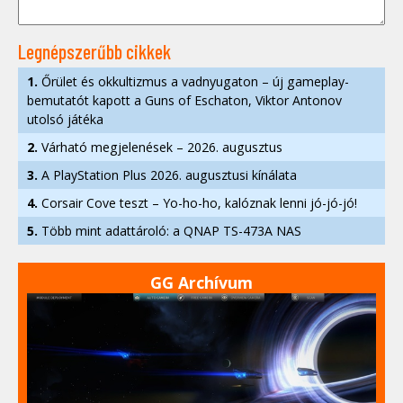
Legnépszerűbb cikkek
1.
Őrület és okkultizmus a vadnyugaton – új gameplay-
bemutatót kapott a Guns of Eschaton, Viktor Antonov
utolsó játéka
2.
Várható megjelenések – 2026. augusztus
3.
A PlayStation Plus 2026. augusztusi kínálata
4.
Corsair Cove teszt – Yo-ho-ho, kalóznak lenni jó-jó-jó!
5.
Több mint adattároló: a QNAP TS-473A NAS
GG Archívum