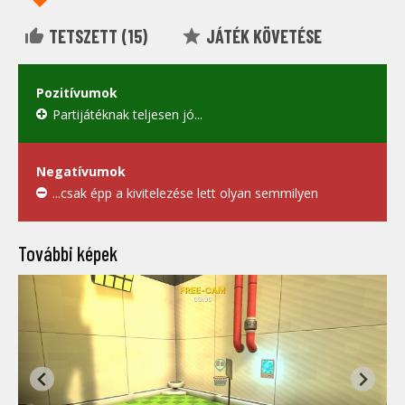
TETSZETT (
15
)
JÁTÉK KÖVETÉSE
Pozitívumok
Partijátéknak teljesen jó...
Negatívumok
...csak épp a kivitelezése lett olyan semmilyen
További képek