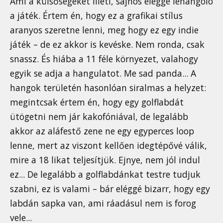
Ami a külsőségeket illeti, sajnos eléggé lehangoló
a játék. Értem én, hogy ez a grafikai stílus
aranyos szeretne lenni, meg hogy ez egy indie
játék – de ez akkor is kevéske. Nem ronda, csak
snassz. És hiába a 11 féle környezet, valahogy
egyik se adja a hangulatot. Me sad panda... A
hangok területén hasonlóan siralmas a helyzet:
megintcsak értem én, hogy egy golflabdát
ütögetni nem jár kakofóniával, de legalább
akkor az aláfestő zene ne egy egyperces loop
lenne, mert az viszont kellően idegtépővé válik,
mire a 18 likat teljesítjük. Ejnye, nem jól indul
ez... De legalább a golflabdánkat testre tudjuk
szabni, ez is valami – bár eléggé bizarr, hogy egy
labdán sapka van, ami ráadásul nem is forog
vele...