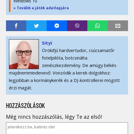
Windows 10
» Tovább a játék adatlapjára
Sityi
Örökifjú hardvertudor, csúcsamatőr
fotelpilóta, botcsinálta
zenészkezdemény. De amúgy békés
majdnemmindenevő. Vonzódik a kerek dolgokhoz:
legjobban a kormánykerék és a DJ-kontrollerei mögött
érzi magát.
HOZZÁSZÓLÁSOK
Még nincs hozzászólás, légy Te az első!