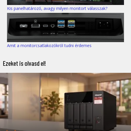
Kis panelhatározó, avagy milyen monitort válasszak?
Amit a monitorcsatlakozókról tudni érdemes
Ezeket is olvasd el!