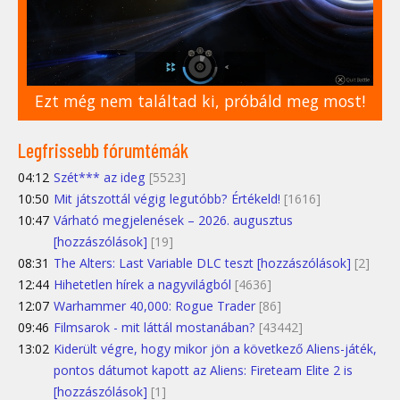
Ezt még nem találtad ki, próbáld meg most!
Legfrissebb fórumtémák
04:12
Szét*** az ideg
[5523]
10:50
Mit játszottál végig legutóbb? Értékeld!
[1616]
10:47
Várható megjelenések – 2026. augusztus
[hozzászólások]
[19]
08:31
The Alters: Last Variable DLC teszt [hozzászólások]
[2]
12:44
Hihetetlen hírek a nagyvilágból
[4636]
12:07
Warhammer 40,000: Rogue Trader
[86]
09:46
Filmsarok - mit láttál mostanában?
[43442]
13:02
Kiderült végre, hogy mikor jön a következő Aliens-játék,
pontos dátumot kapott az Aliens: Fireteam Elite 2 is
[hozzászólások]
[1]