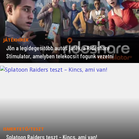
JÁTÉKHÍREK
Jön a legidegesítőbb autós játék, a Rideshare
Stimulator, amelyben telekocsit fogunk vezetni
ISMERTETŐ/TESZT
Splatoon Raiders teszt – Kincs, ami van!