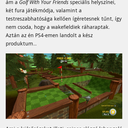
ám a
Golf With Your Friends
speciális helyszínei,
két fura játékmódja, valamint a
testreszabhatósága kellően ígéretesnek tűnt, így
nem csoda, hogy a wakefieldiek ráharaptak.
Aztán az én PS4-emen landolt a kész
produktum...