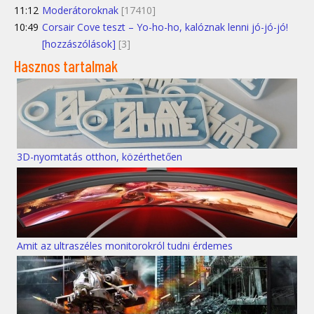
11:12
Moderátoroknak
[17410]
10:49
Corsair Cove teszt – Yo-ho-ho, kalóznak lenni jó-jó-jó!
[hozzászólások]
[3]
Hasznos tartalmak
3D-nyomtatás otthon, közérthetően
Amit az ultraszéles monitorokról tudni érdemes