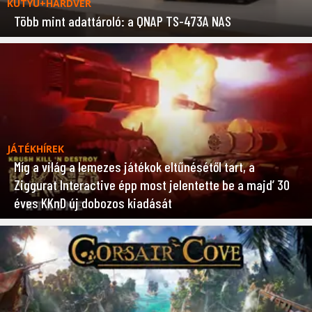
KÜTYÜ+HARDVER
Több mint adattároló: a QNAP TS-473A NAS
JÁTÉKHÍREK
Míg a világ a lemezes játékok eltűnésétől tart, a
Ziggurat Interactive épp most jelentette be a majd’ 30
éves KKnD új dobozos kiadását