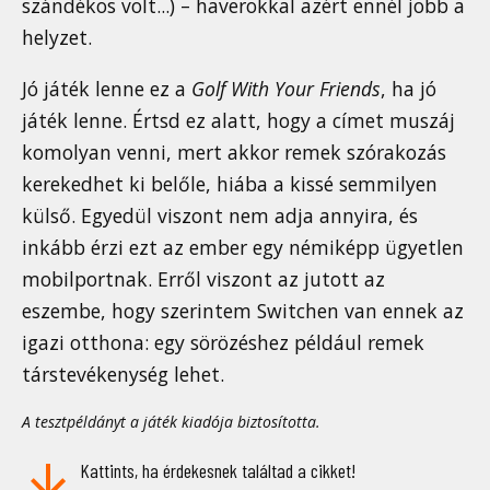
szándékos volt...) – haverokkal azért ennél jobb a
helyzet.
Jó játék lenne ez a
Golf With Your Friends
, ha jó
játék lenne. Értsd ez alatt, hogy a címet muszáj
komolyan venni, mert akkor remek szórakozás
kerekedhet ki belőle, hiába a kissé semmilyen
külső. Egyedül viszont nem adja annyira, és
inkább érzi ezt az ember egy némiképp ügyetlen
mobilportnak. Erről viszont az jutott az
eszembe, hogy szerintem Switchen van ennek az
igazi otthona: egy sörözéshez például remek
társtevékenység lehet.
A tesztpéldányt a játék kiadója biztosította.
Kattints, ha érdekesnek találtad a cikket!