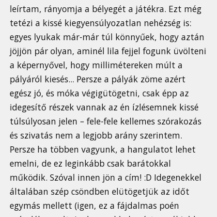
leírtam, rányomja a bélyegét a játékra. Ezt még
tetézi a kissé kiegyensúlyozatlan nehézség is:
egyes lyukak már-már túl könnyűek, hogy aztán
jöjjön pár olyan, aminél lila fejjel fogunk üvölteni
a képernyővel, hogy millimétereken múlt a
pályáról kiesés... Persze a pályák zöme azért
egész jó, és móka végigütögetni, csak épp az
idegesítő részek vannak az én ízlésemnek kissé
túlsúlyosan jelen – fele-fele kellemes szórakozás
és szivatás nem a legjobb arány szerintem.
Persze ha többen vagyunk, a hangulatot lehet
emelni, de ez leginkább csak barátokkal
működik. Szóval innen jön a cím! :D Idegenekkel
általában szép csöndben elütögetjük az időt
egymás mellett (igen, ez a fájdalmas poén