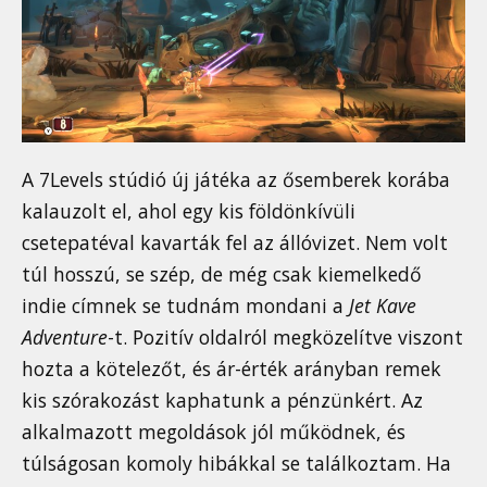
A 7Levels stúdió új játéka az ősemberek korába
kalauzolt el, ahol egy kis földönkívüli
csetepatéval kavarták fel az állóvizet. Nem volt
túl hosszú, se szép, de még csak kiemelkedő
indie címnek se tudnám mondani a
Jet Kave
Adventure
-t. Pozitív oldalról megközelítve viszont
hozta a kötelezőt, és ár-érték arányban remek
kis szórakozást kaphatunk a pénzünkért. Az
alkalmazott megoldások jól működnek, és
túlságosan komoly hibákkal se találkoztam. Ha