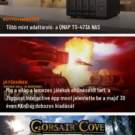
KÜTYÜ+HARDVER
Több mint adattároló: a QNAP TS-473A NAS
JÁTÉKHÍREK
Míg a világ a lemezes játékok eltűnésétől tart, a
Ziggurat Interactive épp most jelentette be a majd’ 30
éves KKnD új dobozos kiadását