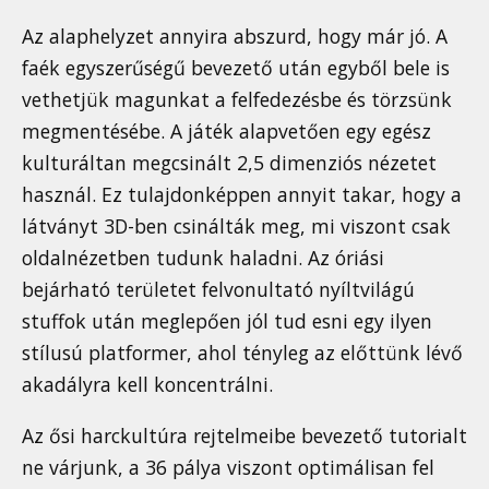
Az alaphelyzet annyira abszurd, hogy már jó. A
faék egyszerűségű bevezető után egyből bele is
vethetjük magunkat a felfedezésbe és törzsünk
megmentésébe. A játék alapvetően egy egész
kulturáltan megcsinált 2,5 dimenziós nézetet
használ. Ez tulajdonképpen annyit takar, hogy a
látványt 3D-ben csinálták meg, mi viszont csak
oldalnézetben tudunk haladni. Az óriási
bejárható területet felvonultató nyíltvilágú
stuffok után meglepően jól tud esni egy ilyen
stílusú platformer, ahol tényleg az előttünk lévő
akadályra kell koncentrálni.
Az ősi harckultúra rejtelmeibe bevezető tutorialt
ne várjunk, a 36 pálya viszont optimálisan fel