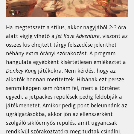
Ha megtetszett a stílus, akkor nagyjából 2-3 óra
alatt végig vihető a
Jet Kave Adventure
, viszont az
összes kis elrejtett tárgy felszedése jelenthet
néhány extra órányi szórakozást. A program
hangulata egyébként kísértetiesen emlékeztet a
Donkey Kong
játékokra. Nem kérdés, hogy az
alkotók honnan merítettek. Hibának ezt persze
semmiképpen sem rónám fel, mert a történet
egyedi, a jetpackes repülések pedig feldobják a
játékmenetet. Amikor pedig pont beleunnánk az
ugrálgatásokba, akkor jön az ellenszerként
szolgáló siklóernyős repülés, amit ugyancsak
rendkívül szórakoztatóra meg tudtak csinálni.