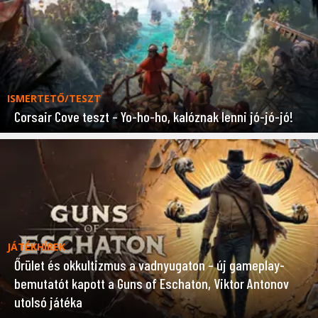
ISMERTETŐ/TESZT
Corsair Cove teszt – Yo-ho-ho, kalóznak lenni jó-jó-jó!
JÁTÉKHÍREK
Őrület és okkultizmus a vadnyugaton – új gameplay-
bemutatót kapott a Guns of Eschaton, Viktor Antonov
utolsó játéka