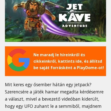
Ne maradj le híreinkről és
cikkeinkről, kattints ide, és állítsd
be saját forrásként a PlayDome-ot!
Mit keres egy ősember hátán egy jetpack?
Szerencsére a játék hamar megadta kérdésemre
a választ, mivel a bevezető videóban kiderült,
hogy egy UFO zuhant le a semmiből, majdnem