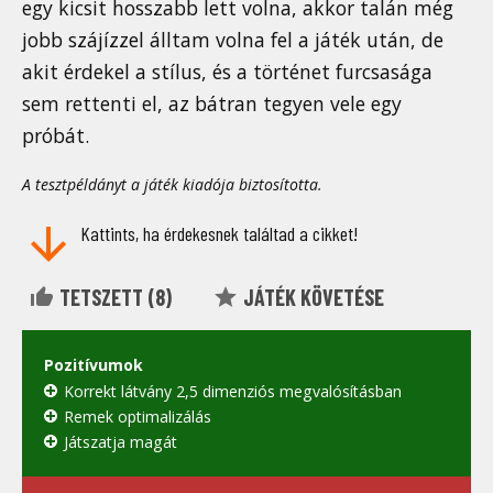
egy kicsit hosszabb lett volna, akkor talán még
jobb szájízzel álltam volna fel a játék után, de
akit érdekel a stílus, és a történet furcsasága
sem rettenti el, az bátran tegyen vele egy
próbát.
A tesztpéldányt a játék kiadója biztosította.
Kattints, ha érdekesnek találtad a cikket!
TETSZETT (
8
)
JÁTÉK KÖVETÉSE
Pozitívumok
Korrekt látvány 2,5 dimenziós megvalósításban
Remek optimalizálás
Játszatja magát