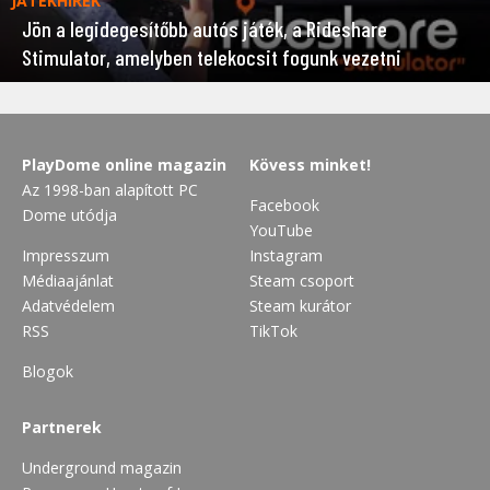
JÁTÉKHÍREK
Jön a legidegesítőbb autós játék, a Rideshare
Stimulator, amelyben telekocsit fogunk vezetni
PlayDome online magazin
Kövess minket!
Az 1998-ban alapított PC
Facebook
Dome utódja
YouTube
Impresszum
Instagram
Médiaajánlat
Steam csoport
Adatvédelem
Steam kurátor
RSS
TikTok
Blogok
Partnerek
Underground magazin