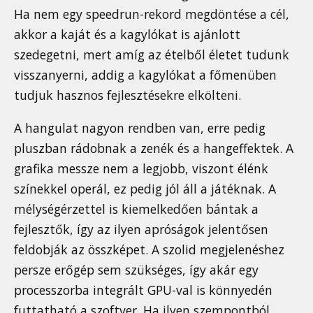
Ha nem egy speedrun-rekord megdöntése a cél,
akkor a kaját és a kagylókat is ajánlott
szedegetni, mert amíg az ételből életet tudunk
visszanyerni, addig a kagylókat a főmenüben
tudjuk hasznos fejlesztésekre elkölteni.
A hangulat nagyon rendben van, erre pedig
pluszban rádobnak a zenék és a hangeffektek. A
grafika messze nem a legjobb, viszont élénk
színekkel operál, ez pedig jól áll a játéknak. A
mélységérzettel is kiemelkedően bántak a
fejlesztők, így az ilyen apróságok jelentősen
feldobják az összképet. A szolid megjelenéshez
persze erőgép sem szükséges, így akár egy
processzorba integrált GPU-val is könnyedén
futtatható a szoftver. Ha ilyen szempontból