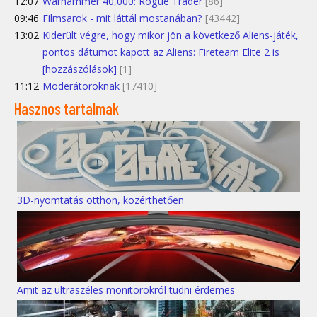
12:07
Warhammer 40,000: Rogue Trader
[86]
09:46
Filmsarok - mit láttál mostanában?
[43442]
13:02
Kiderült végre, hogy mikor jön a következő Aliens-játék,
pontos dátumot kapott az Aliens: Fireteam Elite 2 is
[hozzászólások]
[1]
11:12
Moderátoroknak
[17410]
Hasznos tartalmak
3D-nyomtatás otthon, közérthetően
Amit az ultraszéles monitorokról tudni érdemes