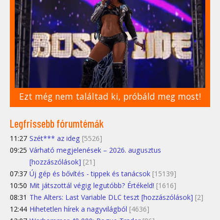
Ezt még nem találtad ki, próbáld meg most!
Legfrissebb fórumtémák
11:27
Szét*** az ideg
[5526]
09:25
Várható megjelenések – 2026. augusztus
[hozzászólások]
[21]
07:37
Új gép és bővítés - tippek és tanácsok
[15139]
10:50
Mit játszottál végig legutóbb? Értékeld!
[1616]
08:31
The Alters: Last Variable DLC teszt [hozzászólások]
[2]
12:44
Hihetetlen hírek a nagyvilágból
[4636]