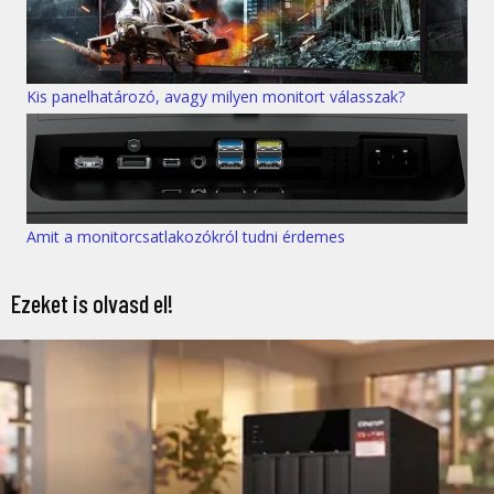
Kis panelhatározó, avagy milyen monitort válasszak?
Amit a monitorcsatlakozókról tudni érdemes
Ezeket is olvasd el!