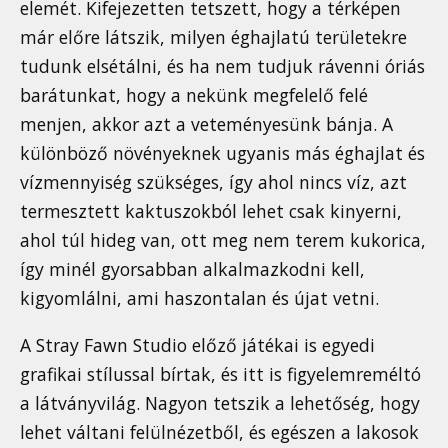
elemét. Kifejezetten tetszett, hogy a térképen
már előre látszik, milyen éghajlatú területekre
tudunk elsétálni, és ha nem tudjuk rávenni óriás
barátunkat, hogy a nekünk megfelelő felé
menjen, akkor azt a veteményesünk bánja. A
különböző növényeknek ugyanis más éghajlat és
vízmennyiség szükséges, így ahol nincs víz, azt
termesztett kaktuszokból lehet csak kinyerni,
ahol túl hideg van, ott meg nem terem kukorica,
így minél gyorsabban alkalmazkodni kell,
kigyomlálni, ami haszontalan és újat vetni.
A Stray Fawn Studio előző játékai is egyedi
grafikai stílussal bírtak, és itt is figyelemreméltó
a látványvilág. Nagyon tetszik a lehetőség, hogy
lehet váltani felülnézetből, és egészen a lakosok