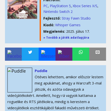
PC
PlayStation 5
Xbox Series X/S
Nintendo Switch 2
Fejlesztő:
Stray Fawn Studio
Kiadó:
Whisper Games
Megjelenés:
2025. július 17.
» Tovább a játék adatlapjára
Puddle
Ötéves lehettem, amikor először lestem
meg apukámat, ahogy a Warcraft 3-mal
játszik, és azóta odavagyok a
videójátékokért. Amellett, hogy rá vagyok kattanva a
roguelike és RTS játékokra, mindig is kerestem a
videojátékok esztétikájából fakadó művészeti értéket.