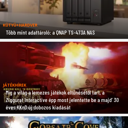
KÜTYÜ+HARDVER
Több mint adattároló: a QNAP TS-473A NAS
JÁTÉKHÍREK
Míg a világ a lemezes játékok eltűnésétől tart, a
Ziggurat Interactive épp most jelentette be a majd’ 30
éves KKnD új dobozos kiadását