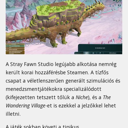
A Stray Fawn Studio legújabb alkotása nemrég
került korai hozzáférésbe Steamen. A tízfős
csapat a véletlenszerűen generált szimulációs és
menedzsmentjátékokra specializálódott
(kifejezetten tetszett tőlük a
Niche
), és a
The
Wandering Village
-et is ezekkel a jelzőkkel lehet
illetni.
A játék sokban követi a tipikus