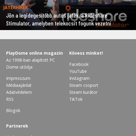
JÁTÉKHÍREK
Jön a legidegesítőbb autós játék, a Rideshare
Stimulator, amelyben telekocsit fogunk vezetni
PlayDome online magazin
Kövess minket!
Az 1998-ban alapított PC
Facebook
Dome utódja
YouTube
Impresszum
Instagram
Médiaajánlat
Steam csoport
Adatvédelem
Steam kurátor
RSS
TikTok
Blogok
Partnerek