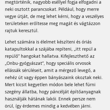
megtörténik, nagyobb eséllyel fogja elfogadni a
neki osztott parancsokat. Például, hogy merre
vegye útját, de meg lehet kérni, hogy a veszélyes
területeken erőltesse meg magát és vágtázzon
rajtuk keresztül.
Lehet számára is élelmet készíteni és óriás
katapultokkal a szájába repíteni, „itt repül a
repülő” hangokat hallatva. Kifejleszthető az
„Onbu-gyógyászat”, hogy speciális orvosok
ellássák sérüléseit, amit a mérgező levegő, a
nehéz út vagy éppen bányászaink okoztak neki.
Mert kicsit kegyetlen módon bele lehet fúrni
szegény állatba, hogy páncélját építőanyagnak
használják hátának lakói. Ennek persze nem
örül, így érdemes mindig a kedvében járni.