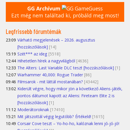
GG Archívum
Ezt még nem találtad ki, próbáld meg most!
Legfrissebb fórumtémák
23:09
Várható megjelenések – 2026. augusztus
[hozzászólások]
[14]
15:19
Szét*** az ideg
[5518]
12:44
Hihetetlen hírek a nagyvilágból
[4636]
12:33
The Alters: Last Variable DLC teszt [hozzászólások]
[1]
12:07
Warhammer 40,000: Rogue Trader
[86]
09:46
Filmsarok - mit láttál mostanában?
[43442]
13:02
Kiderült végre, hogy mikor jön a következő Aliens-játék,
pontos dátumot kapott az Aliens: Fireteam Elite 2 is
[hozzászólások]
[1]
11:12
Moderátoroknak
[17410]
15:21
Mit játszottál végig legutóbb? Értékeld!
[1615]
10:49
Corsair Cove teszt – Yo-ho-ho, kalóznak lenni jó-jó-jó!