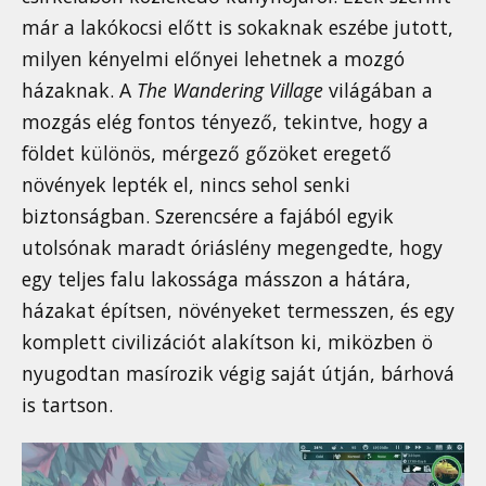
már a lakókocsi előtt is sokaknak eszébe jutott,
milyen kényelmi előnyei lehetnek a mozgó
házaknak. A
The Wandering Village
világában a
mozgás elég fontos tényező, tekintve, hogy a
földet különös, mérgező gőzöket eregető
növények lepték el, nincs sehol senki
biztonságban. Szerencsére a fajából egyik
utolsónak maradt óriáslény megengedte, hogy
egy teljes falu lakossága másszon a hátára,
házakat építsen, növényeket termesszen, és egy
komplett civilizációt alakítson ki, miközben ö
nyugodtan masírozik végig saját útján, bárhová
is tartson.