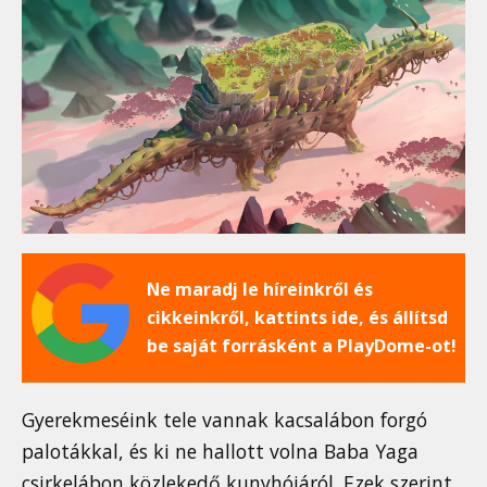
Ne maradj le híreinkről és
cikkeinkről, kattints ide, és állítsd
be saját forrásként a PlayDome-ot!
Gyerekmeséink tele vannak kacsalábon forgó
palotákkal, és ki ne hallott volna Baba Yaga
csirkelábon közlekedő kunyhójáról. Ezek szerint