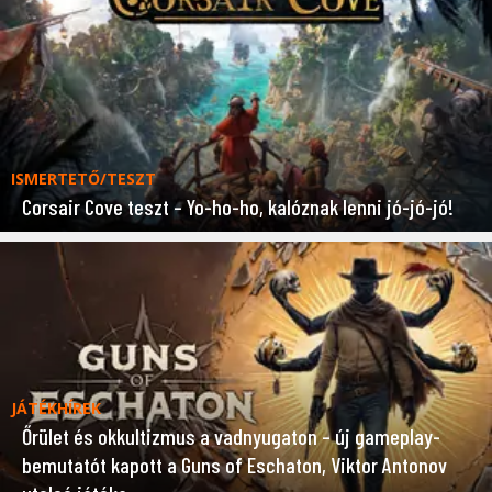
ISMERTETŐ/TESZT
Corsair Cove teszt – Yo-ho-ho, kalóznak lenni jó-jó-jó!
JÁTÉKHÍREK
Őrület és okkultizmus a vadnyugaton – új gameplay-
bemutatót kapott a Guns of Eschaton, Viktor Antonov