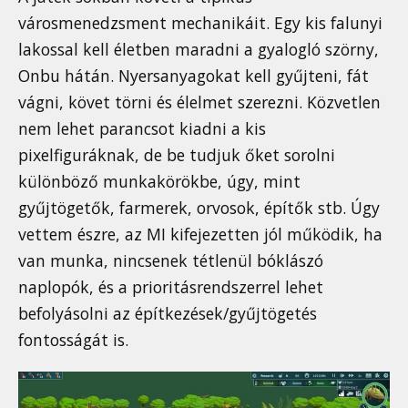
városmenedzsment mechanikáit. Egy kis falunyi
lakossal kell életben maradni a gyalogló szörny,
Onbu hátán. Nyersanyagokat kell gyűjteni, fát
vágni, követ törni és élelmet szerezni. Közvetlen
nem lehet parancsot kiadni a kis
pixelfiguráknak, de be tudjuk őket sorolni
különböző munkakörökbe, úgy, mint
gyűjtögetők, farmerek, orvosok, építők stb. Úgy
vettem észre, az MI kifejezetten jól működik, ha
van munka, nincsenek tétlenül bóklászó
naplopók, és a prioritásrendszerrel lehet
befolyásolni az építkezések/gyűjtögetés
fontosságát is.