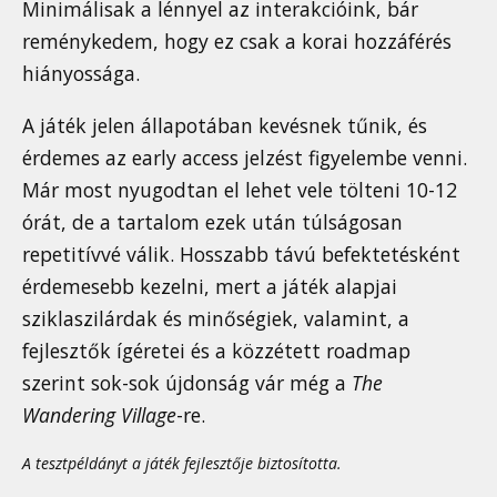
Minimálisak a lénnyel az interakcióink, bár
reménykedem, hogy ez csak a korai hozzáférés
hiányossága.
A játék jelen állapotában kevésnek tűnik, és
érdemes az early access jelzést figyelembe venni.
Már most nyugodtan el lehet vele tölteni 10-12
órát, de a tartalom ezek után túlságosan
repetitívvé válik. Hosszabb távú befektetésként
érdemesebb kezelni, mert a játék alapjai
sziklaszilárdak és minőségiek, valamint, a
fejlesztők ígéretei és a közzétett roadmap
szerint sok-sok újdonság vár még a
The
Wandering Village
-re.
A tesztpéldányt a játék fejlesztője biztosította.